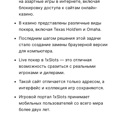
на азартные игры в интернете, включая
блокировку доступа к сайтам онлайн-
казино.
В казино представлены различные виды
покера, включая Texas Hold’em и Omaha.
Последним шагом решения этой задачи
стало создание замены браузерной версии
для компьютера.
Live покер в 1xSlots — это отличная
возможность сразиться с реальными
игроками и дилерами.
Такой сайт отличается только адресом, а
интерфейс и коллекция игр сохраняются.
Игровой портал 1xSlots принимает
мобильных пользователей со всего мира
более двух лет.