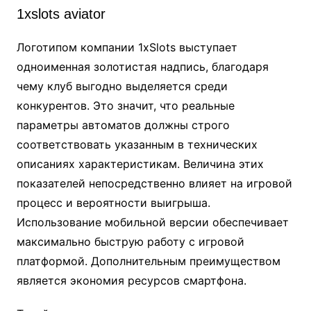
1xslots aviator
Логотипом компании 1xSlots выступает
одноименная золотистая надпись, благодаря
чему клуб выгодно выделяется среди
конкурентов. Это значит, что реальные
параметры автоматов должны строго
соответствовать указанным в технических
описаниях характеристикам. Величина этих
показателей непосредственно влияет на игровой
процесс и вероятности выигрыша.
Использование мобильной версии обеспечивает
максимально быструю работу с игровой
платформой. Дополнительным преимуществом
является экономия ресурсов смартфона.