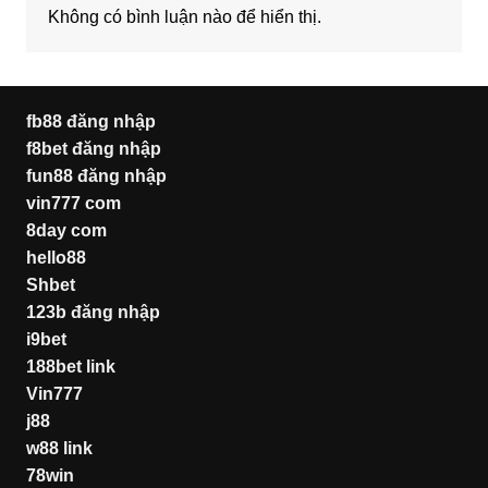
Không có bình luận nào để hiển thị.
fb88 đăng nhập
f8bet đăng nhập
fun88 đăng nhập
vin777 com
8day com
hello88
Shbet
123b đăng nhập
i9bet
188bet link
Vin777
j88
w88 link
78win