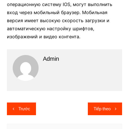
операционную систему IOS, могут выполнить
вход через мобильный браузер. Мобильная
версия имеет высокую скорость загрузки и
автоматическую настройку шрифтов,
изображений и видео контента.
Admin
Điều
Trước
Tiếp theo
hướng
bài