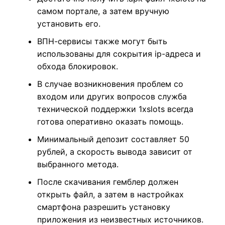
самом портале, а затем вручную
установить его.
ВПН-сервисы также могут быть
использованы для сокрытия ip-адреса и
обхода блокировок.
В случае возникновения проблем со
входом или других вопросов служба
технической поддержки 1xslots всегда
готова оперативно оказать помощь.
Минимальный депозит составляет 50
рублей, а скорость вывода зависит от
выбранного метода.
После скачивания гемблер должен
открыть файл, а затем в настройках
смартфона разрешить установку
приложения из неизвестных источников.