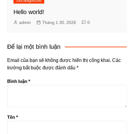
Uncategorized
Hello world!
admin
Tháng 1 30, 2026
0
Để lại một bình luận
Email của bạn sẽ không được hiển thị công khai.
Các
trường bắt buộc được đánh dấu
*
Bình luận
*
Tên
*