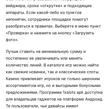
вейджера, сроки «открутки» и подходящие
аппараты. Если какой-либо из пунктов
непонятен, сотрудники площадки помогут
разобраться в правилах. Выберете в меню пункт
«Проверка» и нажмите на кнопку «Загрузить
фото».
Лучше ставить на минимальную сумму и
постепенно ее увеличивать или менять
количество линий. В каталоге игр можно найти
как свежие новинки, так и классические слоты.
Казино привлекает игроков не только широким
ассортиментом игр, но и выгодными бонусными
предложениями. Программа 1xslots apk доступна
для владельцев гаджетов на платформе Андроид.
Те пользователи, чьи девайсы имеют