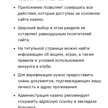
Приложение позволяет совершать все
действия, которые доступны на основном
сайте казино.
Широкий выбор в этом разделе не
оставляет равнодушным посетителей
сайта.
На титульной странице можно найти
информацию об акциях, играх, а также
правила и условия использования
аккаунта в клубе.
Для верификации нужно предоставить
сканы документов, подтверждающих вашу
личность и адрес проживания.
Администрация казино рекомендует
сохранить адресную ссылку в закладках
браузера.