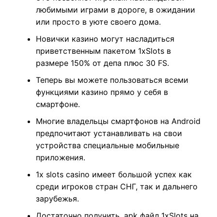
любимыми играми в дороге, в ожидании
или просто в уюте своего дома.
Новички казино могут насладиться
приветственным пакетом 1xSlots в
размере 150% от депа плюс 30 FS.
Теперь вы можете пользоваться всеми
функциями казино прямо у себя в
смартфоне.
Многие владельцы смартфонов на Android
предпочитают устанавливать на свои
устройства специальные мобильные
приложения.
1x slots casino имеет большой успех как
среди игроков стран СНГ, так и дальнего
зарубежья.
Достаточно получить .apk файл 1xSlots на