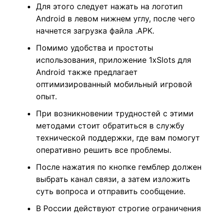
Для этого следует нажать на логотип
Android в левом нижнем углу, после чего
начнется загрузка файла .APK.
Помимо удобства и простоты
использования, приложение 1xSlots для
Android также предлагает
оптимизированный мобильный игровой
опыт.
При возникновении трудностей с этими
методами стоит обратиться в службу
технической поддержки, где вам помогут
оперативно решить все проблемы.
После нажатия по кнопке гемблер должен
выбрать канал связи, а затем изложить
суть вопроса и отправить сообщение.
В России действуют строгие ограничения