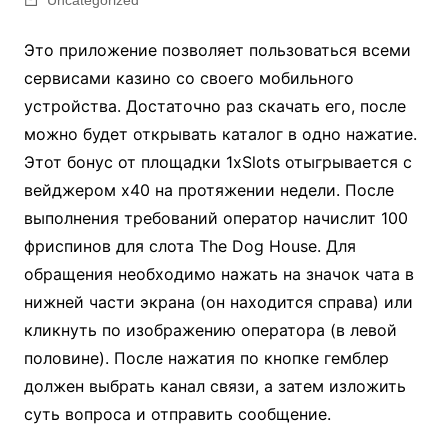
Это приложение позволяет пользоваться всеми
сервисами казино со своего мобильного
устройства. Достаточно раз скачать его, после
можно будет открывать каталог в одно нажатие.
Этот бонус от площадки 1xSlots отыгрывается с
вейджером х40 на протяжении недели. После
выполнения требований оператор начислит 100
фриспинов для слота The Dog House. Для
обращения необходимо нажать на значок чата в
нижней части экрана (он находится справа) или
кликнуть по изображению оператора (в левой
половине). После нажатия по кнопке гемблер
должен выбрать канал связи, а затем изложить
суть вопроса и отправить сообщение.