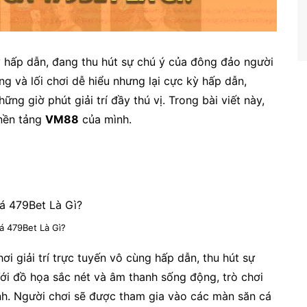
y hấp dẫn, đang thu hút sự chú ý của đông đảo người
ng và lối chơi dễ hiểu nhưng lại cực kỳ hấp dẫn,
g giờ phút giải trí đầy thú vị. Trong bài viết này,
i nền tảng
VM88
của mình.
á 479Bet Là Gì?
ơi giải trí trực tuyến vô cùng hấp dẫn, thu hút sự
Với đồ họa sắc nét và âm thanh sống động, trò chơi
tính. Người chơi sẽ được tham gia vào các màn săn cá