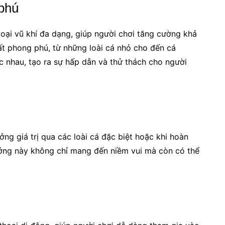
 phú
oại vũ khí đa dạng, giúp người chơi tăng cường khả
t phong phú, từ những loài cá nhỏ cho đến cá
ác nhau, tạo ra sự hấp dẫn và thử thách cho người
g giá trị qua các loài cá đặc biệt hoặc khi hoàn
ưởng này không chỉ mang đến niềm vui mà còn có thể