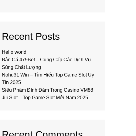
Recent Posts
Hello world!
Bắn Cá 479Bet – Cung Cấp Các Dịch Vụ
Súng Chất Lượng
Nohu31 Win – Tìm Hiểu Top Game Slot Uy
Tín 2025
Siêu Phẩm Đình Đám Trong Casino VM88
Jili Slot – Top Game Slot Mới Năm 2025
Recent Comments