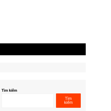
Tìm kiếm
Tìm
kiếm