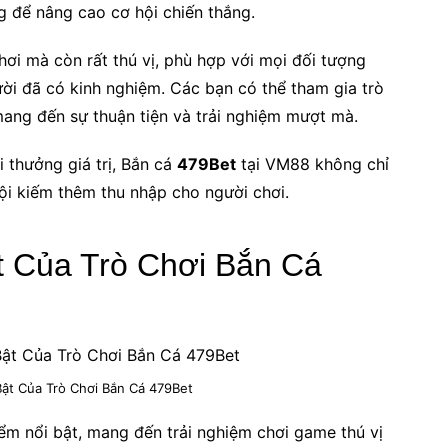
ng để nâng cao cơ hội chiến thắng.
ơi mà còn rất thú vị, phù hợp với mọi đối tượng
ời đã có kinh nghiệm. Các bạn có thể tham gia trò
 mang đến sự thuận tiện và trải nghiệm mượt mà.
 thưởng giá trị, Bắn cá
479Bet
tại VM88 không chỉ
hội kiếm thêm thu nhập cho người chơi.
 Của Trò Chơi Bắn Cá
ật Của Trò Chơi Bắn Cá 479Bet
ểm nổi bật, mang đến trải nghiệm chơi game thú vị