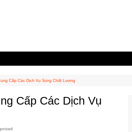
Cung Cấp Các Dịch Vụ Súng Chất Lượng
ng Cấp Các Dịch Vụ
gorized