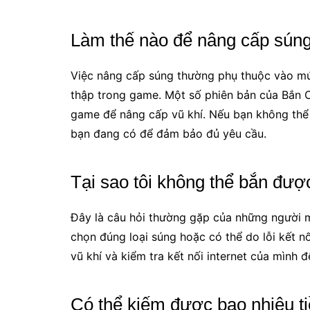
Làm thế nào để nâng cấp sún
Việc nâng cấp súng thường phụ thuộc vào mứ
thập trong game. Một số phiên bản của Bắn C
game để nâng cấp vũ khí. Nếu bạn không thể 
bạn đang có để đảm bảo đủ yêu cầu.
Tại sao tôi không thể bắn đượ
Đây là câu hỏi thường gặp của những người 
chọn đúng loại súng hoặc có thể do lỗi kết n
vũ khí và kiểm tra kết nối internet của mình đ
Có thể kiếm được bao nhiêu t