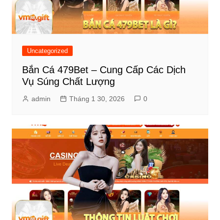
Uncategorized
Bắn Cá 479Bet – Cung Cấp Các Dịch
Vụ Súng Chất Lượng
admin
Tháng 1 30, 2026
0