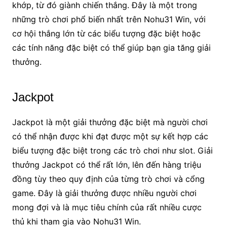
khớp, từ đó giành chiến thắng. Đây là một trong
những trò chơi phổ biến nhất trên Nohu31 Win, với
cơ hội thắng lớn từ các biểu tượng đặc biệt hoặc
các tính năng đặc biệt có thể giúp bạn gia tăng giải
thưởng.
Jackpot
Jackpot là một giải thưởng đặc biệt mà người chơi
có thể nhận được khi đạt được một sự kết hợp các
biểu tượng đặc biệt trong các trò chơi như slot. Giải
thưởng Jackpot có thể rất lớn, lên đến hàng triệu
đồng tùy theo quy định của từng trò chơi và cổng
game. Đây là giải thưởng được nhiều người chơi
mong đợi và là mục tiêu chính của rất nhiều cược
thủ khi tham gia vào Nohu31 Win.