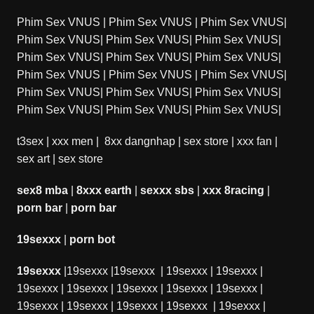
Phim Sex VNUS
|
Phim Sex VNUS
|
Phim Sex VNUS
|
Phim Sex VNUS
|
Phim Sex VNUS
|
Phim Sex VNUS
|
Phim Sex VNUS
|
Phim Sex VNUS
|
Phim Sex VNUS
|
Phim Sex VNUS
|
Phim Sex VNUS
|
Phim Sex VNUS
|
Phim Sex VNUS
|
Phim Sex VNUS
|
Phim Sex VNUS
|
Phim Sex VNUS
|
Phim Sex VNUS
|
Phim Sex VNUS
|
t3sex
|
xxx men
|
8xx dangnhap
|
sex store
|
xxx fan
|
sex art
|
sex store
sex8 mba
|
8xxx earth
|
sexxx sbs
|
xxx 8racing
|
porn bar
|
porn bar
19sexxx
|
porn bot
19sexxx
|
19sexxx
|
19sexxx
|
19sexxx
|
19sexxx
|
19sexxx
|
19sexxx
|
19sexxx
|
19sexxx
|
19sexxx
|
19sexxx
|
19sexxx
|
19sexxx
|
19sexxx
|
19sexxx
|