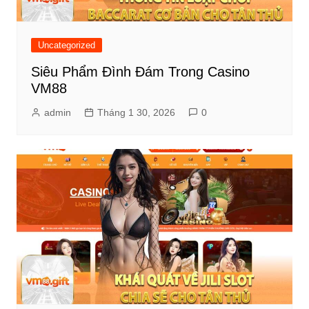
Uncategorized
Siêu Phẩm Đình Đám Trong Casino
VM88
admin
Tháng 1 30, 2026
0