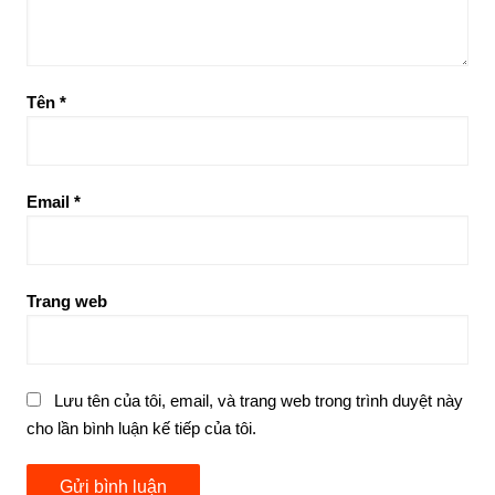
Tên
*
Email
*
Trang web
Lưu tên của tôi, email, và trang web trong trình duyệt này
cho lần bình luận kế tiếp của tôi.