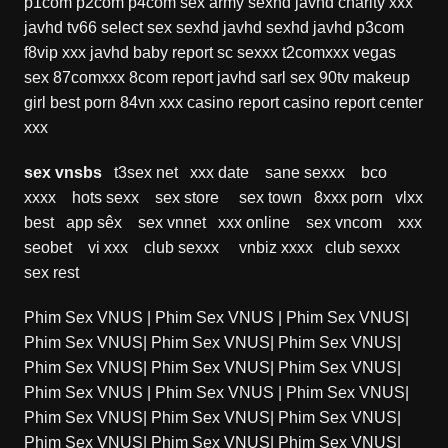
p1com
p2com
p4com
sex army
sexhd
javhd
charity xxx
javhd
tv66
select sex
sexhd
javhd
sexhd
javhd
p3com
f8vip xxx
javhd
baby report
sc sexxx
t2comxxx
vegas
sex
87comxxx
8com report
javhd
sarl sex
90tv
makeup
girl
best porn
84vn xxx
casino report
casino report
center
xxx
sex vnsbs
t3sex net
xxx date
sane sexxx
bco
xxxx
hots sexx
sex store
sex town
8xxx porn
vlxx
best
app sêx
sex vnnet
xxx online
sex vncom
xxx
seobet
vi xxx
club sexxx
vnbiz xxxx
club sexxx
sex rest
Phim Sex VNUS
|
Phim Sex VNUS
|
Phim Sex VNUS
|
Phim Sex VNUS
|
Phim Sex VNUS
|
Phim Sex VNUS
|
Phim Sex VNUS
|
Phim Sex VNUS
|
Phim Sex VNUS
|
Phim Sex VNUS
|
Phim Sex VNUS
|
Phim Sex VNUS
|
Phim Sex VNUS
|
Phim Sex VNUS
|
Phim Sex VNUS
|
Phim Sex VNUS
|
Phim Sex VNUS
|
Phim Sex VNUS
|