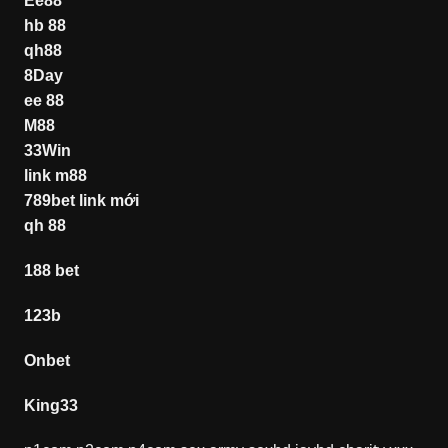
Ee88
hb 88
qh88
8Day
ee 88
M88
33Win
link m88
789bet link mới
qh 88
188 bet
123b
Onbet
King33