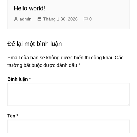
Hello world!
admin
Tháng 1 30, 2026
0
Để lại một bình luận
Email của bạn sẽ không được hiển thị công khai.
Các
trường bắt buộc được đánh dấu
*
Bình luận
*
Tên
*