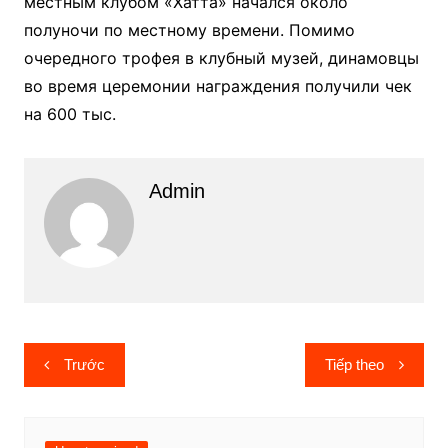
местным клубом «Хатта» начался около
полуночи по местному времени. Помимо
очередного трофея в клубный музей, динамовцы
во время церемонии награждения получили чек
на 600 тыс.
Admin
Điều
Trước
Tiếp theo
hướng
bài