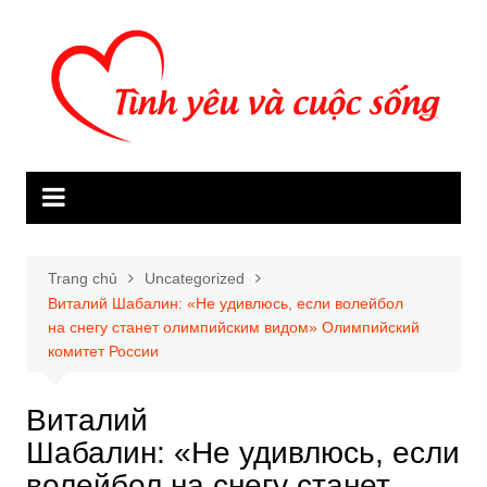
Chuyển
đến
phần
nội
dung
Trang chủ
Uncategorized
Виталий Шабалин: «Не удивлюсь, если волейбол
на снегу станет олимпийским видом» Олимпийский
комитет России
Виталий
Шабалин: «Не удивлюсь, если
волейбол на снегу станет