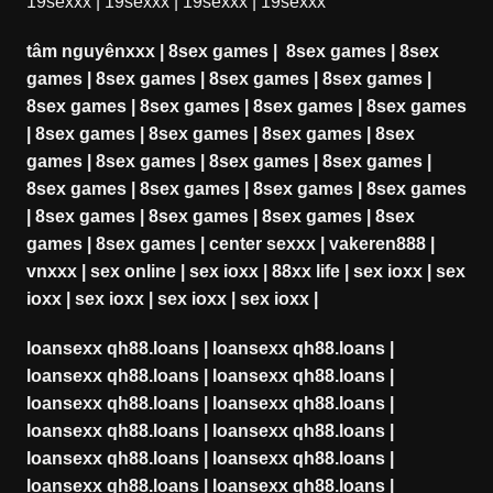
19sexxx
|
19sexxx
|
19sexxx
|
19sexxx
tâm nguyênxxx
|
8sex games
|
8sex games
|
8sex
games
|
8sex games
|
8sex games
|
8sex games
|
8sex games
|
8sex games
|
8sex games
|
8sex games
|
8sex games
|
8sex games
|
8sex games
|
8sex
games
|
8sex games
|
8sex games
|
8sex games
|
8sex games
|
8sex games
|
8sex games
|
8sex games
|
8sex games
|
8sex games
|
8sex games
|
8sex
games
|
8sex games
|
center sexxx
|
vakeren888
|
vnxxx
|
sex online
|
sex ioxx
|
88xx life
|
sex ioxx
|
sex
ioxx
|
sex ioxx
|
sex ioxx
|
sex ioxx
|
loansexx qh88.loans
|
loansexx qh88.loans
|
loansexx qh88.loans
|
loansexx qh88.loans
|
loansexx qh88.loans
|
loansexx qh88.loans
|
loansexx qh88.loans
|
loansexx qh88.loans
|
loansexx qh88.loans
|
loansexx qh88.loans
|
loansexx qh88.loans
|
loansexx qh88.loans
|