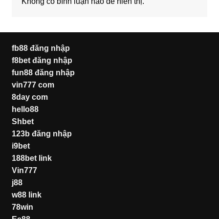
Không có bình luận nào để hiển thị.
fb88 đăng nhập
f8bet đăng nhập
fun88 đăng nhập
vin777 com
8day com
hello88
Shbet
123b đăng nhập
i9bet
188bet link
Vin777
j88
w88 link
78win