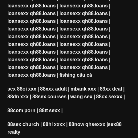
loansexx qh88.loans
|
loansexx qh88.loans
|
loansexx qh88.loans
|
loansexx qh88.loans
|
loansexx qh88.loans
|
loansexx qh88.loans
|
loansexx qh88.loans
|
loansexx qh88.loans
|
loansexx qh88.loans
|
loansexx qh88.loans
|
loansexx qh88.loans
|
loansexx qh88.loans
|
loansexx qh88.loans
|
loansexx qh88.loans
|
loansexx qh88.loans
|
loansexx qh88.loans
|
loansexx qh88.loans
|
loansexx qh88.loans
|
loansexx qh88.loans
|
fishing câu cá
sex 88oi xxx
|
88xxx adult
|
mbank xxx
|
89xx deal
|
88dn xxx
|
88sex courses
|
wang sex
|
88cx sexxx
|
88com porn
|
88tt sexx
|
88sex church
|
88hi xxxx
|
88now qhsexxx
|
sex88
realty