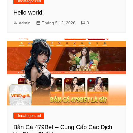
viết
Uncategorized
Hello world!
admin
Tháng 5 12, 2026
0
Uncategorized
Bắn Cá 479Bet – Cung Cấp Các Dịch