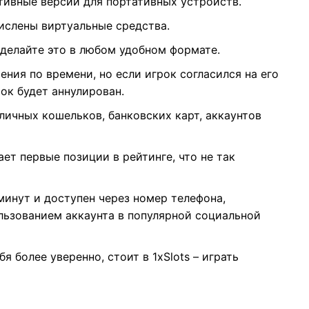
тивные версии для портативных устройств.
ислены виртуальные средства.
 делайте это в любом удобном формате.
ения по времени, но если игрок согласился на его
рок будет аннулирован.
личных кошельков, банковских карт, аккаунтов
ет первые позиции в рейтинге, что не так
минут и доступен через номер телефона,
льзованием аккаунта в популярной социальной
 более уверенно, стоит в 1xSlots – играть