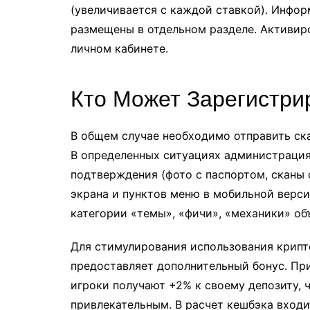
(увеличивается с каждой ставкой). Информ
размещены в отдельном разделе. Активир
личном кабинете.
Кто Может Зарегистрир
В общем случае необходимо отправить ска
В определенных ситуациях администрация
подтверждения (фото с паспортом, сканы 
экрана и пунктов меню в мобильной верси
категории «темы», «фичи», «механики» об
Для стимулирования использования крипто
предоставляет дополнительный бонус. Пр
игроки получают +2% к своему депозиту, ч
привлекательным. В расчет кешбэка вход