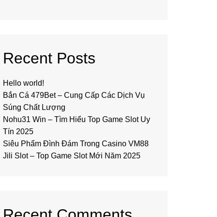
Recent Posts
Hello world!
Bắn Cá 479Bet – Cung Cấp Các Dịch Vụ
Súng Chất Lượng
Nohu31 Win – Tìm Hiểu Top Game Slot Uy
Tín 2025
Siêu Phẩm Đình Đám Trong Casino VM88
Jili Slot – Top Game Slot Mới Năm 2025
Recent Comments