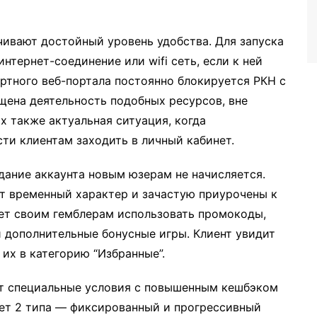
чивают достойный уровень удобства. Для запуска
интернет-соединение или wifi сеть, если к ней
артного веб-портала постоянно блокируется РКН с
щена деятельность подобных ресурсов, вне
х также актуальная ситуация, когда
ти клиентам заходить в личный кабинет.
дание аккаунта новым юзерам не начисляется.
т временный характер и зачастую приурочены к
ет своим гемблерам использовать промокоды,
 дополнительные бонусные игры. Клиент увидит
их в категорию “Избранные”.
ют специальные условия с повышенным кешбэком
ует 2 типа — фиксированный и прогрессивный