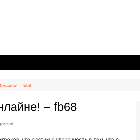
нлайне! – fb68
лайне! – fb68
gorized
роков, что дает мне уверенность в том, что я