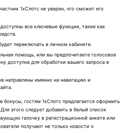
частник 1хСлотс не уверен, что сможет его
 доступны все ключевые функции, такие как
редств.
удет переключать в личном кабинете.
льная помощь, или вы предпочитаете голосовое
ну доступна для обработки вашего запроса в
в направлены именно на навигацию и
айта.
е бонусы, гостям 1хСлотс предлагается оформить
 Для этого следует добавить в белый список
ствующую галочку в регистрационной анкете или
зователи получают не только новости о