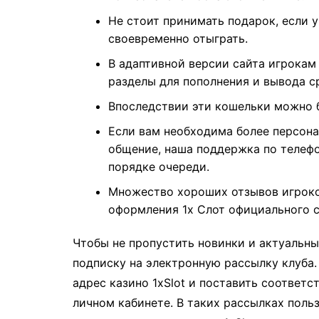
Не стоит принимать подарок, если у
своевременно отыграть.
В адаптивной версии сайта игрокам
разделы для пополнения и вывода с
Впоследствии эти кошельки можно б
Если вам необходима более персона
общение, наша поддержка по телефо
порядке очереди.
Множество хороших отзывов игроко
оформления 1х Слот официального с
Чтобы не пропустить новинки и актуальны
подписку на электронную рассылку клуба.
адрес казино 1xSlot и поставить соответ
личном кабинете. В таких рассылках поль