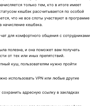
ачисляется только тем, кто в итоге имеет
-статусом кешбэк рассчитывается по особой
ется, что не все слоты участвуют в программе
а начисление кешбэка.
й чат для комфортного общения с сотрудниками
ыла полезна, и она поможет вам получать
сти от тех или иных препятствий.
упный куш, пользователям нужно пройти
ужно использовать VPN или любые другие
 сохранить адресную ссылку в закладках