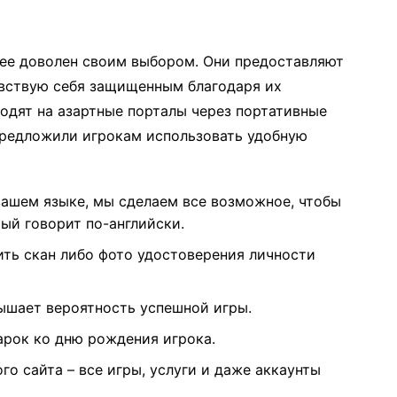
более доволен своим выбором. Они предоставляют
увствую себя защищенным благодаря их
одят на азартные порталы через портативные
 предложили игрокам использовать удобную
вашем языке, мы сделаем все возможное, чтобы
ый говорит по-английски.
ть скан либо фото удостоверения личности
ышает вероятность успешной игры.
арок ко дню рождения игрока.
го сайта – все игры, услуги и даже аккаунты