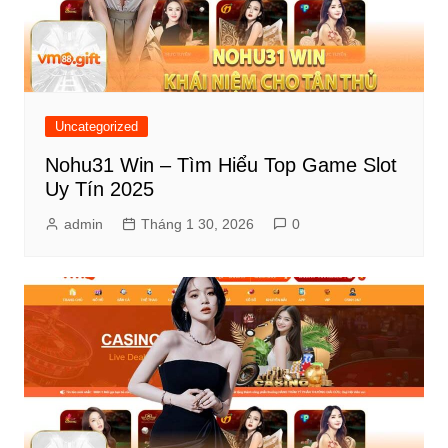
Uncategorized
Nohu31 Win – Tìm Hiểu Top Game Slot
Uy Tín 2025
admin
Tháng 1 30, 2026
0