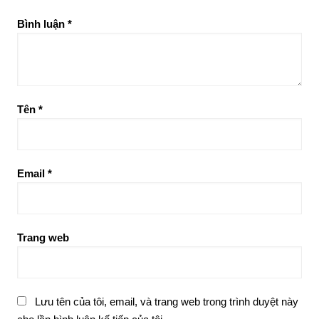
Bình luận
*
Tên
*
Email
*
Trang web
Lưu tên của tôi, email, và trang web trong trình duyệt này