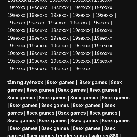
19sexxx
|
19sexxx
|
19sexxx
|
19sexxx
|
19sexxx
|
19sexxx
|
19sexxx
|
19sexxx
|
19sexxx
|
19sexxx
|
19sexxx
|
9sexxx
|
19sexxx
|
19sexxx
|
19sexxx
|
19sexxx
|
19sexxx
|
19sexxx
|
19sexxx
|
19sexxx
|
19sexxx
|
19sexxx
|
19sexxx
|
19sexxx
|
19sexxx
|
19sexxx
|
19sexxx
|
19sexxx
|
19sexxx
|
19sexxx
|
19sexxx
|
19sexxx
|
19sexxx
|
19sexxx
|
19sexxx
|
19sexxx
|
19sexxx
|
19sexxx
|
19sexxx
|
19sexxx
|
19sexxx
|
19sexxx
|
19sexxx
|
19sexxx
tâm nguyênxxx
|
8sex games
|
8sex games
|
8sex
games
|
8sex games
|
8sex games
|
8sex games
|
8sex games
|
8sex games
|
8sex games
|
8sex games
|
8sex games
|
8sex games
|
8sex games
|
8sex
games
|
8sex games
|
8sex games
|
8sex games
|
8sex games
|
8sex games
|
8sex games
|
8sex games
|
8sex games
|
8sex games
|
8sex games
|
8sex
games
|
8sex games
|
center sexxx
|
vakeren888
|