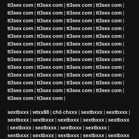
tt3sex com
|
tt3sex com
|
tt3sex com
|
tt3sex com
|
tt3sex com
|
tt3sex com
|
tt3sex com
|
tt3sex com
|
tt3sex com
|
tt3sex com
|
tt3sex com
|
tt3sex com
|
tt3sex com
|
tt3sex com
|
tt3sex com
|
tt3sex com
|
tt3sex com
|
tt3sex com
|
tt3sex com
|
tt3sex com
|
tt3sex com
|
tt3sex com
|
tt3sex com
|
tt3sex com
|
tt3sex com
|
tt3sex com
|
tt3sex com
|
tt3sex com
|
tt3sex com
|
tt3sex com
|
tt3sex com
|
tt3sex com
|
tt3sex com
|
tt3sex com
|
tt3sex com
|
tt3sex com
|
tt3sex com
|
tt3sex com
|
tt3sex com
|
tt3sex com
|
tt3sex com
|
tt3sex com
|
tt3sex com
|
tt3sex com
|
tt3sex com
|
tt3sex com
|
tt3sex com
|
tt3sex com
|
tt3sex com
|
tt3sex com
|
sextbxxx
|
wtxx88
|
chó chxxx
|
sextbxxx
|
sextbxxx
|
sextbxxx
|
sextbxxx
|
sextbxxx
|
sextbxxx
|
sextbxxx
|
sextbxxx
|
sextbxxx
|
sextbxxx
|
sextbxxx
|
sextbxxx
|
sextbxxx
|
sextbxxx
|
sextbxxx
|
sextbxxx