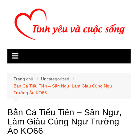
Chuyển
đến
phần
nội
dung
Trang chủ
Uncategorized
Bắn Cá Tiểu Tiên – Săn Ngư, Làm Giàu Cùng Ngư
Trường Ảo KO66
Bắn Cá Tiểu Tiên – Săn Ngư,
Làm Giàu Cùng Ngư Trường
Ảo KO66