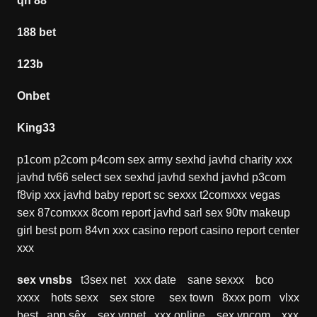
qh 88
188 bet
123b
Onbet
King33
p1com
p2com
p4com
sex army
sexhd
javhd
charity xxx
javhd
tv66
select sex
sexhd
javhd
sexhd
javhd
p3com
f8vip xxx
javhd
baby report
sc sexxx
t2comxxx
vegas
sex
87comxxx
8com report
javhd
sarl sex
90tv
makeup
girl
best porn
84vn xxx
casino report
casino report
center
xxx
sex vnsbs
t3sex net
xxx date
sane sexxx
bco
xxxx
hots sexx
sex store
sex town
8xxx porn
vlxx
best
app sêx
sex vnnet
xxx online
sex vncom
xxx