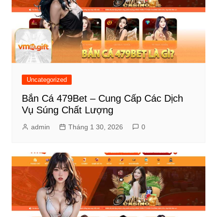
Uncategorized
Bắn Cá 479Bet – Cung Cấp Các Dịch
Vụ Súng Chất Lượng
admin
Tháng 1 30, 2026
0