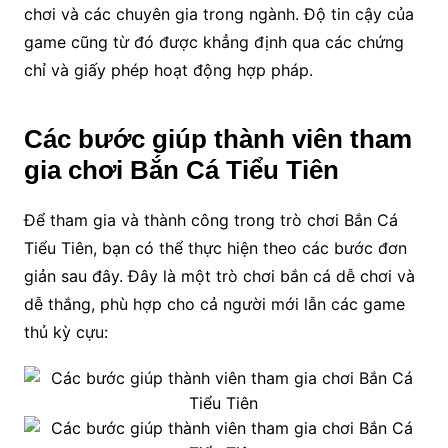
chơi và các chuyên gia trong ngành. Độ tin cậy của
game cũng từ đó được khẳng định qua các chứng
chỉ và giấy phép hoạt động hợp pháp.
Các bước giúp thành viên tham
gia chơi Bắn Cá Tiểu Tiên
Để tham gia và thành công trong trò chơi Bắn Cá
Tiểu Tiên, bạn có thể thực hiện theo các bước đơn
giản sau đây. Đây là một trò chơi bắn cá dễ chơi và
dễ thắng, phù hợp cho cả người mới lẫn các game
thủ kỳ cựu: