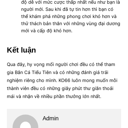
độ dễ với mức cược thấp nhất nếu như bạn là
người mới. Sau khi đã tự tin hơn thì bạn có
thể khám phá những phong chơi khó hơn và
thử thách bản thân với những vùng đại dương
mới và cấp độ khó hơn.
Kết luận
Qua đây, hy vọng mối người chơi đều có thể tham
gia Bắn Cá Tiểu Tiên và có những đánh giá trải
nghiệm riêng cho mình. KO66 luôn mong muốn mỗi
thành viên đều có những giây phút thư giãn thoải
mái và nhận về nhiều phần thưởng lớn nhất.
Admin