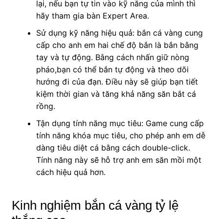
lại, nếu bạn tự tin vào kỹ năng của mình thì
hãy tham gia bàn Expert Area.
Sử dụng kỹ năng hiệu quả: bắn cá vàng cung
cấp cho anh em hai chế độ bắn là bắn bằng
tay và tự động. Bằng cách nhấn giữ nòng
pháo,bạn có thể bắn tự động và theo dõi
hướng đi của đạn. Điều này sẽ giúp bạn tiết
kiệm thời gian và tăng khả năng săn bắt cá
rồng.
Tận dụng tính năng mục tiêu: Game cung cấp
tính năng khóa mục tiêu, cho phép anh em dễ
dàng tiêu diệt cá bằng cách double-click.
Tính năng này sẽ hỗ trợ anh em săn mồi một
cách hiệu quả hơn.
Kinh nghiệm bắn cá vàng tỷ lệ