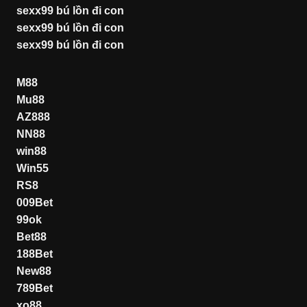
sexx99 bú lồn đi con
sexx99 bú lồn đi con
sexx99 bú lồn đi con
M88
Mu88
AZ888
NN88
win88
Win55
RS8
009Bet
99ok
Bet88
188Bet
New88
789Bet
xo88