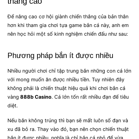
thắng cao
Để nâng cao cơ hội giành chiến thắng của bản thân
hơn khi tham gia chơi tựa game bắn cá này, anh em
nên học hỏi một số kinh nghiệm chiến đấu như sau:
Phương pháp bắn ít được nhiều
Nhiều người chơi chỉ tập trung bắn những con cá lớn
với mong muốn ăn được nhiều tiền. Tuy nhiên đây
không phải là chiến thuật hiệu quả khi chơi bắn cá
vàng
888b Casino
. Cá lớn tốn rất nhiều đạn để tiêu
diệt.
Nếu bắn không trúng thì bạn sẽ mất luôn số đạn và
xu đã bỏ ra. Thay vào đó, bạn nên chọn chiến thuật
bắn ít được nhiều, nghĩa là chỉ bắn cá nhỏ để vừa