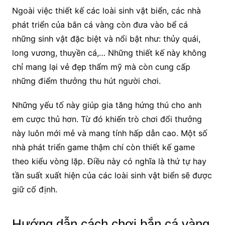
Ngoài việc thiết kế các loài sinh vật biển, các nhà
phát triển của bắn cá vàng còn đưa vào bể cá
những sinh vật đặc biệt và nổi bật như: thủy quái,
long vương, thuyền cá,… Những thiết kế này không
chỉ mang lại vẻ đẹp thẩm mỹ mà còn cung cấp
những điểm thưởng thu hút người chơi.
Những yếu tố này giúp gia tăng hứng thú cho anh
em cược thủ hơn. Từ đó khiến trò chơi đổi thưởng
này luôn mới mẻ và mang tính hấp dẫn cao. Một số
nhà phát triển game thậm chí còn thiết kế game
theo kiểu vòng lặp. Điều này có nghĩa là thứ tự hay
tần suất xuất hiện của các loài sinh vật biển sẽ được
giữ cố định.
Hướng dẫn cách chơi bắn cá vàng