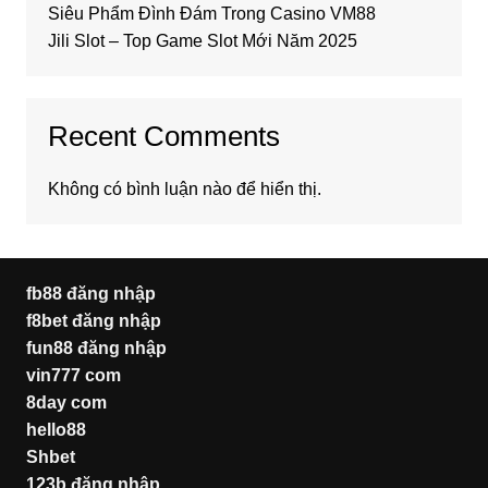
Siêu Phẩm Đình Đám Trong Casino VM88
Jili Slot – Top Game Slot Mới Năm 2025
Recent Comments
Không có bình luận nào để hiển thị.
fb88 đăng nhập
f8bet đăng nhập
fun88 đăng nhập
vin777 com
8day com
hello88
Shbet
123b đăng nhập