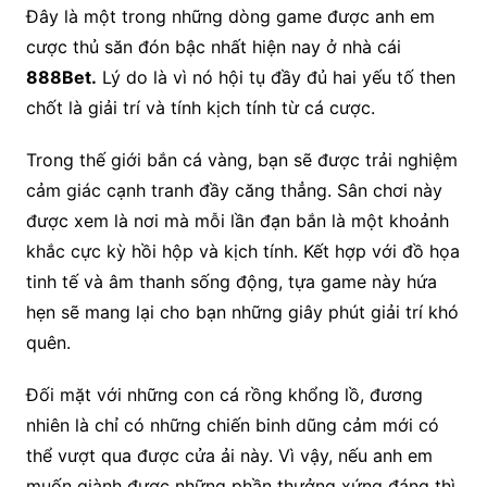
Đây là một trong những dòng game được anh em
cược thủ săn đón bậc nhất hiện nay ở nhà cái
888Bet.
Lý do là vì nó hội tụ đầy đủ hai yếu tố then
chốt là giải trí và tính kịch tính từ cá cược.
Trong thế giới bắn cá vàng, bạn sẽ được trải nghiệm
cảm giác cạnh tranh đầy căng thẳng. Sân chơi này
được xem là nơi mà mỗi lần đạn bắn là một khoảnh
khắc cực kỳ hồi hộp và kịch tính. Kết hợp với đồ họa
tinh tế và âm thanh sống động, tựa game này hứa
hẹn sẽ mang lại cho bạn những giây phút giải trí khó
quên.
Đối mặt với những con cá rồng khổng lồ, đương
nhiên là chỉ có những chiến binh dũng cảm mới có
thể vượt qua được cửa ải này. Vì vậy, nếu anh em
muốn giành được những phần thưởng xứng đáng thì