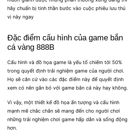
hãy chuẩn bị tinh thần bước vào cuộc phiêu lưu thú
vị này ngay
Đặc điểm cấu hình của game bắn
cá vàng 888B
Cấu hình và đồ họa game là yếu tố chiếm tới 50%
trong quyết định trải nghiệm game của người chơi.
Họ sẽ căn cứ vào các đặc điểm này để quyết định
xem có nên gắn bó với game bắn cá này hay không.
Vì vậy, một thiết kế đồ họa ấn tượng và cấu hình
mạnh mẽ chắc chắn sẽ mang đến cho người chơi
những trải nghiệm chơi game hấp dẫn và sống động
hơn.