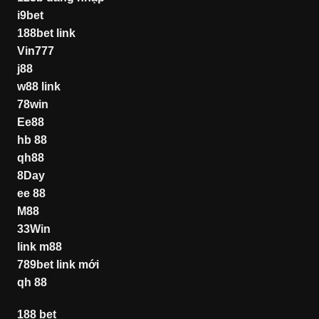
i9bet
188bet link
Vin777
j88
w88 link
78win
Ee88
hb 88
qh88
8Day
ee 88
M88
33Win
link m88
789bet link mới
qh 88
188 bet