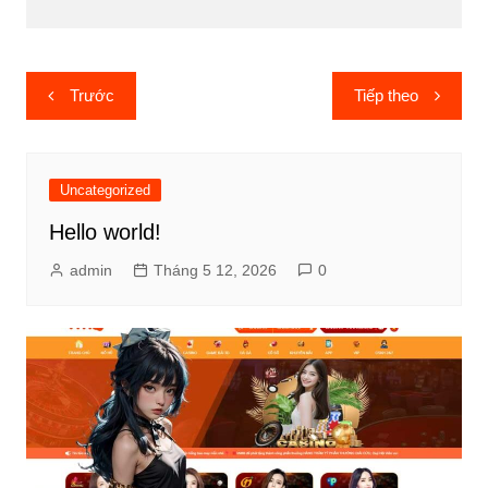
Điều
Trước
Tiếp theo
hướng
bài
viết
Uncategorized
Hello world!
admin
Tháng 5 12, 2026
0