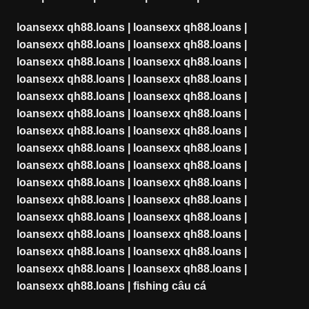
loansexx qh88.loans
|
loansexx qh88.loans
|
loansexx qh88.loans
|
loansexx qh88.loans
|
loansexx qh88.loans
|
loansexx qh88.loans
|
loansexx qh88.loans
|
loansexx qh88.loans
|
loansexx qh88.loans
|
loansexx qh88.loans
|
loansexx qh88.loans
|
loansexx qh88.loans
|
loansexx qh88.loans
|
loansexx qh88.loans
|
loansexx qh88.loans
|
loansexx qh88.loans
|
loansexx qh88.loans
|
loansexx qh88.loans
|
loansexx qh88.loans
|
loansexx qh88.loans
|
loansexx qh88.loans
|
loansexx qh88.loans
|
loansexx qh88.loans
|
loansexx qh88.loans
|
loansexx qh88.loans
|
loansexx qh88.loans
|
loansexx qh88.loans
|
loansexx qh88.loans
|
loansexx qh88.loans
|
loansexx qh88.loans
|
loansexx qh88.loans
|
fishing câu cá