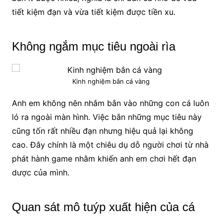
tiết kiệm đạn và vừa tiết kiệm được tiền xu.
Không ngắm mục tiêu ngoài rìa
Kinh nghiệm bắn cá vàng
Anh em không nên nhắm bắn vào những con cá luôn
ló ra ngoài màn hình. Việc bắn những mục tiêu này
cũng tốn rất nhiều đạn nhưng hiệu quả lại không
cao. Đây chính là một chiêu dụ dỗ người chơi từ nhà
phát hành game nhằm khiến anh em chơi hết đạn
dược của mình.
Quan sát mô tuýp xuất hiện của cá