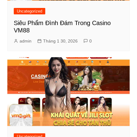
Uncategorized
Siêu Phẩm Đình Đám Trong Casino
VM88
admin
Tháng 1 30, 2026
0
Uncategorized