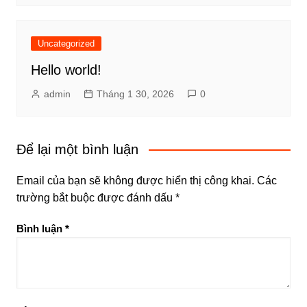
Uncategorized
Hello world!
admin
Tháng 1 30, 2026
0
Để lại một bình luận
Email của bạn sẽ không được hiển thị công khai.
Các
trường bắt buộc được đánh dấu
*
Bình luận
*