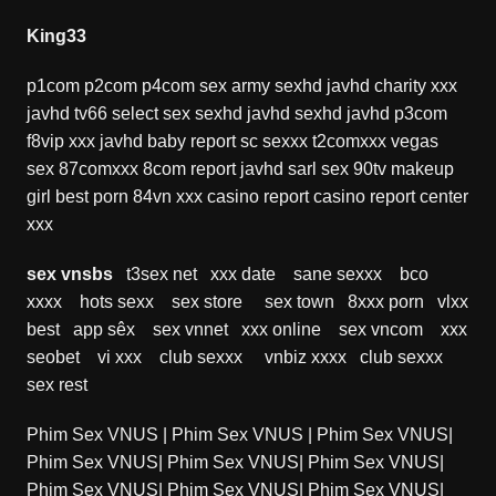
King33
p1com
p2com
p4com
sex army
sexhd
javhd
charity xxx
javhd
tv66
select sex
sexhd
javhd
sexhd
javhd
p3com
f8vip xxx
javhd
baby report
sc sexxx
t2comxxx
vegas
sex
87comxxx
8com report
javhd
sarl sex
90tv
makeup
girl
best porn
84vn xxx
casino report
casino report
center
xxx
sex vnsbs
t3sex net
xxx date
sane sexxx
bco
xxxx
hots sexx
sex store
sex town
8xxx porn
vlxx
best
app sêx
sex vnnet
xxx online
sex vncom
xxx
seobet
vi xxx
club sexxx
vnbiz xxxx
club sexxx
sex rest
Phim Sex VNUS
|
Phim Sex VNUS
|
Phim Sex VNUS
|
Phim Sex VNUS
|
Phim Sex VNUS
|
Phim Sex VNUS
|
Phim Sex VNUS
|
Phim Sex VNUS
|
Phim Sex VNUS
|