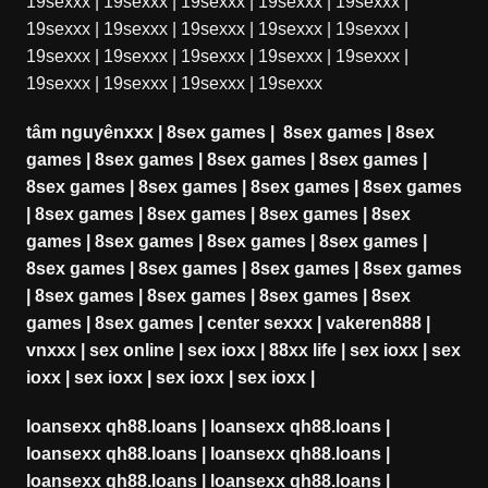
19sexxx
|
19sexxx
|
19sexxx
|
19sexxx
|
19sexxx
|
19sexxx
|
19sexxx
|
19sexxx
|
19sexxx
|
19sexxx
|
19sexxx
|
19sexxx
|
19sexxx
|
19sexxx
|
19sexxx
|
19sexxx
|
19sexxx
|
19sexxx
|
19sexxx
tâm nguyênxxx
|
8sex games
|
8sex games
|
8sex
games
|
8sex games
|
8sex games
|
8sex games
|
8sex games
|
8sex games
|
8sex games
|
8sex games
|
8sex games
|
8sex games
|
8sex games
|
8sex
games
|
8sex games
|
8sex games
|
8sex games
|
8sex games
|
8sex games
|
8sex games
|
8sex games
|
8sex games
|
8sex games
|
8sex games
|
8sex
games
|
8sex games
|
center sexxx
|
vakeren888
|
vnxxx
|
sex online
|
sex ioxx
|
88xx life
|
sex ioxx
|
sex
ioxx
|
sex ioxx
|
sex ioxx
|
sex ioxx
|
loansexx qh88.loans
|
loansexx qh88.loans
|
loansexx qh88.loans
|
loansexx qh88.loans
|
loansexx qh88.loans
|
loansexx qh88.loans
|