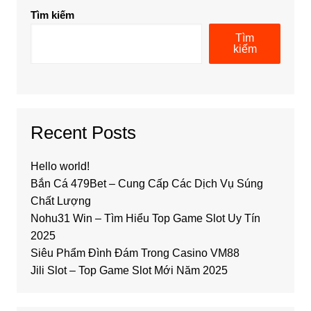
Tìm kiếm
Tìm
kiếm
Recent Posts
Hello world!
Bắn Cá 479Bet – Cung Cấp Các Dịch Vụ Súng
Chất Lượng
Nohu31 Win – Tìm Hiểu Top Game Slot Uy Tín
2025
Siêu Phẩm Đình Đám Trong Casino VM88
Jili Slot – Top Game Slot Mới Năm 2025