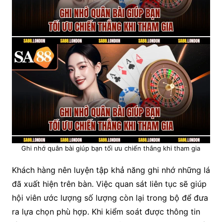
Ghi nhớ quân bài giúp bạn tối ưu chiến thắng khi tham gia
Khách hàng nên luyện tập khả năng ghi nhớ những lá
đã xuất hiện trên bàn. Việc quan sát liên tục sẽ giúp
hội viên ước lượng số lượng còn lại trong bộ để đưa
ra lựa chọn phù hợp. Khi kiểm soát được thông tin