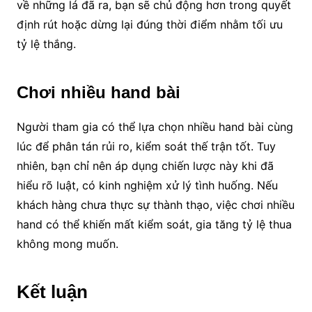
về những lá đã ra, bạn sẽ chủ động hơn trong quyết
định rút hoặc dừng lại đúng thời điểm nhằm tối ưu
tỷ lệ thắng.
Chơi nhiều hand bài
Người tham gia có thể lựa chọn nhiều hand bài cùng
lúc để phân tán rủi ro, kiểm soát thế trận tốt. Tuy
nhiên, bạn chỉ nên áp dụng chiến lược này khi đã
hiểu rõ luật, có kinh nghiệm xử lý tình huống. Nếu
khách hàng chưa thực sự thành thạo, việc chơi nhiều
hand có thể khiến mất kiểm soát, gia tăng tỷ lệ thua
không mong muốn.
Kết luận