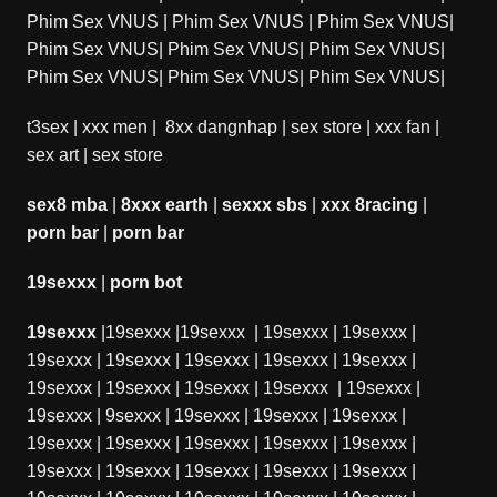
Phim Sex VNUS
|
Phim Sex VNUS
|
Phim Sex VNUS
|
Phim Sex VNUS
|
Phim Sex VNUS
|
Phim Sex VNUS
|
Phim Sex VNUS
|
Phim Sex VNUS
|
Phim Sex VNUS
|
t3sex
|
xxx men
|
8xx dangnhap
|
sex store
|
xxx fan
|
sex art
|
sex store
sex8 mba
|
8xxx earth
|
sexxx sbs
|
xxx 8racing
|
porn bar
|
porn bar
19sexxx
|
porn bot
19sexxx
|
19sexxx
|
19sexxx
|
19sexxx
|
19sexxx
|
19sexxx
|
19sexxx
|
19sexxx
|
19sexxx
|
19sexxx
|
19sexxx
|
19sexxx
|
19sexxx
|
19sexxx
|
19sexxx
|
19sexxx
|
9sexxx
|
19sexxx
|
19sexxx
|
19sexxx
|
19sexxx
|
19sexxx
|
19sexxx
|
19sexxx
|
19sexxx
|
19sexxx
|
19sexxx
|
19sexxx
|
19sexxx
|
19sexxx
|