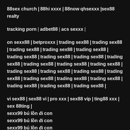
88sex church
|
88hi xxxx
|
88now qhsexxx
|
sex88
realty
tracking porn
|
adbet88
|
acs sexxx
|
on sexx88
|
betproxxx
|
trading sex88
|
trading sex88
|
trading sex88
|
trading sex88
|
trading sex88
|
trading sex88
|
trading sex88
|
trading sex88
|
trading
sex88
|
trading sex88
|
trading sex88
|
trading sex88
|
trading sex88
|
trading sex88
|
trading sex88
|
trading
sex88
|
trading sex88
|
trading sex88
|
trading sex88
|
trading sex88
|
trading sex88
|
trading sex88
|
vi sex88
|
sex88 vi
|
pro xxx
|
sex88 vip
|
ting88 xxx
|
sex 88ting
|
sexx99 bú lồn đi con
sexx99 bú lồn đi con
sexx99 bú lồn đi con