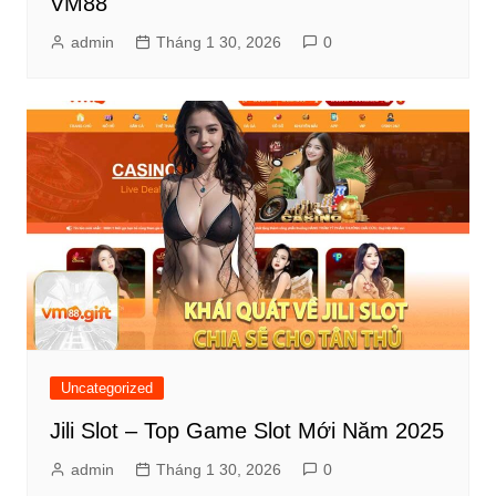
VM88
admin
Tháng 1 30, 2026
0
Uncategorized
Jili Slot – Top Game Slot Mới Năm 2025
admin
Tháng 1 30, 2026
0