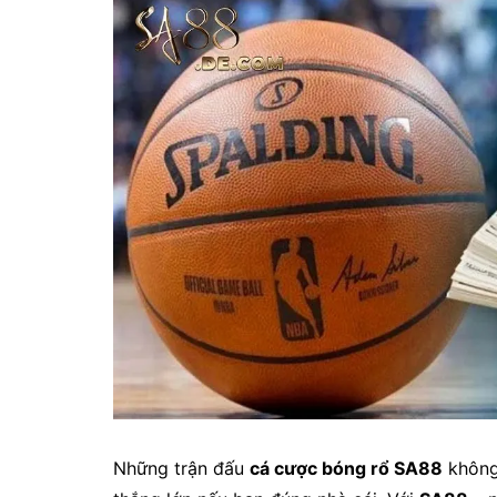
Những trận đấu
cá cược bóng rổ SA88
không 