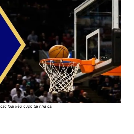
ác loại kèo cược tại nhà cái