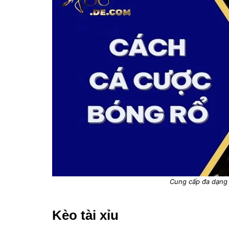
Cung cấp đa dạng c
Kèo tài xỉu