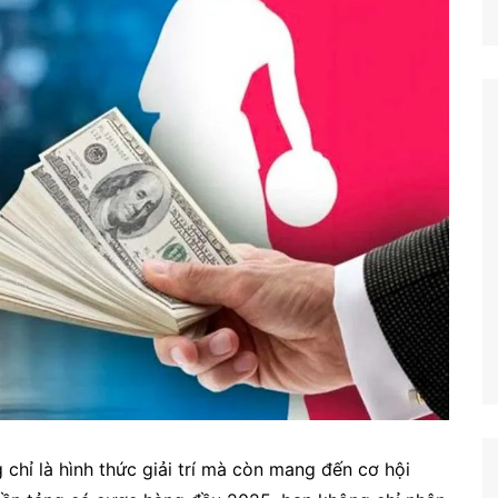
chỉ là hình thức giải trí mà còn mang đến cơ hội