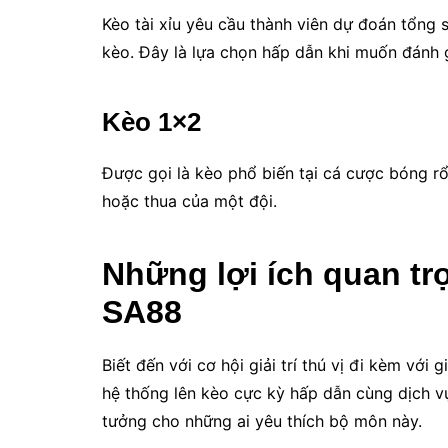
Kèo tài xỉu yêu cầu thành viên dự đoán tổng
kèo. Đây là lựa chọn hấp dẫn khi muốn đánh 
Kèo 1×2
Được gọi là kèo phổ biến tại cá cược bóng 
hoặc thua của một đội.
Những lợi ích quan tr
SA88
Biết đến với cơ hội giải trí thú vị đi kèm với 
hệ thống lên kèo cực kỳ hấp dẫn cùng dịch vụ
tưởng cho những ai yêu thích bộ môn này.