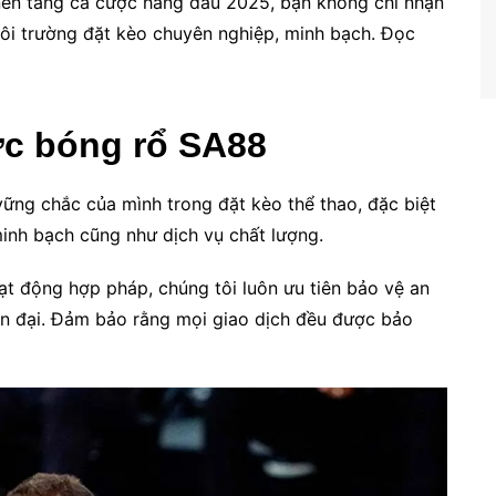
ền tảng cá cược hàng đầu 2025, bạn không chỉ nhận
ôi trường đặt kèo chuyên nghiệp, minh bạch. Đọc
ợc bóng rổ SA88
ững chắc của mình trong đặt kèo thể thao, đặc biệt
minh bạch cũng như dịch vụ chất lượng.
ạt động hợp pháp, chúng tôi luôn ưu tiên bảo vệ an
ện đại. Đảm bảo rằng mọi giao dịch đều được bảo