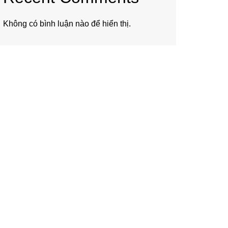
Không có bình luận nào để hiển thị.