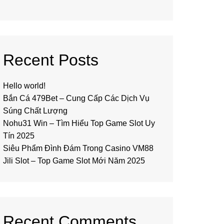
Recent Posts
Hello world!
Bắn Cá 479Bet – Cung Cấp Các Dịch Vụ
Súng Chất Lượng
Nohu31 Win – Tìm Hiểu Top Game Slot Uy
Tín 2025
Siêu Phẩm Đình Đám Trong Casino VM88
Jili Slot – Top Game Slot Mới Năm 2025
Recent Comments