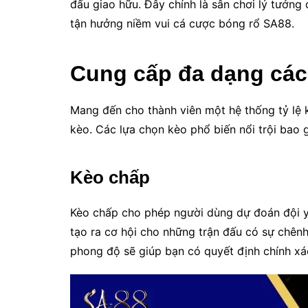
đấu giao hữu. Đây chính là sân chơi lý tưởng
tận hưởng niềm vui cá cược bóng rổ SA88.
Cung cấp đa dạng các 
Mang đến cho thành viên một hệ thống tỷ lệ
kèo. Các lựa chọn kèo phổ biến nổi trội bao 
Kèo chấp
Kèo chấp cho phép người dùng dự đoán đội y
tạo ra cơ hội cho những trận đấu có sự chênh
phong độ sẽ giúp bạn có quyết định chính xá