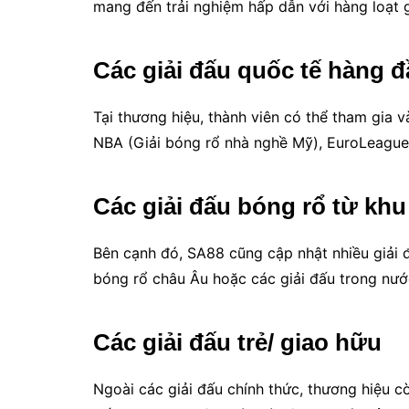
mang đến trải nghiệm hấp dẫn với hàng loạt g
Các giải đấu quốc tế hàng 
Tại thương hiệu, thành viên có thể tham gia 
NBA (Giải bóng rổ nhà nghề Mỹ), EuroLeague
Các giải đấu bóng rổ từ khu
Bên cạnh đó, SA88 cũng cập nhật nhiều giải đ
bóng rổ châu Âu hoặc các giải đấu trong nướ
Các giải đấu trẻ/ giao hữu
Ngoài các giải đấu chính thức, thương hiệu c