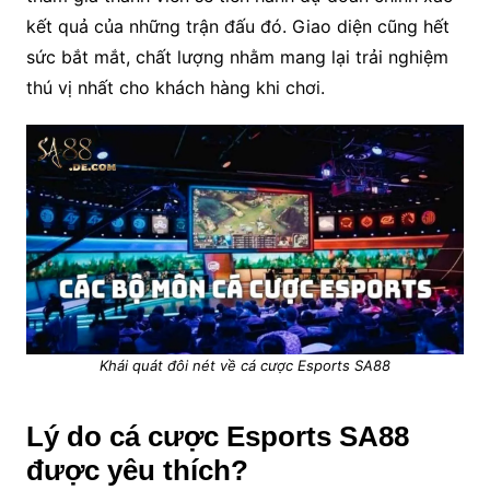
kết quả của những trận đấu đó. Giao diện cũng hết
sức bắt mắt, chất lượng nhằm mang lại trải nghiệm
thú vị nhất cho khách hàng khi chơi.
Khái quát đôi nét về cá cược Esports SA88
Lý do cá cược Esports SA88
được yêu thích?