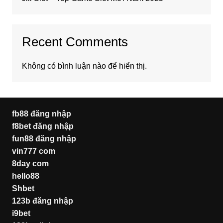
Recent Comments
Không có bình luận nào để hiển thị.
fb88 đăng nhập
f8bet đăng nhập
fun88 đăng nhập
vin777 com
8day com
hello88
Shbet
123b đăng nhập
i9bet