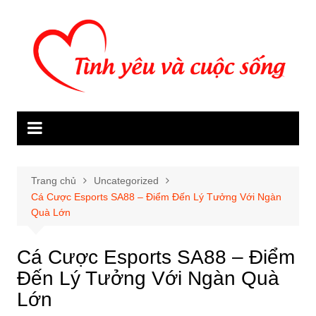
Chuyển
đến
phần
nội
dung
Trang chủ
Uncategorized
Cá Cược Esports SA88 – Điểm Đến Lý Tưởng Với Ngàn
Quà Lớn
Cá Cược Esports SA88 – Điểm
Đến Lý Tưởng Với Ngàn Quà
Lớn