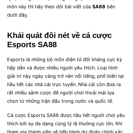
môn này thì hãy theo dõi bài viết của
SA88
bên
dưới đây.
Khái quát đôi nét về cá cược
Esports SA88
Esports là những bộ môn điện tử đối kháng cực kỳ
hấp dẫn và được nhiều người yêu thích. Loại hình
giải trí này ngày càng trở nên nổi tiếng, phổ biến tại
hầu hết các nhà cái trực tuyến. Nhà cái còn đưa ra
rất nhiều sảnh cược để người chơi thoải mái lựa
chọn từ những trận đấu trong nước và quốc tế.
Cá cược Esports SA88 được hầu hết người chơi yêu
thích bởi sự đa dạng cùng tỷ lệ thưởng cực lớn. Khi
tham gia thành viên sẽ tiến hành dự đoán chính xác