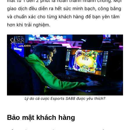
mất từ 1 đến 2 phút là hoàn thành nhanh chóng. Mọi
giao dịch đều diễn ra hết sức minh bạch, công bằng
và chuẩn xác cho từng khách hàng để bạn yên tâm
hơn khi trải nghiệm.
Lý do cá cược Esports SA88 được yêu thích?
Bảo mật khách hàng