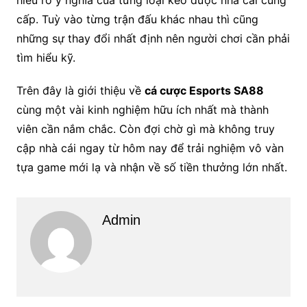
cấp. Tuỳ vào từng trận đấu khác nhau thì cũng
những sự thay đổi nhất định nên người chơi cần phải
tìm hiểu kỹ.
Trên đây là giới thiệu về
cá cược Esports SA88
cùng một vài kinh nghiệm hữu ích nhất mà thành
viên cần nắm chắc. Còn đợi chờ gì mà không truy
cập nhà cái ngay từ hôm nay để trải nghiệm vô vàn
tựa game mới lạ và nhận về số tiền thưởng lớn nhất.
Admin