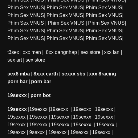
Phim Sex VNUS
|
Phim Sex VNUS
|
Phim Sex VNUS
|
Phim Sex VNUS
|
Phim Sex VNUS
|
Phim Sex VNUS
|
Phim Sex VNUS
|
Phim Sex VNUS
|
Phim Sex VNUS
|
Phim Sex VNUS
|
Phim Sex VNUS
|
Phim Sex VNUS
|
Phim Sex VNUS
|
Phim Sex VNUS
|
Phim Sex VNUS
|
t3sex
|
xxx men
|
8xx dangnhap
|
sex store
|
xxx fan
|
sex art
|
sex store
sex8 mba
|
8xxx earth
|
sexxx sbs
|
xxx 8racing
|
porn bar
|
porn bar
19sexxx
|
porn bot
19sexxx
|
19sexxx
|
19sexxx
|
19sexxx
|
19sexxx
|
19sexxx
|
19sexxx
|
19sexxx
|
19sexxx
|
19sexxx
|
19sexxx
|
19sexxx
|
19sexxx
|
19sexxx
|
19sexxx
|
19sexxx
|
9sexxx
|
19sexxx
|
19sexxx
|
19sexxx
|