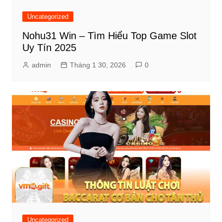
Uncategorized
Nohu31 Win – Tìm Hiểu Top Game Slot
Uy Tín 2025
admin
Tháng 1 30, 2026
0
Uncategorized