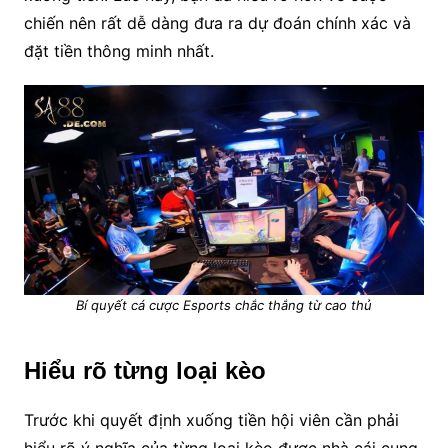
chiến nên rất dễ dàng đưa ra dự đoán chính xác và
đặt tiền thông minh nhất.
Bí quyết cá cược Esports chắc thắng từ cao thủ
Hiểu rõ từng loại kèo
Trước khi quyết định xuống tiền hội viên cần phải
hiểu rõ ý nghĩa của từng loại kèo được nhà cái cung