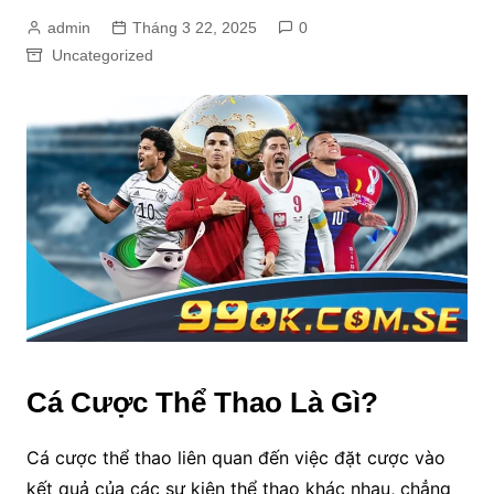
admin
Tháng 3 22, 2025
0
Uncategorized
Cá Cược Thể Thao Là Gì?
Cá cược thể thao liên quan đến việc đặt cược vào
kết quả của các sự kiện thể thao khác nhau, chẳng