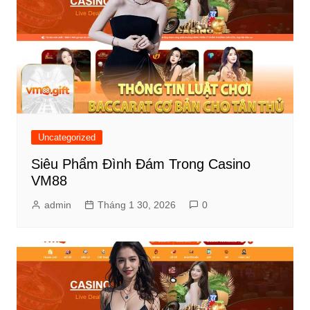
Uncategorized
Siêu Phẩm Đình Đám Trong Casino
VM88
admin
Tháng 1 30, 2026
0