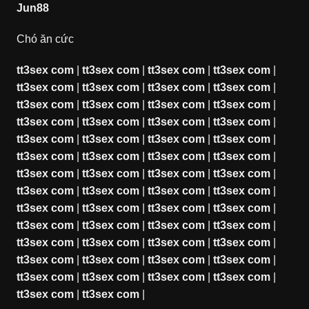
Jun88
Chó ăn cức
tt3sex com
|
tt3sex com
|
tt3sex com
|
tt3sex com
|
tt3sex com
|
tt3sex com
|
tt3sex com
|
tt3sex com
|
tt3sex com
|
tt3sex com
|
tt3sex com
|
tt3sex com
|
tt3sex com
|
tt3sex com
|
tt3sex com
|
tt3sex com
|
tt3sex com
|
tt3sex com
|
tt3sex com
|
tt3sex com
|
tt3sex com
|
tt3sex com
|
tt3sex com
|
tt3sex com
|
tt3sex com
|
tt3sex com
|
tt3sex com
|
tt3sex com
|
tt3sex com
|
tt3sex com
|
tt3sex com
|
tt3sex com
|
tt3sex com
|
tt3sex com
|
tt3sex com
|
tt3sex com
|
tt3sex com
|
tt3sex com
|
tt3sex com
|
tt3sex com
|
tt3sex com
|
tt3sex com
|
tt3sex com
|
tt3sex com
|
tt3sex com
|
tt3sex com
|
tt3sex com
|
tt3sex com
|
tt3sex com
|
tt3sex com
|
tt3sex com
|
tt3sex com
|
tt3sex com
|
tt3sex com
|