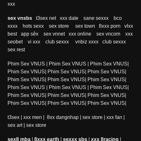
xxx
sex vnsbs
t3sex net
xxx date
sane sexxx
bco
xxxx
hots sexx
sex store
sex town
8xxx porn
vlxx
best
app sêx
sex vnnet
xxx online
sex vncom
xxx
seobet
vi xxx
club sexxx
vnbiz xxxx
club sexxx
sex rest
Phim Sex VNUS
|
Phim Sex VNUS
|
Phim Sex VNUS
|
Phim Sex VNUS
|
Phim Sex VNUS
|
Phim Sex VNUS
|
Phim Sex VNUS
|
Phim Sex VNUS
|
Phim Sex VNUS
|
Phim Sex VNUS
|
Phim Sex VNUS
|
Phim Sex VNUS
|
Phim Sex VNUS
|
Phim Sex VNUS
|
Phim Sex VNUS
|
Phim Sex VNUS
|
Phim Sex VNUS
|
Phim Sex VNUS
|
t3sex
|
xxx men
|
8xx dangnhap
|
sex store
|
xxx fan
|
sex art
|
sex store
sex8 mba
|
8xxx earth
|
sexxx sbs
|
xxx 8racing
|