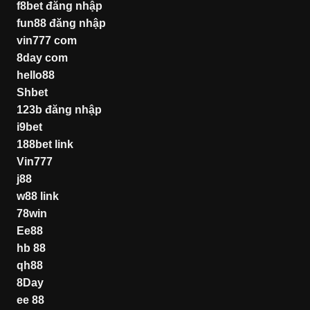
f8bet đăng nhập
fun88 đăng nhập
vin777 com
8day com
hello88
Shbet
123b đăng nhập
i9bet
188bet link
Vin777
j88
w88 link
78win
Ee88
hb 88
qh88
8Day
ee 88