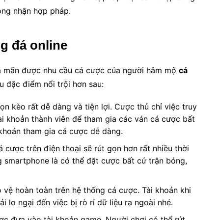
công nhận hợp pháp.
g đá online
thoả mãn được nhu cầu cá cược của người hâm mộ
cá
ều đặc điểm nổi trội hơn sau:
n kèo rất dễ dàng và tiện lợi. Cược thủ chỉ việc truy
ài khoản thành viên để tham gia các ván cá cược bất
i khoản tham gia cá cược dễ dàng.
 cược trên điện thoại sẽ rút gọn hơn rất nhiều thời
ng smartphone là có thể đặt cược bất cứ trận bóng,
 vệ hoàn toàn trên hệ thống cá cược. Tài khoản khi
lo ngại đến việc bị rò rỉ dữ liệu ra ngoài nhé.
ợc đưa vào tài khoản game. Người chơi có thể rút