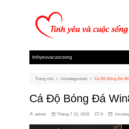
Chuyển
đến
phần
nội
dung
tinhyeuvacuocsong
Trang chủ
Uncategorized
Cá Độ Bóng Đá W
Cá Độ Bóng Đá Win
admin
Tháng 7 15, 2025
0
Uncate