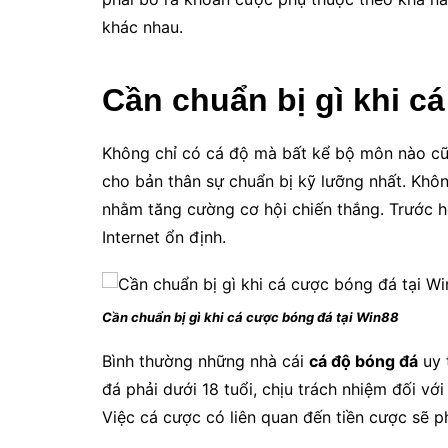
khác nhau.
Cần chuẩn bị gì khi c
Không chỉ có cá độ mà bất kể bộ môn nào cũn
cho bản thân sự chuẩn bị kỹ lưỡng nhất. Khôn
nhằm tăng cường cơ hội chiến thắng. Trước hết
Internet ổn định.
Cần chuẩn bị gì khi cá cược bóng đá tại Win88
Bình thường những nhà cái
cá độ bóng đá
uy 
đá phải dưới 18 tuổi, chịu trách nhiệm đối v
Việc cá cược có liên quan đến tiền cược sẽ ph