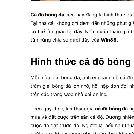
Cá độ bóng đá
hiện nay đang là hình thức cá
Tại nhà cái không chỉ đem đến những phút giây
có thể làm giàu tại đây. Nếu muốn tham gia b
từ những chia sẻ dưới đây của
Win88
.
Hình thức cá độ bóng đ
Mỗi mùa giải bóng đá, anh em ham mê cá độ 
trăm giải bóng đá lớn nhỏ, hồi hộp đón đợi n
trên các trang web nhà cái online.
Theo quy định, khi tham gia
cá độ bóng đá
ng
mua vé đặt cược trên sàn cá độ. Đương nhiên
cược đã đặt trước đó. Ngược lại nếu như thua
phải bỏ ra khoản cược phụ thuộc theo khả nă