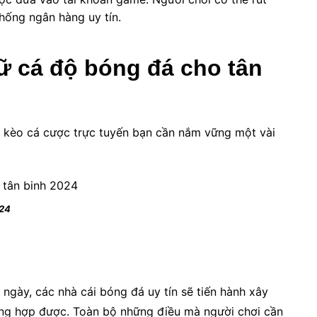
hống ngân hàng uy tín.
gữ cá độ bóng đá cho tân
các kèo cá cược trực tuyến bạn cần nắm vững một vài
024
 ngày, các nhà cái bóng đá uy tín sẽ tiến hành xây
tổng hợp được. Toàn bộ những điều mà người chơi cần