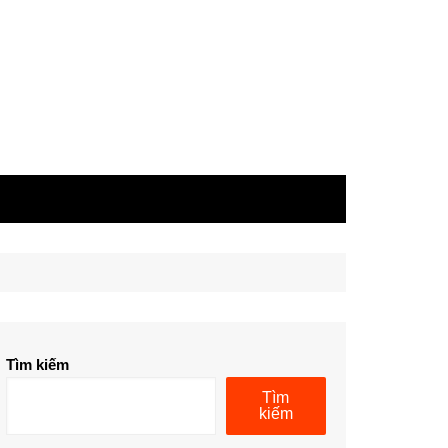
Tìm kiếm
Tìm
kiếm