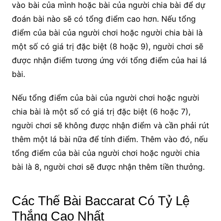
vào bài của mình hoặc bài của người chia bài để dự
đoán bài nào sẽ có tổng điểm cao hơn. Nếu tổng
điểm của bài của người chơi hoặc người chia bài là
một số có giá trị đặc biệt (8 hoặc 9), người chơi sẽ
được nhận điểm tương ứng với tổng điểm của hai lá
bài.
Nếu tổng điểm của bài của người chơi hoặc người
chia bài là một số có giá trị đặc biệt (6 hoặc 7),
người chơi sẽ không được nhận điểm và cần phải rút
thêm một lá bài nữa để tính điểm. Thêm vào đó, nếu
tổng điểm của bài của người chơi hoặc người chia
bài là 8, người chơi sẽ được nhận thêm tiền thưởng.
Các Thế Bài Baccarat Có Tỷ Lệ
Thắng Cao Nhất