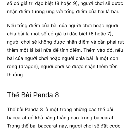
số có giá trị đặc biệt (8 hoặc 9), người chơi sẽ được
nhận điểm tương ứng với tổng điểm của hai lá bài.
Nếu tổng điểm của bài của người chơi hoặc người
chia bài là một số có giá trị đặc biệt (6 hoặc 7),
người chơi sẽ không được nhận điểm và cần phải rút
thêm một lá bài nữa để tính điểm. Thêm vào đó, nếu
bài của người chơi hoặc người chia bài là một con
rồng (dragon), người chơi sẽ được nhận thêm tiền
thưởng.
Thế Bài Panda 8
Thế bài Panda 8 là một trong những các thế bài
baccarat có khả năng thắng cao trong baccarat.
Trong thế bài baccarat này, người chơi sẽ đặt cược