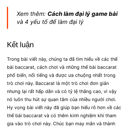
Xem thêm:
Cách làm đại lý game bài
và 4 yếu tố để làm đại lý
Kết luận
Trong bài viết này, chúng ta đã tìm hiểu về các thế
bài baccarat, cách chơi và những thế bài baccarat
phổ biến, nổi tiếng và được ưa chuộng nhất trong
trò chơi này. Baccarat là một trò chơi đơn giản
nhưng lại rất hấp dẫn và có tỷ lệ thắng cao, vì vậy
nó luôn thu hút sự quan tâm của nhiều người chơi.
Hy vọng bài viết này đã giúp bạn hiểu rõ hơn về các
thế bài baccarat và có thêm kinh nghiệm khi tham
gia vào trò chơi này. Chúc bạn may mắn và thành