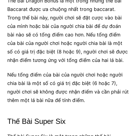
Thế bài Dragon Bonus là một trong những thế bài
Baccarat được ưa chuộng nhất trong baccarat.
Trong thế bài này, người chơi sẽ đặt cược vào bài
của mình hoặc bài của người chia bài để dự đoán
bài nào sẽ có tổng điểm cao hơn. Nếu tổng điểm
của bài của người chơi hoặc người chia bài là một
số có giá trị đặc biệt (8 hoặc 9), người chơi sẽ được
nhận điểm tương ứng với tổng điểm của hai lá bài.
Nếu tổng điểm của bài của người chơi hoặc người
chia bài là một số có giá trị đặc biệt (6 hoặc 7),
người chơi sẽ không được nhận điểm và cần phải rút
thêm một lá bài nữa để tính điểm.
Thế Bài Super Six