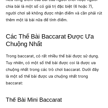
chia bài là một số có giá trị đặc biệt (6 hoặc 7),
người chơi sẽ không được nhận điểm và cần phải rút
thêm một lá bài nữa để tính điểm.
Các Thế Bài Baccarat Được Ưa
Chuộng Nhất
Trong baccarat, có rất nhiều thế bài được sử dụng.
Tuy nhiên, có một số thế bài được coi là được ưa
chuộng nhất trong các trò chơi baccarat. Dưới đây
là một số thế bài được ưa chuộng nhất trong
baccarat:
Thế Bài Mini Baccarat