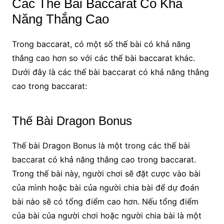
Các Thế Bài Baccarat Có Khả
Năng Thắng Cao
Trong baccarat, có một số thế bài có khả năng
thắng cao hơn so với các thế bài baccarat
khác.
Dưới đây là các thế bài baccarat có khả năng thắng
cao trong baccarat:
Thế Bài Dragon Bonus
Thế bài Dragon Bonus là một trong các thế bài
baccarat có khả năng thắng cao trong baccarat.
Trong thế bài này, người chơi sẽ đặt cược vào bài
của mình hoặc bài của người chia bài để dự đoán
bài nào sẽ có tổng điểm cao hơn. Nếu tổng điểm
của bài của người chơi hoặc người chia bài là một