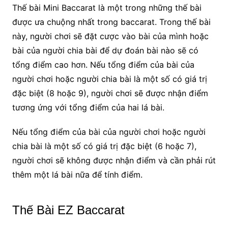
Thế bài Mini Baccarat là một trong những thế bài
được ưa chuộng nhất trong baccarat. Trong thế bài
này, người chơi sẽ đặt cược vào bài của mình hoặc
bài của người chia bài để dự đoán bài nào sẽ có
tổng điểm cao hơn. Nếu tổng điểm của bài của
người chơi hoặc người chia bài là một số có giá trị
đặc biệt (8 hoặc 9), người chơi sẽ được nhận điểm
tương ứng với tổng điểm của hai lá bài.
Nếu tổng điểm của bài của người chơi hoặc người
chia bài là một số có giá trị đặc biệt (6 hoặc 7),
người chơi sẽ không được nhận điểm và cần phải rút
thêm một lá bài nữa để tính điểm.
Thế Bài EZ Baccarat