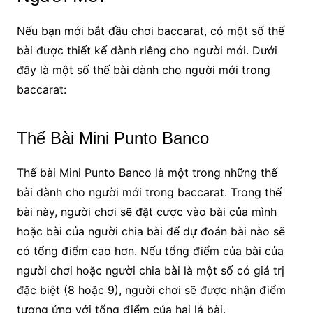
Nếu bạn mới bắt đầu chơi baccarat, có một số thế
bài được thiết kế dành riêng cho người mới. Dưới
đây là một số thế bài dành cho người mới trong
baccarat:
Thế Bài Mini Punto Banco
Thế bài Mini Punto Banco là một trong những thế
bài dành cho người mới trong baccarat. Trong thế
bài này, người chơi sẽ đặt cược vào bài của mình
hoặc bài của người chia bài để dự đoán bài nào sẽ
có tổng điểm cao hơn. Nếu tổng điểm của bài của
người chơi hoặc người chia bài là một số có giá trị
đặc biệt (8 hoặc 9), người chơi sẽ được nhận điểm
tương ứng với tổng điểm của hai lá bài.