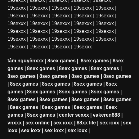
19sexxx
|
9sexxx
|
19sexxx
|
19sexxx
|
19sexxx
|
19sexxx
|
19sexxx
|
19sexxx
|
19sexxx
|
19sexxx
|
19sexxx
|
19sexxx
|
19sexxx
|
19sexxx
|
19sexxx
|
19sexxx
|
19sexxx
|
19sexxx
|
19sexxx
|
19sexxx
|
19sexxx
|
19sexxx
|
19sexxx
|
19sexxx
|
19sexxx
|
19sexxx
|
19sexxx
|
19sexxx
|
19sexxx
|
19sexxx
|
19sexxx
|
19sexxx
|
19sexxx
|
19sexxx
tâm nguyênxxx
|
8sex games
|
8sex games
|
8sex
games
|
8sex games
|
8sex games
|
8sex games
|
8sex games
|
8sex games
|
8sex games
|
8sex games
|
8sex games
|
8sex games
|
8sex games
|
8sex
games
|
8sex games
|
8sex games
|
8sex games
|
8sex games
|
8sex games
|
8sex games
|
8sex games
|
8sex games
|
8sex games
|
8sex games
|
8sex
games
|
8sex games
|
center sexxx
|
vakeren888
|
vnxxx
|
sex online
|
sex ioxx
|
88xx life
|
sex ioxx
|
sex
ioxx
|
sex ioxx
|
sex ioxx
|
sex ioxx
|