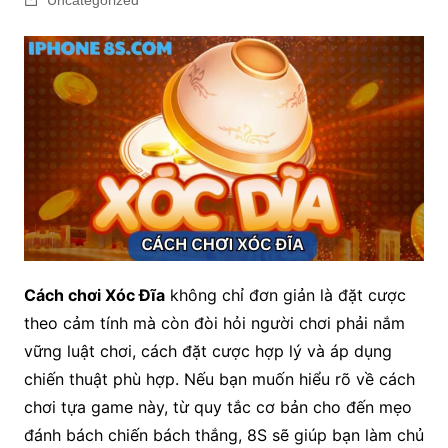
Cách chơi Xóc Đĩa
không chỉ đơn giản là đặt cược
theo cảm tính mà còn đòi hỏi người chơi phải nắm
vững luật chơi, cách đặt cược hợp lý và áp dụng
chiến thuật phù hợp. Nếu bạn muốn hiểu rõ về cách
chơi tựa game này, từ quy tắc cơ bản cho đến mẹo
đánh bách chiến bách thắng, 8S sẽ giúp bạn làm chủ