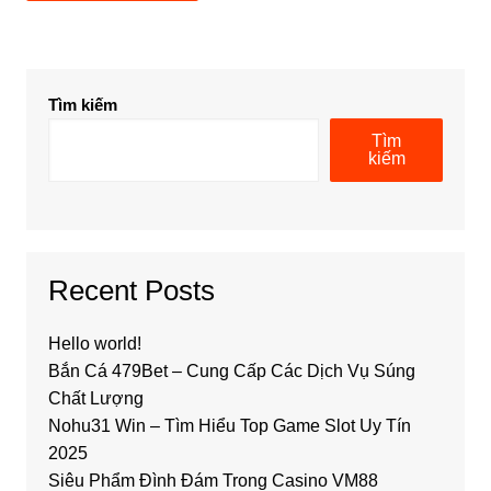
Tìm kiếm
Tìm
kiếm
Recent Posts
Hello world!
Bắn Cá 479Bet – Cung Cấp Các Dịch Vụ Súng
Chất Lượng
Nohu31 Win – Tìm Hiểu Top Game Slot Uy Tín
2025
Siêu Phẩm Đình Đám Trong Casino VM88