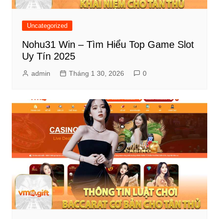
Uncategorized
Nohu31 Win – Tìm Hiểu Top Game Slot
Uy Tín 2025
admin
Tháng 1 30, 2026
0