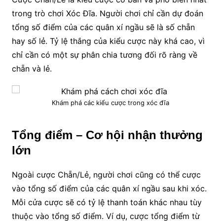
trong trò chơi Xóc Đĩa. Người chơi chỉ cần dự đoán
tổng số điểm của các quân xí ngầu sẽ là số chẵn
hay số lẻ. Tỷ lệ thắng của kiểu cược này khá cao, vì
chỉ cần có một sự phân chia tương đối rõ ràng về
chẵn và lẻ.
Khám phá các kiểu cược trong xóc đĩa
Tổng điểm – Cơ hội nhận thưởng
lớn
Ngoài cược Chẵn/Lẻ, người chơi cũng có thể cược
vào tổng số điểm của các quân xí ngầu sau khi xóc.
Mỗi cửa cược sẽ có tỷ lệ thanh toán khác nhau tùy
thuộc vào tổng số điểm. Ví dụ, cược tổng điểm từ