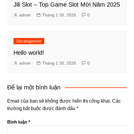
Jili Slot – Top Game Slot Mới Năm 2025
admin
Tháng 1 30, 2026
0
Uncategorized
Hello world!
admin
Tháng 1 30, 2026
0
Để lại một bình luận
Email của bạn sẽ không được hiển thị công khai.
Các
trường bắt buộc được đánh dấu
*
Bình luận
*