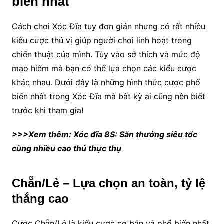
biến nhất
Cách chơi Xóc Đĩa tuy đơn giản nhưng có rất nhiều
kiểu cược thú vị giúp người chơi linh hoạt trong
chiến thuật của mình. Tùy vào sở thích và mức độ
mạo hiểm mà bạn có thể lựa chọn các kiểu cược
khác nhau. Dưới đây là những hình thức cược phổ
biến nhất trong Xóc Đĩa mà bất kỳ ai cũng nên biết
trước khi tham gia!
>>>Xem thêm: Xóc đĩa 8S: Săn thưởng siêu tốc
cùng nhiều cao thủ thực thụ
Chẵn/Lẻ – Lựa chọn an toàn, tỷ lệ
thắng cao
Cược Chẵn/Lẻ là kiểu cược cơ bản và phổ biến nhất