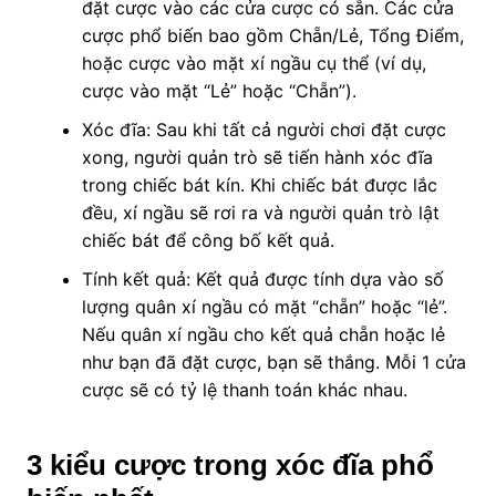
đặt cược vào các cửa cược có sẵn. Các cửa
cược phổ biến bao gồm Chẵn/Lẻ, Tổng Điểm,
hoặc cược vào mặt xí ngầu cụ thể (ví dụ,
cược vào mặt “Lẻ” hoặc “Chẵn”).
Xóc đĩa: Sau khi tất cả người chơi đặt cược
xong, người quản trò sẽ tiến hành xóc đĩa
trong chiếc bát kín. Khi chiếc bát được lắc
đều, xí ngầu sẽ rơi ra và người quản trò lật
chiếc bát để công bố kết quả.
Tính kết quả: Kết quả được tính dựa vào số
lượng quân xí ngầu có mặt “chẵn” hoặc “lẻ”.
Nếu quân xí ngầu cho kết quả chẵn hoặc lẻ
như bạn đã đặt cược, bạn sẽ thắng. Mỗi 1 cửa
cược sẽ có tỷ lệ thanh toán khác nhau.
3 kiểu cược trong xóc đĩa phổ