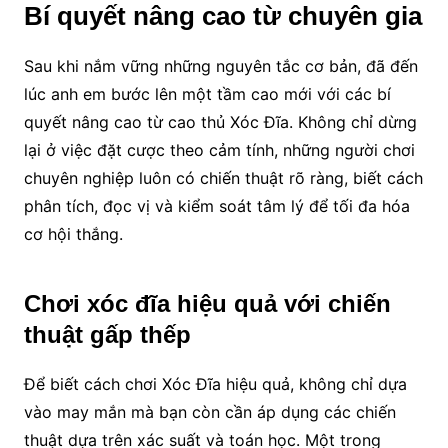
Bí quyết nâng cao từ chuyên gia
Sau khi nắm vững những nguyên tắc cơ bản, đã đến
lúc anh em bước lên một tầm cao mới với các bí
quyết nâng cao từ cao thủ Xóc Đĩa. Không chỉ dừng
lại ở việc đặt cược theo cảm tính, những người chơi
chuyên nghiệp luôn có chiến thuật rõ ràng, biết cách
phân tích, đọc vị và kiểm soát tâm lý để tối đa hóa
cơ hội thắng.
Chơi xóc đĩa hiệu quả với chiến
thuật gấp thếp
Để biết cách chơi Xóc Đĩa hiệu quả, không chỉ dựa
vào may mắn mà bạn còn cần áp dụng các chiến
thuật dựa trên xác suất và toán học. Một trong