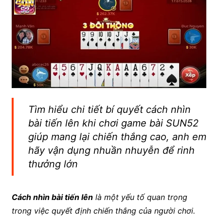
Tìm hiểu chi tiết bí quyết cách nhìn
bài tiến lên khi chơi game bài SUN52
giúp mang lại chiến thắng cao, anh em
hãy vận dụng nhuần nhuyễn để rinh
thưởng lớn
Cách nhìn bài tiến lên
là một yếu tố quan trọng
trong việc quyết định chiến thắng của người chơi.