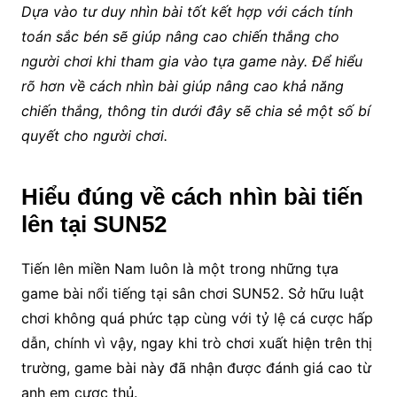
Dựa vào tư duy nhìn bài tốt kết hợp với cách tính
toán sắc bén sẽ giúp nâng cao chiến thắng cho
người chơi khi tham gia vào tựa game này. Để hiểu
rõ hơn về cách nhìn bài giúp nâng cao khả năng
chiến thắng, thông tin dưới đây sẽ chia sẻ một số bí
quyết cho người chơi.
Hiểu đúng về cách nhìn bài tiến
lên tại SUN52
Tiến lên miền Nam luôn là một trong những tựa
game bài nổi tiếng tại sân chơi SUN52. Sở hữu luật
chơi không quá phức tạp cùng với tỷ lệ cá cược hấp
dẫn, chính vì vậy, ngay khi trò chơi xuất hiện trên thị
trường, game bài này đã nhận được đánh giá cao từ
anh em cược thủ.