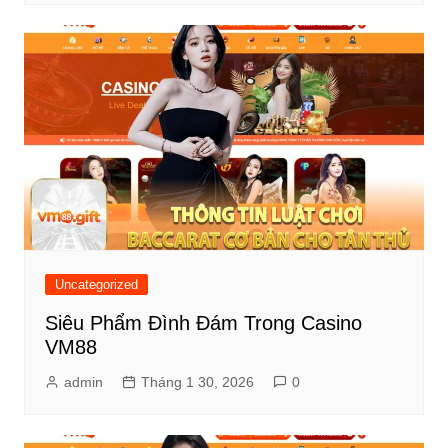
Uncategorized
Siêu Phẩm Đình Đám Trong Casino
VM88
admin
Tháng 1 30, 2026
0