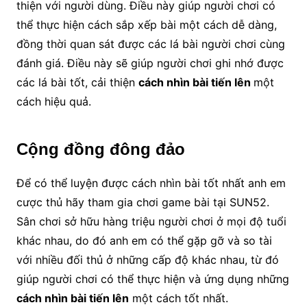
thiện với người dùng. Điều này giúp người chơi có
thể thực hiện cách sắp xếp bài một cách dễ dàng,
đồng thời quan sát được các lá bài người chơi cùng
đánh giá. Điều này sẽ giúp người chơi ghi nhớ được
các lá bài tốt, cải thiện
cách nhìn bài tiến lên
một
cách hiệu quả.
Cộng đồng đông đảo
Để có thể luyện được cách nhìn bài tốt nhất anh em
cược thủ hãy tham gia chơi game bài tại SUN52.
Sân chơi sở hữu hàng triệu người chơi ở mọi độ tuổi
khác nhau, do đó anh em có thể gặp gỡ và so tài
với nhiều đối thủ ở những cấp độ khác nhau, từ đó
giúp người chơi có thể thực hiện và ứng dụng những
cách nhìn bài tiến lên
một cách tốt nhất.