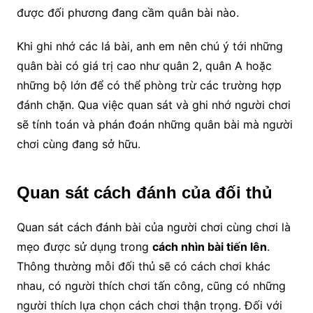
được đối phương đang cầm quân bài nào.
Khi ghi nhớ các lá bài, anh em nên chú ý tới những
quân bài có giá trị cao như quân 2, quân A hoặc
những bộ lớn để có thể phòng trừ các trường hợp
đánh chặn. Qua việc quan sát và ghi nhớ người chơi
sẽ tính toán và phán đoán những quân bài mà người
chơi cùng đang sở hữu.
Quan sát cách đánh của đối thủ
Quan sát cách đánh bài của người chơi cùng chơi là
mẹo được sử dụng trong
cách nhìn bài tiến lên
.
Thông thường mỗi đối thủ sẽ có cách chơi khác
nhau, có người thích chơi tấn công, cũng có những
người thích lựa chọn cách chơi thận trọng. Đối với