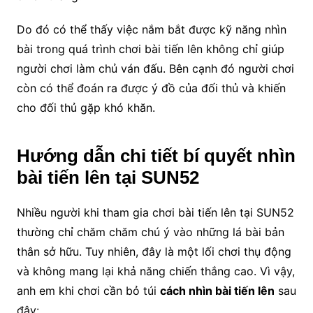
Do đó có thể thấy việc nắm bắt được kỹ năng nhìn
bài trong quá trình chơi bài tiến lên không chỉ giúp
người chơi làm chủ ván đấu. Bên cạnh đó người chơi
còn có thể đoán ra được ý đồ của đối thủ và khiến
cho đối thủ gặp khó khăn.
Hướng dẫn chi tiết bí quyết nhìn
bài tiến lên tại SUN52
Nhiều người khi tham gia chơi bài tiến lên tại SUN52
thường chỉ chăm chăm chú ý vào những lá bài bản
thân sở hữu. Tuy nhiên, đây là một lối chơi thụ động
và không mang lại khả năng chiến thắng cao. Vì vậy,
anh em khi chơi cần bỏ túi
cách nhìn bài tiến lên
sau
đây: