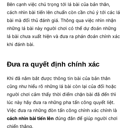
Bên cạnh việc chú trọng tới lá bài của bản thân,
cách nhìn bài tiến lên chuẩn còn cần chú ý tới các lá
bài mà đối thủ đánh giá. Thông qua việc nhìn nhận
những lá bài này người chơi có thể dự đoán những
lá bài chưa xuất hiện và đưa ra phán đoán chính xác
khi đánh bài.
Đưa ra quyết định chính xác
Khi đã nắm bắt được thông tin bài của bản thân
cũng như hiểu rõ những lá bài còn lại của đối hoặc
người chơi cảm thấy thời điểm chặn bài đã đến thì
lúc này hãy đưa ra những pha tấn công quyết liệt.
Việc đưa ra những đòn tấn công chính xác chính là
cách nhìn bài tiến lên
đúng đắn để giúp người chơi
chiến thắng.