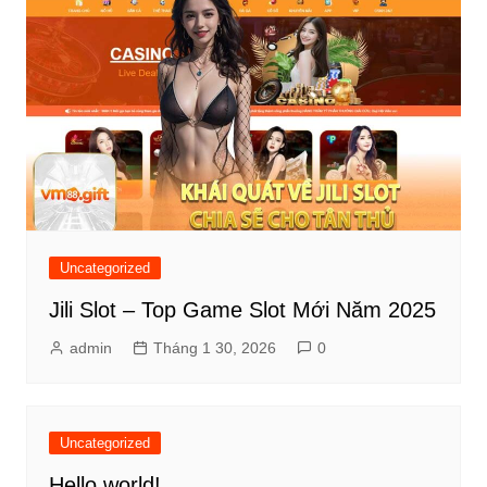
Uncategorized
Jili Slot – Top Game Slot Mới Năm 2025
admin
Tháng 1 30, 2026
0
Uncategorized
Hello world!