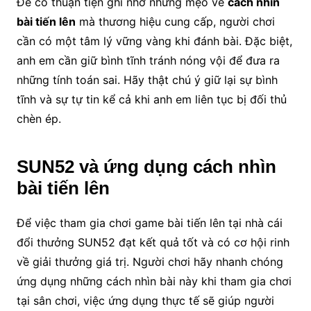
Để có thuận tiện ghi nhớ những mẹo về
cách nhìn
bài tiến lên
mà thương hiệu cung cấp, người chơi
cần có một tâm lý vững vàng khi đánh bài. Đặc biệt,
anh em cần giữ bình tĩnh tránh nóng vội để đưa ra
những tính toán sai. Hãy thật chú ý giữ lại sự bình
tĩnh và sự tự tin kể cả khi anh em liên tục bị đối thủ
chèn ép.
SUN52 và ứng dụng cách nhìn
bài tiến lên
Để việc tham gia chơi game bài tiến lên tại nhà cái
đổi thưởng SUN52 đạt kết quả tốt và có cơ hội rinh
về giải thưởng giá trị. Người chơi hãy nhanh chóng
ứng dụng những cách nhìn bài này khi tham gia chơi
tại sân chơi, việc ứng dụng thực tế sẽ giúp người