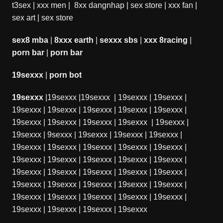
t3sex
|
xxx men
|
8xx dangnhap
|
sex store
|
xxx fan
|
sex art
|
sex store
sex8 mba
|
8xxx earth
|
sexxx sbs
|
xxx 8racing
|
porn bar
|
porn bar
19sexxx
|
porn bot
19sexxx
|
19sexxx
|
19sexxx
|
19sexxx
|
19sexxx
|
19sexxx
|
19sexxx
|
19sexxx
|
19sexxx
|
19sexxx
|
19sexxx
|
19sexxx
|
19sexxx
|
19sexxx
|
19sexxx
|
19sexxx
|
9sexxx
|
19sexxx
|
19sexxx
|
19sexxx
|
19sexxx
|
19sexxx
|
19sexxx
|
19sexxx
|
19sexxx
|
19sexxx
|
19sexxx
|
19sexxx
|
19sexxx
|
19sexxx
|
19sexxx
|
19sexxx
|
19sexxx
|
19sexxx
|
19sexxx
|
19sexxx
|
19sexxx
|
19sexxx
|
19sexxx
|
19sexxx
|
19sexxx
|
19sexxx
|
19sexxx
|
19sexxx
|
19sexxx
|
19sexxx
|
19sexxx
|
19sexxx
|
19sexxx