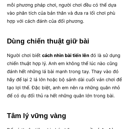
mỗi phương pháp chơi, người chơi đều có thể dựa
vào phân tích của bản thân và đưa ra lối chơi phù
hợp với cách đánh của đối phương.
Dùng chiến thuật giữ bài
Người chơi biết
cách nhìn bài tiến lên
đó là sử dụng
chiến thuật hợp lý. Anh em không thể lúc nào cũng
đánh hết những lá bài mạnh trong tay. Thay vào đó
hãy để lại 2 lá lớn hoặc bộ sảnh dài cuối ván chơi để
tạo lợi thế. Đặc biệt, anh em nên ra những quân nhỏ
để có dụ đối thủ ra hết những quân lớn trong bài.
Tâm lý vững vàng