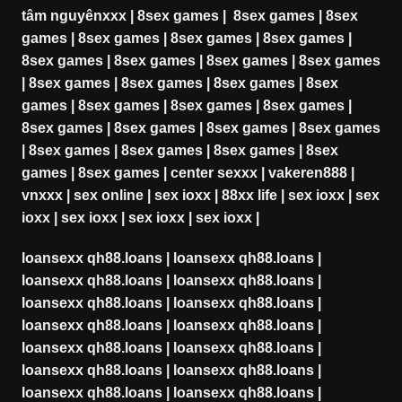
tâm nguyênxxx
|
8sex games
|
8sex games
|
8sex
games
|
8sex games
|
8sex games
|
8sex games
|
8sex games
|
8sex games
|
8sex games
|
8sex games
|
8sex games
|
8sex games
|
8sex games
|
8sex
games
|
8sex games
|
8sex games
|
8sex games
|
8sex games
|
8sex games
|
8sex games
|
8sex games
|
8sex games
|
8sex games
|
8sex games
|
8sex
games
|
8sex games
|
center sexxx
|
vakeren888
|
vnxxx
|
sex online
|
sex ioxx
|
88xx life
|
sex ioxx
|
sex
ioxx
|
sex ioxx
|
sex ioxx
|
sex ioxx
|
loansexx qh88.loans
|
loansexx qh88.loans
|
loansexx qh88.loans
|
loansexx qh88.loans
|
loansexx qh88.loans
|
loansexx qh88.loans
|
loansexx qh88.loans
|
loansexx qh88.loans
|
loansexx qh88.loans
|
loansexx qh88.loans
|
loansexx qh88.loans
|
loansexx qh88.loans
|
loansexx qh88.loans
|
loansexx qh88.loans
|