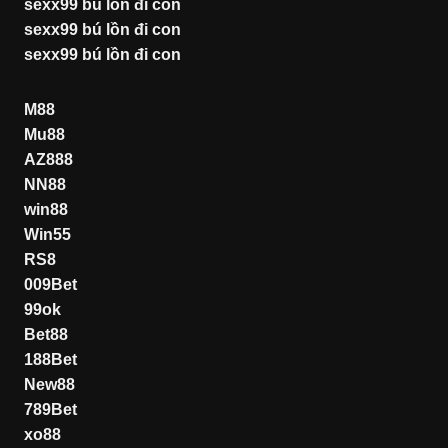
sexx99 bú lồn đi con
sexx99 bú lồn đi con
sexx99 bú lồn đi con
M88
Mu88
AZ888
NN88
win88
Win55
RS8
009Bet
99ok
Bet88
188Bet
New88
789Bet
xo88