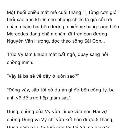
Một buổi chiều mát mẻ cuối tháng 11, từng cơn gió
thổi xào xạc khiến cho những chiếc lá già cỗi rơi
chầm chậm hai bên đường, chiếc xe hạng sang hiệu
Mercedes đang chầm chậm đi trên con đường
Nguyễn Văn Hưởng, dọc theo sông Sài Gòn…
Trúc Vy làm khuôn mặt bất ngờ, quay sang hỏi
chồng mình:
“Vậy là ba sẽ về đây ở luôn sao?”
“Đúng vậy, sắp tới có dự án gì đó bên công ty, ba
anh về để trực tiếp giám sát.”
Dũng, chồng của Vy vừa lái xe vừa nói. Hai vợ
chồng Dũng và Vy chỉ vừa kết hôn được 5 tháng,
Dũng năm nay 25 tuổi còn Vy thì 22, cả hai gặp