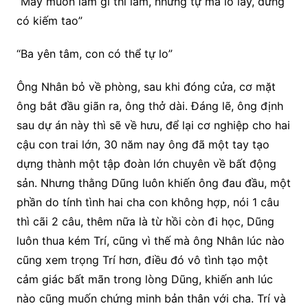
“Mày muốn làm gì thì làm, nhưng tự mà lo lấy, đừng
có kiếm tao”
“Ba yên tâm, con có thể tự lo”
Ông Nhân bỏ về phòng, sau khi đóng cửa, cơ mặt
ông bắt đầu giãn ra, ông thở dài. Đáng lẽ, ông định
sau dự án này thì sẽ về hưu, để lại cơ nghiệp cho hai
cậu con trai lớn, 30 năm nay ông đã một tay tạo
dựng thành một tập đoàn lớn chuyên về bất động
sản. Nhưng thằng Dũng luôn khiến ông đau đầu, một
phần do tính tình hai cha con không hợp, nói 1 câu
thì cãi 2 câu, thêm nữa là từ hồi còn đi học, Dũng
luôn thua kém Trí, cũng vì thế mà ông Nhân lúc nào
cũng xem trọng Trí hơn, điều đó vô tình tạo một
cảm giác bất mãn trong lòng Dũng, khiến anh lúc
nào cũng muốn chứng minh bản thân với cha. Trí và