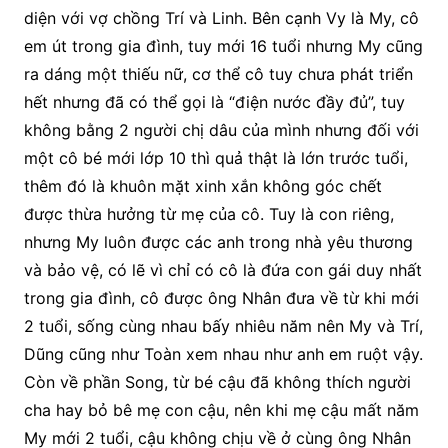
diện với vợ chồng Trí và Linh. Bên cạnh Vy là My, cô
em út trong gia đình, tuy mới 16 tuổi nhưng My cũng
ra dáng một thiếu nữ, cơ thể cô tuy chưa phát triển
hết nhưng đã có thể gọi là “điện nước đầy đủ”, tuy
không bằng 2 người chị dâu của mình nhưng đối với
một cô bé mới lớp 10 thì quả thật là lớn trước tuổi,
thêm đó là khuôn mặt xinh xắn không góc chết
được thừa hưởng từ mẹ của cô. Tuy là con riêng,
nhưng My luôn được các anh trong nhà yêu thương
và bảo vệ, có lẽ vì chỉ có cô là đứa con gái duy nhất
trong gia đình, cô được ông Nhân đưa về từ khi mới
2 tuổi, sống cùng nhau bấy nhiêu năm nên My và Trí,
Dũng cũng như Toàn xem nhau như anh em ruột vậy.
Còn về phần Song, từ bé cậu đã không thích người
cha hay bỏ bê mẹ con cậu, nên khi mẹ cậu mất năm
My mới 2 tuổi, cậu không chịu về ở cùng ông Nhân