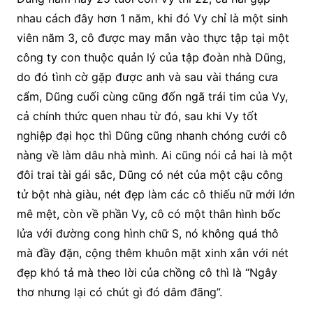
nhau cách đây hơn 1 năm, khi đó Vy chỉ là một sinh
viên năm 3, cô được may mắn vào thực tập tại một
công ty con thuộc quản lý của tập đoàn nhà Dũng,
do đó tình cờ gặp được anh và sau vài tháng cưa
cẩm, Dũng cuối cùng cũng đốn ngã trái tim của Vy,
cả chính thức quen nhau từ đó, sau khi Vy tốt
nghiệp đại học thì Dũng cũng nhanh chóng cưới cô
nàng về làm dâu nhà mình. Ai cũng nói cả hai là một
đôi trai tài gái sắc, Dũng có nét của một cậu công
tử bột nhà giàu, nét đẹp làm các cô thiếu nữ mới lớn
mê mệt, còn về phần Vy, cô có một thân hình bốc
lửa với đường cong hình chữ S, nó không quá thô
mà đầy đặn, cộng thêm khuôn mặt xinh xắn với nét
đẹp khó tả mà theo lời của chồng cô thì là “Ngây
thơ nhưng lại có chút gì đó dâm đãng”.