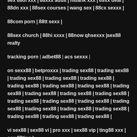
sex 88oi xxx
|
88xxx adult
|
mbank xxx
|
89xx deal
|
88dn xxx
|
88sex courses
|
wang sex
|
88cx sexxx
|
88com porn
|
88tt sexx
|
88sex church
|
88hi xxxx
|
88now qhsexxx
|
sex88
realty
tracking porn
|
adbet88
|
acs sexxx
|
on sexx88
|
betproxxx
|
trading sex88
|
trading sex88
|
trading sex88
|
trading sex88
|
trading sex88
|
trading sex88
|
trading sex88
|
trading sex88
|
trading
sex88
|
trading sex88
|
trading sex88
|
trading sex88
|
trading sex88
|
trading sex88
|
trading sex88
|
trading
sex88
|
trading sex88
|
trading sex88
|
trading sex88
|
trading sex88
|
trading sex88
|
trading sex88
|
vi sex88
|
sex88 vi
|
pro xxx
|
sex88 vip
|
ting88 xxx
|