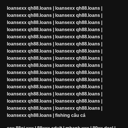
loansexx qh88.loans
|
loansexx qh88.loans
|
loansexx qh88.loans
|
loansexx qh88.loans
|
loansexx qh88.loans
|
loansexx qh88.loans
|
loansexx qh88.loans
|
loansexx qh88.loans
|
loansexx qh88.loans
|
loansexx qh88.loans
|
loansexx qh88.loans
|
loansexx qh88.loans
|
loansexx qh88.loans
|
loansexx qh88.loans
|
loansexx qh88.loans
|
loansexx qh88.loans
|
loansexx qh88.loans
|
loansexx qh88.loans
|
loansexx qh88.loans
|
loansexx qh88.loans
|
loansexx qh88.loans
|
loansexx qh88.loans
|
loansexx qh88.loans
|
loansexx qh88.loans
|
loansexx qh88.loans
|
loansexx qh88.loans
|
loansexx qh88.loans
|
loansexx qh88.loans
|
loansexx qh88.loans
|
loansexx qh88.loans
|
loansexx qh88.loans
|
fishing câu cá