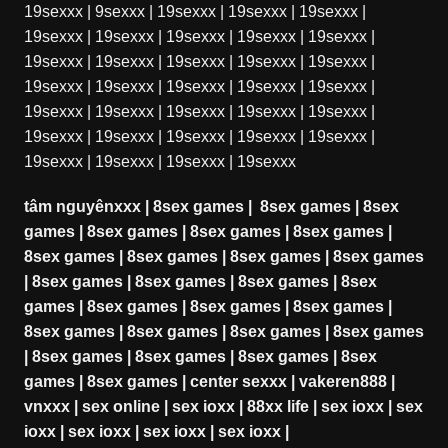
19sexxx
|
9sexxx
|
19sexxx
|
19sexxx
|
19sexxx
|
19sexxx
|
19sexxx
|
19sexxx
|
19sexxx
|
19sexxx
|
19sexxx
|
19sexxx
|
19sexxx
|
19sexxx
|
19sexxx
|
19sexxx
|
19sexxx
|
19sexxx
|
19sexxx
|
19sexxx
|
19sexxx
|
19sexxx
|
19sexxx
|
19sexxx
|
19sexxx
|
19sexxx
|
19sexxx
|
19sexxx
|
19sexxx
|
19sexxx
|
19sexxx
|
19sexxx
|
19sexxx
|
19sexxx
tâm nguyênxxx
|
8sex games
|
8sex games
|
8sex
games
|
8sex games
|
8sex games
|
8sex games
|
8sex games
|
8sex games
|
8sex games
|
8sex games
|
8sex games
|
8sex games
|
8sex games
|
8sex
games
|
8sex games
|
8sex games
|
8sex games
|
8sex games
|
8sex games
|
8sex games
|
8sex games
|
8sex games
|
8sex games
|
8sex games
|
8sex
games
|
8sex games
|
center sexxx
|
vakeren888
|
vnxxx
|
sex online
|
sex ioxx
|
88xx life
|
sex ioxx
|
sex
ioxx
|
sex ioxx
|
sex ioxx
|
sex ioxx
|