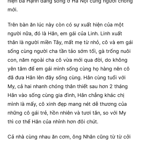
hiện bà Hạnh đang sống ở Hà Nội cùng người chồng
mới.
Trên bàn ăn lúc này còn có sự xuất hiện của một
người nữa, đó là Hân, em gái của Linh. Linh xuất
thân là người miền Tây, mất mẹ từ nhỏ, cô và em gái
sống cùng người cha tần tảo sớm tối, gà trống nuôi
con, năm ngoài cha cô vừa mới qua đời, do không
yên tâm để em gái mình sống cùng họ hàng nên cô
đã đưa Hân lên đây sống cùng. Hân cùng tuổi với
My, cả hai nhanh chóng thân thiết sau hơn 2 tháng
Hân vào sống cùng gia đình, Hân chẳng khác chị
mình là mấy, cô xinh đẹp mang nét dễ thương của
những cô gái trẻ, hồn nhiên và tươi tắn, so với My
thì cơ thể Hân của nhỉnh hơn đôi chút.
Cả nhà cùng nhau ăn cơm, ông Nhân cũng từ từ cởi