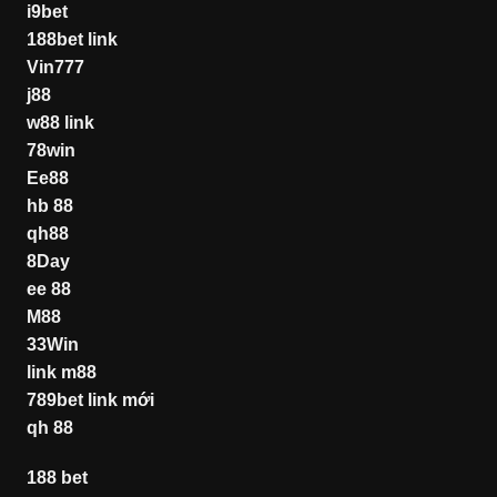
i9bet
188bet link
Vin777
j88
w88 link
78win
Ee88
hb 88
qh88
8Day
ee 88
M88
33Win
link m88
789bet link mới
qh 88
188 bet