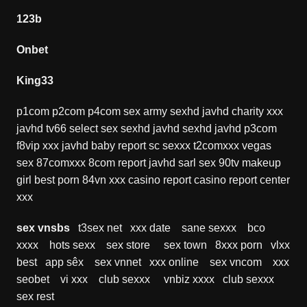
123b
Onbet
King33
p1com
p2com
p4com
sex army
sexhd
javhd
charity xxx
javhd
tv66
select sex
sexhd
javhd
sexhd
javhd
p3com
f8vip xxx
javhd
baby report
sc sexxx
t2comxxx
vegas
sex
87comxxx
8com report
javhd
sarl sex
90tv
makeup
girl
best porn
84vn xxx
casino report
casino report
center
xxx
sex vnsbs
t3sex net
xxx date
sane sexxx
bco
xxxx
hots sexx
sex store
sex town
8xxx porn
vlxx
best
app sêx
sex vnnet
xxx online
sex vncom
xxx
seobet
vi xxx
club sexxx
vnbiz xxxx
club sexxx
sex rest