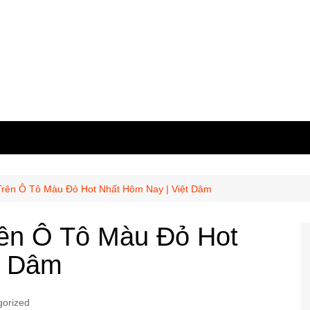
Trên Ô Tô Màu Đỏ Hot Nhất Hôm Nay | Việt Dâm
rên Ô Tô Màu Đỏ Hot
t Dâm
gorized