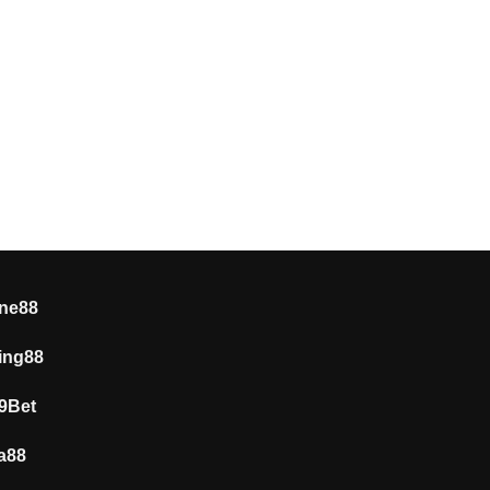
ne88
ing88
9Bet
a88