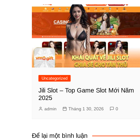
Uncategorized
Jili Slot – Top Game Slot Mới Năm
2025
admin
Tháng 1 30, 2026
0
Để lại một bình luận