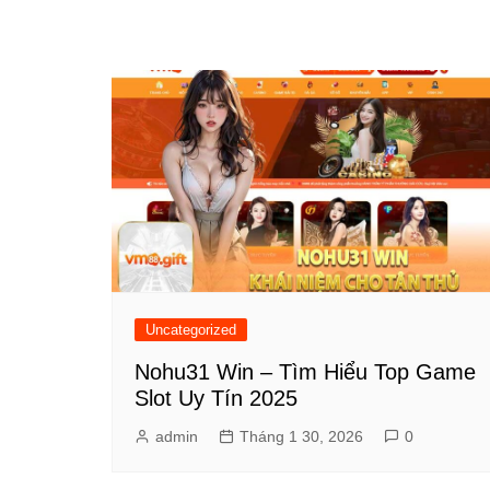
Uncategorized
Nohu31 Win – Tìm Hiểu Top Game
Slot Uy Tín 2025
admin
Tháng 1 30, 2026
0