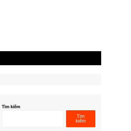
Tìm kiếm
Tìm
kiếm