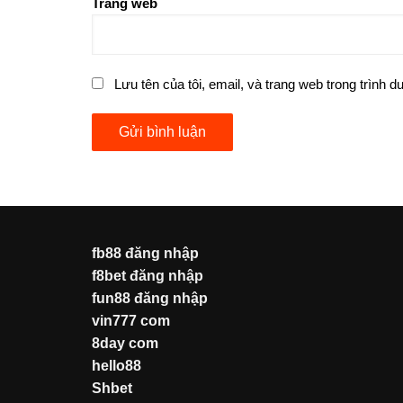
Trang web
Lưu tên của tôi, email, và trang web trong trình du
fb88 đăng nhập
f8bet đăng nhập
fun88 đăng nhập
vin777 com
8day com
hello88
Shbet