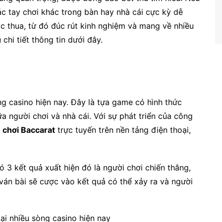
c tay chơi khác trong bàn hay nhà cái cực kỳ dễ
c thua, từ đó đúc rút kinh nghiệm và mang về nhiều
 chi tiết thông tin dưới đây.
òng casino hiện nay. Đây là tựa game có hình thức
a người chơi và nhà cái. Với sự phát triển của công
 chơi Baccarat
trực tuyến trên nền tảng điện thoại,
 3 kết quả xuất hiện đó là người chơi chiến thắng,
ván bài sẽ cược vào kết quả có thể xảy ra và người