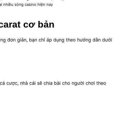
tại nhiều sòng casino hiện nay
carat cơ bản
ng đơn giản, bạn chỉ áp dụng theo hướng dẫn dưới
 cá cược, nhà cái sẽ chia bài cho người chơi theo