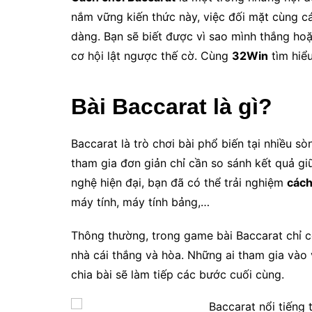
nắm vững kiến thức này, việc đối mặt cùng cá
dàng. Bạn sẽ biết được vì sao mình thắng hoặ
cơ hội lật ngược thế cờ. Cùng
32Win
tìm hiểu
Bài Baccarat là gì?
Baccarat là trò chơi bài phổ biến tại nhiều s
tham gia đơn giản chỉ cần so sánh kết quả giữ
nghệ hiện đại, bạn đã có thể trải nghiệm
cách
máy tính, máy tính bảng,…
Thông thường, trong game bài Baccarat chỉ có
nhà cái thắng và hòa. Những ai tham gia vào 
chia bài sẽ làm tiếp các bước cuối cùng.