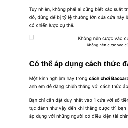
Tuy nhiên, không phải ai cũng biết xác suất 
đó, đừng để bị tỷ lệ thưởng lớn của cửa này
có chiến lược cụ thể.
Không nên cược vào cử
Có thể áp dụng cách thức đặ
Một kinh nghiệm hay trong
cách chơi Baccar
anh em dễ dàng chiến thắng với cách thức á
Bạn chỉ cần đặt duy nhất vào 1 cửa với số tiề
tục đánh như vậy đến khi thắng cược thì bạn s
áp dụng với những người có điều kiện tài chí