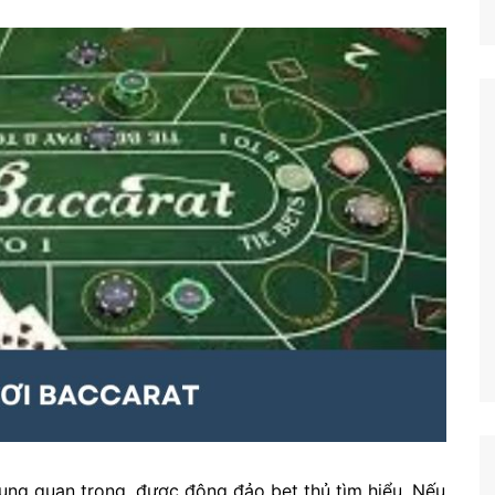
ung quan trọng, được đông đảo bet thủ tìm hiểu. Nếu