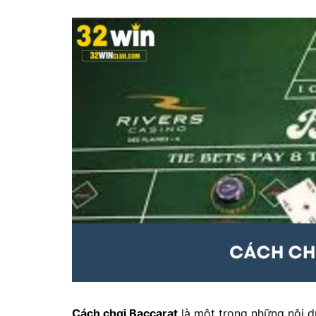
Cách chơi Baccarat
là một trong những nội d