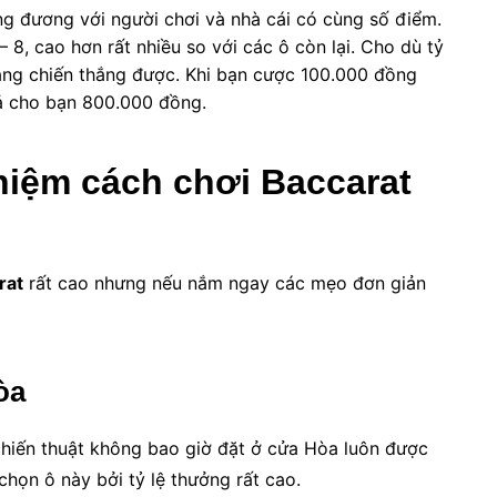
ơng đương với người chơi và nhà cái có cùng số điểm.
 – 8, cao hơn rất nhiều so với các ô còn lại. Cho dù tỷ
ng chiến thắng được. Khi bạn cược 100.000 đồng
rả cho bạn 800.000 đồng.
hiệm cách chơi Baccarat
rat
rất cao nhưng nếu nắm ngay các mẹo đơn giản
òa
chiến thuật không bao giờ đặt ở cửa Hòa luôn được
chọn ô này bởi tỷ lệ thưởng rất cao.