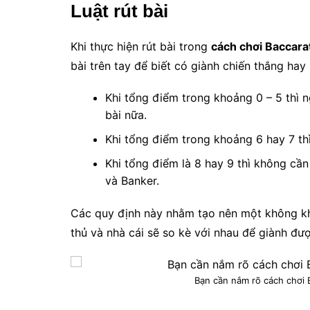
Luật rút bài
Khi thực hiện rút bài trong
cách chơi Baccara
bài trên tay để biết có giành chiến thắng ha
Khi tổng điểm trong khoảng 0 – 5 thì n
bài nữa.
Khi tổng điểm trong khoảng 6 hay 7 thì
Khi tổng điểm là 8 hay 9 thì không cần
và Banker.
Các quy định này nhằm tạo nên một không khí
thủ và nhà cái sẽ so kè với nhau để giành đư
Bạn cần nắm rõ cách chơi 