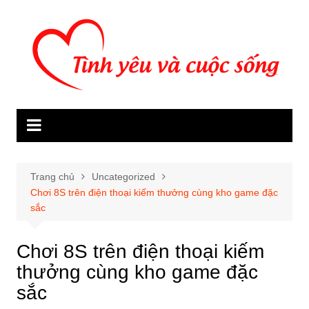
Chuyển
đến
phần
nội
dung
Trang chủ
Uncategorized
Chơi 8S trên điện thoại kiếm thưởng cùng kho game đặc
sắc
Chơi 8S trên điện thoại kiếm
thưởng cùng kho game đặc
sắc