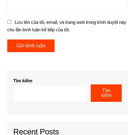
Lưu tên của tôi, email, và trang web trong trình duyệt này
cho lần bình luận kế tiếp của tôi.
Tìm kiếm
Tìm
kiếm
Recent Posts