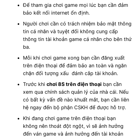
Để tham gia chơi game mọi lúc bạn cần đảm
bảo kết nối internet ổn định.
Người chơi cần có trách nhiệm bảo mật thông
tin cá nhân và tuyệt đối không cung cấp
thông tin tài khoản game cá nhân cho bên thứ
ba.
Mỗi khi chơi game xong bạn cần đăng xuất
trên điện thoại để đảm bảo an toàn và ngăn
chặn đối tượng xấu đánh cắp tài khoản.
Trước khi
chơi 8S trên điện thoại
bạn cần
xem qua chính sách quản lý của nhà cái. Nếu
có bất kỳ vấn đề nào khuất mắt, bạn cần liên
hệ ngay đến bộ phận CSKH để được hỗ trợ.
Khi đang chơi game trên điện thoại bạn
không nên thoát đột ngột, vì sẽ ảnh hưởng
đến ván game và ảnh hưởng đến tài khoản