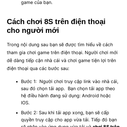
game của bạn.
Cách chơi 8S trên điện thoại
cho người mới
Trong nội dung sau bạn sẽ được tìm hiểu về cách
tham gia chơi game trên điện thoại. Người chơi mới
dễ dàng tiếp cận nhà cái và chơi game tiện lợi trên
điện thoại qua các bước sau:
Bước 1: Người chơi truy cập link vào nhà cái,
sau đó chọn tải app. Bạn chọn tải app theo
hệ điều hành đang sử dụng: Android hoặc
IOS.
Bước 2: Sau khi tải app xong, bạn sẽ cấp
quyền truy cập cho app vừa tải. Tiếp đó bạn
sẽ nhận vào ứng dụng vừa tải và
chơi 8S trên