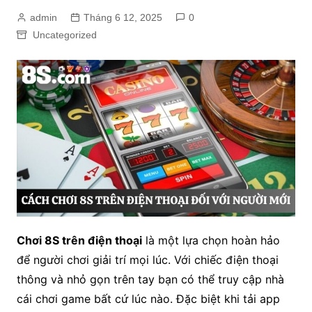
admin
Tháng 6 12, 2025
0
Uncategorized
Chơi 8S trên điện thoại
là một lựa chọn hoàn hảo
để người chơi giải trí mọi lúc. Với chiếc điện thoại
thông và nhỏ gọn trên tay bạn có thể truy cập nhà
cái chơi game bất cứ lúc nào. Đặc biệt khi tải app