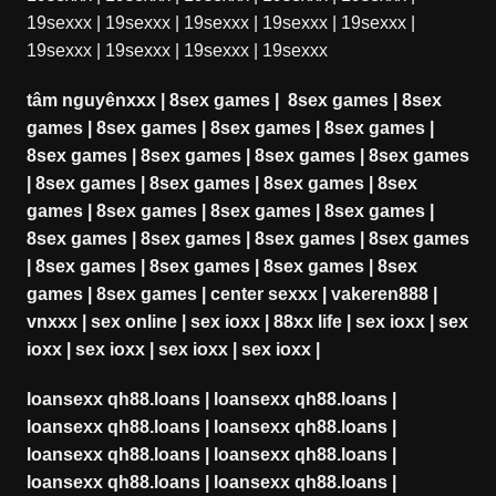
19sexxx
|
19sexxx
|
19sexxx
|
19sexxx
|
19sexxx
|
19sexxx
|
19sexxx
|
19sexxx
|
19sexxx
tâm nguyênxxx
|
8sex games
|
8sex games
|
8sex
games
|
8sex games
|
8sex games
|
8sex games
|
8sex games
|
8sex games
|
8sex games
|
8sex games
|
8sex games
|
8sex games
|
8sex games
|
8sex
games
|
8sex games
|
8sex games
|
8sex games
|
8sex games
|
8sex games
|
8sex games
|
8sex games
|
8sex games
|
8sex games
|
8sex games
|
8sex
games
|
8sex games
|
center sexxx
|
vakeren888
|
vnxxx
|
sex online
|
sex ioxx
|
88xx life
|
sex ioxx
|
sex
ioxx
|
sex ioxx
|
sex ioxx
|
sex ioxx
|
loansexx qh88.loans
|
loansexx qh88.loans
|
loansexx qh88.loans
|
loansexx qh88.loans
|
loansexx qh88.loans
|
loansexx qh88.loans
|
loansexx qh88.loans
|
loansexx qh88.loans
|