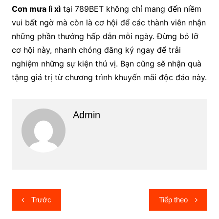
Cơn mưa lì xì
tại 789BET không chỉ mang đến niềm
vui bất ngờ mà còn là cơ hội để các thành viên nhận
những phần thưởng hấp dẫn mỗi ngày. Đừng bỏ lỡ
cơ hội này, nhanh chóng đăng ký ngay để trải
nghiệm những sự kiện thú vị. Bạn cũng sẽ nhận quà
tặng giá trị từ chương trình khuyến mãi độc đáo này.
Admin
Điều
Trước
Tiếp theo
hướng