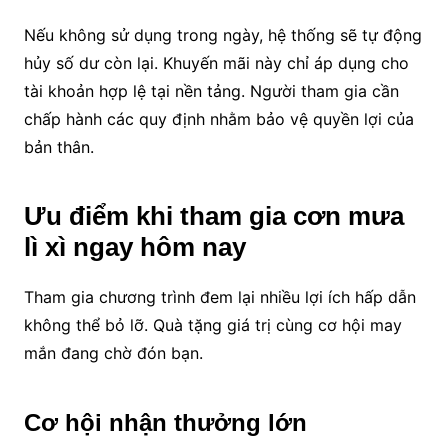
Nếu không sử dụng trong ngày, hệ thống sẽ tự động
hủy số dư còn lại. Khuyến mãi này chỉ áp dụng cho
tài khoản hợp lệ tại nền tảng. Người tham gia cần
chấp hành các quy định nhằm bảo vệ quyền lợi của
bản thân.
Ưu điểm khi tham gia cơn mưa
lì xì ngay hôm nay
Tham gia chương trình đem lại nhiều lợi ích hấp dẫn
không thể bỏ lỡ. Quà tặng giá trị cùng cơ hội may
mắn đang chờ đón bạn.
Cơ hội nhận thưởng lớn