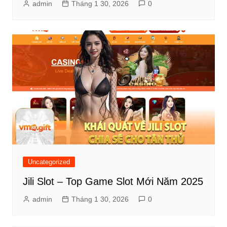
admin
Tháng 1 30, 2026
0
Uncategorized
Jili Slot – Top Game Slot Mới Năm 2025
admin
Tháng 1 30, 2026
0