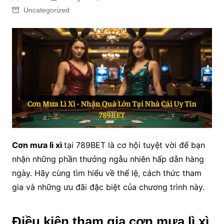
Uncategorized
Cơn mưa lì xì
tại 789BET là cơ hội tuyệt vời để bạn
nhận những phần thưởng ngẫu nhiên hấp dẫn hàng
ngày. Hãy cùng tìm hiểu về thể lệ, cách thức tham
gia và những ưu đãi đặc biệt của chương trình này.
Điều kiện tham gia cơn mưa lì xì