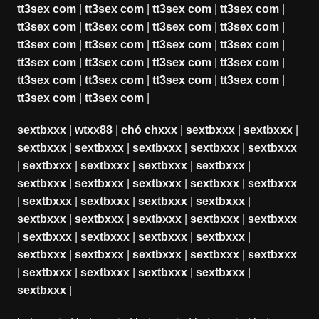
tt3sex com
|
tt3sex com
|
tt3sex com
|
tt3sex com
|
tt3sex com
|
tt3sex com
|
tt3sex com
|
tt3sex com
|
tt3sex com
|
tt3sex com
|
tt3sex com
|
tt3sex com
|
tt3sex com
|
tt3sex com
|
tt3sex com
|
tt3sex com
|
tt3sex com
|
tt3sex com
|
tt3sex com
|
tt3sex com
|
tt3sex com
|
tt3sex com
|
sextbxxx
|
wtxx88
|
chó chxxx
|
sextbxxx
|
sextbxxx
|
sextbxxx
|
sextbxxx
|
sextbxxx
|
sextbxxx
|
sextbxxx
|
sextbxxx
|
sextbxxx
|
sextbxxx
|
sextbxxx
|
sextbxxx
|
sextbxxx
|
sextbxxx
|
sextbxxx
|
sextbxxx
|
sextbxxx
|
sextbxxx
|
sextbxxx
|
sextbxxx
|
sextbxxx
|
sextbxxx
|
sextbxxx
|
sextbxxx
|
sextbxxx
|
sextbxxx
|
sextbxxx
|
sextbxxx
|
sextbxxx
|
sextbxxx
|
sextbxxx
|
sextbxxx
|
sextbxxx
|
sextbxxx
|
sextbxxx
|
sextbxxx
|
sextbxxx
|
sextbxxx
|
sextbxxx
|