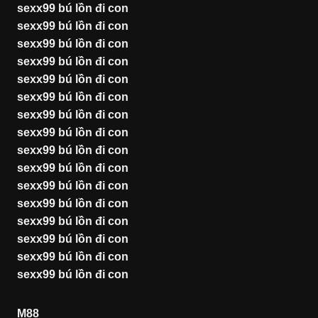
sexx99 bú lồn đi con
sexx99 bú lồn đi con
sexx99 bú lồn đi con
sexx99 bú lồn đi con
sexx99 bú lồn đi con
sexx99 bú lồn đi con
sexx99 bú lồn đi con
sexx99 bú lồn đi con
sexx99 bú lồn đi con
sexx99 bú lồn đi con
sexx99 bú lồn đi con
sexx99 bú lồn đi con
sexx99 bú lồn đi con
sexx99 bú lồn đi con
sexx99 bú lồn đi con
sexx99 bú lồn đi con
M88