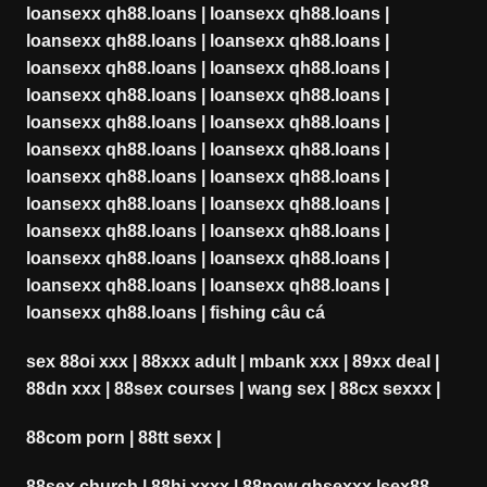
loansexx qh88.loans
|
loansexx qh88.loans
|
loansexx qh88.loans
|
loansexx qh88.loans
|
loansexx qh88.loans
|
loansexx qh88.loans
|
loansexx qh88.loans
|
loansexx qh88.loans
|
loansexx qh88.loans
|
loansexx qh88.loans
|
loansexx qh88.loans
|
loansexx qh88.loans
|
loansexx qh88.loans
|
loansexx qh88.loans
|
loansexx qh88.loans
|
loansexx qh88.loans
|
loansexx qh88.loans
|
loansexx qh88.loans
|
loansexx qh88.loans
|
loansexx qh88.loans
|
loansexx qh88.loans
|
loansexx qh88.loans
|
loansexx qh88.loans
|
fishing câu cá
sex 88oi xxx
|
88xxx adult
|
mbank xxx
|
89xx deal
|
88dn xxx
|
88sex courses
|
wang sex
|
88cx sexxx
|
88com porn
|
88tt sexx
|
88sex church
|
88hi xxxx
|
88now qhsexxx
|
sex88