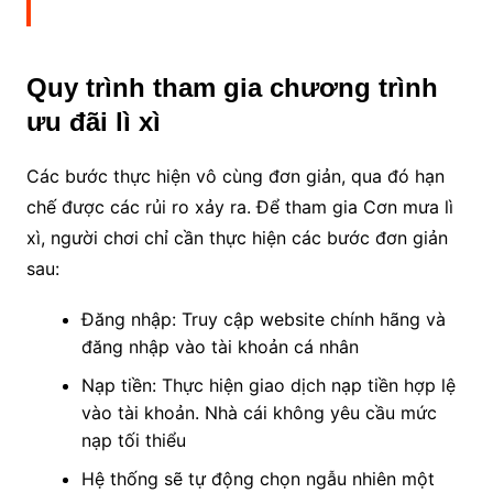
Quy trình tham gia chương trình
ưu đãi lì xì
Các bước thực hiện vô cùng đơn giản, qua đó hạn
chế được các rủi ro xảy ra. Để tham gia Cơn mưa lì
xì, người chơi chỉ cần thực hiện các bước đơn giản
sau:
Đăng nhập: Truy cập website chính hãng và
đăng nhập vào tài khoản cá nhân
Nạp tiền: Thực hiện giao dịch nạp tiền hợp lệ
vào tài khoản. Nhà cái không yêu cầu mức
nạp tối thiểu
Hệ thống sẽ tự động chọn ngẫu nhiên một