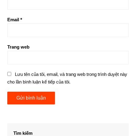
Email
*
Trang web
Lưu tên của tôi, email, và trang web trong trình duyệt này
cho lần bình luận kế tiếp của tôi.
Tìm kiếm