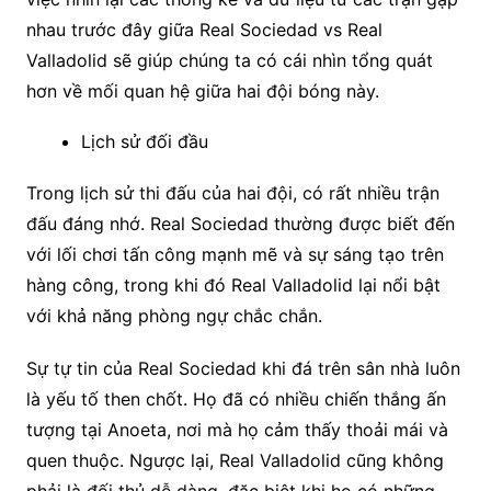
nhau trước đây giữa Real Sociedad vs Real
Valladolid sẽ giúp chúng ta có cái nhìn tổng quát
hơn về mối quan hệ giữa hai đội bóng này.
Lịch sử đối đầu
Trong lịch sử thi đấu của hai đội, có rất nhiều trận
đấu đáng nhớ. Real Sociedad thường được biết đến
với lối chơi tấn công mạnh mẽ và sự sáng tạo trên
hàng công, trong khi đó Real Valladolid lại nổi bật
với khả năng phòng ngự chắc chắn.
Sự tự tin của Real Sociedad khi đá trên sân nhà luôn
là yếu tố then chốt. Họ đã có nhiều chiến thắng ấn
tượng tại Anoeta, nơi mà họ cảm thấy thoải mái và
quen thuộc. Ngược lại, Real Valladolid cũng không
phải là đối thủ dễ dàng, đặc biệt khi họ có những