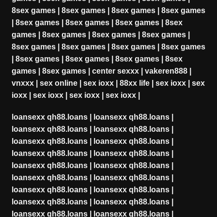
8sex games
|
8sex games
|
8sex games
|
8sex games
|
8sex games
|
8sex games
|
8sex games
|
8sex
games
|
8sex games
|
8sex games
|
8sex games
|
8sex games
|
8sex games
|
8sex games
|
8sex games
|
8sex games
|
8sex games
|
8sex games
|
8sex
games
|
8sex games
|
center sexxx
|
vakeren888
|
vnxxx
|
sex online
|
sex ioxx
|
88xx life
|
sex ioxx
|
sex
ioxx
|
sex ioxx
|
sex ioxx
|
sex ioxx
|
loansexx qh88.loans
|
loansexx qh88.loans
|
loansexx qh88.loans
|
loansexx qh88.loans
|
loansexx qh88.loans
|
loansexx qh88.loans
|
loansexx qh88.loans
|
loansexx qh88.loans
|
loansexx qh88.loans
|
loansexx qh88.loans
|
loansexx qh88.loans
|
loansexx qh88.loans
|
loansexx qh88.loans
|
loansexx qh88.loans
|
loansexx qh88.loans
|
loansexx qh88.loans
|
loansexx qh88.loans
|
loansexx qh88.loans
|