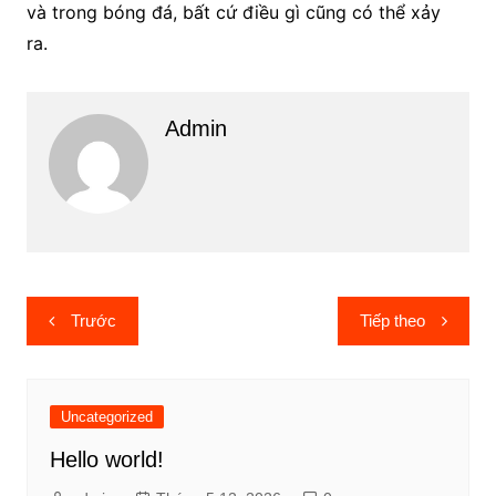
và trong bóng đá, bất cứ điều gì cũng có thể xảy
ra.
Admin
Điều
Trước
Tiếp theo
hướng
bài
viết
Uncategorized
Hello world!