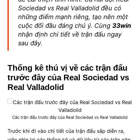
Sociedad vs Real Valladolid đều có
những điểm mạnh riêng, tạo nên một
cuộc đối đầu đáng chú ý. Cùng
33win
nhận định chi tiết về trận đấu ngay
sau đây.
Thống kê thú vị về các trận đấu
trước đây của Real Sociedad vs
Real Valladolid
Các trận đấu trước đây của Real Sociedad vs Real Valladolid
Trước khi đi vào chi tiết của trận đấu sắp diễn ra,
việc nhìn lại các thống kê và dữ liệu từ các trận gặp