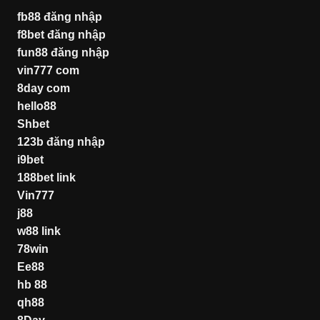
fb88 đăng nhập
f8bet đăng nhập
fun88 đăng nhập
vin777 com
8day com
hello88
Shbet
123b đăng nhập
i9bet
188bet link
Vin777
j88
w88 link
78win
Ee88
hb 88
qh88