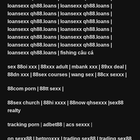
loansexx qh88.loans
|
loansexx qh88.loans
|
loansexx qh88.loans
|
loansexx qh88.loans
|
loansexx qh88.loans
|
loansexx qh88.loans
|
loansexx qh88.loans
|
loansexx qh88.loans
|
loansexx qh88.loans
|
loansexx qh88.loans
|
loansexx qh88.loans
|
loansexx qh88.loans
|
loansexx qh88.loans
|
fishing câu cá
sex 88oi xxx
|
88xxx adult
|
mbank xxx
|
89xx deal
|
88dn xxx
|
88sex courses
|
wang sex
|
88cx sexxx
|
88com porn
|
88tt sexx
|
88sex church
|
88hi xxxx
|
88now qhsexxx
|
sex88
realty
tracking porn
|
adbet88
|
acs sexxx
|
on sexx88
|
betproxxx
|
trading sex88
|
trading sex88