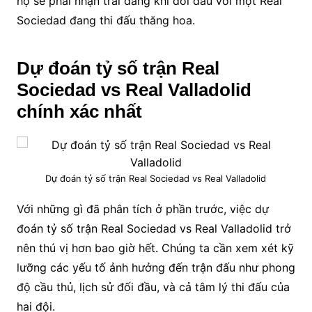
họ sẽ phải nhận trái đắng khi đối đầu với một Real
Sociedad đang thi đấu thăng hoa.
Dự đoán tỷ số trận Real
Sociedad vs Real Valladolid
chính xác nhất
Dự đoán tỷ số trận Real Sociedad vs Real Valladolid
Với những gì đã phân tích ở phần trước, việc dự
đoán tỷ số trận Real Sociedad vs Real Valladolid trở
nên thú vị hơn bao giờ hết. Chúng ta cần xem xét kỹ
lưỡng các yếu tố ảnh hưởng đến trận đấu như phong
độ cầu thủ, lịch sử đối đầu, và cả tâm lý thi đấu của
hai đội.