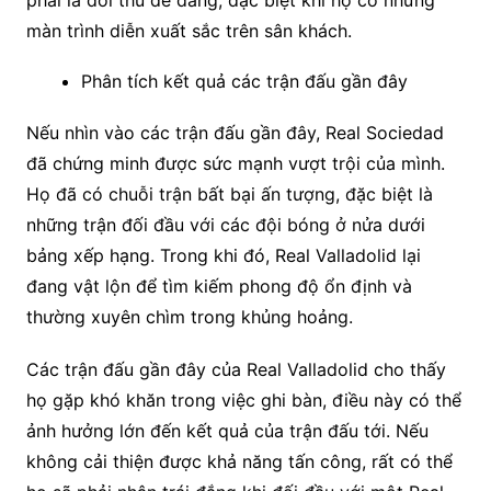
màn trình diễn xuất sắc trên sân khách.
Phân tích kết quả các trận đấu gần đây
Nếu nhìn vào các trận đấu gần đây, Real Sociedad
đã chứng minh được sức mạnh vượt trội của mình.
Họ đã có chuỗi trận bất bại ấn tượng, đặc biệt là
những trận đối đầu với các đội bóng ở nửa dưới
bảng xếp hạng. Trong khi đó, Real Valladolid lại
đang vật lộn để tìm kiếm phong độ ổn định và
thường xuyên chìm trong khủng hoảng.
Các trận đấu gần đây của Real Valladolid cho thấy
họ gặp khó khăn trong việc ghi bàn, điều này có thể
ảnh hưởng lớn đến kết quả của trận đấu tới. Nếu
không cải thiện được khả năng tấn công, rất có thể