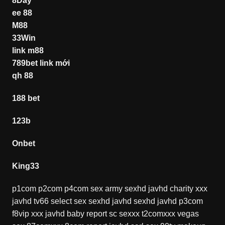
8Day
ee 88
M88
33Win
link m88
789bet link mới
qh 88
188 bet
123b
Onbet
King33
p1com
p2com
p4com
sex army
sexhd
javhd
charity xxx
javhd
tv66
select sex
sexhd
javhd
sexhd
javhd
p3com
f8vip xxx
javhd
baby report
sc sexxx
t2comxxx
vegas