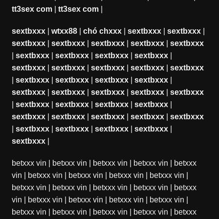
tt3sex com
|
tt3sex com
|
sextbxxx
|
wtxx88
|
chó chxxx
|
sextbxxx
|
sextbxxx
|
sextbxxx
|
sextbxxx
|
sextbxxx
|
sextbxxx
|
sextbxxx
|
sextbxxx
|
sextbxxx
|
sextbxxx
|
sextbxxx
|
sextbxxx
|
sextbxxx
|
sextbxxx
|
sextbxxx
|
sextbxxx
|
sextbxxx
|
sextbxxx
|
sextbxxx
|
sextbxxx
|
sextbxxx
|
sextbxxx
|
sextbxxx
|
sextbxxx
|
sextbxxx
|
sextbxxx
|
sextbxxx
|
sextbxxx
|
sextbxxx
|
sextbxxx
|
sextbxxx
|
sextbxxx
|
sextbxxx
|
sextbxxx
|
sextbxxx
|
sextbxxx
|
sextbxxx
|
sextbxxx
|
sextbxxx
|
betxxx vin
|
betxxx vin
|
betxxx vin
|
betxxx vin
|
betxxx
vin
|
betxxx vin
|
betxxx vin
|
betxxx vin
|
betxxx vin
|
betxxx vin
|
betxxx vin
|
betxxx vin
|
betxxx vin
|
betxxx
vin
|
betxxx vin
|
betxxx vin
|
betxxx vin
|
betxxx vin
|
betxxx vin
|
betxxx vin
|
betxxx vin
|
betxxx vin
|
betxxx