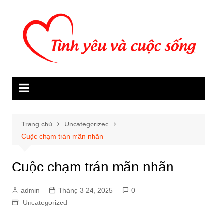
Chuyển
đến
phần
nội
dung
Trang chủ
Uncategorized
Cuộc chạm trán mãn nhãn
Cuộc chạm trán mãn nhãn
admin
Tháng 3 24, 2025
0
Uncategorized