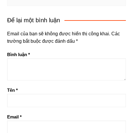
Để lại một bình luận
Email của bạn sẽ không được hiển thị công khai.
Các
trường bắt buộc được đánh dấu
*
Bình luận
*
Tên
*
Email
*