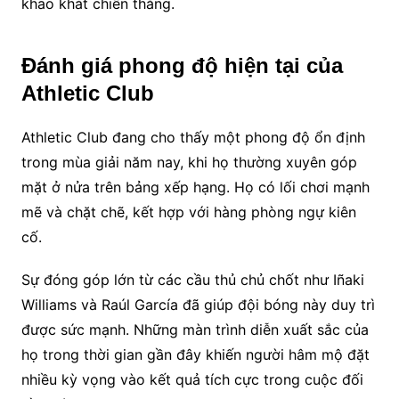
khao khát chiến thắng.
Đánh giá phong độ hiện tại của
Athletic Club
Athletic Club đang cho thấy một phong độ ổn định
trong mùa giải năm nay, khi họ thường xuyên góp
mặt ở nửa trên bảng xếp hạng. Họ có lối chơi mạnh
mẽ và chặt chẽ, kết hợp với hàng phòng ngự kiên
cố.
Sự đóng góp lớn từ các cầu thủ chủ chốt như Iñaki
Williams và Raúl García đã giúp đội bóng này duy trì
được sức mạnh. Những màn trình diễn xuất sắc của
họ trong thời gian gần đây khiến người hâm mộ đặt
nhiều kỳ vọng vào kết quả tích cực trong cuộc đối