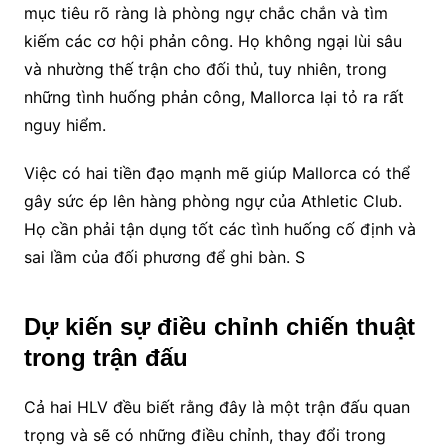
mục tiêu rõ ràng là phòng ngự chắc chắn và tìm
kiếm các cơ hội phản công. Họ không ngại lùi sâu
và nhường thế trận cho đối thủ, tuy nhiên, trong
những tình huống phản công, Mallorca lại tỏ ra rất
nguy hiểm.
Việc có hai tiền đạo mạnh mẽ giúp Mallorca có thể
gây sức ép lên hàng phòng ngự của Athletic Club.
Họ cần phải tận dụng tốt các tình huống cố định và
sai lầm của đối phương để ghi bàn. S
Dự kiến sự điều chỉnh chiến thuật
trong trận đấu
Cả hai HLV đều biết rằng đây là một trận đấu quan
trọng và sẽ có những điều chỉnh, thay đổi trong