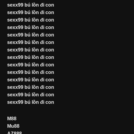
sexx99 bú lồn đi con
sexx99 bú lồn đi con
sexx99 bú lồn đi con
sexx99 bú lồn đi con
sexx99 bú lồn đi con
sexx99 bú lồn đi con
sexx99 bú lồn đi con
sexx99 bú lồn đi con
sexx99 bú lồn đi con
sexx99 bú lồn đi con
sexx99 bú lồn đi con
sexx99 bú lồn đi con
sexx99 bú lồn đi con
sexx99 bú lồn đi con
M88
Mu88
AZ888