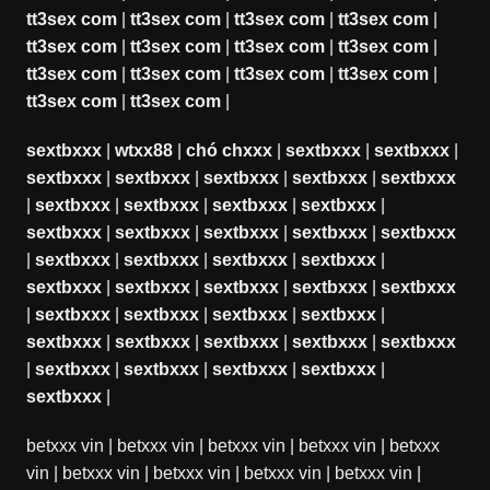
tt3sex com
|
tt3sex com
|
tt3sex com
|
tt3sex com
|
tt3sex com
|
tt3sex com
|
tt3sex com
|
tt3sex com
|
tt3sex com
|
tt3sex com
|
tt3sex com
|
tt3sex com
|
tt3sex com
|
tt3sex com
|
sextbxxx
|
wtxx88
|
chó chxxx
|
sextbxxx
|
sextbxxx
|
sextbxxx
|
sextbxxx
|
sextbxxx
|
sextbxxx
|
sextbxxx
|
sextbxxx
|
sextbxxx
|
sextbxxx
|
sextbxxx
|
sextbxxx
|
sextbxxx
|
sextbxxx
|
sextbxxx
|
sextbxxx
|
sextbxxx
|
sextbxxx
|
sextbxxx
|
sextbxxx
|
sextbxxx
|
sextbxxx
|
sextbxxx
|
sextbxxx
|
sextbxxx
|
sextbxxx
|
sextbxxx
|
sextbxxx
|
sextbxxx
|
sextbxxx
|
sextbxxx
|
sextbxxx
|
sextbxxx
|
sextbxxx
|
sextbxxx
|
sextbxxx
|
sextbxxx
|
sextbxxx
|
sextbxxx
|
betxxx vin
|
betxxx vin
|
betxxx vin
|
betxxx vin
|
betxxx
vin
|
betxxx vin
|
betxxx vin
|
betxxx vin
|
betxxx vin
|