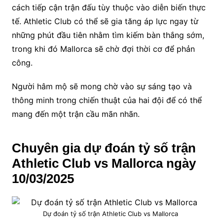
cách tiếp cận trận đấu tùy thuộc vào diễn biến thực
tế. Athletic Club có thể sẽ gia tăng áp lực ngay từ
những phút đầu tiên nhằm tìm kiếm bàn thắng sớm,
trong khi đó Mallorca sẽ chờ đợi thời cơ để phản
công.
Người hâm mộ sẽ mong chờ vào sự sáng tạo và
thông minh trong chiến thuật của hai đội để có thể
mang đến một trận cầu mãn nhãn.
Chuyên gia dự đoán tỷ số trận
Athletic Club vs Mallorca ngày
10/03/2025
Dự đoán tỷ số trận Athletic Club vs Mallorca