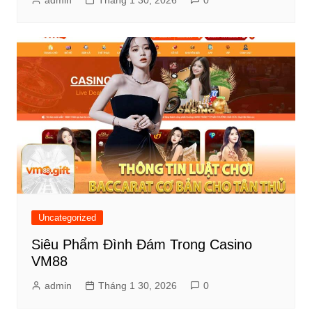
Uncategorized
Siêu Phẩm Đình Đám Trong Casino
VM88
admin
Tháng 1 30, 2026
0