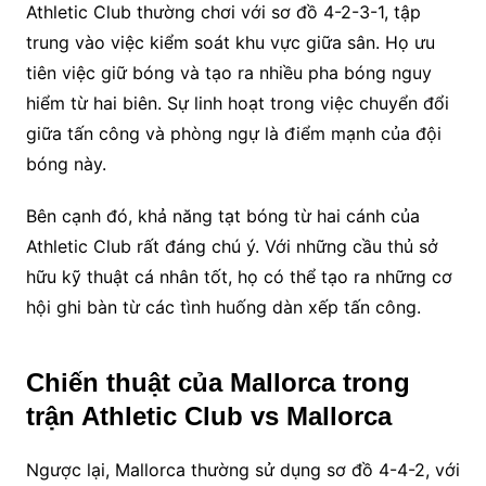
Athletic Club thường chơi với sơ đồ 4-2-3-1, tập
trung vào việc kiểm soát khu vực giữa sân. Họ ưu
tiên việc giữ bóng và tạo ra nhiều pha bóng nguy
hiểm từ hai biên. Sự linh hoạt trong việc chuyển đổi
giữa tấn công và phòng ngự là điểm mạnh của đội
bóng này.
Bên cạnh đó, khả năng tạt bóng từ hai cánh của
Athletic Club rất đáng chú ý. Với những cầu thủ sở
hữu kỹ thuật cá nhân tốt, họ có thể tạo ra những cơ
hội ghi bàn từ các tình huống dàn xếp tấn công.
Chiến thuật của Mallorca trong
trận Athletic Club vs Mallorca
Ngược lại, Mallorca thường sử dụng sơ đồ 4-4-2, với