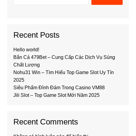
Recent Posts
Hello world!
Bắn Cá 479Bet – Cung Cấp Các Dịch Vụ Súng
Chất Lượng
Nohu31 Win – Tìm Hiểu Top Game Slot Uy Tín
2025
Siêu Phẩm Đình Đám Trong Casino VM88
Jili Slot – Top Game Slot Mới Năm 2025
Recent Comments