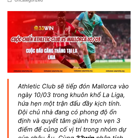
Athletic Club sẽ tiếp đón Mallorca vào
ngày 10/03 trong khuôn khổ La Liga,
hứa hẹn một trận đấu đầy kịch tính.
Đội chủ nhà đang có phong độ ổn
định và quyết tâm giành trọn vẹn 3
điểm để củng cố vị trí trong nhóm dự
cúp châu Âu. Cùng
33win
phân tích