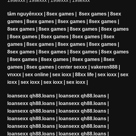
19sexxx
|
19sexxx
|
19sexxx
|
19sexxx
tâm nguyênxxx
|
8sex games
|
8sex games
|
8sex
games
|
8sex games
|
8sex games
|
8sex games
|
8sex games
|
8sex games
|
8sex games
|
8sex games
|
8sex games
|
8sex games
|
8sex games
|
8sex
games
|
8sex games
|
8sex games
|
8sex games
|
8sex games
|
8sex games
|
8sex games
|
8sex games
|
8sex games
|
8sex games
|
8sex games
|
8sex
games
|
8sex games
|
center sexxx
|
vakeren888
|
vnxxx
|
sex online
|
sex ioxx
|
88xx life
|
sex ioxx
|
sex
ioxx
|
sex ioxx
|
sex ioxx
|
sex ioxx
|
loansexx qh88.loans
|
loansexx qh88.loans
|
loansexx qh88.loans
|
loansexx qh88.loans
|
loansexx qh88.loans
|
loansexx qh88.loans
|
loansexx qh88.loans
|
loansexx qh88.loans
|
loansexx qh88.loans
|
loansexx qh88.loans
|
loansexx qh88.loans
|
loansexx qh88.loans
|