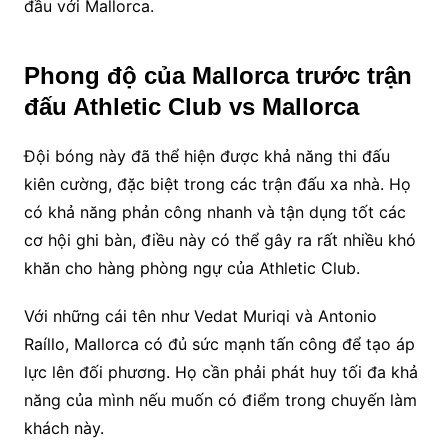
đầu với Mallorca.
Phong độ của Mallorca trước trận
đấu Athletic Club vs Mallorca
Đội bóng này đã thể hiện được khả năng thi đấu
kiên cường, đặc biệt trong các trận đấu xa nhà. Họ
có khả năng phản công nhanh và tận dụng tốt các
cơ hội ghi bàn, điều này có thể gây ra rất nhiều khó
khăn cho hàng phòng ngự của Athletic Club.
Với những cái tên như Vedat Muriqi và Antonio
Raíllo, Mallorca có đủ sức mạnh tấn công để tạo áp
lực lên đối phương. Họ cần phải phát huy tối đa khả
năng của mình nếu muốn có điểm trong chuyến làm
khách này.