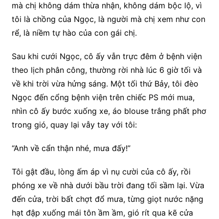
mà chị không dám thừa nhận, không dám bộc lộ, vì
tôi là chồng của Ngọc, là người mà chị xem như con
rể, là niềm tự hào của con gái chị.
Sau khi cưới Ngọc, cô ấy vẫn trực đêm ở bệnh viện
theo lịch phân công, thường rời nhà lúc 6 giờ tối và
về khi trời vừa hửng sáng. Một tối thứ Bảy, tôi đèo
Ngọc đến cổng bệnh viện trên chiếc PS mới mua,
nhìn cô ấy bước xuống xe, áo blouse trắng phất phơ
trong gió, quay lại vẫy tay với tôi:
“Anh về cẩn thận nhé, mưa đấy!”
Tôi gật đầu, lòng ấm áp vì nụ cười của cô ấy, rồi
phóng xe về nhà dưới bầu trời đang tối sầm lại. Vừa
đến cửa, trời bất chợt đổ mưa, từng giọt nước nặng
hạt đập xuống mái tôn ầm ầm, gió rít qua kẽ cửa