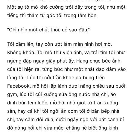
Một sự tò mò khó cưỡng trỗi dậy trong tôi, như một
tiếng thì thầm từ góc tối trong tâm hồn:
“Chỉ nhìn một chút thôi, có sao đâu.”
Tôi cầm lên, tay còn ướt làm màn hình hơi mờ.
Không khóa. Tôi mở thư viện ảnh, và trái tim tôi như
ngừng đập ngay giây phút ấy. Hàng chục bức ảnh
của tôi hiện ra, từng bức như một nhát dao đâm vào
lòng tôi: Lúc tôi cởi trần khoe cơ bụng trên
Facebook, mồ hôi lấp lánh dưới nắng chiều sau buổi
gym, lúc tôi cúi xuống sửa ống nước nhà chị, áo
dính bùn lem luốc, mồ hôi nhỏ giọt từ trán xuống
sàn, hay cả khi tôi ngồi ăn cơm tối ở bàn bếp nhà
chị, tay cầm đôi đũa, cười ngây ngô với bát canh bí
đỏ nóng hổi chị vừa múc, chẳng hề biết ống kính