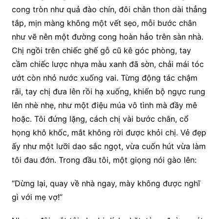
cong tròn như quả đào chín, đôi chân thon dài thẳng
tắp, mịn màng không một vết sẹo, mỗi bước chân
như vẽ nên một đường cong hoàn hảo trên sàn nhà.
Chị ngồi trên chiếc ghế gỗ cũ kê góc phòng, tay
cầm chiếc lược nhựa màu xanh đã sờn, chải mái tóc
ướt còn nhỏ nước xuống vai. Từng động tác chậm
rãi, tay chị đưa lên rồi hạ xuống, khiến bộ ngực rung
lên nhè nhẹ, như một điệu múa vô tình mà đầy mê
hoặc. Tôi đứng lặng, cách chị vài bước chân, cổ
họng khô khốc, mắt không rời được khỏi chị. Vẻ đẹp
ấy như một lưỡi dao sắc ngọt, vừa cuốn hút vừa làm
tôi đau đớn. Trong đầu tôi, một giọng nói gào lên:
“Dừng lại, quay về nhà ngay, mày không được nghĩ
gì với mẹ vợ!”