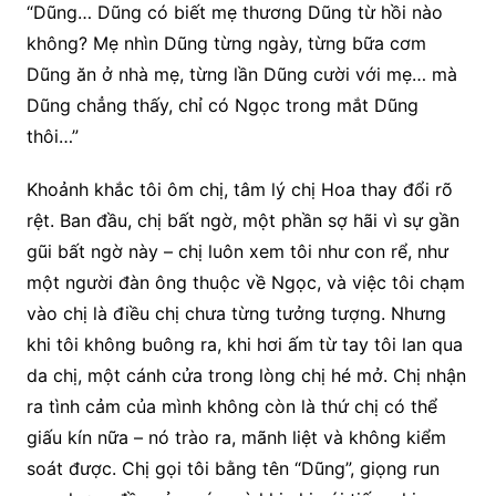
“Dũng… Dũng có biết mẹ thương Dũng từ hồi nào
không? Mẹ nhìn Dũng từng ngày, từng bữa cơm
Dũng ăn ở nhà mẹ, từng lần Dũng cười với mẹ… mà
Dũng chẳng thấy, chỉ có Ngọc trong mắt Dũng
thôi…”
Khoảnh khắc tôi ôm chị, tâm lý chị Hoa thay đổi rõ
rệt. Ban đầu, chị bất ngờ, một phần sợ hãi vì sự gần
gũi bất ngờ này – chị luôn xem tôi như con rể, như
một người đàn ông thuộc về Ngọc, và việc tôi chạm
vào chị là điều chị chưa từng tưởng tượng. Nhưng
khi tôi không buông ra, khi hơi ấm từ tay tôi lan qua
da chị, một cánh cửa trong lòng chị hé mở. Chị nhận
ra tình cảm của mình không còn là thứ chị có thể
giấu kín nữa – nó trào ra, mãnh liệt và không kiểm
soát được. Chị gọi tôi bằng tên “Dũng”, giọng run