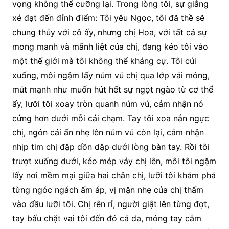
vọng không thể cưỡng lại. Trong lòng tôi, sự giằng
xé đạt đến đỉnh điểm: Tôi yêu Ngọc, tôi đã thề sẽ
chung thủy với cô ấy, nhưng chị Hoa, với tất cả sự
mong manh và mãnh liệt của chị, đang kéo tôi vào
một thế giới mà tôi không thể kháng cự. Tôi cúi
xuống, môi ngậm lấy núm vú chị qua lớp vải mỏng,
mút mạnh như muốn hút hết sự ngọt ngào từ cơ thể
ấy, lưỡi tôi xoay tròn quanh núm vú, cảm nhận nó
cứng hơn dưới mỗi cái chạm. Tay tôi xoa nắn ngực
chị, ngón cái ấn nhẹ lên núm vú còn lại, cảm nhận
nhịp tim chị đập dồn dập dưới lòng bàn tay. Rồi tôi
trượt xuống dưới, kéo mép váy chị lên, môi tôi ngậm
lấy nơi mềm mại giữa hai chân chị, lưỡi tôi khám phá
từng ngóc ngách ấm áp, vị mặn nhẹ của chị thấm
vào đầu lưỡi tôi. Chị rên rỉ, người giật lên từng đợt,
tay bấu chặt vai tôi đến đỏ cả da, móng tay cắm