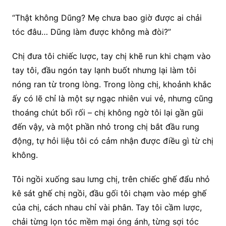
“Thật không Dũng? Mẹ chưa bao giờ được ai chải
tóc đâu… Dũng làm được không mà đòi?”
Chị đưa tôi chiếc lược, tay chị khẽ run khi chạm vào
tay tôi, đầu ngón tay lạnh buốt nhưng lại làm tôi
nóng ran từ trong lòng. Trong lòng chị, khoảnh khắc
ấy có lẽ chỉ là một sự ngạc nhiên vui vẻ, nhưng cũng
thoáng chút bối rối – chị không ngờ tôi lại gần gũi
đến vậy, và một phần nhỏ trong chị bắt đầu rung
động, tự hỏi liệu tôi có cảm nhận được điều gì từ chị
không.
Tôi ngồi xuống sau lưng chị, trên chiếc ghế đẩu nhỏ
kê sát ghế chị ngồi, đầu gối tôi chạm vào mép ghế
của chị, cách nhau chỉ vài phân. Tay tôi cầm lược,
chải từng lọn tóc mềm mại óng ánh, từng sợi tóc