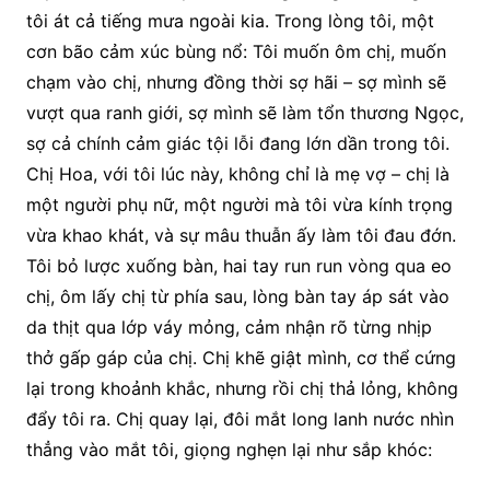
tôi át cả tiếng mưa ngoài kia. Trong lòng tôi, một
cơn bão cảm xúc bùng nổ: Tôi muốn ôm chị, muốn
chạm vào chị, nhưng đồng thời sợ hãi – sợ mình sẽ
vượt qua ranh giới, sợ mình sẽ làm tổn thương Ngọc,
sợ cả chính cảm giác tội lỗi đang lớn dần trong tôi.
Chị Hoa, với tôi lúc này, không chỉ là mẹ vợ – chị là
một người phụ nữ, một người mà tôi vừa kính trọng
vừa khao khát, và sự mâu thuẫn ấy làm tôi đau đớn.
Tôi bỏ lược xuống bàn, hai tay run run vòng qua eo
chị, ôm lấy chị từ phía sau, lòng bàn tay áp sát vào
da thịt qua lớp váy mỏng, cảm nhận rõ từng nhịp
thở gấp gáp của chị. Chị khẽ giật mình, cơ thể cứng
lại trong khoảnh khắc, nhưng rồi chị thả lỏng, không
đẩy tôi ra. Chị quay lại, đôi mắt long lanh nước nhìn
thẳng vào mắt tôi, giọng nghẹn lại như sắp khóc: