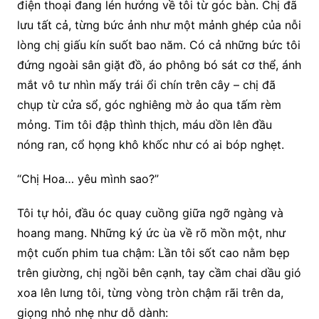
điện thoại đang lén hướng về tôi từ góc bàn. Chị đã
lưu tất cả, từng bức ảnh như một mảnh ghép của nỗi
lòng chị giấu kín suốt bao năm. Có cả những bức tôi
đứng ngoài sân giặt đồ, áo phông bó sát cơ thể, ánh
mắt vô tư nhìn mấy trái ổi chín trên cây – chị đã
chụp từ cửa sổ, góc nghiêng mờ ảo qua tấm rèm
mỏng. Tim tôi đập thình thịch, máu dồn lên đầu
nóng ran, cổ họng khô khốc như có ai bóp nghẹt.
“Chị Hoa… yêu mình sao?”
Tôi tự hỏi, đầu óc quay cuồng giữa ngỡ ngàng và
hoang mang. Những ký ức ùa về rõ mồn một, như
một cuốn phim tua chậm: Lần tôi sốt cao nằm bẹp
trên giường, chị ngồi bên cạnh, tay cầm chai dầu gió
xoa lên lưng tôi, từng vòng tròn chậm rãi trên da,
giọng nhỏ nhẹ như dỗ dành: