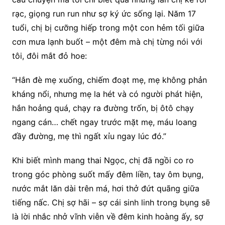
rạc, giọng run run như sợ ký ức sống lại. Năm 17
tuổi, chị bị cưỡng hiếp trong một con hẻm tối giữa
cơn mưa lạnh buốt – một đêm mà chị từng nói với
tôi, đôi mắt đỏ hoe:
“Hắn đè mẹ xuống, chiếm đoạt mẹ, mẹ không phản
kháng nổi, nhưng mẹ la hét và có người phát hiện,
hắn hoảng quá, chạy ra đường trốn, bị ôtô chạy
ngang cán… chết ngay trước mặt mẹ, máu loang
đầy đường, mẹ thì ngất xỉu ngay lúc đó.”
Khi biết mình mang thai Ngọc, chị đã ngồi co ro
trong góc phòng suốt mấy đêm liền, tay ôm bụng,
nước mắt lăn dài trên má, hơi thở đứt quãng giữa
tiếng nấc. Chị sợ hãi – sợ cái sinh linh trong bụng sẽ
là lời nhắc nhở vĩnh viễn về đêm kinh hoàng ấy, sợ