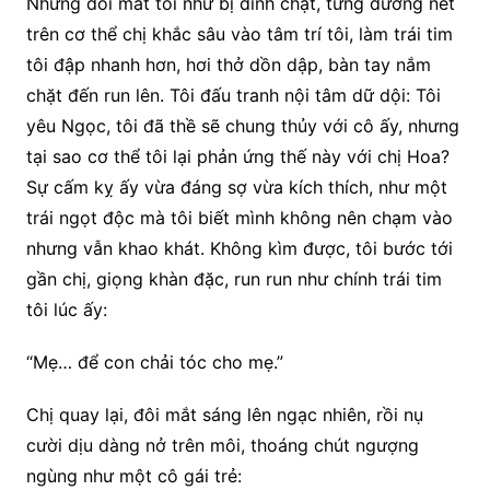
Nhưng đôi mắt tôi như bị dính chặt, từng đường nét
trên cơ thể chị khắc sâu vào tâm trí tôi, làm trái tim
tôi đập nhanh hơn, hơi thở dồn dập, bàn tay nắm
chặt đến run lên. Tôi đấu tranh nội tâm dữ dội: Tôi
yêu Ngọc, tôi đã thề sẽ chung thủy với cô ấy, nhưng
tại sao cơ thể tôi lại phản ứng thế này với chị Hoa?
Sự cấm kỵ ấy vừa đáng sợ vừa kích thích, như một
trái ngọt độc mà tôi biết mình không nên chạm vào
nhưng vẫn khao khát. Không kìm được, tôi bước tới
gần chị, giọng khàn đặc, run run như chính trái tim
tôi lúc ấy:
“Mẹ… để con chải tóc cho mẹ.”
Chị quay lại, đôi mắt sáng lên ngạc nhiên, rồi nụ
cười dịu dàng nở trên môi, thoáng chút ngượng
ngùng như một cô gái trẻ: