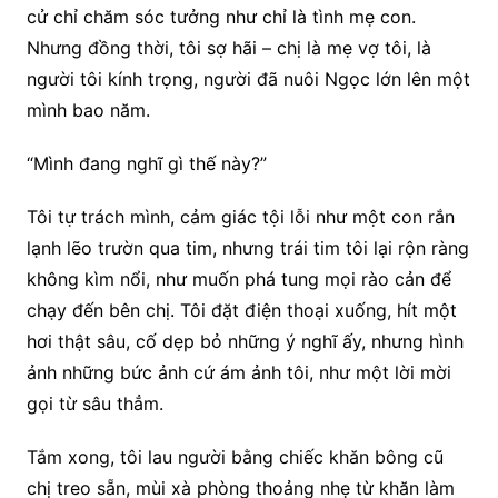
cử chỉ chăm sóc tưởng như chỉ là tình mẹ con.
Nhưng đồng thời, tôi sợ hãi – chị là mẹ vợ tôi, là
người tôi kính trọng, người đã nuôi Ngọc lớn lên một
mình bao năm.
“Mình đang nghĩ gì thế này?”
Tôi tự trách mình, cảm giác tội lỗi như một con rắn
lạnh lẽo trườn qua tim, nhưng trái tim tôi lại rộn ràng
không kìm nổi, như muốn phá tung mọi rào cản để
chạy đến bên chị. Tôi đặt điện thoại xuống, hít một
hơi thật sâu, cố dẹp bỏ những ý nghĩ ấy, nhưng hình
ảnh những bức ảnh cứ ám ảnh tôi, như một lời mời
gọi từ sâu thẳm.
Tắm xong, tôi lau người bằng chiếc khăn bông cũ
chị treo sẵn, mùi xà phòng thoảng nhẹ từ khăn làm