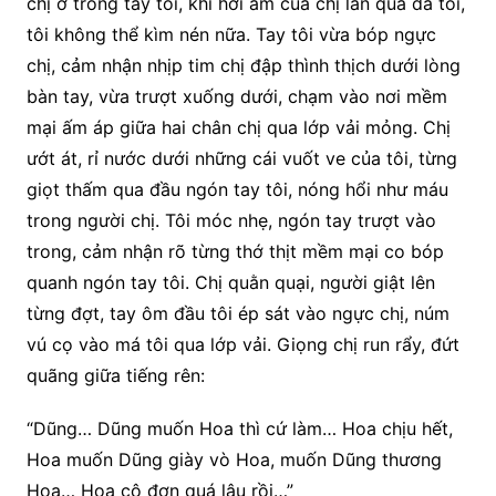
chị ở trong tay tôi, khi hơi ấm của chị lan qua da tôi,
tôi không thể kìm nén nữa. Tay tôi vừa bóp ngực
chị, cảm nhận nhịp tim chị đập thình thịch dưới lòng
bàn tay, vừa trượt xuống dưới, chạm vào nơi mềm
mại ấm áp giữa hai chân chị qua lớp vải mỏng. Chị
ướt át, rỉ nước dưới những cái vuốt ve của tôi, từng
giọt thấm qua đầu ngón tay tôi, nóng hổi như máu
trong người chị. Tôi móc nhẹ, ngón tay trượt vào
trong, cảm nhận rõ từng thớ thịt mềm mại co bóp
quanh ngón tay tôi. Chị quằn quại, người giật lên
từng đợt, tay ôm đầu tôi ép sát vào ngực chị, núm
vú cọ vào má tôi qua lớp vải. Giọng chị run rẩy, đứt
quãng giữa tiếng rên:
“Dũng… Dũng muốn Hoa thì cứ làm… Hoa chịu hết,
Hoa muốn Dũng giày vò Hoa, muốn Dũng thương
Hoa… Hoa cô đơn quá lâu rồi…”