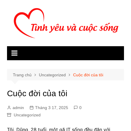
Chuyển
đến
phần
nội
dung
Trang chủ
Uncategorized
Cuộc đời của tôi
Cuộc đời của tôi
admin
Tháng 3 17, 2025
0
Uncategorized
Tôi, Dũng, 28 tuổi, một gã IT sống đều đặn với