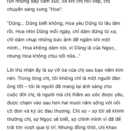
run nhưng đầy cảm xúc, và khi chị nói tiếp, chị
chuyển sang xưng “Hoa”:
“Dũng… Dũng biết không, Hoa yêu Dũng từ lâu lắm
rồi. Hoa nhìn Dũng mỗi ngày, chỉ dám đứng từ xa,
chỉ dám chụp những bức ảnh để ngắm khi một
mình… Hoa không dám nói, vì Dũng là của Ngọc,
nhưng Hoa không chịu nổi nữa…”
Lời thú nhận ấy là sự vỡ òa của chị sau bao năm kìm
nén. Trong lòng chị, tôi không chỉ là một người đàn
ông tốt – tôi là người đã mang lại ánh sáng cho
cuộc đời chị, là người mà chị thầm ao ước được yêu,
được chạm vào sau hơn hai mươi năm sống với nỗi
cô đơn và ký ức đau thương. Chị sợ – sợ tôi sẽ khinh
thường chị, sợ Ngọc sẽ biết, sợ chính mình vì đã để
trái tim vượt qua lý trí. Nhưng đồng thời, chị khao