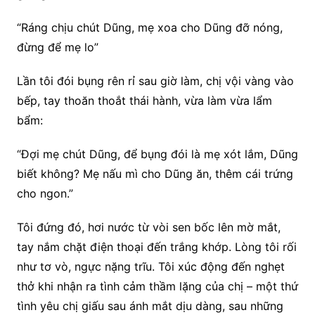
“Ráng chịu chút Dũng, mẹ xoa cho Dũng đỡ nóng,
đừng để mẹ lo”
Lần tôi đói bụng rên rỉ sau giờ làm, chị vội vàng vào
bếp, tay thoăn thoắt thái hành, vừa làm vừa lẩm
bẩm:
“Đợi mẹ chút Dũng, để bụng đói là mẹ xót lắm, Dũng
biết không? Mẹ nấu mì cho Dũng ăn, thêm cái trứng
cho ngon.”
Tôi đứng đó, hơi nước từ vòi sen bốc lên mờ mắt,
tay nắm chặt điện thoại đến trắng khớp. Lòng tôi rối
như tơ vò, ngực nặng trĩu. Tôi xúc động đến nghẹt
thở khi nhận ra tình cảm thầm lặng của chị – một thứ
tình yêu chị giấu sau ánh mắt dịu dàng, sau những