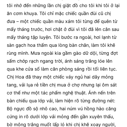
tôi nhớ đến những lần chị giặt đồ cho tôi khi tôi ở lại
ăn cơm khuya. Tôi chỉ mặc chiếc quần đùi cũ chị
đưa – một chiếc quần màu xám tôi từng để quên từ
mấy tháng trước, hơi chật ở đùi vì tôi đã lên cân sau
mấy tháng tập luyện. Tôi bước ra ngoài, hơi lạnh từ
sàn gạch hoa thấm qua lòng bàn chân, làm tôi khẽ
rùng mình. Mưa ngoài kia gầm gào dữ dội, từng đợt
sấm chớp rạch ngang trời, ánh sáng trắng lóe lên
qua khe cửa sổ làm căn phòng sáng rồi tối liên tục.
Chị Hoa đã thay một chiếc váy ngủ hai dây mỏng
tang, vải lụa rẻ tiền chị mua ở chợ nhưng lại ôm sát
cơ thể như một tác phẩm nghệ thuật. Ánh nến trên
bàn chiếu qua lớp vải, làm hiện rõ từng đường nét:
Bộ ngực đồ sộ nhô cao, hai núm vú hồng hào căng
cứng in rõ dưới lớp vải mỏng đến gần xuyên thấu,
bờ mông trắng muốt lấp ló khi chị khẽ xoay người,