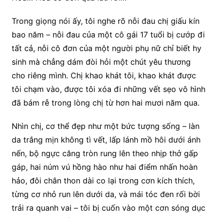
Trong giọng nói ấy, tôi nghe rõ nỗi đau chị giấu kín
bao năm – nỗi đau của một cô gái 17 tuổi bị cướp đi
tất cả, nỗi cô đơn của một người phụ nữ chỉ biết hy
sinh mà chẳng dám đòi hỏi một chút yêu thương
cho riêng mình. Chị khao khát tôi, khao khát được
tôi chạm vào, được tôi xóa đi những vết sẹo vô hình
đã bám rễ trong lòng chị từ hơn hai mươi năm qua.
Nhìn chị, cơ thể đẹp như một bức tượng sống – làn
da trắng mịn không tì vết, lấp lánh mồ hôi dưới ánh
nến, bộ ngực căng tròn rung lên theo nhịp thở gấp
gáp, hai núm vú hồng hào như hai điểm nhấn hoàn
hảo, đôi chân thon dài co lại trong cơn kích thích,
từng cơ nhỏ run lên dưới da, và mái tóc đen rối bời
trải ra quanh vai – tôi bị cuốn vào một cơn sóng dục