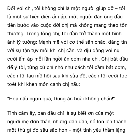
Đối với chị, tôi không chỉ là một người giúp đỡ – tôi
là một sự hiện diện ấm áp, một người đàn ông đầu
tiên bước vào cuộc đời chị mà không mang theo tổn
thương. Trong lòng chị, tôi dần trở thành một hình
ảnh lý tưởng: Mạnh mẽ với cơ thể săn chắc, đáng tin
với sự tận tụy mỗi khi chị cần, và dịu dàng với nụ
cười ấm áp mỗi lần ngồi ăn cơm nhà chị. Chị bắt đầu
để ý tôi, từng cử chỉ nhỏ như cách tôi cầm bát cơm,
cách tôi lau mồ hôi sau khi sửa đồ, cách tôi cười toe
toét khi khen món canh chị nấu:
“Hoa nấu ngon quá, Dũng ăn hoài không chán!”
Tình cảm ấy, ban đầu chỉ là sự biết ơn của một
người mẹ đơn thân, nhưng dần dần, nó lớn lên thành
một thứ gì đó sâu sắc hơn – một tình yêu thầm lặng