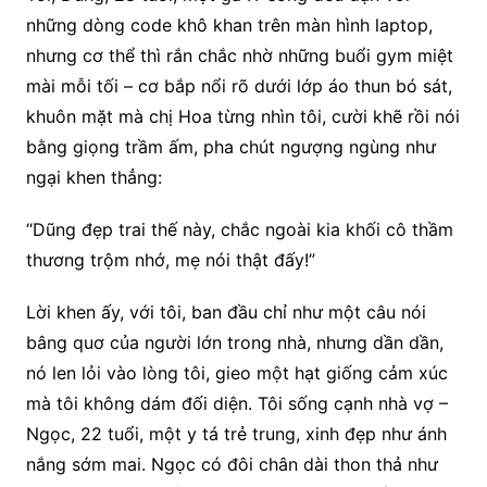
những dòng code khô khan trên màn hình laptop,
nhưng cơ thể thì rắn chắc nhờ những buổi gym miệt
mài mỗi tối – cơ bắp nổi rõ dưới lớp áo thun bó sát,
khuôn mặt mà chị Hoa từng nhìn tôi, cười khẽ rồi nói
bằng giọng trầm ấm, pha chút ngượng ngùng như
ngại khen thẳng:
“Dũng đẹp trai thế này, chắc ngoài kia khối cô thầm
thương trộm nhớ, mẹ nói thật đấy!”
Lời khen ấy, với tôi, ban đầu chỉ như một câu nói
bâng quơ của người lớn trong nhà, nhưng dần dần,
nó len lỏi vào lòng tôi, gieo một hạt giống cảm xúc
mà tôi không dám đối diện. Tôi sống cạnh nhà vợ –
Ngọc, 22 tuổi, một y tá trẻ trung, xinh đẹp như ánh
nắng sớm mai. Ngọc có đôi chân dài thon thả như