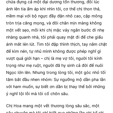
chứa đựng cả một đại dương tổn thương, đôi lúc
ánh lên tia ấm áp khi nhìn tôi, cơ thể chị thon thả,
mềm mại với bộ ngực đầy đặn nhô cao, cặp mông
tròn trịa căng mọng, và đôi chân mịn màng không
một vết sẹo, mỗi khi chị mặc váy ngắn bước đi nhẹ
nhàng quanh nhà, tôi phải quay mặt đi để che giấu
ánh mắt lén lút. Tim tôi đập thình thịch, tay nắm chặt
để kìm nén, tự nhủ mình không được phép nghĩ gì
vượt quá giới hạn – chị là mẹ vợ tôi, người tôi kính
trọng như mẹ ruột, người đã hy sinh cả đời để nuôi
Ngọc lớn lên. Nhưng trong lòng tôi, một góc nhỏ tối
tăm bắt đầu nhen nhóm: Sự ngưỡng mộ dần pha lẫn
với ham muốn, sự biết ơn dần bị thay thế bởi những
ý nghĩ tội lỗi mà tôi cố chôn sâu.
Chị Hoa mang một vết thương lòng sâu sắc, một
câu chuyện mà tôi chỉ biết qua những lần chị kể rời