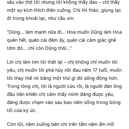
sâu vào thịt tôi nhưng tôi không thấy đau – chỉ thấy
một sự kích thích điên cuồng. Chị thì thào, giọng lạc
đi trong khoái lạc, như cầu xin:
“Dũng… làm mạnh nữa đi… Hoa muốn Dũng làm Hoa
quên hết, quên cái đêm ấy, quên cái cảm giác ghê
tởm đó… chỉ còn Dũng thôi…”
Lời chị làm tim tôi thắt lại – chị không chỉ muốn tôi
yêu, chị muốn tôi phá hủy nỗi đau năm 17 tuổi, muốn
tôi thay thế nó bằng một thứ gì đó sống động hơn.
Trong lòng chị, tôi là người cứu rỗi, là người đàn ông
đầu tiên khiến chị cảm thấy mình đáng được yêu,
đáng được chạm vào sau bao năm sống trong bóng
tối của ký ức.
Còn tôi, nằm xuống bên chị trên tấm nệm ẩm mồ