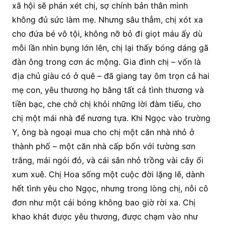
xã hội sẽ phán xét chị, sợ chính bản thân mình
không đủ sức làm mẹ. Nhưng sâu thẳm, chị xót xa
cho đứa bé vô tội, không nỡ bỏ đi giọt máu ấy dù
mỗi lần nhìn bụng lớn lên, chị lại thấy bóng dáng gã
đàn ông trong cơn ác mộng. Gia đình chị – vốn là
địa chủ giàu có ở quê – đã giang tay ôm trọn cả hai
mẹ con, yêu thương họ bằng tất cả tình thương và
tiền bạc, che chở chị khỏi những lời đàm tiếu, cho
chị một mái nhà để nương tựa. Khi Ngọc vào trường
Y, ông bà ngoại mua cho chị một căn nhà nhỏ ở
thành phố – một căn nhà cấp bốn với tường sơn
trắng, mái ngói đỏ, và cái sân nhỏ trồng vài cây ổi
xum xuê. Chị Hoa sống một cuộc đời lặng lẽ, dành
hết tình yêu cho Ngọc, nhưng trong lòng chị, nỗi cô
đơn như một cái bóng không bao giờ rời xa. Chị
khao khát được yêu thương, được chạm vào như