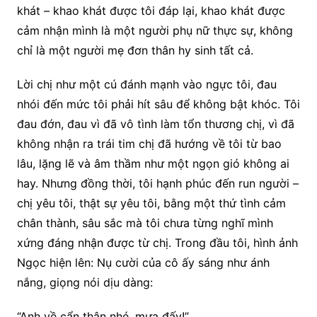
khát – khao khát được tôi đáp lại, khao khát được
cảm nhận mình là một người phụ nữ thực sự, không
chỉ là một người mẹ đơn thân hy sinh tất cả.
Lời chị như một cú đánh mạnh vào ngực tôi, đau
nhói đến mức tôi phải hít sâu để không bật khóc. Tôi
đau đớn, đau vì đã vô tình làm tổn thương chị, vì đã
không nhận ra trái tim chị đã hướng về tôi từ bao
lâu, lặng lẽ và âm thầm như một ngọn gió không ai
hay. Nhưng đồng thời, tôi hạnh phúc đến run người –
chị yêu tôi, thật sự yêu tôi, bằng một thứ tình cảm
chân thành, sâu sắc mà tôi chưa từng nghĩ mình
xứng đáng nhận được từ chị. Trong đầu tôi, hình ảnh
Ngọc hiện lên: Nụ cười của cô ấy sáng như ánh
nắng, giọng nói dịu dàng:
“Anh về cẩn thận nhé, mưa đấy!”