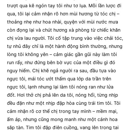
trượt qua kẽ ngón tay tôi như tơ lụa. Mỗi lần lược đi
qua, tôi lại cảm nhận rõ hơn mùi hương từ tóc chị –
thoảng nhẹ như hoa nhài, quyện với mùi nước mưa
còn đọng lại và chút hương xà phòng từ chiếc khăn
chị vừa lau người. Tôi cố tập trung vào việc chải tóc,
tự nhủ đây chỉ là một hành động bình thường, nhưng
lòng tôi không yên – cảm giác gần gũi này làm tôi
run rẩy, như đứng bên bờ vực của một điều gì đó
nguy hiểm. Chị khẽ ngả người ra sau, đầu tựa vào
ngực tôi, mái tóc ướt thấm qua lớp da trần trên
ngực tôi, lạnh nhưng lại làm tôi nóng ran như lửa
đốt. Hơi thở chị phả lên da tôi, nóng hổi, từng nhịp
đều đặn như một nhịp đập hòa cùng trái tim tôi. Tôi
cảm nhận rõ cơ thể chị trong tay mình – mềm mại,
ấm áp, nhưng cũng mong manh như một cánh hoa
sắp tàn. Tim tôi đập điên cuồng, vang lên trong tai