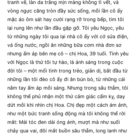
tranh vẽ, làn da trắng mịn màng không tì vết, và
vòng ngực căng tròn đầy sức sống, mỗi lần cô ấy
mặc áo ôm sát hay cười rạng rỡ trong bếp, tim tôi
lại rung lên như lần đầu gặp gỡ. Tôi yêu Ngọc, yêu
từ những ngày tôi qua lại nhà cô ấy với cớ sửa điện,
vá ống nước, ngồi ăn những bữa cơm nhà đơn sơ
nhưng ấm áp bên mẹ cô – chị Hoa, 39 tuổi. Tình yêu
với Ngọc là thứ tôi tự hào, là ánh sáng trong cuộc
đời tôi – một mối tình trong trẻo, giản dị, bắt đầu từ
những lần tôi đèo cô ấy đi ăn bún bò, từ những cái
nắm tay ấm áp mỗi sáng. Nhưng trong sâu thẳm, tôi
không thể phủ nhận một thứ cảm giác cấm kỵ, day
dứt mỗi khi nhìn chị Hoa. Chị đẹp một cách ám ảnh,
như một bức tranh sống động mà tôi không thể rời
mắt: Mái tóc đen dài óng ánh, mượt mà như suối
chảy qua vai, đôi mắt buồn sâu thẳm, long lanh như