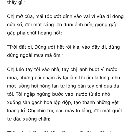
thấy gì!”
Chị mở cửa, mái tóc ướt dính vào vai vì vừa đi đóng
cửa sổ, đôi mắt sáng lên dưới ánh nến, giọng gấp
gáp pha chút hoảng hốt:
“Trời đất ơi, Dũng ướt hết rồi kìa, vào đây đi, đừng
đứng ngoài mưa mà ốm!”
Chị kéo tay tôi vào nhà, tay chị lạnh buốt vì nước
mưa, nhưng cái chạm ấy lại làm tôi ấm lạ lùng, như
một luồng hơi nóng lan từ lòng bàn tay chị qua da
tôi. Tôi ngập ngừng bước vào, nước từ áo nhỏ
xuống sàn gạch hoa lộp độp, tạo thành những vệt
loang lổ. Chị nhìn tôi, cau mày lo lắng, đôi mắt quét
từ đầu xuống chân: