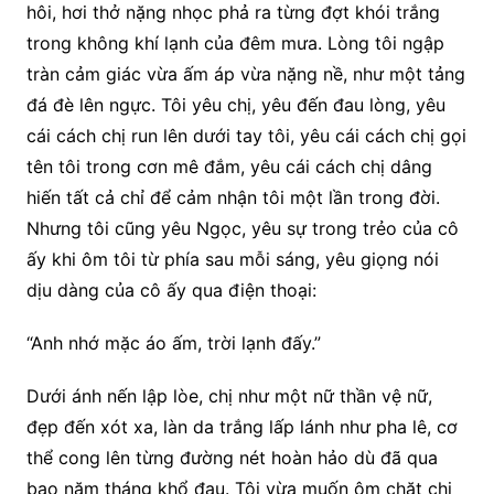
hôi, hơi thở nặng nhọc phả ra từng đợt khói trắng
trong không khí lạnh của đêm mưa. Lòng tôi ngập
tràn cảm giác vừa ấm áp vừa nặng nề, như một tảng
đá đè lên ngực. Tôi yêu chị, yêu đến đau lòng, yêu
cái cách chị run lên dưới tay tôi, yêu cái cách chị gọi
tên tôi trong cơn mê đắm, yêu cái cách chị dâng
hiến tất cả chỉ để cảm nhận tôi một lần trong đời.
Nhưng tôi cũng yêu Ngọc, yêu sự trong trẻo của cô
ấy khi ôm tôi từ phía sau mỗi sáng, yêu giọng nói
dịu dàng của cô ấy qua điện thoại:
“Anh nhớ mặc áo ấm, trời lạnh đấy.”
Dưới ánh nến lập lòe, chị như một nữ thần vệ nữ,
đẹp đến xót xa, làn da trắng lấp lánh như pha lê, cơ
thể cong lên từng đường nét hoàn hảo dù đã qua
bao năm tháng khổ đau. Tôi vừa muốn ôm chặt chị