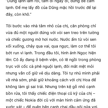
“Dũng lạnh lắm rồi, tắm đi ngay đi, đừng để cảm
lạnh. Để mẹ lấy đồ của Dũng mặc hồi trước để lại
đây, còn khô.”
Tôi bước vào nhà tắm nhỏ của chị, căn phòng chỉ
vừa đủ một người đứng với vòi sen treo trên tường
và chiếc gương mờ hơi nước. Nước ấm từ vòi sen
xối xuống, chảy qua vai, qua ngực, làm cơ thể tôi
bớt run vì lạnh. Trong đầu tôi, hình ảnh Ngọc hiện
lên: Cô ấy đang ở bệnh viện, có lẽ ngồi trong phòng
trực với cốc cà phê nguội lạnh, đôi mắt mệt mỏi
nhưng vẫn cố giữ vẻ dịu dàng. Tôi tự nhủ mình phải
về nhà sớm, phải giữ khoảng cách với chị Hoa để
không làm gì sai trái. Nhưng trên kệ gỗ nhỏ cạnh
bồn rửa, tôi thấy chiếc điện thoại cũ kỹ của chị –
một chiếc Nokia đời cũ với màn hình cảm ứng đã
xước xát – để quên bên cạnh chai dầu gội nửa vơi.