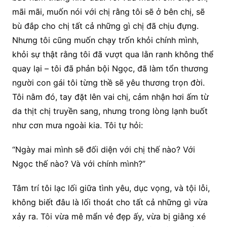
mãi mãi, muốn nói với chị rằng tôi sẽ ở bên chị, sẽ
bù đắp cho chị tất cả những gì chị đã chịu đựng.
Nhưng tôi cũng muốn chạy trốn khỏi chính mình,
khỏi sự thật rằng tôi đã vượt qua lằn ranh không thể
quay lại – tôi đã phản bội Ngọc, đã làm tổn thương
người con gái tôi từng thề sẽ yêu thương trọn đời.
Tôi nằm đó, tay đặt lên vai chị, cảm nhận hơi ấm từ
da thịt chị truyền sang, nhưng trong lòng lạnh buốt
như cơn mưa ngoài kia. Tôi tự hỏi:
“Ngày mai mình sẽ đối diện với chị thế nào? Với
Ngọc thế nào? Và với chính mình?”
Tâm trí tôi lạc lối giữa tình yêu, dục vọng, và tội lỗi,
không biết đâu là lối thoát cho tất cả những gì vừa
xảy ra. Tôi vừa mê mẩn vẻ đẹp ấy, vừa bị giằng xé