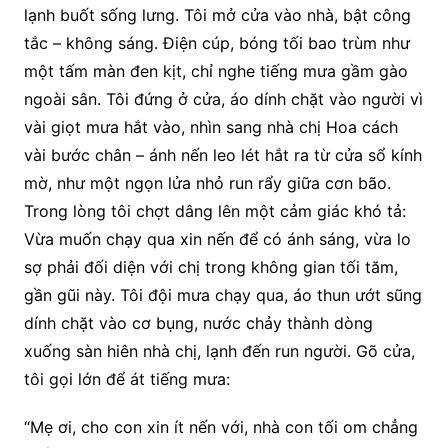
lạnh buốt sống lưng. Tôi mở cửa vào nhà, bật công
tắc – không sáng. Điện cúp, bóng tối bao trùm như
một tấm màn đen kịt, chỉ nghe tiếng mưa gầm gào
ngoài sân. Tôi đứng ở cửa, áo dính chặt vào người vì
vài giọt mưa hắt vào, nhìn sang nhà chị Hoa cách
vài bước chân – ánh nến leo lét hắt ra từ cửa sổ kính
mờ, như một ngọn lửa nhỏ run rẩy giữa cơn bão.
Trong lòng tôi chợt dâng lên một cảm giác khó tả:
Vừa muốn chạy qua xin nến để có ánh sáng, vừa lo
sợ phải đối diện với chị trong không gian tối tăm,
gần gũi này. Tôi đội mưa chạy qua, áo thun ướt sũng
dính chặt vào cơ bụng, nước chảy thành dòng
xuống sàn hiên nhà chị, lạnh đến run người. Gõ cửa,
tôi gọi lớn để át tiếng mưa:
“Mẹ ơi, cho con xin ít nến với, nhà con tối om chẳng