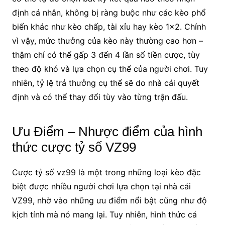
định cá nhân, không bị ràng buộc như các kèo phổ
biến khác như kèo chấp, tài xỉu hay kèo 1×2. Chính
vì vậy, mức thưởng của kèo này thường cao hơn –
thậm chí có thể gấp 3 đến 4 lần số tiền cược, tùy
theo độ khó và lựa chọn cụ thể của người chơi. Tuy
nhiên, tỷ lệ trả thưởng cụ thể sẽ do nhà cái quyết
định và có thể thay đổi tùy vào từng trận đấu.
Ưu Điểm – Nhược điểm của hình
thức cược tỷ số VZ99
Cược tỷ số vz99 là một trong những loại kèo đặc
biệt được nhiều người chơi lựa chọn tại nhà cái
VZ99, nhờ vào những ưu điểm nổi bật cũng như độ
kịch tính mà nó mang lại. Tuy nhiên, hình thức cá