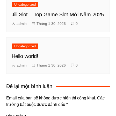
Uncategorized
Jili Slot – Top Game Slot Mới Năm 2025
admin
Tháng 1 30, 2026
0
Uncategorized
Hello world!
admin
Tháng 1 30, 2026
0
Để lại một bình luận
Email của bạn sẽ không được hiển thị công khai.
Các
trường bắt buộc được đánh dấu
*