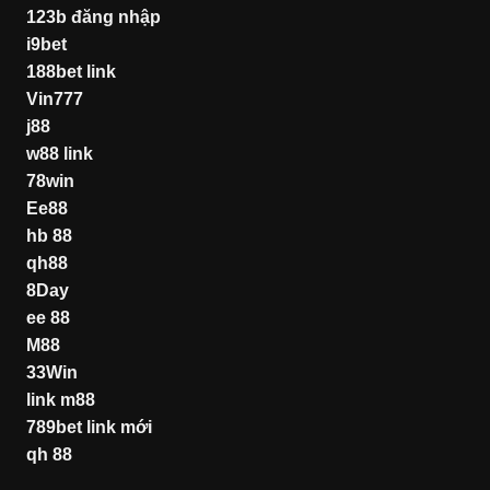
123b đăng nhập
i9bet
188bet link
Vin777
j88
w88 link
78win
Ee88
hb 88
qh88
8Day
ee 88
M88
33Win
link m88
789bet link mới
qh 88