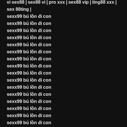
vi sex88
|
sex88 vi
|
pro xxx
|
sex88 vip
|
ting88 xxx
|
sex 88ting
|
sexx99 bú lồn đi con
sexx99 bú lồn đi con
sexx99 bú lồn đi con
sexx99 bú lồn đi con
sexx99 bú lồn đi con
sexx99 bú lồn đi con
sexx99 bú lồn đi con
sexx99 bú lồn đi con
sexx99 bú lồn đi con
sexx99 bú lồn đi con
sexx99 bú lồn đi con
sexx99 bú lồn đi con
sexx99 bú lồn đi con
sexx99 bú lồn đi con
sexx99 bú lồn đi con
sexx99 bú lồn đi con