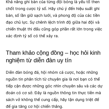
Khả năng ghi bàn của từng đội bóng là yếu tố then
chốt trong cược tỷ số. Hãy chú ý đến hiệu suất ghi
bàn, số lần giữ sạch lưới, và phong độ của các tiền
đạo chủ lực. Sự chênh lệch trình độ giữa hai đội và
chiến thuật thi đấu cũng góp phần rất lớn trong việc
xác định tỷ số có thể xảy ra.
Tham khảo cộng đồng – học hỏi kinh
nghiệm từ diễn đàn uy tín
Diễn đàn bóng đá, hội nhóm cá cược, hoặc những
nguồn tin phân tích từ chuyên gia là nơi bạn có thể
tiếp cận được những góc nhìn chuyên sâu và các dự
đoán có cơ sở. Đây là nguồn thông tin thực tiễn mà
sách vở không thể cung cấp, hãy tận dụng triệt để
để gia tăng cơ hội chiến thắng.