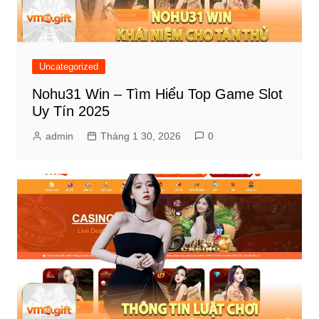
Uncategorized
Nohu31 Win – Tìm Hiểu Top Game Slot
Uy Tín 2025
admin
Tháng 1 30, 2026
0