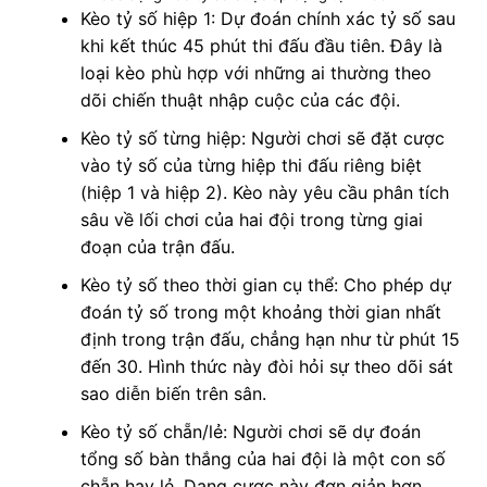
Kèo tỷ số hiệp 1: Dự đoán chính xác tỷ số sau
khi kết thúc 45 phút thi đấu đầu tiên. Đây là
loại kèo phù hợp với những ai thường theo
dõi chiến thuật nhập cuộc của các đội.
Kèo tỷ số từng hiệp: Người chơi sẽ đặt cược
vào tỷ số của từng hiệp thi đấu riêng biệt
(hiệp 1 và hiệp 2). Kèo này yêu cầu phân tích
sâu về lối chơi của hai đội trong từng giai
đoạn của trận đấu.
Kèo tỷ số theo thời gian cụ thể: Cho phép dự
đoán tỷ số trong một khoảng thời gian nhất
định trong trận đấu, chẳng hạn như từ phút 15
đến 30. Hình thức này đòi hỏi sự theo dõi sát
sao diễn biến trên sân.
Kèo tỷ số chẵn/lẻ: Người chơi sẽ dự đoán
tổng số bàn thắng của hai đội là một con số
chẵn hay lẻ. Dạng cược này đơn giản hơn