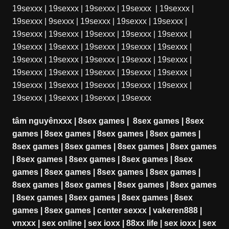
19sexxx
|
19sexxx
|
19sexxx
|
19sexxx
|
19sexxx
|
19sexxx
|
9sexxx
|
19sexxx
|
19sexxx
|
19sexxx
|
19sexxx
|
19sexxx
|
19sexxx
|
19sexxx
|
19sexxx
|
19sexxx
|
19sexxx
|
19sexxx
|
19sexxx
|
19sexxx
|
19sexxx
|
19sexxx
|
19sexxx
|
19sexxx
|
19sexxx
|
19sexxx
|
19sexxx
|
19sexxx
|
19sexxx
|
19sexxx
|
19sexxx
|
19sexxx
|
19sexxx
|
19sexxx
|
19sexxx
|
19sexxx
|
19sexxx
|
19sexxx
|
19sexxx
tâm nguyênxxx
|
8sex games
|
8sex games
|
8sex
games
|
8sex games
|
8sex games
|
8sex games
|
8sex games
|
8sex games
|
8sex games
|
8sex games
|
8sex games
|
8sex games
|
8sex games
|
8sex
games
|
8sex games
|
8sex games
|
8sex games
|
8sex games
|
8sex games
|
8sex games
|
8sex games
|
8sex games
|
8sex games
|
8sex games
|
8sex
games
|
8sex games
|
center sexxx
|
vakeren888
|
vnxxx
|
sex online
|
sex ioxx
|
88xx life
|
sex ioxx
|
sex