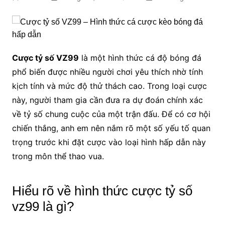
Cược tỷ số VZ99
là một hình thức cá độ bóng đá
phổ biến được nhiều người chơi yêu thích nhờ tính
kịch tính và mức độ thử thách cao. Trong loại cược
này, người tham gia cần đưa ra dự đoán chính xác
về tỷ số chung cuộc của một trận đấu. Để có cơ hội
chiến thắng, anh em nên nắm rõ một số yếu tố quan
trọng trước khi đặt cược vào loại hình hấp dẫn này
trong môn thể thao vua.
Hiểu rõ về hình thức cược tỷ số
vz99 là gì?