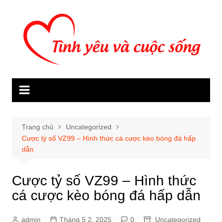
Chuyển
đến
phần
nội
dung
Trang chủ
Uncategorized
Cược tỷ số VZ99 – Hình thức cá cược kèo bóng đá hấp
dẫn
Cược tỷ số VZ99 – Hình thức
cá cược kèo bóng đá hấp dẫn
admin
Tháng 5 2, 2025
0
Uncategorized