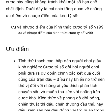
cược này cũng không tránh khỏi một số hạn chế
nhất định. Dưới đây là cái nhìn tổng quan về những
ưu điểm và nhược điểm của kèo tỷ số:
ưu và nhược điểm của hình thức cược tỷ số vz99
Ưu điểm
Tính thử thách cao, hấp dẫn người chơi giàu
kinh nghiệm: Cược tỷ số đòi hỏi người chơi
phải đưa ra dự đoán chính xác kết quả cuối
cùng của trận đấu – điều này khiến nó trở nên
thú vị đối với những ai yêu thích phân tích
chuyên sâu và muốn thử sức với những kèo
cược khó. Kiến thức về phong độ đội bóng,
chiến thuật thi đấu, chấn thương cầu thủ, hay
điều kiện sân bãi đều đóng vai trò quan trọng