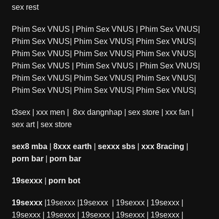
sex rest
Phim Sex VNUS
|
Phim Sex VNUS
|
Phim Sex VNUS
|
Phim Sex VNUS
|
Phim Sex VNUS
|
Phim Sex VNUS
|
Phim Sex VNUS
|
Phim Sex VNUS
|
Phim Sex VNUS
|
Phim Sex VNUS
|
Phim Sex VNUS
|
Phim Sex VNUS
|
Phim Sex VNUS
|
Phim Sex VNUS
|
Phim Sex VNUS
|
Phim Sex VNUS
|
Phim Sex VNUS
|
Phim Sex VNUS
|
t3sex
|
xxx men
|
8xx dangnhap
|
sex store
|
xxx fan
|
sex art
|
sex store
sex8 mba
|
8xxx earth
|
sexxx sbs
|
xxx 8racing
|
porn bar
|
porn bar
19sexxx
|
porn bot
19sexxx
|
19sexxx
|
19sexxx
|
19sexxx
|
19sexxx
|
19sexxx
|
19sexxx
|
19sexxx
|
19sexxx
|
19sexxx
|