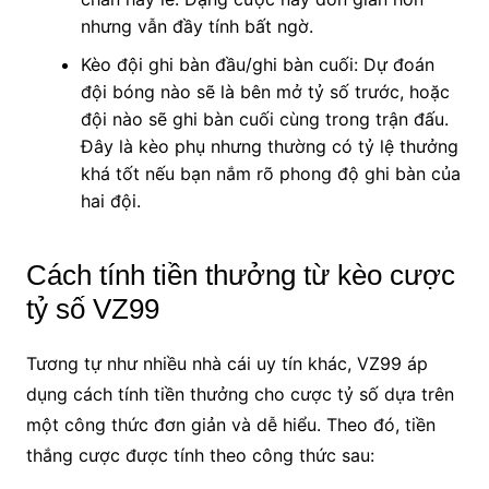
nhưng vẫn đầy tính bất ngờ.
Kèo đội ghi bàn đầu/ghi bàn cuối: Dự đoán
đội bóng nào sẽ là bên mở tỷ số trước, hoặc
đội nào sẽ ghi bàn cuối cùng trong trận đấu.
Đây là kèo phụ nhưng thường có tỷ lệ thưởng
khá tốt nếu bạn nắm rõ phong độ ghi bàn của
hai đội.
Cách tính tiền thưởng từ kèo cược
tỷ số VZ99
Tương tự như nhiều nhà cái uy tín khác, VZ99 áp
dụng cách tính tiền thưởng cho cược tỷ số dựa trên
một công thức đơn giản và dễ hiểu. Theo đó, tiền
thắng cược được tính theo công thức sau: