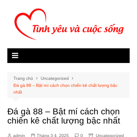
Chuyển
đến
phần
nội
dung
Trang chủ
Uncategorized
Đá gà 88 – Bật mí cách chọn chiến kê chất lượng bậc
nhất
Đá gà 88 – Bật mí cách chọn
chiến kê chất lượng bậc nhất
admin
Tháng 3 4, 2025
0
Uncategorized