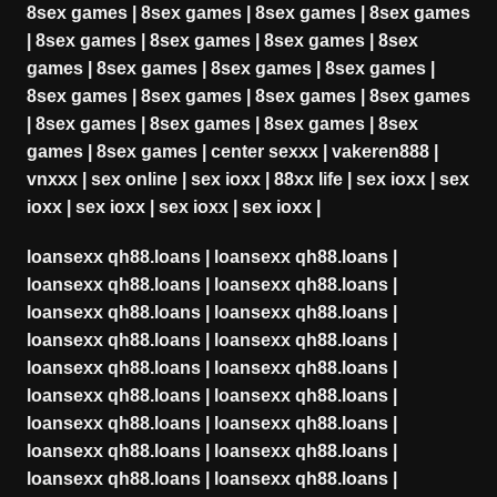
8sex games
|
8sex games
|
8sex games
|
8sex games
|
8sex games
|
8sex games
|
8sex games
|
8sex
games
|
8sex games
|
8sex games
|
8sex games
|
8sex games
|
8sex games
|
8sex games
|
8sex games
|
8sex games
|
8sex games
|
8sex games
|
8sex
games
|
8sex games
|
center sexxx
|
vakeren888
|
vnxxx
|
sex online
|
sex ioxx
|
88xx life
|
sex ioxx
|
sex
ioxx
|
sex ioxx
|
sex ioxx
|
sex ioxx
|
loansexx qh88.loans
|
loansexx qh88.loans
|
loansexx qh88.loans
|
loansexx qh88.loans
|
loansexx qh88.loans
|
loansexx qh88.loans
|
loansexx qh88.loans
|
loansexx qh88.loans
|
loansexx qh88.loans
|
loansexx qh88.loans
|
loansexx qh88.loans
|
loansexx qh88.loans
|
loansexx qh88.loans
|
loansexx qh88.loans
|
loansexx qh88.loans
|
loansexx qh88.loans
|
loansexx qh88.loans
|
loansexx qh88.loans
|