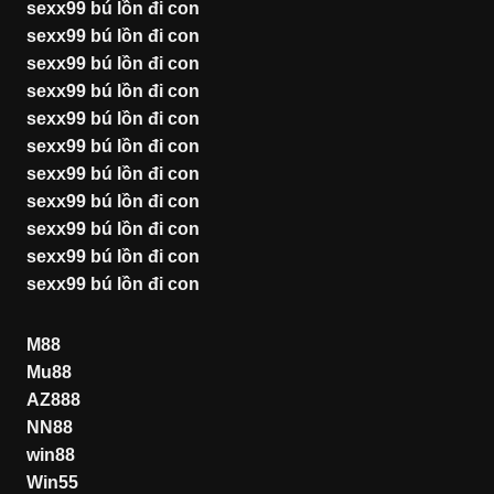
sexx99 bú lồn đi con
sexx99 bú lồn đi con
sexx99 bú lồn đi con
sexx99 bú lồn đi con
sexx99 bú lồn đi con
sexx99 bú lồn đi con
sexx99 bú lồn đi con
sexx99 bú lồn đi con
sexx99 bú lồn đi con
sexx99 bú lồn đi con
sexx99 bú lồn đi con
M88
Mu88
AZ888
NN88
win88
Win55