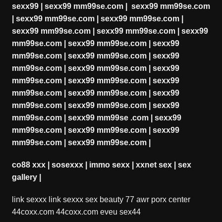
sexx99
|
sexx99 mm99se.com
|
sexx99 mm99se.com
|
sexx99 mm99se.com
|
sexx99 mm99se.com
|
sexx99 mm99se.com
|
sexx99 mm99se.com
|
sexx99
mm99se.com
|
sexx99 mm99se.com
|
sexx99
mm99se.com
|
sexx99 mm99se.com
|
sexx99
mm99se.com
|
sexx99 mm99se.com
|
sexx99
mm99se.com
|
sexx99 mm99se.com
|
sexx99
mm99se.com
|
sexx99 mm99se.com
|
sexx99
mm99se.com
|
sexx99 mm99se.com
|
sexx99
mm99se.com
|
sexx99 mm99se .com
|
sexx99
mm99se.com
|
sexx99 mm99se.com
|
sexx99
mm99se.com
|
sexx99 mm99se.com
|
co88 xxx
|
sosexxx
|
immo sexx
|
xxnet sex
|
sex
gallery
|
link sexxx
link sexxx
sex beauty
77 awr
porx center
44coxx.com
44coxx.com
eveu sex44