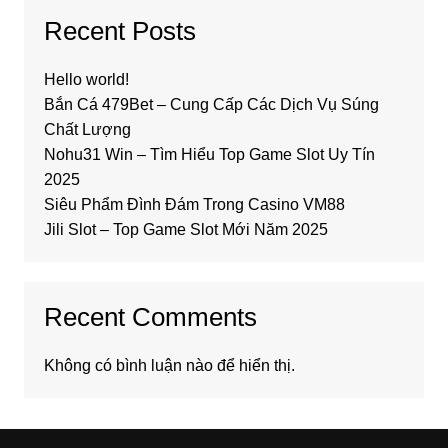
Recent Posts
Hello world!
Bắn Cá 479Bet – Cung Cấp Các Dịch Vụ Súng
Chất Lượng
Nohu31 Win – Tìm Hiểu Top Game Slot Uy Tín
2025
Siêu Phẩm Đình Đám Trong Casino VM88
Jili Slot – Top Game Slot Mới Năm 2025
Recent Comments
Không có bình luận nào để hiển thị.