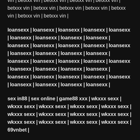
vin
|
betxxx vin
|
betxxx vin
|
betxxx vin
|
betxxx vin
|
betxxx vin
|
betxxx vin
|
betxxx vin
|
betxxx vin
|
betxxx
vin
|
betxxx vin
|
betxxx vin
|
loansexx
|
loansexx
|
loansexx
|
loansexx
|
loansexx
|
loansexx
|
loansexx
|
loansexx
|
loansexx
|
loansexx
|
loansexx
|
loansexx
|
loansexx
|
loansexx
|
loansexx
|
loansexx
|
loansexx
|
loansexx
|
loansexx
|
loansexx
|
loansexx
|
loansexx
|
loansexx
|
loansexx
|
loansexx
|
loansexx
|
loansexx
|
loansexx
|
loansexx
|
loansexx
|
loansexx
|
loansexx
|
loansexx
|
loansexx
|
loansexx
|
loansexx
|
sex in88
|
sex online
|
game88 xxx
|
wkxxx sexx
|
wkxxx sexx
|
wkxxx sexx
|
wkxxx sexx
|
wkxxx sexx
|
wkxxx sexx
|
wkxxx sexx
|
wkxxx sexx
|
wkxxx sexx
|
wkxxx sexx
|
wkxxx sexx
|
wkxxx sexx
|
wkxxx sexx
|
69vnbet
|