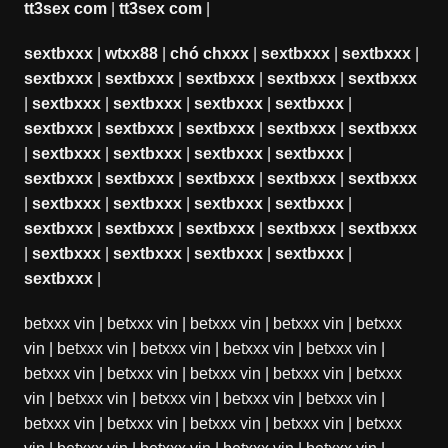
tt3sex com
|
tt3sex com
|
sextbxxx
|
wtxx88
|
chó chxxx
|
sextbxxx
|
sextbxxx
|
sextbxxx
|
sextbxxx
|
sextbxxx
|
sextbxxx
|
sextbxxx
|
sextbxxx
|
sextbxxx
|
sextbxxx
|
sextbxxx
|
sextbxxx
|
sextbxxx
|
sextbxxx
|
sextbxxx
|
sextbxxx
|
sextbxxx
|
sextbxxx
|
sextbxxx
|
sextbxxx
|
sextbxxx
|
sextbxxx
|
sextbxxx
|
sextbxxx
|
sextbxxx
|
sextbxxx
|
sextbxxx
|
sextbxxx
|
sextbxxx
|
sextbxxx
|
sextbxxx
|
sextbxxx
|
sextbxxx
|
sextbxxx
|
sextbxxx
|
sextbxxx
|
sextbxxx
|
sextbxxx
|
sextbxxx
|
betxxx vin
|
betxxx vin
|
betxxx vin
|
betxxx vin
|
betxxx
vin
|
betxxx vin
|
betxxx vin
|
betxxx vin
|
betxxx vin
|
betxxx vin
|
betxxx vin
|
betxxx vin
|
betxxx vin
|
betxxx
vin
|
betxxx vin
|
betxxx vin
|
betxxx vin
|
betxxx vin
|
betxxx vin
|
betxxx vin
|
betxxx vin
|
betxxx vin
|
betxxx