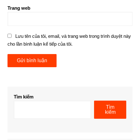
Trang web
Lưu tên của tôi, email, và trang web trong trình duyệt này
cho lần bình luận kế tiếp của tôi.
Tìm kiếm
Tìm
kiếm