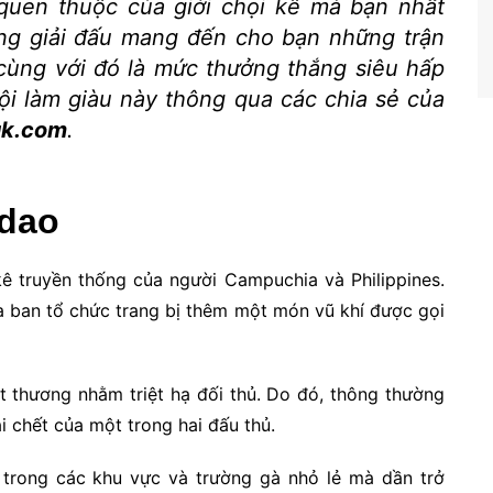
quen thuộc của giới chọi kê mà bạn nhất
ng giải đấu mang đến cho bạn những trận
 cùng với đó là mức thưởng thắng siêu hấp
ội làm giàu này thông qua các chia sẻ của
.uk.com
.
 dao
ê truyền thống của người Campuchia và Philippines.
a ban tổ chức trang bị thêm một món vũ khí được gọi
át thương nhằm triệt hạ đối thủ. Do đó, thông thường
i chết của một trong hai đấu thủ.
n trong các khu vực và trường gà nhỏ lẻ mà dần trở