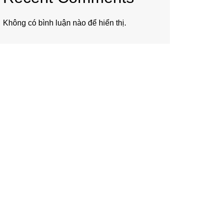
Không có bình luận nào để hiển thị.