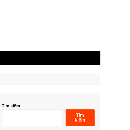
Tìm kiếm
Tìm
kiếm