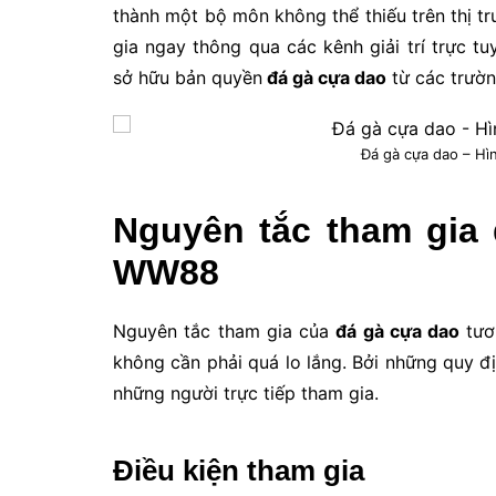
thành một bộ môn không thể thiếu trên thị t
gia ngay thông qua các kênh giải trí trực
sở hữu bản quyền
đá gà cựa dao
từ các trườn
Đá gà cựa dao – Hì
Nguyên tắc tham gia đ
WW88
Nguyên tắc tham gia của
đá gà cựa dao
tươn
không cần phải quá lo lắng. Bởi những quy đị
những người trực tiếp tham gia.
Điều kiện tham gia