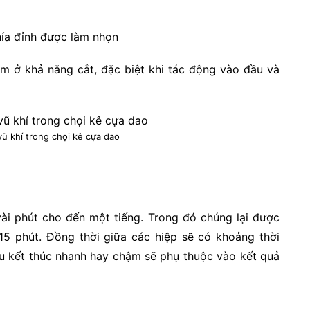
hía đỉnh được làm nhọn
m ở khả năng cắt, đặc biệt khi tác động vào đầu và
vũ khí trong chọi kê cựa dao
vài phút cho đến một tiếng. Trong đó chúng lại được
-15 phút. Đồng thời giữa các hiệp sẽ có khoảng thời
đấu kết thúc nhanh hay chậm sẽ phụ thuộc vào kết quả