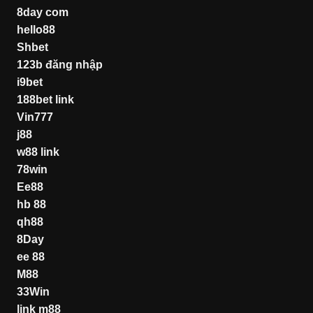
8day com
hello88
Shbet
123b đăng nhập
i9bet
188bet link
Vin777
j88
w88 link
78win
Ee88
hb 88
qh88
8Day
ee 88
M88
33Win
link m88