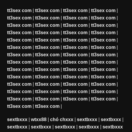
tt3sex com
|
tt3sex com
|
tt3sex com
|
tt3sex com
|
tt3sex com
|
tt3sex com
|
tt3sex com
|
tt3sex com
|
tt3sex com
|
tt3sex com
|
tt3sex com
|
tt3sex com
|
tt3sex com
|
tt3sex com
|
tt3sex com
|
tt3sex com
|
tt3sex com
|
tt3sex com
|
tt3sex com
|
tt3sex com
|
tt3sex com
|
tt3sex com
|
tt3sex com
|
tt3sex com
|
tt3sex com
|
tt3sex com
|
tt3sex com
|
tt3sex com
|
tt3sex com
|
tt3sex com
|
tt3sex com
|
tt3sex com
|
tt3sex com
|
tt3sex com
|
tt3sex com
|
tt3sex com
|
tt3sex com
|
tt3sex com
|
tt3sex com
|
tt3sex com
|
tt3sex com
|
tt3sex com
|
tt3sex com
|
tt3sex com
|
tt3sex com
|
tt3sex com
|
tt3sex com
|
tt3sex com
|
tt3sex com
|
tt3sex com
|
tt3sex com
|
tt3sex com
|
tt3sex com
|
tt3sex com
|
sextbxxx
|
wtxx88
|
chó chxxx
|
sextbxxx
|
sextbxxx
|
sextbxxx
|
sextbxxx
|
sextbxxx
|
sextbxxx
|
sextbxxx