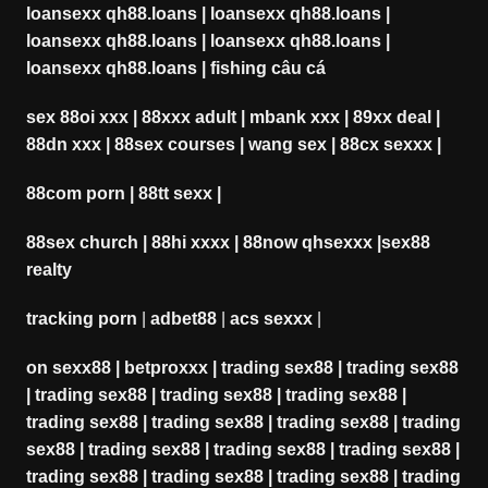
loansexx qh88.loans
|
loansexx qh88.loans
|
loansexx qh88.loans
|
loansexx qh88.loans
|
loansexx qh88.loans
|
fishing câu cá
sex 88oi xxx
|
88xxx adult
|
mbank xxx
|
89xx deal
|
88dn xxx
|
88sex courses
|
wang sex
|
88cx sexxx
|
88com porn
|
88tt sexx
|
88sex church
|
88hi xxxx
|
88now qhsexxx
|
sex88
realty
tracking porn
|
adbet88
|
acs sexxx
|
on sexx88
|
betproxxx
|
trading sex88
|
trading sex88
|
trading sex88
|
trading sex88
|
trading sex88
|
trading sex88
|
trading sex88
|
trading sex88
|
trading
sex88
|
trading sex88
|
trading sex88
|
trading sex88
|
trading sex88
|
trading sex88
|
trading sex88
|
trading