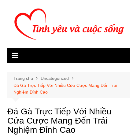
Chuyển
đến
phần
nội
dung
Trang chủ
Uncategorized
Đá Gà Trực Tiếp Với Nhiều Cửa Cược Mang Đến Trải
Nghiệm Đỉnh Cao
Đá Gà Trực Tiếp Với Nhiều
Cửa Cược Mang Đến Trải
Nghiệm Đỉnh Cao