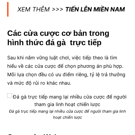
XEM THÊM >>>
TIẾN LÊN MIỀN NAM
Các cửa cược cơ bản trong
hình thức đá gà trực tiếp
Sau khi nắm vững luật chơi, việc tiếp theo là tìm
hiểu về các cửa cược để chọn phương án phù hợp.
Mỗi lựa chọn đều có ưu điểm riêng, tỷ lệ trả thưởng
và mức độ rủi ro khác nhau.
Đá gà trực tiếp mang lại nhiều cửa cược để người tham gia linh
hoạt chiến lược