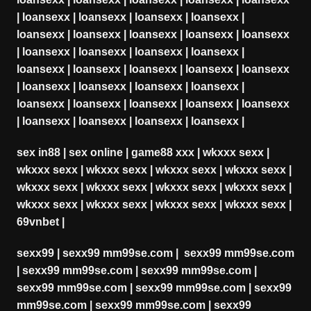
|
loansexx
|
loansexx
|
loansexx
|
loansexx
|
loansexx
|
loansexx
|
loansexx
|
loansexx
|
loansexx
|
loansexx
|
loansexx
|
loansexx
|
loansexx
|
loansexx
|
loansexx
|
loansexx
|
loansexx
|
loansexx
|
loansexx
|
loansexx
|
loansexx
|
loansexx
|
loansexx
|
loansexx
|
loansexx
|
loansexx
|
loansexx
|
loansexx
|
loansexx
|
loansexx
|
loansexx
|
sex in88
|
sex online
|
game88 xxx
|
wkxxx sexx
|
wkxxx sexx
|
wkxxx sexx
|
wkxxx sexx
|
wkxxx sexx
|
wkxxx sexx
|
wkxxx sexx
|
wkxxx sexx
|
wkxxx sexx
|
wkxxx sexx
|
wkxxx sexx
|
wkxxx sexx
|
wkxxx sexx
|
69vnbet
|
sexx99
|
sexx99 mm99se.com
|
sexx99 mm99se.com
|
sexx99 mm99se.com
|
sexx99 mm99se.com
|
sexx99 mm99se.com
|
sexx99 mm99se.com
|
sexx99
mm99se.com
|
sexx99 mm99se.com
|
sexx99