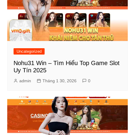
Uncategorized
Nohu31 Win – Tìm Hiểu Top Game Slot
Uy Tín 2025
admin
Tháng 1 30, 2026
0