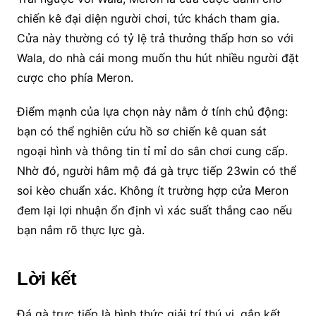
chiến kê đại diện người chơi, tức khách tham gia.
Cửa này thường có tỷ lệ trả thưởng thấp hơn so với
Wala, do nhà cái mong muốn thu hút nhiều người đặt
cược cho phía Meron.
Điểm mạnh của lựa chọn này nằm ở tính chủ động:
bạn có thể nghiên cứu hồ sơ chiến kê quan sát
ngoại hình và thông tin tỉ mỉ do sân chơi cung cấp.
Nhờ đó, người hâm mộ đá gà trực tiếp 23win có thể
soi kèo chuẩn xác. Không ít trường hợp cửa Meron
đem lại lợi nhuận ổn định vì xác suất thắng cao nếu
bạn nắm rõ thực lực gà.
Lời kết
Đá gà trực tiếp là hình thức giải trí thú vị, gắn kết