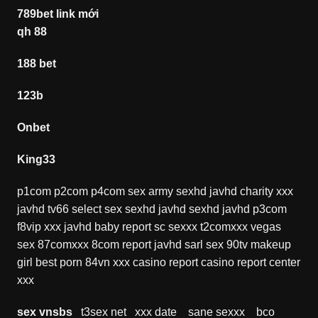
789bet link mới
qh 88
188 bet
123b
Onbet
King33
p1com
p2com
p4com
sex army
sexhd
javhd
charity xxx
javhd
tv66
select sex
sexhd
javhd
sexhd
javhd
p3com
f8vip xxx
javhd
baby report
sc sexxx
t2comxxx
vegas
sex
87comxxx
8com report
javhd
sarl sex
90tv
makeup
girl
best porn
84vn xxx
casino report
casino report
center
xxx
sex vnsbs
t3sex net
xxx date
sane sexxx
bco