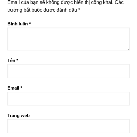
Email của bạn sẽ không được hiển thị công khai.
Các
trường bắt buộc được đánh dấu
*
Bình luận
*
Tên
*
Email
*
Trang web