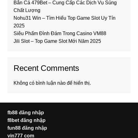
Bắn Cá 479Bet – Cung Cấp Các Dịch Vụ Súng
Chất Lượng
Nohu31 Win – Tìm Hiểu Top Game Slot Uy Tín
2025
Siêu Phẩm Đình Đám Trong Casino VM88
Jili Slot – Top Game Slot Mới Năm 2025
Recent Comments
Không có bình luận nào để hiển thị.
fb88 đăng nhập
f8bet đăng nhập
fun88 đăng nhập
vin777 com