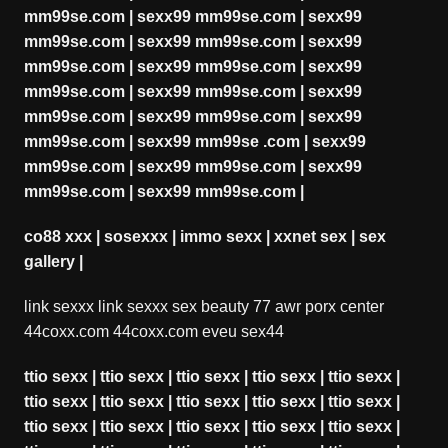
mm99se.com
|
sexx99 mm99se.com
|
sexx99
mm99se.com
|
sexx99 mm99se.com
|
sexx99
mm99se.com
|
sexx99 mm99se.com
|
sexx99
mm99se.com
|
sexx99 mm99se.com
|
sexx99
mm99se.com
|
sexx99 mm99se.com
|
sexx99
mm99se.com
|
sexx99 mm99se .com
|
sexx99
mm99se.com
|
sexx99 mm99se.com
|
sexx99
mm99se.com
|
sexx99 mm99se.com
|
co88 xxx
|
sosexxx
|
immo sexx
|
xxnet sex
|
sex
gallery
|
link sexxx
link sexxx
sex beauty
77 awr
porx center
44coxx.com
44coxx.com
eveu sex44
ttio sexx
|
ttio sexx
|
ttio sexx
|
ttio sexx
|
ttio sexx
|
ttio sexx
|
ttio sexx
|
ttio sexx
|
ttio sexx
|
ttio sexx
|
ttio sexx
|
ttio sexx
|
ttio sexx
|
ttio sexx
|
ttio sexx
|