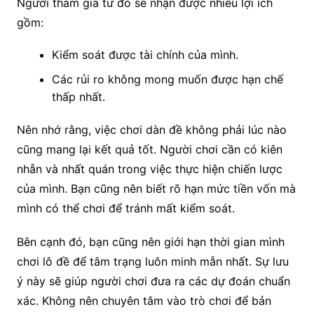
Người tham gia từ đó sẽ nhận được nhiều lợi ích
gồm:
Kiểm soát được tài chính của mình.
Các rủi ro không mong muốn được hạn chế
thấp nhất.
Nên nhớ rằng, việc chơi dàn đề không phải lúc nào
cũng mang lại kết quả tốt. Người chơi cần có kiên
nhẫn và nhất quán trong việc thực hiện chiến lược
của mình. Bạn cũng nên biết rõ hạn mức tiền vốn mà
mình có thể chơi để tránh mất kiểm soát.
Bên cạnh đó, bạn cũng nên giới hạn thời gian mình
chơi lô đề để tâm trạng luôn minh mẫn nhất. Sự lưu
ý này sẽ giúp người chơi đưa ra các dự đoán chuẩn
xác. Không nên chuyên tâm vào trò chơi để bản