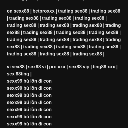
on sexx88
|
betproxxx
|
trading sex88
|
trading sex88
|
trading sex88
|
trading sex88
|
trading sex88
|
trading sex88
|
trading sex88
|
trading sex88
|
trading
sex88
|
trading sex88
|
trading sex88
|
trading sex88
|
trading sex88
|
trading sex88
|
trading sex88
|
trading
sex88
|
trading sex88
|
trading sex88
|
trading sex88
|
trading sex88
|
trading sex88
|
trading sex88
|
vi sex88
|
sex88 vi
|
pro xxx
|
sex88 vip
|
ting88 xxx
|
sex 88ting
|
sexx99 bú lồn đi con
sexx99 bú lồn đi con
sexx99 bú lồn đi con
sexx99 bú lồn đi con
sexx99 bú lồn đi con
sexx99 bú lồn đi con
sexx99 bú lồn đi con