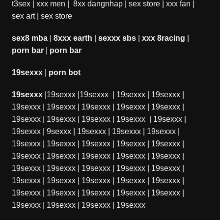
t3sex
|
xxx men
|
8xx dangnhap
|
sex store
|
xxx fan
|
sex art
|
sex store
sex8 mba
|
8xxx earth
|
sexxx sbs
|
xxx 8racing
|
porn bar
|
porn bar
19sexxx
|
porn bot
19sexxx
|
19sexxx
|
19sexxx
|
19sexxx
|
19sexxx
|
19sexxx
|
19sexxx
|
19sexxx
|
19sexxx
|
19sexxx
|
19sexxx
|
19sexxx
|
19sexxx
|
19sexxx
|
19sexxx
|
19sexxx
|
9sexxx
|
19sexxx
|
19sexxx
|
19sexxx
|
19sexxx
|
19sexxx
|
19sexxx
|
19sexxx
|
19sexxx
|
19sexxx
|
19sexxx
|
19sexxx
|
19sexxx
|
19sexxx
|
19sexxx
|
19sexxx
|
19sexxx
|
19sexxx
|
19sexxx
|
19sexxx
|
19sexxx
|
19sexxx
|
19sexxx
|
19sexxx
|
19sexxx
|
19sexxx
|
19sexxx
|
19sexxx
|
19sexxx
|
19sexxx
|
19sexxx
|
19sexxx
|
19sexxx