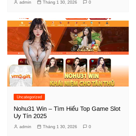
admin
Tháng 1 30, 2026
0
Uncategorized
Nohu31 Win – Tìm Hiểu Top Game Slot
Uy Tín 2025
admin
Tháng 1 30, 2026
0