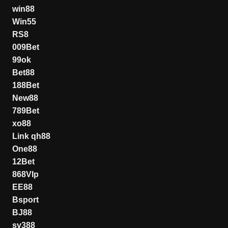
win88
Win55
RS8
009Bet
99ok
Bet88
188Bet
New88
789Bet
xo88
Link qh88
One88
12Bet
868VIp
EE88
Bsport
BJ88
sv388