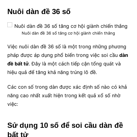
Nuôi dàn đề 36 số
Nuôi dàn đề 36 số tăng cơ hội giành chiến thắng
Việc nuôi dàn đề 36 số là một trong những phương
pháp được áp dụng phổ biến trong việc soi cầu
dàn
đề bất tử
. Đây là một cách tiếp cận tổng quát và
hiệu quả để tăng khả năng trúng lô đề.
Các con số trong dàn được xác định số nào có khả
năng cao nhất xuất hiện trong kết quả xổ số nhờ
việc:
Sử dụng 10 số để soi cầu dàn đề
bất tử