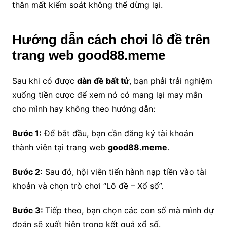
thân mất kiểm soát không thể dừng lại.
Hướng dẫn cách chơi lô đề trên
trang web good88.meme
Sau khi có được
dàn đề bất tử
, bạn phải trải nghiệm
xuống tiền cược để xem nó có mang lại may mắn
cho mình hay không theo hướng dẫn:
Bước 1:
Để bắt đầu, bạn cần đăng ký tài khoản
thành viên tại trang web
good88.meme
.
Bước 2:
Sau đó, hội viên tiến hành nạp tiền vào tài
khoản và chọn trò chơi “Lô đề – Xổ số”.
Bước 3:
Tiếp theo, bạn chọn các con số mà mình dự
đoán sẽ xuất hiện trong kết quả xổ số.