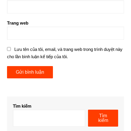
Trang web
Lưu tên của tôi, email, và trang web trong trình duyệt này
cho lần bình luận kế tiếp của tôi.
Tìm kiếm
Tìm
kiếm