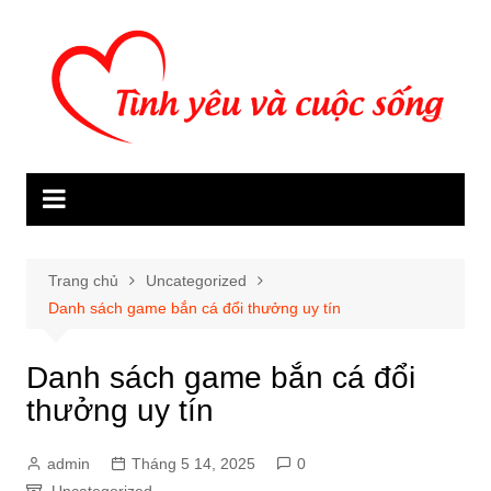
Chuyển
đến
phần
nội
dung
Trang chủ
Uncategorized
Danh sách game bắn cá đổi thưởng uy tín
Danh sách game bắn cá đổi
thưởng uy tín
admin
Tháng 5 14, 2025
0
Uncategorized