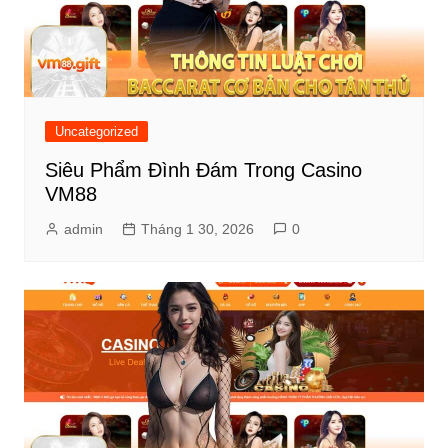
Uncategorized
Siêu Phẩm Đình Đám Trong Casino
VM88
admin
Tháng 1 30, 2026
0