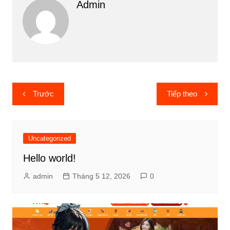
Admin
Điều
Trước
Tiếp theo
hướng
bài
viết
Uncategorized
Hello world!
admin
Tháng 5 12, 2026
0