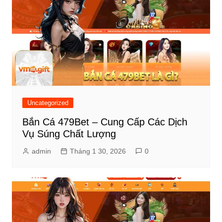
Uncategorized
Bắn Cá 479Bet – Cung Cấp Các Dịch
Vụ Súng Chất Lượng
admin
Tháng 1 30, 2026
0