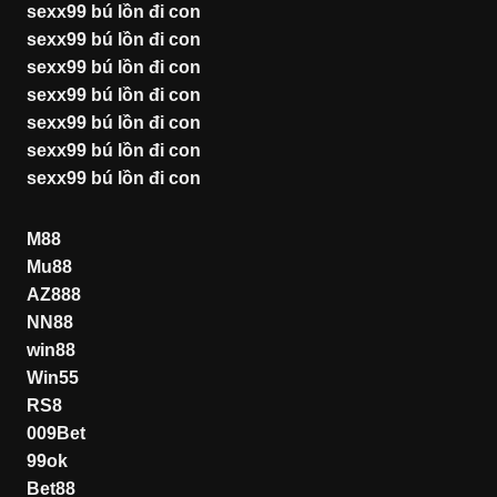
sexx99 bú lồn đi con
sexx99 bú lồn đi con
sexx99 bú lồn đi con
sexx99 bú lồn đi con
sexx99 bú lồn đi con
sexx99 bú lồn đi con
sexx99 bú lồn đi con
M88
Mu88
AZ888
NN88
win88
Win55
RS8
009Bet
99ok
Bet88