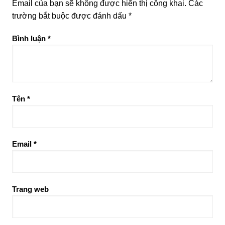
Email của bạn sẽ không được hiển thị công khai.
Các
trường bắt buộc được đánh dấu
*
Bình luận
*
Tên
*
Email
*
Trang web