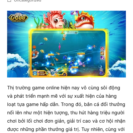
Thị trường game online hiện nay vô cùng sôi động
và phát triển mạnh mẽ với sự xuất hiện của hàng
loạt tựa game hấp dẫn. Trong đó, bắn cá đổi thưởng
nổi lên như một hiện tượng, thu hút hàng triệu người
chơi bởi lối chơi đơn giản, giải trí cao và cơ hội nhận
được những phần thưởng giá trị. Tuy nhiên, cùng với