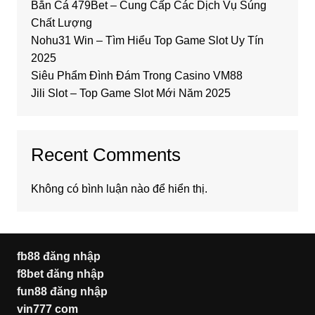
Bắn Cá 479Bet – Cung Cấp Các Dịch Vụ Súng
Chất Lượng
Nohu31 Win – Tìm Hiểu Top Game Slot Uy Tín
2025
Siêu Phẩm Đình Đám Trong Casino VM88
Jili Slot – Top Game Slot Mới Năm 2025
Recent Comments
Không có bình luận nào để hiển thị.
fb88 đăng nhập
f8bet đăng nhập
fun88 đăng nhập
vin777 com