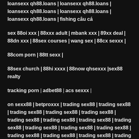
loansexx qh88.loans
|
loansexx qh88.loans
|
loansexx qh88.loans
|
loansexx qh88.loans
|
loansexx qh88.loans
|
fishing câu cá
sex 88oi xxx
|
88xxx adult
|
mbank xxx
|
89xx deal
|
88dn xxx
|
88sex courses
|
wang sex
|
88cx sexxx
|
88com porn
|
88tt sexx
|
88sex church
|
88hi xxxx
|
88now qhsexxx
|
sex88
realty
tracking porn
|
adbet88
|
acs sexxx
|
on sexx88
|
betproxxx
|
trading sex88
|
trading sex88
|
trading sex88
|
trading sex88
|
trading sex88
|
trading sex88
|
trading sex88
|
trading sex88
|
trading
sex88
|
trading sex88
|
trading sex88
|
trading sex88
|
trading sex88
|
trading sex88
|
trading sex88
|
trading