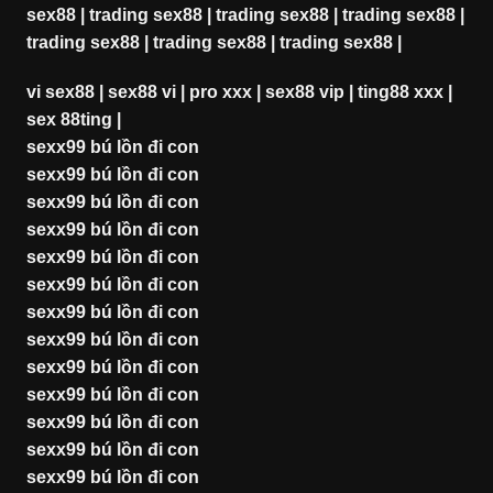
sex88
|
trading sex88
|
trading sex88
|
trading sex88
|
trading sex88
|
trading sex88
|
trading sex88
|
vi sex88
|
sex88 vi
|
pro xxx
|
sex88 vip
|
ting88 xxx
|
sex 88ting
|
sexx99 bú lồn đi con
sexx99 bú lồn đi con
sexx99 bú lồn đi con
sexx99 bú lồn đi con
sexx99 bú lồn đi con
sexx99 bú lồn đi con
sexx99 bú lồn đi con
sexx99 bú lồn đi con
sexx99 bú lồn đi con
sexx99 bú lồn đi con
sexx99 bú lồn đi con
sexx99 bú lồn đi con
sexx99 bú lồn đi con