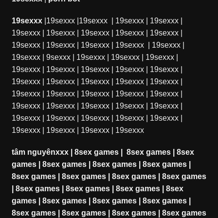
19sexxx
|
19sexxx
|
19sexxx
|
19sexxx
|
19sexxx
|
19sexxx
|
19sexxx
|
19sexxx
|
19sexxx
|
19sexxx
|
19sexxx
|
19sexxx
|
19sexxx
|
19sexxx
|
19sexxx
|
19sexxx
|
9sexxx
|
19sexxx
|
19sexxx
|
19sexxx
|
19sexxx
|
19sexxx
|
19sexxx
|
19sexxx
|
19sexxx
|
19sexxx
|
19sexxx
|
19sexxx
|
19sexxx
|
19sexxx
|
19sexxx
|
19sexxx
|
19sexxx
|
19sexxx
|
19sexxx
|
19sexxx
|
19sexxx
|
19sexxx
|
19sexxx
|
19sexxx
|
19sexxx
|
19sexxx
|
19sexxx
|
19sexxx
|
19sexxx
|
19sexxx
|
19sexxx
|
19sexxx
|
19sexxx
tâm nguyênxxx
|
8sex games
|
8sex games
|
8sex
games
|
8sex games
|
8sex games
|
8sex games
|
8sex games
|
8sex games
|
8sex games
|
8sex games
|
8sex games
|
8sex games
|
8sex games
|
8sex
games
|
8sex games
|
8sex games
|
8sex games
|
8sex games
|
8sex games
|
8sex games
|
8sex games