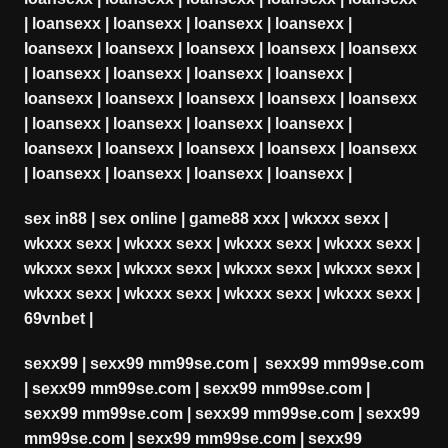
|
loansexx
|
loansexx
|
loansexx
|
loansexx
|
loansexx
|
loansexx
|
loansexx
|
loansexx
|
loansexx
|
loansexx
|
loansexx
|
loansexx
|
loansexx
|
loansexx
|
loansexx
|
loansexx
|
loansexx
|
loansexx
|
loansexx
|
loansexx
|
loansexx
|
loansexx
|
loansexx
|
loansexx
|
loansexx
|
loansexx
|
loansexx
|
loansexx
|
loansexx
|
loansexx
|
loansexx
|
sex in88
|
sex online
|
game88 xxx
|
wkxxx sexx
|
wkxxx sexx
|
wkxxx sexx
|
wkxxx sexx
|
wkxxx sexx
|
wkxxx sexx
|
wkxxx sexx
|
wkxxx sexx
|
wkxxx sexx
|
wkxxx sexx
|
wkxxx sexx
|
wkxxx sexx
|
wkxxx sexx
|
69vnbet
|
sexx99
|
sexx99 mm99se.com
|
sexx99 mm99se.com
|
sexx99 mm99se.com
|
sexx99 mm99se.com
|
sexx99 mm99se.com
|
sexx99 mm99se.com
|
sexx99
mm99se.com
|
sexx99 mm99se.com
|
sexx99