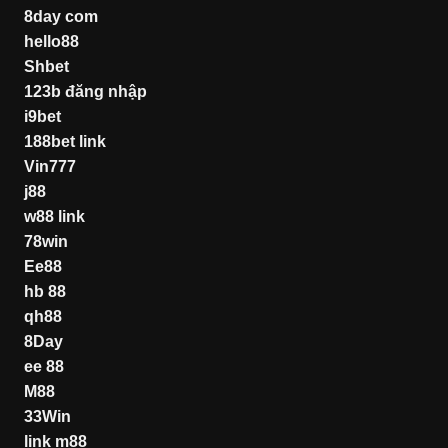
8day com
hello88
Shbet
123b đăng nhập
i9bet
188bet link
Vin777
j88
w88 link
78win
Ee88
hb 88
qh88
8Day
ee 88
M88
33Win
link m88