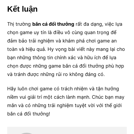
Kết luận
Thị trường
bắn cá đổi thưởng
rất đa dạng, việc lựa
chọn game uy tín là điều vô cùng quan trọng để
đảm bảo trải nghiệm và khám phá chơi game an
toàn và hiệu quả. Hy vọng bài viết này mang lại cho
bạn những thông tin chính xác và hữu ích để lựa
chọn được những game bắn cá đổi thưởng phù hợp
và tránh được những rủi ro không đáng có.
Hãy luôn chơi game có trách nhiệm và tận hưởng
niềm vui giải trí một cách lành mạnh. Chúc bạn may
mắn và có những trải nghiệm tuyệt vời với thế giới
bắn cá đổi thưởng!