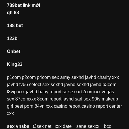
789bet link mới
qh 88
188 bet
123b
Onbet
King33
p1com
p2com
p4com
sex army
sexhd
javhd
charity xxx
javhd
tv66
select sex
sexhd
javhd
sexhd
javhd
p3com
f8vip xxx
javhd
baby report
sc sexxx
t2comxxx
vegas
sex
87comxxx
8com report
javhd
sarl sex
90tv
makeup
girl
best porn
84vn xxx
casino report
casino report
center
xxx
sex vnsbs
t3sex net
xxx date
sane sexxx
bco