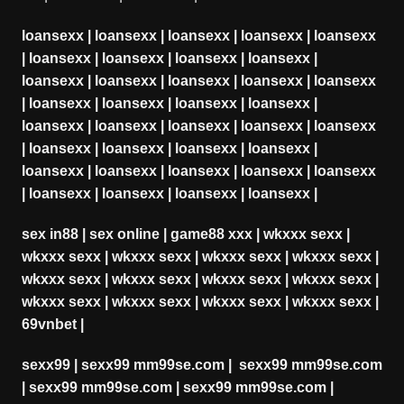
loansexx
|
loansexx
|
loansexx
|
loansexx
|
loansexx
|
loansexx
|
loansexx
|
loansexx
|
loansexx
|
loansexx
|
loansexx
|
loansexx
|
loansexx
|
loansexx
|
loansexx
|
loansexx
|
loansexx
|
loansexx
|
loansexx
|
loansexx
|
loansexx
|
loansexx
|
loansexx
|
loansexx
|
loansexx
|
loansexx
|
loansexx
|
loansexx
|
loansexx
|
loansexx
|
loansexx
|
loansexx
|
loansexx
|
loansexx
|
loansexx
|
loansexx
|
sex in88
|
sex online
|
game88 xxx
|
wkxxx sexx
|
wkxxx sexx
|
wkxxx sexx
|
wkxxx sexx
|
wkxxx sexx
|
wkxxx sexx
|
wkxxx sexx
|
wkxxx sexx
|
wkxxx sexx
|
wkxxx sexx
|
wkxxx sexx
|
wkxxx sexx
|
wkxxx sexx
|
69vnbet
|
sexx99
|
sexx99 mm99se.com
|
sexx99 mm99se.com
|
sexx99 mm99se.com
|
sexx99 mm99se.com
|