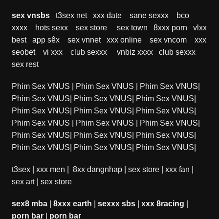
sex vnsbs
t3sex net
xxx date
sane sexxx
bco
xxxx
hots sexx
sex store
sex town
8xxx porn
vlxx
best
app sêx
sex vnnet
xxx online
sex vncom
xxx
seobet
vi xxx
club sexxx
vnbiz xxxx
club sexxx
sex rest
Phim Sex VNUS
|
Phim Sex VNUS
|
Phim Sex VNUS
|
Phim Sex VNUS
|
Phim Sex VNUS
|
Phim Sex VNUS
|
Phim Sex VNUS
|
Phim Sex VNUS
|
Phim Sex VNUS
|
Phim Sex VNUS
|
Phim Sex VNUS
|
Phim Sex VNUS
|
Phim Sex VNUS
|
Phim Sex VNUS
|
Phim Sex VNUS
|
Phim Sex VNUS
|
Phim Sex VNUS
|
Phim Sex VNUS
|
t3sex
|
xxx men
|
8xx dangnhap
|
sex store
|
xxx fan
|
sex art
|
sex store
sex8 mba
|
8xxx earth
|
sexxx sbs
|
xxx 8racing
|
porn bar
|
porn bar