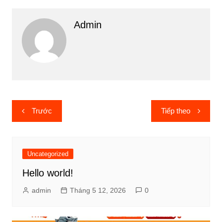
Admin
Điều
Trước
Tiếp theo
hướng
bài
viết
Uncategorized
Hello world!
admin
Tháng 5 12, 2026
0