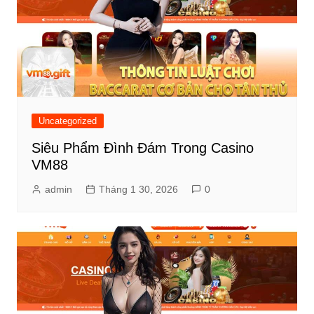
Uncategorized
Siêu Phẩm Đình Đám Trong Casino
VM88
admin
Tháng 1 30, 2026
0