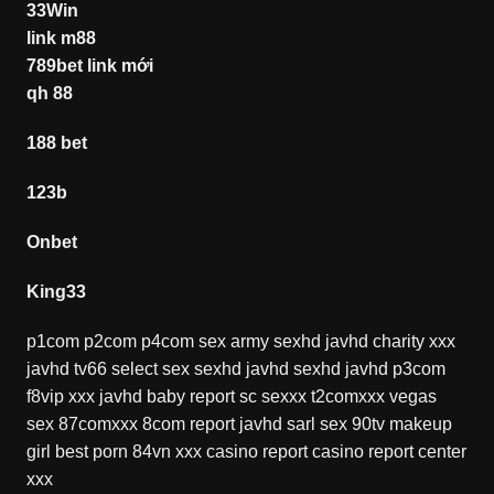
33Win
link m88
789bet link mới
qh 88
188 bet
123b
Onbet
King33
p1com
p2com
p4com
sex army
sexhd
javhd
charity xxx
javhd
tv66
select sex
sexhd
javhd
sexhd
javhd
p3com
f8vip xxx
javhd
baby report
sc sexxx
t2comxxx
vegas
sex
87comxxx
8com report
javhd
sarl sex
90tv
makeup
girl
best porn
84vn xxx
casino report
casino report
center
xxx