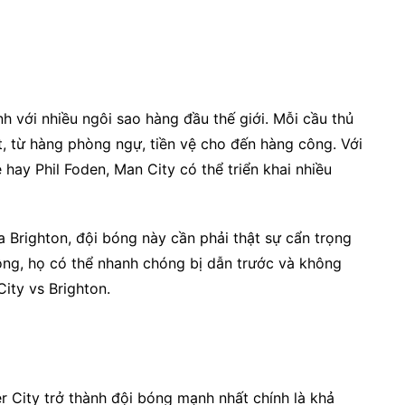
h với nhiều ngôi sao hàng đầu thế giới. Mỗi cầu thủ
t, từ hàng phòng ngự, tiền vệ cho đến hàng công. Với
hay Phil Foden, Man City có thể triển khai nhiều
ủa Brighton, đội bóng này cần phải thật sự cẩn trọng
ông, họ có thể nhanh chóng bị dẫn trước và không
City vs Brighton.
r City trở thành đội bóng mạnh nhất chính là khả