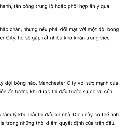
hanh, tấn công trung lộ hoặc phối hợp ăn ý qua
chắc chắn, nhưng nếu phải đối mặt với một đội bóng
r City, họ sẽ gặp rất nhiều khó khăn trong việc
 kỳ đội bóng nào. Manchester City với sức mạnh của
iễn ấn tượng khi được thi đấu trước sự cổ vũ của
c tâm lý khi phải thi đấu xa nhà. Điều này có thể ảnh
là trong những thời điểm quyết định của trận đấu.