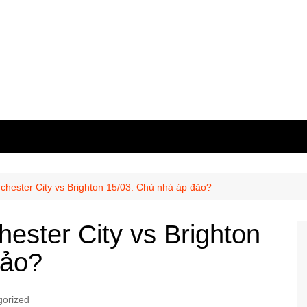
chester City vs Brighton 15/03: Chủ nhà áp đảo?
ester City vs Brighton
đảo?
gorized