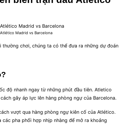
 Atlético Madrid vs Barcelona
i thường chơi, chúng ta có thể đưa ra những dự đoán
o?
tốc độ nhanh ngay từ những phút đầu tiên. Atletico
m cách gây áp lực lên hàng phòng ngự của Barcelona.
cách vượt qua hàng phòng ngự kiên cố của Atlético.
à các pha phối hợp nhịp nhàng để mở ra khoảng