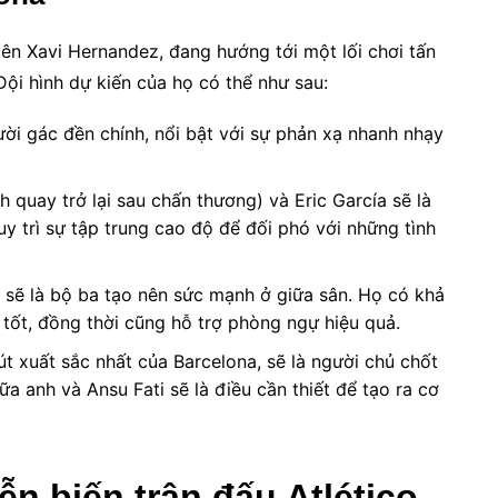
iên Xavi Hernandez, đang hướng tới một lối chơi tấn
ội hình dự kiến của họ có thể như sau:
ời gác đền chính, nổi bật với sự phản xạ nhanh nhạy
quay trở lại sau chấn thương) và Eric García sẽ là
y trì sự tập trung cao độ để đối phó với những tình
i sẽ là bộ ba tạo nên sức mạnh ở giữa sân. Họ có khả
 tốt, đồng thời cũng hỗ trợ phòng ngự hiệu quả.
t xuất sắc nhất của Barcelona, sẽ là người chủ chốt
ữa anh và Ansu Fati sẽ là điều cần thiết để tạo ra cơ
ễn biến trận đấu Atlético