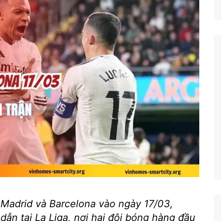
 Madrid và Barcelona vào ngày 17/03,
dẫn tại La Liga, nơi hai đội bóng hàng đầu