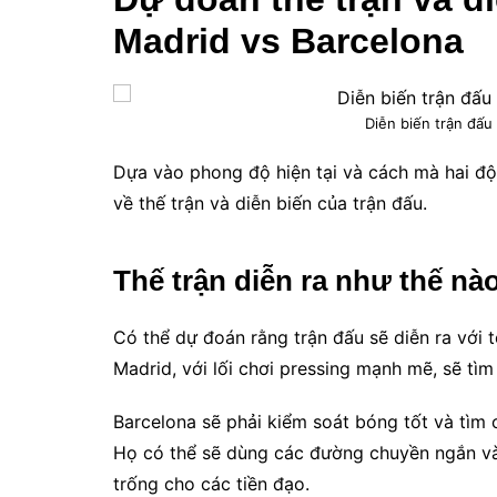
Madrid vs Barcelona
Diễn biến trận đấu
Dựa vào phong độ hiện tại và cách mà hai độ
về thế trận và diễn biến của trận đấu.
Thế trận diễn ra như thế nà
Có thể dự đoán rằng trận đấu sẽ diễn ra với 
Madrid, với lối chơi pressing mạnh mẽ, sẽ tì
Barcelona sẽ phải kiểm soát bóng tốt và tìm 
Họ có thể sẽ dùng các đường chuyền ngắn v
trống cho các tiền đạo.