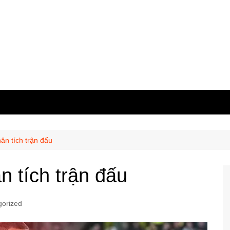
ân tích trận đấu
n tích trận đấu
gorized