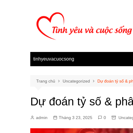
Chuyển
đến
phần
nội
dung
tinhyeuvacuocsong
Trang chủ
Uncategorized
Dự đoán tỷ số & ph
Dự đoán tỷ số & phâ
admin
Tháng 3 23, 2025
0
Uncate