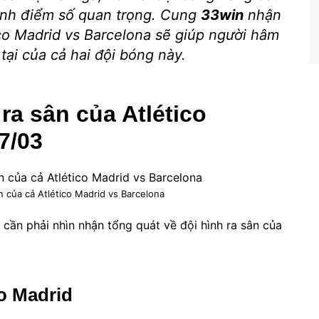
ành điểm số quan trọng. Cung
33win
nhận
ico Madrid vs Barcelona sẽ giúp người hâm
tại của cả hai đội bóng này.
ra sân của Atlético
7/03
n của cả Atlético Madrid vs Barcelona
, cần phải nhìn nhận tổng quát về đội hình ra sân của
co Madrid