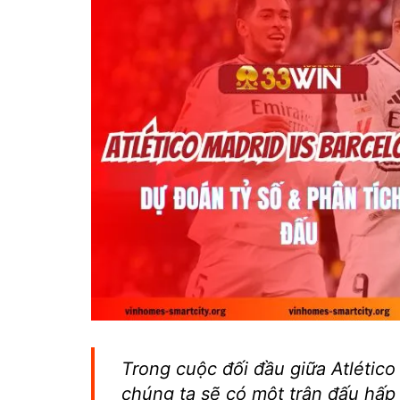
Trong cuộc đối đầu giữa Atlético
chúng ta sẽ có một trận đấu hấp 