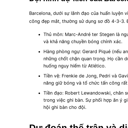
Barcelona, dưới sự lãnh đạo của huấn luyện v
công đẹp mắt, thường sử dụng sơ đồ 4-3-3. Đ
Thủ môn: Marc-André ter Stegen là ngư
và khả năng chuyền bóng chính xác.
Hàng phòng ngự: Gerard Piqué (nếu anh 
những chốt chặn quan trọng. Họ cần du
huống nguy hiểm từ Atlético.
Tiền vệ: Frenkie de Jong, Pedri và Gav
năng giữ bóng và tổ chức tấn công rất
Tiền đạo: Robert Lewandowski, chân sú
trong việc ghi bàn. Sự phối hợp ăn ý gi
hội ghi bàn cho đội.
Dự đoán thế trận và di