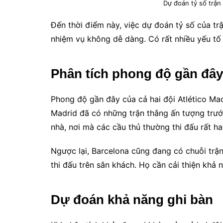
Dự đoán tỷ số trận
Đến thời điểm này, việc dự đoán tỷ số của tr
nhiệm vụ không dễ dàng. Có rất nhiều yếu tố
Phân tích phong độ gần đây
Phong độ gần đây của cả hai đội Atlético Mad
Madrid đã có những trận thắng ấn tượng trướ
nhà, nơi mà các cầu thủ thường thi đấu rất ha
Ngược lại, Barcelona cũng đang có chuỗi trậ
thi đấu trên sân khách. Họ cần cải thiện kh
Dự đoán khả năng ghi bàn