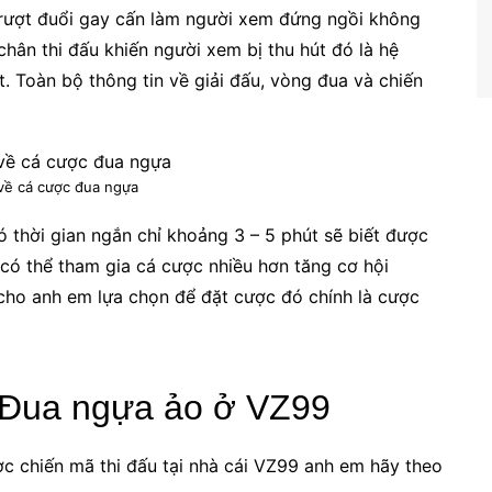
rượt đuổi gay cấn làm người xem đứng ngồi không
chân thi đấu khiến người xem bị thu hút đó là hệ
ật. Toàn bộ thông tin về giải đấu, vòng đua và chiến
 về cá cược đua ngựa
 thời gian ngắn chỉ khoảng 3 – 5 phút sẽ biết được
 có thể tham gia cá cược nhiều hơn tăng cơ hội
 cho anh em lựa chọn để đặt cược đó chính là cược
 Đua ngựa ảo ở VZ99
ợc chiến mã thi đấu tại nhà cái VZ99 anh em hãy theo