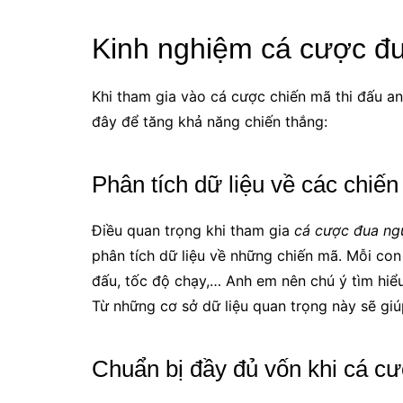
Kinh nghiệm cá cược đ
Khi tham gia vào cá cược chiến mã thi đấu 
đây để tăng khả năng chiến thắng:
Phân tích dữ liệu về các chiế
Điều quan trọng khi tham gia
cá cược đua ng
phân tích dữ liệu về những chiến mã. Mỗi co
đấu, tốc độ chạy,… Anh em nên chú ý tìm hiểu 
Từ những cơ sở dữ liệu quan trọng này sẽ giú
Chuẩn bị đầy đủ vốn khi cá c