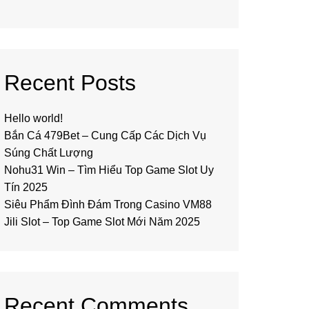
Recent Posts
Hello world!
Bắn Cá 479Bet – Cung Cấp Các Dịch Vụ
Súng Chất Lượng
Nohu31 Win – Tìm Hiểu Top Game Slot Uy
Tín 2025
Siêu Phẩm Đình Đám Trong Casino VM88
Jili Slot – Top Game Slot Mới Năm 2025
Recent Comments