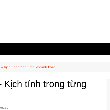
 – Kịch tính trong từng khoảnh khắc
 Kịch tính trong từng
rized