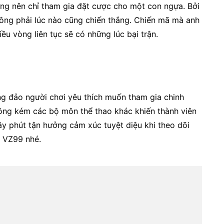
ng nên chỉ tham gia đặt cược cho một con ngựa. Bởi
không phải lúc nào cũng chiến thắng. Chiến mã mà anh
ều vòng liên tục sẽ có những lúc bại trận.
ông đảo người chơi yêu thích muốn tham gia chinh
hông kém các bộ môn thể thao khác khiến thành viên
y phút tận hưởng cảm xúc tuyệt diệu khi theo dõi
 VZ99 nhé.