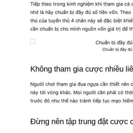
Tiếp theo trong kinh nghiệm khi tham gia cá
nhớ là hãy chuẩn bị đầy đủ số tiền vốn. Theo 
thú của tuyển thủ 4 chân này sẽ đặc biệt khi
cần chuẩn bị cho mình nguồn vốn giá trị để t
Chuẩn bị đầy đủ
Không tham gia cược nhiều liê
Người chơi tham gia đua ngựa cần thiết nên 
này tới vòng khác. Mọi người cần phải có thờ
trước đó như thế nào tránh tiếp tục mạo hiểm
Đừng nên tập trung đặt cược 