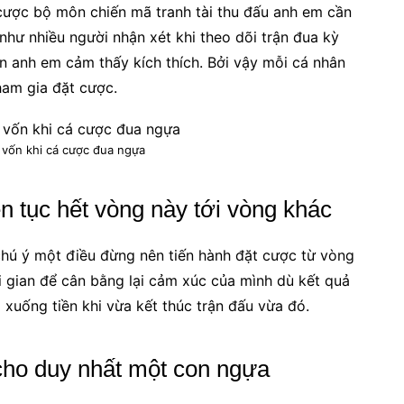
 cược bộ môn chiến mã tranh tài thu đấu anh em cần
như nhiều người nhận xét khi theo dõi trận đua kỳ
ến anh em cảm thấy kích thích. Bởi vậy mỗi cá nhân
ham gia đặt cược.
 vốn khi cá cược đua ngựa
n tục hết vòng này tới vòng khác
chú ý một điều đừng nên tiến hành đặt cược từ vòng
i gian để cân bằng lại cảm xúc của mình dù kết quả
 xuống tiền khi vừa kết thúc trận đấu vừa đó.
cho duy nhất một con ngựa