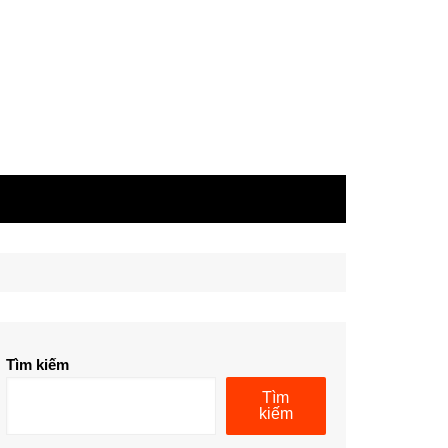
Tìm kiếm
Tìm
kiếm