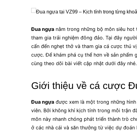
Đua ngựa
nằm trong những bộ môn siêu hot t
tham gia trải nghiệm đông đảo. Tại đây ngườ
cấn đến nghẹt thở và tham gia cá cược thú vị
cược. Để khám phá cụ thể hơn về sản phẩm g
cùng theo dõi bài viết cập nhật dưới đây nhé.
Giới thiệu về cá cược 
Đua ngựa
được xem là một trong những hình t
viên. Bởi không khí kịch tính trong mỗi trận 
môn này nhanh chóng phát triển thành trò chơ
ở các nhà cái và săn thưởng từ việc dự đoán 