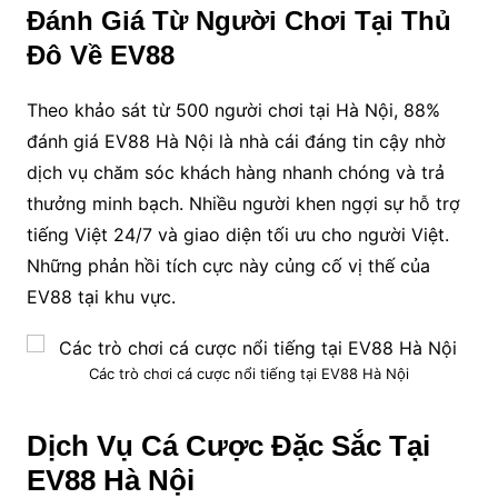
Đánh Giá Từ Người Chơi Tại Thủ
Đô Về EV88
Theo khảo sát từ 500 người chơi tại Hà Nội, 88%
đánh giá EV88 Hà Nội là nhà cái đáng tin cậy nhờ
dịch vụ chăm sóc khách hàng nhanh chóng và trả
thưởng minh bạch. Nhiều người khen ngợi sự hỗ trợ
tiếng Việt 24/7 và giao diện tối ưu cho người Việt.
Những phản hồi tích cực này củng cố vị thế của
EV88 tại khu vực.
Các trò chơi cá cược nổi tiếng tại EV88 Hà Nội
Dịch Vụ Cá Cược Đặc Sắc Tại
EV88 Hà Nội