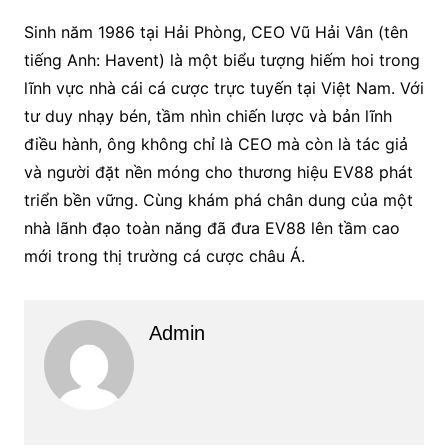
Sinh năm 1986 tại Hải Phòng, CEO Vũ Hải Vân (tên
tiếng Anh: Havent) là một biểu tượng hiếm hoi trong
lĩnh vực nhà cái cá cược trực tuyến tại Việt Nam. Với
tư duy nhạy bén, tầm nhìn chiến lược và bản lĩnh
điều hành, ông không chỉ là CEO mà còn là tác giả
và người đặt nền móng cho thương hiệu EV88 phát
triển bền vững. Cùng khám phá chân dung của một
nhà lãnh đạo toàn năng đã đưa EV88 lên tầm cao
mới trong thị trường cá cược châu Á.
Admin