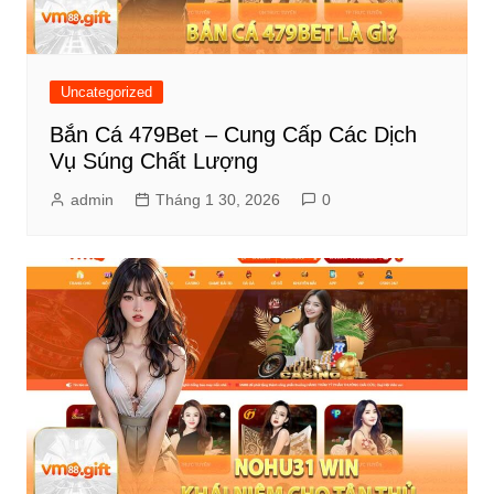
Uncategorized
Bắn Cá 479Bet – Cung Cấp Các Dịch
Vụ Súng Chất Lượng
admin
Tháng 1 30, 2026
0