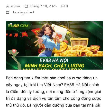
admin
Tháng 7 10, 2025
0
Uncategorized
Bạn đang tìm kiếm một sân chơi cá cược đáng tin
cậy ngay tại trái tim Việt Nam? EV88 Hà Nội chính
là điểm đến lý tưởng, nơi mang đến trải nghiệm giải
trí đa dạng và dịch vụ tận tâm cho cộng đồng cược
thủ thủ đô. Là người dẫn đường của bạn tại nhà cái