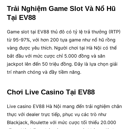
Trải Nghiệm Game Slot Và Nổ Hũ
Tại EV88
Game slot tại EV88 thủ đô có tỷ lệ trả thưởng (RTP)
từ 95-97%, với hơn 200 tựa game như nổ hũ rồng
vàng được yêu thích. Người chơi tại Hà Nội có thể
bắt đầu với mức cược chỉ 5.000 đồng và săn
jackpot lên đến 50 triệu đồng. Đây là lựa chọn giải
trí nhanh chóng và đầy tiềm năng.
Chơi Live Casino Tại EV88
Live casino EV88 Hà Nội mang đến trải nghiệm chân
thực với dealer trực tiếp, phục vụ các trò như
Blackjack, Roulette với mức cược tối thiểu 20.000