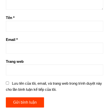
Tên
*
Email
*
Trang web
Lưu tên của tôi, email, và trang web trong trình duyệt này
cho lần bình luận kế tiếp của tôi.