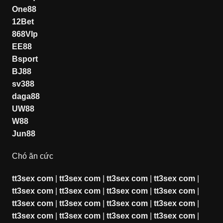
One88
12Bet
868VIp
EE88
Bsport
BJ88
sv388
daga88
UW88
W88
Jun88
Chó ăn cức
tt3sex com
|
tt3sex com
|
tt3sex com
|
tt3sex com
|
tt3sex com
|
tt3sex com
|
tt3sex com
|
tt3sex com
|
tt3sex com
|
tt3sex com
|
tt3sex com
|
tt3sex com
|
tt3sex com
|
tt3sex com
|
tt3sex com
|
tt3sex com
|