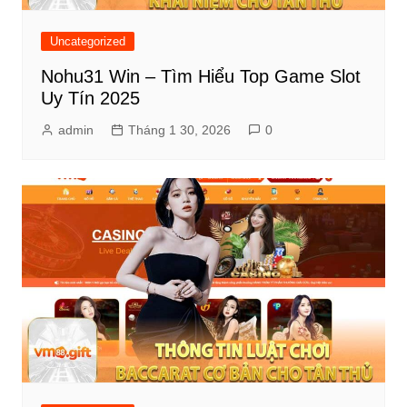
Uncategorized
Nohu31 Win – Tìm Hiểu Top Game Slot
Uy Tín 2025
admin
Tháng 1 30, 2026
0