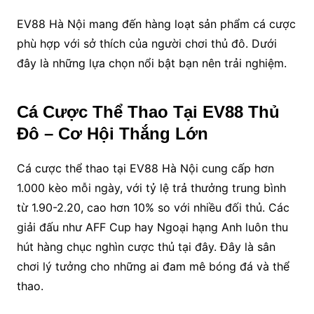
EV88 Hà Nội mang đến hàng loạt sản phẩm cá cược
phù hợp với sở thích của người chơi thủ đô. Dưới
đây là những lựa chọn nổi bật bạn nên trải nghiệm.
Cá Cược Thể Thao Tại EV88 Thủ
Đô – Cơ Hội Thắng Lớn
Cá cược thể thao tại EV88 Hà Nội cung cấp hơn
1.000 kèo mỗi ngày, với tỷ lệ trả thưởng trung bình
từ 1.90-2.20, cao hơn 10% so với nhiều đối thủ. Các
giải đấu như AFF Cup hay Ngoại hạng Anh luôn thu
hút hàng chục nghìn cược thủ tại đây. Đây là sân
chơi lý tưởng cho những ai đam mê bóng đá và thể
thao.