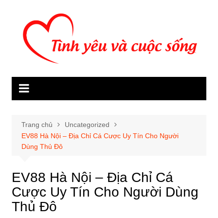
Chuyển
đến
phần
nội
dung
Trang chủ
Uncategorized
EV88 Hà Nội – Địa Chỉ Cá Cược Uy Tín Cho Người
Dùng Thủ Đô
EV88 Hà Nội – Địa Chỉ Cá
Cược Uy Tín Cho Người Dùng
Thủ Đô