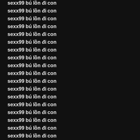
sexx99 bú lồn đi con
sexx99 bú lồn đi con
sexx99 bú lồn đi con
sexx99 bú lồn đi con
sexx99 bú lồn đi con
sexx99 bú lồn đi con
sexx99 bú lồn đi con
sexx99 bú lồn đi con
sexx99 bú lồn đi con
sexx99 bú lồn đi con
sexx99 bú lồn đi con
sexx99 bú lồn đi con
sexx99 bú lồn đi con
sexx99 bú lồn đi con
sexx99 bú lồn đi con
sexx99 bú lồn đi con
sexx99 bú lồn đi con
sexx99 bú lồn đi con