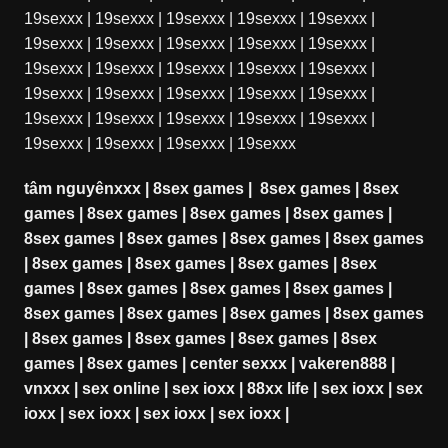
19sexxx
|
19sexxx
|
19sexxx
|
19sexxx
|
19sexxx
|
19sexxx
|
19sexxx
|
19sexxx
|
19sexxx
|
19sexxx
|
19sexxx
|
19sexxx
|
19sexxx
|
19sexxx
|
19sexxx
|
19sexxx
|
19sexxx
|
19sexxx
|
19sexxx
|
19sexxx
|
19sexxx
|
19sexxx
|
19sexxx
|
19sexxx
|
19sexxx
|
19sexxx
|
19sexxx
|
19sexxx
|
19sexxx
tâm nguyênxxx
|
8sex games
|
8sex games
|
8sex
games
|
8sex games
|
8sex games
|
8sex games
|
8sex games
|
8sex games
|
8sex games
|
8sex games
|
8sex games
|
8sex games
|
8sex games
|
8sex
games
|
8sex games
|
8sex games
|
8sex games
|
8sex games
|
8sex games
|
8sex games
|
8sex games
|
8sex games
|
8sex games
|
8sex games
|
8sex
games
|
8sex games
|
center sexxx
|
vakeren888
|
vnxxx
|
sex online
|
sex ioxx
|
88xx life
|
sex ioxx
|
sex
ioxx
|
sex ioxx
|
sex ioxx
|
sex ioxx
|