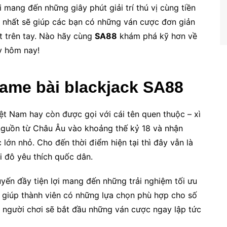
ơi mang đến những giây phút giải trí thú vị cùng tiền
c nhất sẽ giúp các bạn có những ván cược đơn giản
t trên tay. Nào hãy cùng
SA88
khám phá kỹ hơn về
y hôm nay!
game bài blackjack SA88
Việt Nam hay còn được gọi với cái tên quen thuộc – xì
nguồn từ Châu Âu vào khoảng thế kỷ 18 và nhận
lớn nhỏ. Cho đến thời điểm hiện tại thì đây vẫn là
i đô yêu thích quốc dân.
yến đầy tiện lợi mang đến những trải nghiệm tối ưu
 giúp thành viên có những lựa chọn phù hợp cho số
n người chơi sẽ bắt đầu những ván cược ngay lập tức