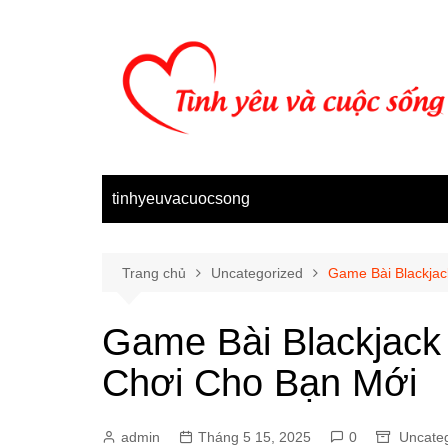
Chuyển
đến
phần
nội
dung
tinhyeuvacuocsong
Trang chủ
Uncategorized
Game Bài Blackja
Game Bài Blackjack
Chơi Cho Bạn Mới
admin
Tháng 5 15, 2025
0
Uncate