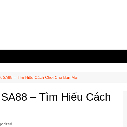
ck SA88 – Tìm Hiểu Cách Chơi Cho Bạn Mới
 SA88 – Tìm Hiểu Cách
gorized