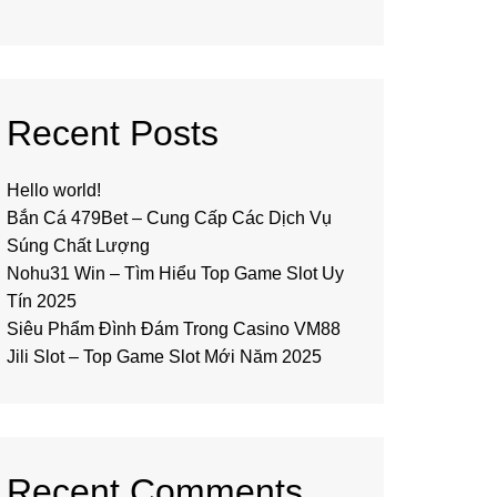
Recent Posts
Hello world!
Bắn Cá 479Bet – Cung Cấp Các Dịch Vụ
Súng Chất Lượng
Nohu31 Win – Tìm Hiểu Top Game Slot Uy
Tín 2025
Siêu Phẩm Đình Đám Trong Casino VM88
Jili Slot – Top Game Slot Mới Năm 2025
Recent Comments