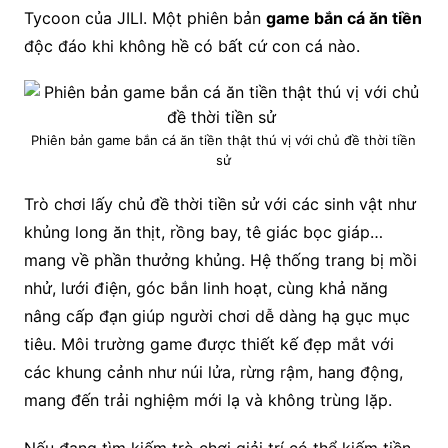
Tycoon của JILI. Một phiên bản
game bắn cá ăn tiền
độc đáo khi không hề có bất cứ con cá nào.
Phiên bản game bắn cá ăn tiền thật thú vị với chủ đề thời tiền
sử
Trò chơi lấy chủ đề thời tiền sử với các sinh vật như
khủng long ăn thịt, rồng bay, tê giác bọc giáp…
mang về phần thưởng khủng. Hệ thống trang bị mồi
nhử, lưới điện, góc bắn linh hoạt, cùng khả năng
nâng cấp đạn giúp người chơi dễ dàng hạ gục mục
tiêu. Môi trường game được thiết kế đẹp mắt với
các khung cảnh như núi lửa, rừng rậm, hang động,
mang đến trải nghiệm mới lạ và không trùng lặp.
Nếu đang tìm kiếm trò chơi giải trí có thể kiếm tiền