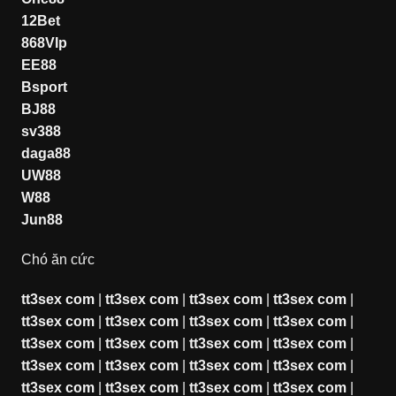
12Bet
868VIp
EE88
Bsport
BJ88
sv388
daga88
UW88
W88
Jun88
Chó ăn cức
tt3sex com
|
tt3sex com
|
tt3sex com
|
tt3sex com
|
tt3sex com
|
tt3sex com
|
tt3sex com
|
tt3sex com
|
tt3sex com
|
tt3sex com
|
tt3sex com
|
tt3sex com
|
tt3sex com
|
tt3sex com
|
tt3sex com
|
tt3sex com
|
tt3sex com
|
tt3sex com
|
tt3sex com
|
tt3sex com
|