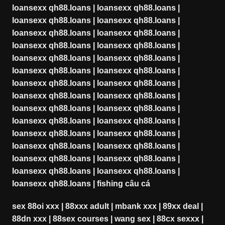
loansexx qh88.loans
|
loansexx qh88.loans
|
loansexx qh88.loans
|
loansexx qh88.loans
|
loansexx qh88.loans
|
loansexx qh88.loans
|
loansexx qh88.loans
|
loansexx qh88.loans
|
loansexx qh88.loans
|
loansexx qh88.loans
|
loansexx qh88.loans
|
loansexx qh88.loans
|
loansexx qh88.loans
|
loansexx qh88.loans
|
loansexx qh88.loans
|
loansexx qh88.loans
|
loansexx qh88.loans
|
loansexx qh88.loans
|
loansexx qh88.loans
|
loansexx qh88.loans
|
loansexx qh88.loans
|
loansexx qh88.loans
|
loansexx qh88.loans
|
loansexx qh88.loans
|
loansexx qh88.loans
|
loansexx qh88.loans
|
loansexx qh88.loans
|
loansexx qh88.loans
|
loansexx qh88.loans
|
fishing câu cá
sex 88oi xxx
|
88xxx adult
|
mbank xxx
|
89xx deal
|
88dn xxx
|
88sex courses
|
wang sex
|
88cx sexxx
|