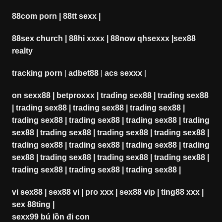
88com porn
|
88tt sexx
|
88sex church
|
88hi xxxx
|
88now qhsexxx
|
sex88
realty
tracking porn
|
adbet88
|
acs sexxx
|
on sexx88
|
betproxxx
|
trading sex88
|
trading sex88
|
trading sex88
|
trading sex88
|
trading sex88
|
trading sex88
|
trading sex88
|
trading sex88
|
trading
sex88
|
trading sex88
|
trading sex88
|
trading sex88
|
trading sex88
|
trading sex88
|
trading sex88
|
trading
sex88
|
trading sex88
|
trading sex88
|
trading sex88
|
trading sex88
|
trading sex88
|
trading sex88
|
vi sex88
|
sex88 vi
|
pro xxx
|
sex88 vip
|
ting88 xxx
|
sex 88ting
|
sexx99 bú lồn đi con