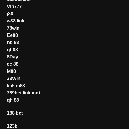
Vin777
j88
w88 link
78win
Ee88
hb 88
qh88
8Day
ee 88
M88
33Win
link m88
789bet link mới
qh 88
188 bet
123b