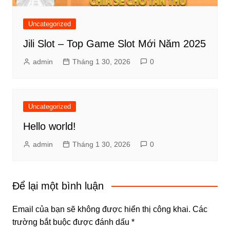
Uncategorized
Jili Slot – Top Game Slot Mới Năm 2025
admin
Tháng 1 30, 2026
0
Uncategorized
Hello world!
admin
Tháng 1 30, 2026
0
Để lại một bình luận
Email của bạn sẽ không được hiển thị công khai.
Các
trường bắt buộc được đánh dấu
*