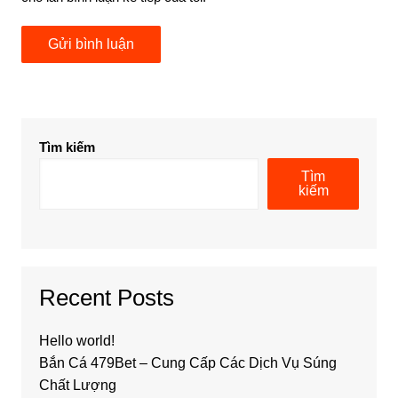
Tìm kiếm
Tìm
kiếm
Recent Posts
Hello world!
Bắn Cá 479Bet – Cung Cấp Các Dịch Vụ Súng
Chất Lượng