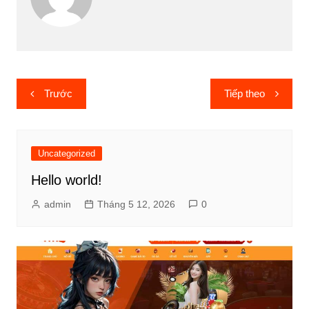
Điều
Trước
Tiếp theo
hướng
bài
viết
Uncategorized
Hello world!
admin
Tháng 5 12, 2026
0