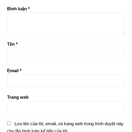
Bình luận
*
Tên
*
Email
*
Trang web
Lưu tên của tôi, email, và trang web trong trình duyệt này
cho lần bình luận kế tiếp của tôi.