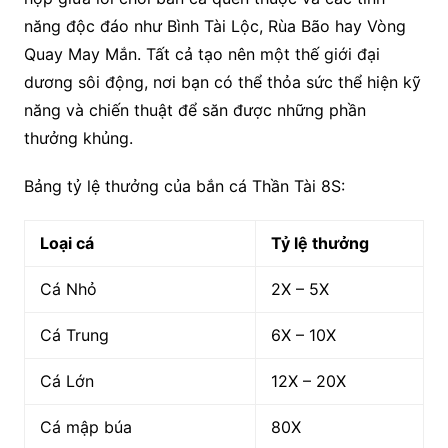
năng độc đáo như Bình Tài Lộc, Rùa Bão hay Vòng
Quay May Mắn. Tất cả tạo nên một thế giới đại
dương sôi động, nơi bạn có thể thỏa sức thể hiện kỹ
năng và chiến thuật để săn được những phần
thưởng khủng.
Bảng tỷ lệ thưởng của bắn cá Thần Tài 8S:
Loại cá
Tỷ lệ thưởng
Cá Nhỏ
2X – 5X
Cá Trung
6X – 10X
Cá Lớn
12X – 20X
Cá mập búa
80X