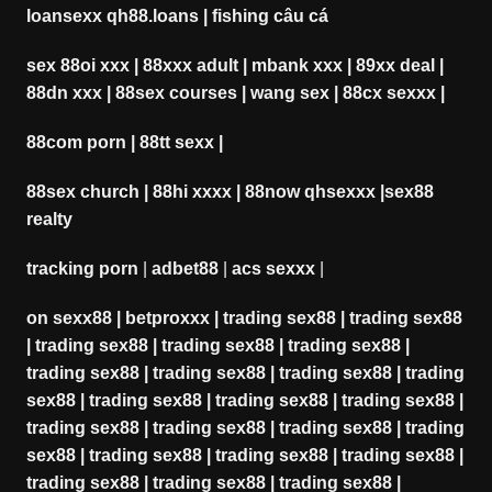
loansexx qh88.loans
|
fishing câu cá
sex 88oi xxx
|
88xxx adult
|
mbank xxx
|
89xx deal
|
88dn xxx
|
88sex courses
|
wang sex
|
88cx sexxx
|
88com porn
|
88tt sexx
|
88sex church
|
88hi xxxx
|
88now qhsexxx
|
sex88
realty
tracking porn
|
adbet88
|
acs sexxx
|
on sexx88
|
betproxxx
|
trading sex88
|
trading sex88
|
trading sex88
|
trading sex88
|
trading sex88
|
trading sex88
|
trading sex88
|
trading sex88
|
trading
sex88
|
trading sex88
|
trading sex88
|
trading sex88
|
trading sex88
|
trading sex88
|
trading sex88
|
trading
sex88
|
trading sex88
|
trading sex88
|
trading sex88
|
trading sex88
|
trading sex88
|
trading sex88
|