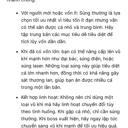
Với người mới hoặc vốn ít: Súng thường là lựa
chọn tối ưu nhất vì tiêu tốn ít đạn nhưng vẫn
có thể săn được cá nhỏ và trung bình. Hãy
tập trung bắn các mục tiêu dễ tiêu diệt để
tích lũy vốn dần dần.
Khi đã có vốn lớn: bạn có thể nâng cấp lên vũ
khí mạnh hơn như đại bác, súng điện, hoặc
súng laser. Những loại súng này giúp tiêu diệt
cá lớn nhanh hơn, đồng thời có khả năng gây
sát thương lan, giúp bạn ăn được nhiều cá
trong một lần bắn.
Kết hợp linh hoạt: Không nên chỉ dùng một
loại vũ khí mà hãy linh hoạt chuyển đổi tùy
theo tình huống. Khi gặp cá nhỏ, chỉ cần súng
thường. Khi boss xuất hiện, hãy ngay lập tức
chuyển sang vũ khí mạnh để tối ưu hiệu quả.