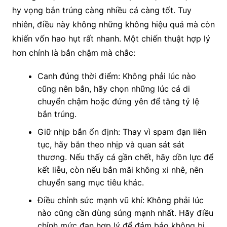
hy vọng bắn trúng càng nhiều cá càng tốt. Tuy
nhiên, điều này không những không hiệu quả mà còn
khiến vốn hao hụt rất nhanh. Một chiến thuật hợp lý
hơn chính là bắn chậm mà chắc:
Canh đúng thời điểm: Không phải lúc nào
cũng nên bắn, hãy chọn những lúc cá di
chuyển chậm hoặc đứng yên để tăng tỷ lệ
bắn trúng.
Giữ nhịp bắn ổn định: Thay vì spam đạn liên
tục, hãy bắn theo nhịp và quan sát sát
thương. Nếu thấy cá gần chết, hãy dồn lực để
kết liễu, còn nếu bắn mãi không xi nhê, nên
chuyển sang mục tiêu khác.
Điều chỉnh sức mạnh vũ khí: Không phải lúc
nào cũng cần dùng súng mạnh nhất. Hãy điều
chỉnh mức đạn hợp lý để đảm bảo không bị