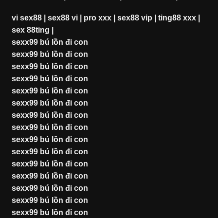
vi sex88
|
sex88 vi
|
pro xxx
|
sex88 vip
|
ting88 xxx
|
sex 88ting
|
sexx99 bú lồn đi con
sexx99 bú lồn đi con
sexx99 bú lồn đi con
sexx99 bú lồn đi con
sexx99 bú lồn đi con
sexx99 bú lồn đi con
sexx99 bú lồn đi con
sexx99 bú lồn đi con
sexx99 bú lồn đi con
sexx99 bú lồn đi con
sexx99 bú lồn đi con
sexx99 bú lồn đi con
sexx99 bú lồn đi con
sexx99 bú lồn đi con
sexx99 bú lồn đi con