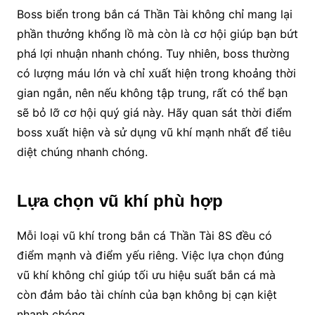
Boss biển trong bắn cá Thần Tài không chỉ mang lại
phần thưởng khổng lồ mà còn là cơ hội giúp bạn bứt
phá lợi nhuận nhanh chóng. Tuy nhiên, boss thường
có lượng máu lớn và chỉ xuất hiện trong khoảng thời
gian ngắn, nên nếu không tập trung, rất có thể bạn
sẽ bỏ lỡ cơ hội quý giá này. Hãy quan sát thời điểm
boss xuất hiện và sử dụng vũ khí mạnh nhất để tiêu
diệt chúng nhanh chóng.
Lựa chọn vũ khí phù hợp
Mỗi loại vũ khí trong bắn cá Thần Tài 8S đều có
điểm mạnh và điểm yếu riêng. Việc lựa chọn đúng
vũ khí không chỉ giúp tối ưu hiệu suất bắn cá mà
còn đảm bảo tài chính của bạn không bị cạn kiệt
nhanh chóng.