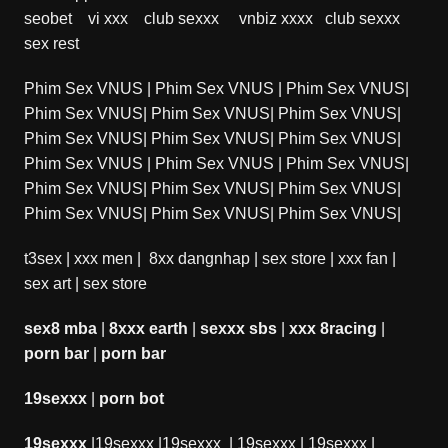
seobet
vi xxx
club sexxx
vnbiz xxxx
club sexxx
sex rest
Phim Sex VNUS
|
Phim Sex VNUS
|
Phim Sex VNUS
|
Phim Sex VNUS
|
Phim Sex VNUS
|
Phim Sex VNUS
|
Phim Sex VNUS
|
Phim Sex VNUS
|
Phim Sex VNUS
|
Phim Sex VNUS
|
Phim Sex VNUS
|
Phim Sex VNUS
|
Phim Sex VNUS
|
Phim Sex VNUS
|
Phim Sex VNUS
|
Phim Sex VNUS
|
Phim Sex VNUS
|
Phim Sex VNUS
|
t3sex
|
xxx men
|
8xx dangnhap
|
sex store
|
xxx fan
|
sex art
|
sex store
sex8 mba
|
8xxx earth
|
sexxx sbs
|
xxx 8racing
|
porn bar
|
porn bar
19sexxx
|
porn bot
19sexxx
|
19sexxx
|
19sexxx
|
19sexxx
|
19sexxx
|