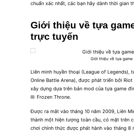
chuẩn xác nhất, các bạn hãy dành thời gian t
Giới thiệu về tựa gam
trực tuyến
Giới thiệu về tựa game
Liên minh huyền thoại (League of Legends), t
Online Battle Arena), được phát triển bởi R
xây dựng dựa trên bản mod của tựa game đìn
III: Frozen Throne.
Được ra mắt vào tháng 10 năm 2009, Liên Min
thành một hiện tượng toàn cầu, có mặt trên 
chơi chính thức được phát hành vào tháng 8