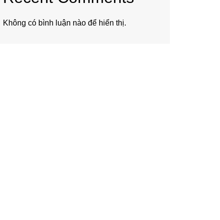
Không có bình luận nào để hiển thị.