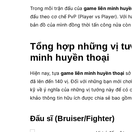
Trong mỗi trận đấu của
game liên minh huyề
đấu theo cơ chế PvP (Player vs Player). Với 
bản đồ của mình đồng thời tấn công nửa còn 
Tổng hợp những vị tư
minh huyền thoại
Hiện nay, tựa
game liên minh huyền thoại
sở
đã lên đến 140 vị. Đối với những bạn mới chơ
kỹ về ý nghĩa của những vị tướng này để có 
khảo thông tin hữu ích được chia sẻ bao gồm
Đấu sĩ (Bruiser/Fighter)