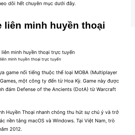
heo dõi hết chuyên mục dưới đây.
e liên minh huyền thoại
 liên minh huyền thoại trực tuyến
ựa game nổi tiếng thuộc thể loại MOBA (Multiplayer
iot Games, một công ty đến từ Hoa Kỳ. Game này được
h đám Defense of the Ancients (DotA) từ Warcraft
h Huyền Thoại nhanh chóng thu hút sự chú ý và trở
các nền tảng macOS và Windows. Tại Việt Nam, trò
 năm 2012.