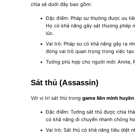
chia sẻ dưới đây bao gồm:
Đặc điểm: Pháp sư thường được ưu tiê
Họ có khả năng gây sát thương phép m
lúc.
Vai trò: Pháp sư có khả năng gây ra n
đóng vai trò quan trọng trong việc tạo
Tướng phù hợp cho người mới: Annie, 
Sát thủ (Assassin)
Với vị trí sát thủ trong
game liên minh huyền 
Đặc điểm: Tướng sát thủ được chia thành
có khả năng di chuyển nhanh chóng hoặ
Vai trò: Sát thủ có khả năng tiêu diệt