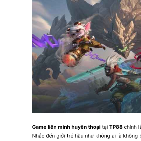
Game liên minh huyền thoại
tại
TP88
chính l
Nhắc đến giới trẻ hầu như không ai là không 