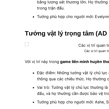
bằng lượng sát thương lớn. Họ thường 
trong trận đấu.
Tướng phù hợp cho người mới: Evelynn,
Tướng vật lý trọng tâm (AD 
Các vị trí quan 
Với vị trí này trong
game liên minh huyền tho
Đặc điểm: Những tướng vật lý chủ lực 
thông qua các chiêu thức. Họ thường có
Vai trò: Tướng vật lý chủ lực thường l
đấu, và họ thường cần được bảo vệ tro
Tướng phù hợp cho người mới: Ashe, Si