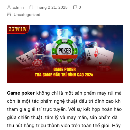
admin
Tháng 2 21, 2025
0
Uncategorized
Game poker
không chỉ là một sản phẩm may rủi mà
còn là một tác phẩm nghệ thuật đấu trí đỉnh cao khi
tham gia giải trí trực tuyến. Với sự kết hợp hoàn hảo
giữa chiến thuật, tâm lý và may mắn, sản phẩm đã
thu hút hàng triệu thành viên trên toàn thế giới. Hãy