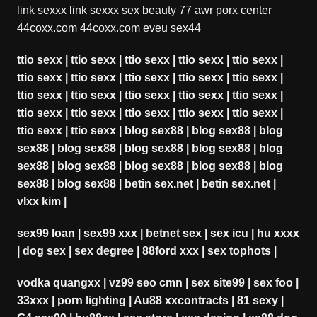
link sexxx
link sexxx
sex beauty
77 awr
porx center
44coxx.com
44coxx.com
eveu sex44
ttio sexx
|
ttio sexx
|
ttio sexx
|
ttio sexx
|
ttio sexx
|
ttio sexx
|
ttio sexx
|
ttio sexx
|
ttio sexx
|
ttio sexx
|
ttio sexx
|
ttio sexx
|
ttio sexx
|
ttio sexx
|
ttio sexx
|
ttio sexx
|
ttio sexx
|
ttio sexx
|
ttio sexx
|
ttio sexx
|
ttio sexx
|
ttio sexx
|
blog sex88
|
blog sex88
|
blog
sex88
|
blog sex88
|
blog sex88
|
blog sex88
|
blog
sex88
|
blog sex88
|
blog sex88
|
blog sex88
|
blog
sex88
|
blog sex88
|
betin sex.net
|
betin sex.net
|
vlxx kim
|
sex99 loan
|
sex99 xxx
|
betnet sex
|
sex icu
|
hu xxxx
|
dog sex
|
sex degree
|
88ford xxx
|
sex tophots
|
vodka quangxx
|
vz99 seo cmn
|
sex site99
|
sex foo
|
33xxx
|
porn lighting
|
Au88 xxcontracts
|
81 sexy
|