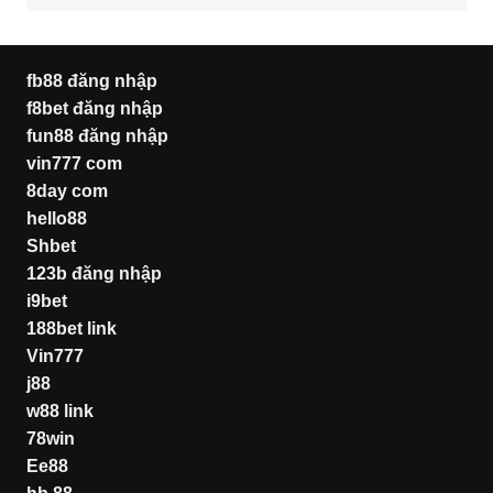
fb88 đăng nhập
f8bet đăng nhập
fun88 đăng nhập
vin777 com
8day com
hello88
Shbet
123b đăng nhập
i9bet
188bet link
Vin777
j88
w88 link
78win
Ee88