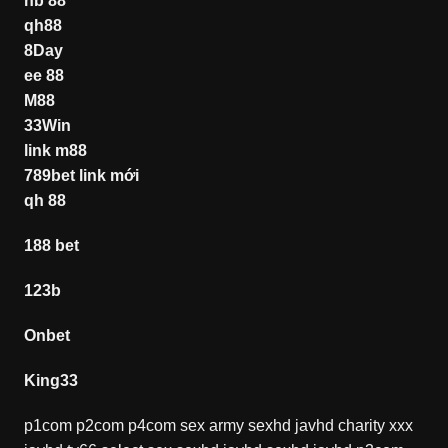
hb 88
qh88
8Day
ee 88
M88
33Win
link m88
789bet link mới
qh 88
188 bet
123b
Onbet
King33
p1com
p2com
p4com
sex army
sexhd
javhd
charity xxx