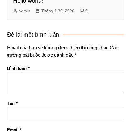
Hello world!
admin
Tháng 1 30, 2026
0
Để lại một bình luận
Email của bạn sẽ không được hiển thị công khai.
Các
trường bắt buộc được đánh dấu
*
Bình luận
*
Tên
*
Email
*