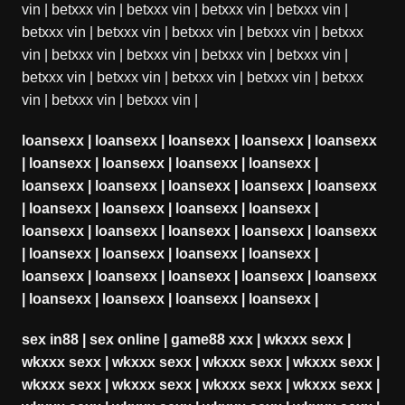
vin
|
betxxx vin
|
betxxx vin
|
betxxx vin
|
betxxx vin
|
betxxx vin
|
betxxx vin
|
betxxx vin
|
betxxx vin
|
betxxx
vin
|
betxxx vin
|
betxxx vin
|
betxxx vin
|
betxxx vin
|
betxxx vin
|
betxxx vin
|
betxxx vin
|
betxxx vin
|
betxxx
vin
|
betxxx vin
|
betxxx vin
|
loansexx
|
loansexx
|
loansexx
|
loansexx
|
loansexx
|
loansexx
|
loansexx
|
loansexx
|
loansexx
|
loansexx
|
loansexx
|
loansexx
|
loansexx
|
loansexx
|
loansexx
|
loansexx
|
loansexx
|
loansexx
|
loansexx
|
loansexx
|
loansexx
|
loansexx
|
loansexx
|
loansexx
|
loansexx
|
loansexx
|
loansexx
|
loansexx
|
loansexx
|
loansexx
|
loansexx
|
loansexx
|
loansexx
|
loansexx
|
loansexx
|
loansexx
|
sex in88
|
sex online
|
game88 xxx
|
wkxxx sexx
|
wkxxx sexx
|
wkxxx sexx
|
wkxxx sexx
|
wkxxx sexx
|
wkxxx sexx
|
wkxxx sexx
|
wkxxx sexx
|
wkxxx sexx
|