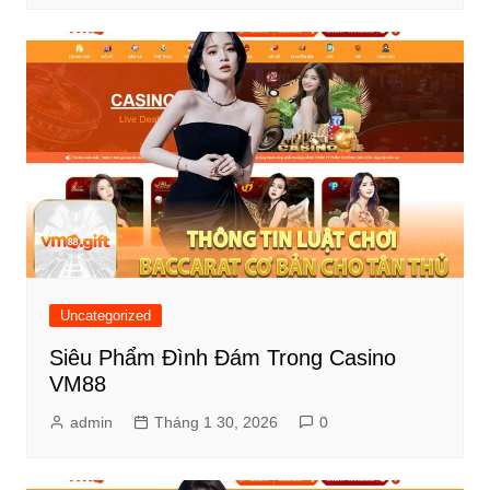
Uncategorized
Siêu Phẩm Đình Đám Trong Casino
VM88
admin
Tháng 1 30, 2026
0