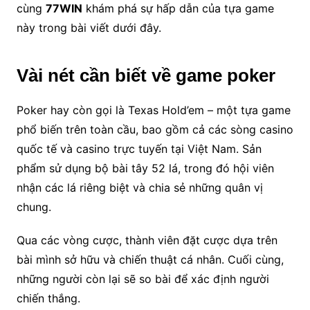
cùng
77WIN
khám phá sự hấp dẫn của tựa game
này trong bài viết dưới đây.
Vài nét cần biết về game poker
Poker hay còn gọi là Texas Hold’em – một tựa game
phổ biến trên toàn cầu, bao gồm cả các sòng casino
quốc tế và casino trực tuyến tại Việt Nam. Sản
phẩm sử dụng bộ bài tây 52 lá, trong đó hội viên
nhận các lá riêng biệt và chia sẻ những quân vị
chung.
Qua các vòng cược, thành viên đặt cược dựa trên
bài mình sở hữu và chiến thuật cá nhân. Cuối cùng,
những người còn lại sẽ so bài để xác định người
chiến thắng.