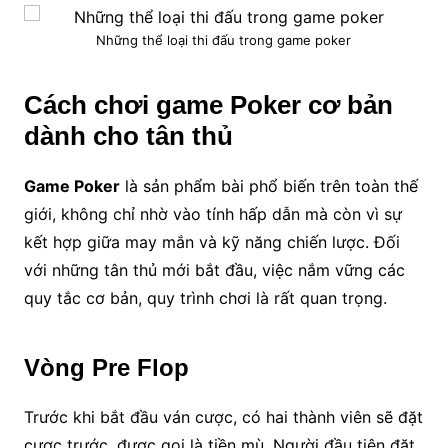
Những thể loại thi đấu trong game poker
Cách chơi game Poker cơ bản
dành cho tân thủ
Game Poker
là sản phẩm bài phổ biến trên toàn thế
giới, không chỉ nhờ vào tính hấp dẫn mà còn vì sự
kết hợp giữa may mắn và kỹ năng chiến lược. Đối
với những tân thủ mới bắt đầu, việc nắm vững các
quy tắc cơ bản, quy trình chơi là rất quan trọng.
Vòng Pre Flop
Trước khi bắt đầu ván cược, có hai thành viên sẽ đặt
cược trước, được gọi là tiền mù. Người đầu tiên đặt