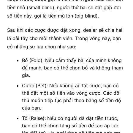
tiền nhỏ (small blind), người thứ hai sẽ đặt gấp đôi
số tiền này, gọi là tiền mù lớn (big blind).
Sau khi các cược được đặt xong, dealer sẽ chia hai
lá bài tẩy cho mỗi thành viên. Trong vòng này, bạn
có những sự lựa chọn như sau:
Bỏ (Fold): Nếu cảm thấy bài của mình không
đủ mạnh, bạn có thể chọn bỏ và không tham
gia.
Cược (Bet): Nếu không ai đặt cược, bạn có
thể đặt một số tiền vào vòng cược. Các đối
thủ muốn tiếp tục phải theo bằng số tiền độ
của bạn.
Tố (Raise): Nếu có người đã đặt tiền trước,
bạn có thể chọn tăng số tiền để tạo áp lực
lên đối thủ. Họ phải theo số tiền mà anh em