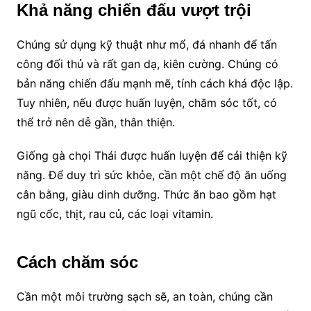
Khả năng chiến đấu vượt trội
Chúng sử dụng kỹ thuật như mổ, đá nhanh để tấn
công đối thủ và rất gan dạ, kiên cường. Chúng có
bản năng chiến đấu mạnh mẽ, tính cách khá độc lập.
Tuy nhiên, nếu được huấn luyện, chăm sóc tốt, có
thể trở nên dễ gần, thân thiện.
Giống gà chọi Thái được huấn luyện để cải thiện kỹ
năng. Để duy trì sức khỏe, cần một chế độ ăn uống
cân bằng, giàu dinh dưỡng. Thức ăn bao gồm hạt
ngũ cốc, thịt, rau củ, các loại vitamin.
Cách chăm sóc
Cần một môi trường sạch sẽ, an toàn, chúng cần