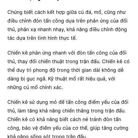
Chúng biết cách kết hợp giữa cú đá, mổ, cũng như
điều chỉnh đòn tấn công dựa trên phản ứng của đối
thủ, phản xạ nhanh nhạy, khả năng điều chỉnh động
tác dựa trên tình hình thực tế.
Chiến kê phản ứng nhanh với đòn tấn công của đối
thủ, thay đổi chiến thuật trong trận đấu. Chiến kê có
thể duy trì phong độ trong thời gian dài không dễ
dàng bị gục ngã. Kỹ thuật mổ rất hiệu quả, với
những cú mổ chính xác.
Chiến kê sử dụng mỏ để tấn công điểm yếu của đối
thủ, làm tăng khả năng chiến thắng trong trận đấu.
Chiến kê có khả năng biết cách né tránh đòn tấn
công, bảo vệ điểm yếu của cơ thể, giúp tăng cường
khả năng sống sót trong trận đấu.