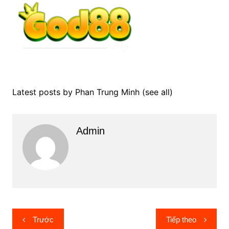
Latest posts by Phan Trung Minh
(see all)
Admin
Điều
Trước
Tiếp theo