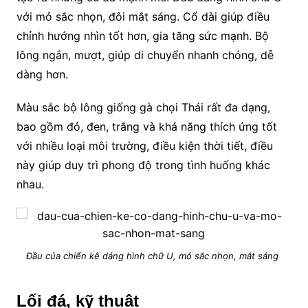
với mỏ sắc nhọn, đôi mắt sáng. Cổ dài giúp điều
chỉnh hướng nhìn tốt hơn, gia tăng sức mạnh. Bộ
lông ngắn, mượt, giúp di chuyển nhanh chóng, dễ
dàng hơn.
Màu sắc bộ lông giống gà chọi Thái rất đa dạng,
bao gồm đỏ, đen, trắng và khả năng thích ứng tốt
với nhiều loại môi trường, điều kiện thời tiết, điều
này giúp duy trì phong độ trong tình huống khác
nhau.
Đầu của chiến kê dáng hình chữ U, mỏ sắc nhọn, mắt sáng
Lối đá, kỹ thuật