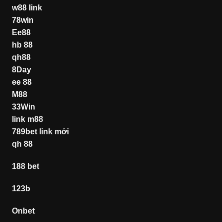
w88 link
78win
Ee88
hb 88
qh88
8Day
ee 88
M88
33Win
link m88
789bet link mới
qh 88
188 bet
123b
Onbet