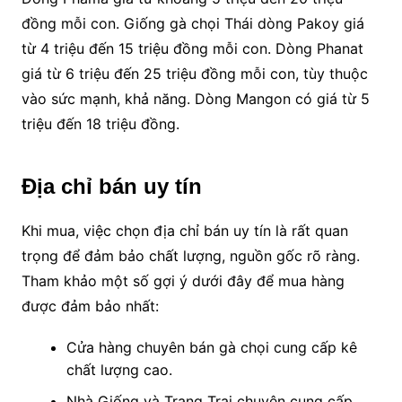
đồng mỗi con. Giống gà chọi Thái dòng Pakoy giá
từ 4 triệu đến 15 triệu đồng mỗi con. Dòng Phanat
giá từ 6 triệu đến 25 triệu đồng mỗi con, tùy thuộc
vào sức mạnh, khả năng. Dòng Mangon có giá từ 5
triệu đến 18 triệu đồng.
Địa chỉ bán uy tín
Khi mua, việc chọn địa chỉ bán uy tín là rất quan
trọng để đảm bảo chất lượng, nguồn gốc rõ ràng.
Tham khảo một số gợi ý dưới đây để mua hàng
được đảm bảo nhất:
Cửa hàng chuyên bán gà chọi cung cấp kê
chất lượng cao.
Nhà Giống và Trang Trại chuyên cung cấp