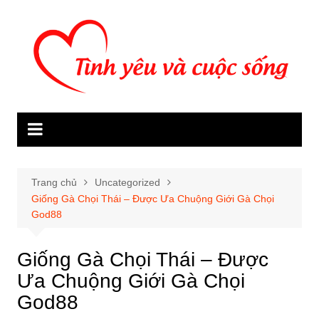
Chuyển
đến
phần
nội
dung
Trang chủ
Uncategorized
Giống Gà Chọi Thái – Được Ưa Chuộng Giới Gà Chọi
God88
Giống Gà Chọi Thái – Được
Ưa Chuộng Giới Gà Chọi
God88