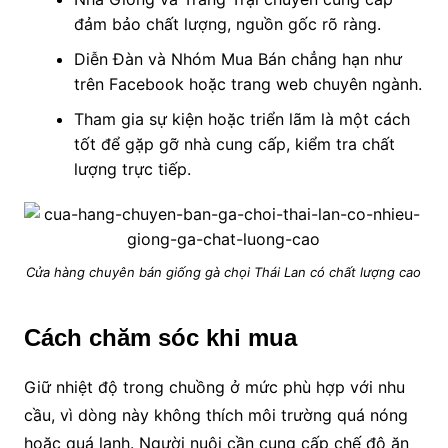
đảm bảo chất lượng, nguồn gốc rõ ràng.
Diễn Đàn và Nhóm Mua Bán chẳng hạn như
trên Facebook hoặc trang web chuyên ngành.
Tham gia sự kiện hoặc triển lãm là một cách
tốt để gặp gỡ nhà cung cấp, kiểm tra chất
lượng trực tiếp.
Cửa hàng chuyên bán giống gà chọi Thái Lan có chất lượng cao
Cách chăm sóc khi mua
Giữ nhiệt độ trong chuồng ở mức phù hợp với nhu
cầu, vì dòng này không thích môi trường quá nóng
hoặc quá lạnh. Người nuôi cần cung cấp chế độ ăn