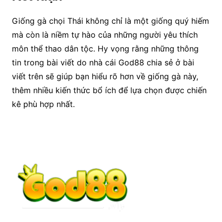
Giống gà chọi Thái không chỉ là một giống quý hiếm
mà còn là niềm tự hào của những người yêu thích
môn thể thao dân tộc. Hy vọng rằng những thông
tin trong bài viết do nhà cái God88 chia sẻ ở bài
viết trên sẽ giúp bạn hiểu rõ hơn về giống gà này,
thêm nhiều kiến thức bổ ích để lựa chọn được chiến
kê phù hợp nhất.