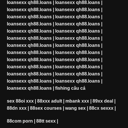
loansexx qh88.loans
|
loansexx qh88.loans
|
loansexx qh88.loans
|
loansexx qh88.loans
|
loansexx qh88.loans
|
loansexx qh88.loans
|
loansexx qh88.loans
|
loansexx qh88.loans
|
loansexx qh88.loans
|
loansexx qh88.loans
|
loansexx qh88.loans
|
loansexx qh88.loans
|
loansexx qh88.loans
|
loansexx qh88.loans
|
loansexx qh88.loans
|
loansexx qh88.loans
|
loansexx qh88.loans
|
loansexx qh88.loans
|
loansexx qh88.loans
|
loansexx qh88.loans
|
loansexx qh88.loans
|
loansexx qh88.loans
|
loansexx qh88.loans
|
loansexx qh88.loans
|
loansexx qh88.loans
|
fishing câu cá
sex 88oi xxx
|
88xxx adult
|
mbank xxx
|
89xx deal
|
88dn xxx
|
88sex courses
|
wang sex
|
88cx sexxx
|
88com porn
|
88tt sexx
|