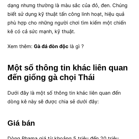
dạng nhưng thường là màu sắc của đỏ, đen. Chúng
biết sử dụng kỹ thuật tấn công linh hoạt, hiệu quả
phù hợp cho những người chơi tìm kiếm một chiến
kê có cả sức mạnh, kỹ thuật.
Xem thêm:
Gà đá đòn độc
là gì ?
Một số thông tin khác liên quan
đến giống gà chọi Thái
Dưới đây là một số thông tin khác liên quan đến
dòng kê này sẽ được chia sẻ dưới đây:
Giá bán
Dòng Phama giá từ khoảng 5 triệu đến 20 triệu