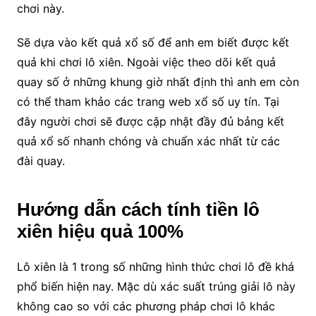
chơi này.
Sẽ dựa vào kết quả xổ số để anh em biết được kết
quả khi chơi lô xiên. Ngoài việc theo dõi kết quả
quay số ở những khung giờ nhất định thì anh em còn
có thể tham khảo các trang web xổ số uy tín. Tại
đây người chơi sẽ được cập nhật đầy đủ bảng kết
quả xổ số nhanh chóng và chuẩn xác nhất từ các
đài quay.
Hướng dẫn cách tính tiền lô
xiên hiệu quả 100%
Lô xiên là 1 trong số những hình thức chơi lô đề khá
phổ biến hiện nay. Mặc dù xác suất trúng giải lô này
không cao so với các phương pháp chơi lô khác