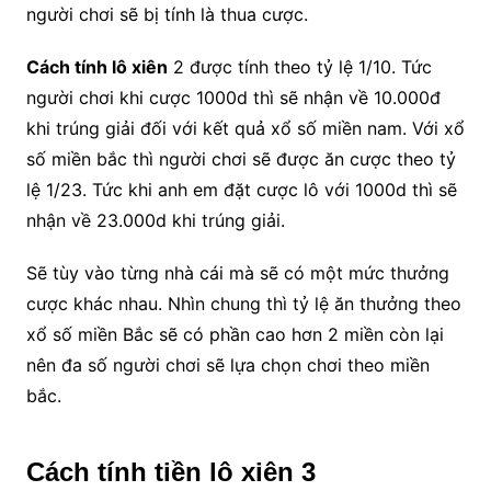
người chơi sẽ bị tính là thua cược.
Cách tính lô xiên
2 được tính theo tỷ lệ 1/10. Tức
người chơi khi cược 1000d thì sẽ nhận về 10.000đ
khi trúng giải đối với kết quả xổ số miền nam. Với xổ
số miền bắc thì người chơi sẽ được ăn cược theo tỷ
lệ 1/23. Tức khi anh em đặt cược lô với 1000d thì sẽ
nhận về 23.000d khi trúng giải.
Sẽ tùy vào từng nhà cái mà sẽ có một mức thưởng
cược khác nhau. Nhìn chung thì tỷ lệ ăn thưởng theo
xổ số miền Bắc sẽ có phần cao hơn 2 miền còn lại
nên đa số người chơi sẽ lựa chọn chơi theo miền
bắc.
Cách tính tiền lô xiên 3