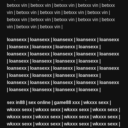
betxxx vin
|
betxxx vin
|
betxxx vin
|
betxxx vin
|
betxxx
vin
|
betxxx vin
|
betxxx vin
|
betxxx vin
|
betxxx vin
|
betxxx vin
|
betxxx vin
|
betxxx vin
|
betxxx vin
|
betxxx
vin
|
betxxx vin
|
betxxx vin
|
loansexx
|
loansexx
|
loansexx
|
loansexx
|
loansexx
|
loansexx
|
loansexx
|
loansexx
|
loansexx
|
loansexx
|
loansexx
|
loansexx
|
loansexx
|
loansexx
|
loansexx
|
loansexx
|
loansexx
|
loansexx
|
loansexx
|
loansexx
|
loansexx
|
loansexx
|
loansexx
|
loansexx
|
loansexx
|
loansexx
|
loansexx
|
loansexx
|
loansexx
|
loansexx
|
loansexx
|
loansexx
|
loansexx
|
loansexx
|
loansexx
|
loansexx
|
sex in88
|
sex online
|
game88 xxx
|
wkxxx sexx
|
wkxxx sexx
|
wkxxx sexx
|
wkxxx sexx
|
wkxxx sexx
|
wkxxx sexx
|
wkxxx sexx
|
wkxxx sexx
|
wkxxx sexx
|
wkxxx sexx
|
wkxxx sexx
|
wkxxx sexx
|
wkxxx sexx
|