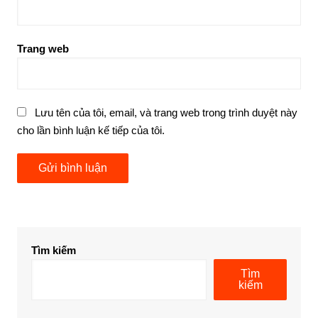
Trang web
Lưu tên của tôi, email, và trang web trong trình duyệt này
cho lần bình luận kế tiếp của tôi.
Tìm kiếm
Tìm
kiếm