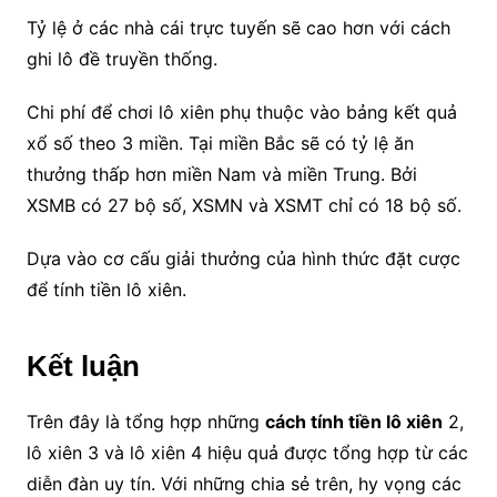
Tỷ lệ ở các nhà cái trực tuyến sẽ cao hơn với cách
ghi lô đề truyền thống.
Chi phí để chơi lô xiên phụ thuộc vào bảng kết quả
xổ số theo 3 miền. Tại miền Bắc sẽ có tỷ lệ ăn
thưởng thấp hơn miền Nam và miền Trung. Bởi
XSMB có 27 bộ số, XSMN và XSMT chỉ có 18 bộ số.
Dựa vào cơ cấu giải thưởng của hình thức đặt cược
để tính tiền lô xiên.
Kết luận
Trên đây là tổng hợp những
cách tính tiền lô xiên
2,
lô xiên 3 và lô xiên 4 hiệu quả được tổng hợp từ các
diễn đàn uy tín. Với những chia sẻ trên, hy vọng các