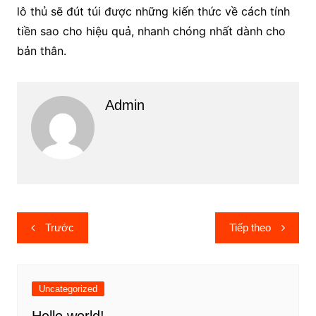
lô thủ sẽ đút túi được những kiến thức về cách tính
tiền sao cho hiệu quả, nhanh chóng nhất dành cho
bản thân.
Admin
Điều
Trước
Tiếp theo
hướng
bài
viết
Uncategorized
Hello world!