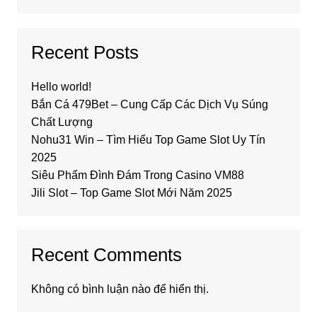
Recent Posts
Hello world!
Bắn Cá 479Bet – Cung Cấp Các Dịch Vụ Súng
Chất Lượng
Nohu31 Win – Tìm Hiểu Top Game Slot Uy Tín
2025
Siêu Phẩm Đình Đám Trong Casino VM88
Jili Slot – Top Game Slot Mới Năm 2025
Recent Comments
Không có bình luận nào để hiển thị.