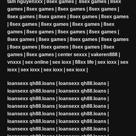
tâm nguyênxxx
|
8sex games
|
8sex games
|
8sex
games
|
8sex games
|
8sex games
|
8sex games
|
8sex games
|
8sex games
|
8sex games
|
8sex games
|
8sex games
|
8sex games
|
8sex games
|
8sex
games
|
8sex games
|
8sex games
|
8sex games
|
8sex games
|
8sex games
|
8sex games
|
8sex games
|
8sex games
|
8sex games
|
8sex games
|
8sex
games
|
8sex games
|
center sexxx
|
vakeren888
|
vnxxx
|
sex online
|
sex ioxx
|
88xx life
|
sex ioxx
|
sex
ioxx
|
sex ioxx
|
sex ioxx
|
sex ioxx
|
loansexx qh88.loans
|
loansexx qh88.loans
|
loansexx qh88.loans
|
loansexx qh88.loans
|
loansexx qh88.loans
|
loansexx qh88.loans
|
loansexx qh88.loans
|
loansexx qh88.loans
|
loansexx qh88.loans
|
loansexx qh88.loans
|
loansexx qh88.loans
|
loansexx qh88.loans
|
loansexx qh88.loans
|
loansexx qh88.loans
|