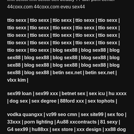
44coxx.com
44coxx.com
eveu sex44
ttio sexx
|
ttio sexx
|
ttio sexx
|
ttio sexx
|
ttio sexx
|
ttio sexx
|
ttio sexx
|
ttio sexx
|
ttio sexx
|
ttio sexx
|
ttio sexx
|
ttio sexx
|
ttio sexx
|
ttio sexx
|
ttio sexx
|
ttio sexx
|
ttio sexx
|
ttio sexx
|
ttio sexx
|
ttio sexx
|
ttio sexx
|
ttio sexx
|
blog sex88
|
blog sex88
|
blog
sex88
|
blog sex88
|
blog sex88
|
blog sex88
|
blog
sex88
|
blog sex88
|
blog sex88
|
blog sex88
|
blog
sex88
|
blog sex88
|
betin sex.net
|
betin sex.net
|
vlxx kim
|
sex99 loan
|
sex99 xxx
|
betnet sex
|
sex icu
|
hu xxxx
|
dog sex
|
sex degree
|
88ford xxx
|
sex tophots
|
vodka quangxx
|
vz99 seo cmn
|
sex site99
|
sex foo
|
33xxx
|
porn lighting
|
Au88 xxcontracts
|
81 sexy
|
G4 sex99
|
hu88xx
|
sex store
|
xxx design
|
xx88 dog