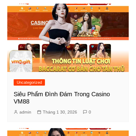
Uncategorized
Siêu Phẩm Đình Đám Trong Casino
VM88
admin
Tháng 1 30, 2026
0