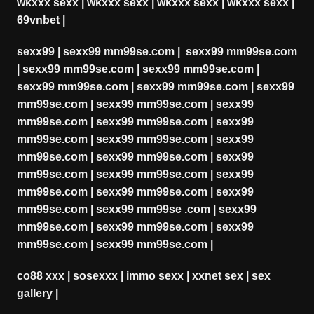
wkxxx sexx
|
wkxxx sexx
|
wkxxx sexx
|
wkxxx sexx
|
69vnbet
|
sexx99
|
sexx99 mm99se.com
|
sexx99 mm99se.com
|
sexx99 mm99se.com
|
sexx99 mm99se.com
|
sexx99 mm99se.com
|
sexx99 mm99se.com
|
sexx99
mm99se.com
|
sexx99 mm99se.com
|
sexx99
mm99se.com
|
sexx99 mm99se.com
|
sexx99
mm99se.com
|
sexx99 mm99se.com
|
sexx99
mm99se.com
|
sexx99 mm99se.com
|
sexx99
mm99se.com
|
sexx99 mm99se.com
|
sexx99
mm99se.com
|
sexx99 mm99se.com
|
sexx99
mm99se.com
|
sexx99 mm99se .com
|
sexx99
mm99se.com
|
sexx99 mm99se.com
|
sexx99
mm99se.com
|
sexx99 mm99se.com
|
co88 xxx
|
sosexxx
|
immo sexx
|
xxnet sex
|
sex
gallery
|