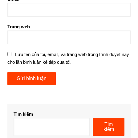
Trang web
Lưu tên của tôi, email, và trang web trong trình duyệt này
cho lần bình luận kế tiếp của tôi.
Tìm kiếm
Tìm
kiếm