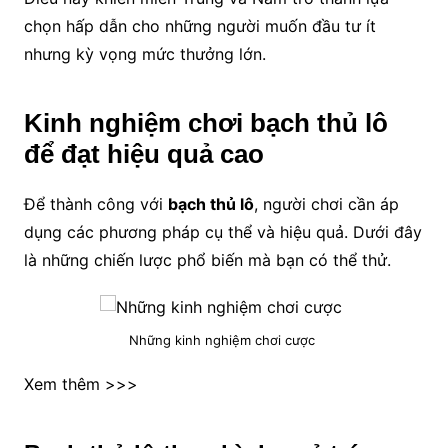
chọn hấp dẫn cho những người muốn đầu tư ít
nhưng kỳ vọng mức thưởng lớn.
Kinh nghiệm chơi bạch thủ lô
để đạt hiệu quả cao
Để thành công với
bạch thủ lô
, người chơi cần áp
dụng các phương pháp cụ thể và hiệu quả. Dưới đây
là những chiến lược phổ biến mà bạn có thể thử.
Những kinh nghiệm chơi cược
Xem thêm >>>