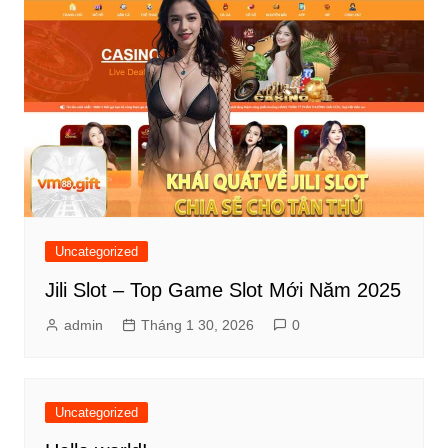
Uncategorized
Jili Slot – Top Game Slot Mới Năm 2025
admin
Tháng 1 30, 2026
0
Uncategorized