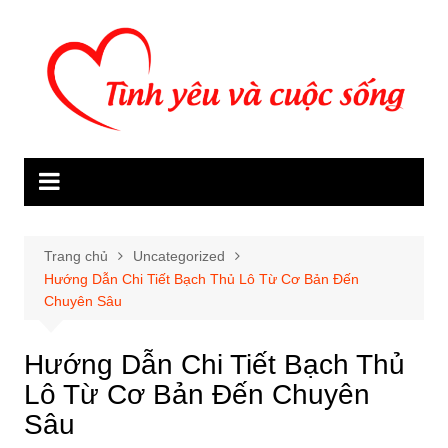
Chuyển
đến
phần
nội
dung
Trang chủ
Uncategorized
Hướng Dẫn Chi Tiết Bạch Thủ Lô Từ Cơ Bản Đến
Chuyên Sâu
Hướng Dẫn Chi Tiết Bạch Thủ
Lô Từ Cơ Bản Đến Chuyên
Sâu