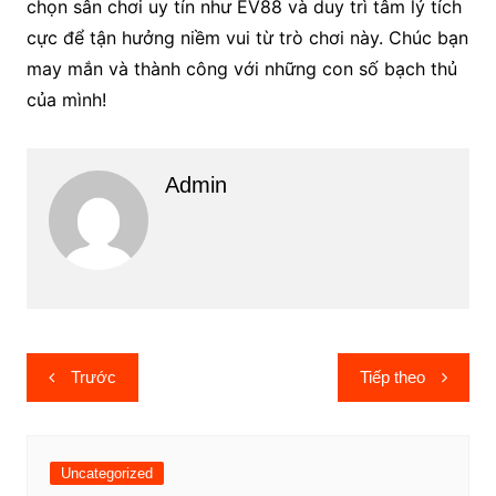
chọn sân chơi uy tín như EV88 và duy trì tâm lý tích
cực để tận hưởng niềm vui từ trò chơi này. Chúc bạn
may mắn và thành công với những con số bạch thủ
của mình!
Admin
Điều
Trước
Tiếp theo
hướng
bài
viết
Uncategorized