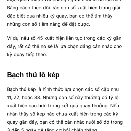
Bằng cách theo dõi các con số xuất hiện trong giải
đặc biệt qua nhiều kỳ quay, bạn có thể tìm thấy
những con số tiềm năng để đặt cược.
Ví dụ, nếu số 45 xuất hiện liên tục trong các kỳ gần
đây, rất có thể nó sẽ là lựa chọn đáng cân nhắc cho
kỳ quay tiếp theo.
Bạch thủ lô kép
Bạch thủ kép là hình thức lựa chọn các số cặp như
11, 22, hoặc 33. Những con số này thường có tỷ lệ
xuất hiện cao hơn trong kết quả quay thưởng. Nếu
nhận thấy số kép nào chưa xuất hiện trong các kỳ
quay gần đây, bạn có thể cân nhắc nuôi số đó trong
3 đến 5 ngày để tăng cơ hội chiến thắng.