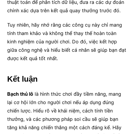
thuật toán để phân tích dữ liệu, đưa ra các dự đoán
chính xác dựa trên kết quả quay thưởng trước đó.
Tuy nhiên, hãy nhớ rằng các công cụ này chỉ mang
tính tham khảo và không thể thay thế hoàn toàn
kinh nghiệm của người chơi. Do đó, việc kết hợp
giữa công nghệ và hiểu biết cá nhân sẽ giúp bạn đạt
được kết quả tốt nhất.
Kết luận
Bạch thủ lô
là hình thức chơi đầy tiềm năng, mang
lại cơ hội lớn cho người chơi nếu áp dụng đúng
chiến lược. Hiểu rõ về khái niệm, cách tính tiền
thưởng, và các phương pháp soi cầu sẽ giúp bạn
tăng khả năng chiến thắng một cách đáng kể. Hãy