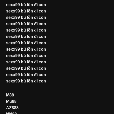
sexx99 bú lồn đi con
sexx99 bú lồn đi con
sexx99 bú lồn đi con
sexx99 bú lồn đi con
sexx99 bú lồn đi con
sexx99 bú lồn đi con
sexx99 bú lồn đi con
sexx99 bú lồn đi con
sexx99 bú lồn đi con
sexx99 bú lồn đi con
sexx99 bú lồn đi con
sexx99 bú lồn đi con
sexx99 bú lồn đi con
M88
Mu88
AZ888