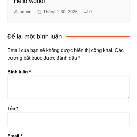
Hello world!
admin
Tháng 1 30, 2026
0
Để lại một bình luận
Email của bạn sẽ không được hiển thị công khai.
Các
trường bắt buộc được đánh dấu
*
Bình luận
*
Tên
*
Email
*