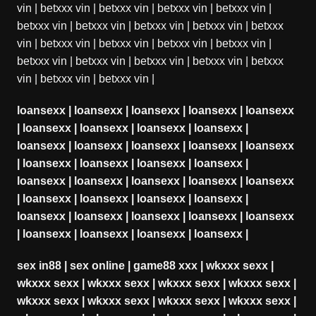
vin
|
betxxx vin
|
betxxx vin
|
betxxx vin
|
betxxx vin
|
betxxx vin
|
betxxx vin
|
betxxx vin
|
betxxx vin
|
betxxx
vin
|
betxxx vin
|
betxxx vin
|
betxxx vin
|
betxxx vin
|
betxxx vin
|
betxxx vin
|
betxxx vin
|
betxxx vin
|
betxxx
vin
|
betxxx vin
|
betxxx vin
|
loansexx
|
loansexx
|
loansexx
|
loansexx
|
loansexx
|
loansexx
|
loansexx
|
loansexx
|
loansexx
|
loansexx
|
loansexx
|
loansexx
|
loansexx
|
loansexx
|
loansexx
|
loansexx
|
loansexx
|
loansexx
|
loansexx
|
loansexx
|
loansexx
|
loansexx
|
loansexx
|
loansexx
|
loansexx
|
loansexx
|
loansexx
|
loansexx
|
loansexx
|
loansexx
|
loansexx
|
loansexx
|
loansexx
|
loansexx
|
loansexx
|
loansexx
|
sex in88
|
sex online
|
game88 xxx
|
wkxxx sexx
|
wkxxx sexx
|
wkxxx sexx
|
wkxxx sexx
|
wkxxx sexx
|
wkxxx sexx
|
wkxxx sexx
|
wkxxx sexx
|
wkxxx sexx
|