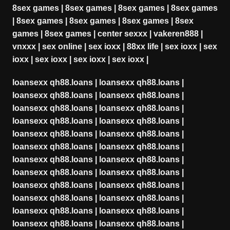
8sex games
|
8sex games
|
8sex games
|
8sex games
|
8sex games
|
8sex games
|
8sex games
|
8sex
games
|
8sex games
|
center sexxx
|
vakeren888
|
vnxxx
|
sex online
|
sex ioxx
|
88xx life
|
sex ioxx
|
sex
ioxx
|
sex ioxx
|
sex ioxx
|
sex ioxx
|
loansexx qh88.loans
|
loansexx qh88.loans
|
loansexx qh88.loans
|
loansexx qh88.loans
|
loansexx qh88.loans
|
loansexx qh88.loans
|
loansexx qh88.loans
|
loansexx qh88.loans
|
loansexx qh88.loans
|
loansexx qh88.loans
|
loansexx qh88.loans
|
loansexx qh88.loans
|
loansexx qh88.loans
|
loansexx qh88.loans
|
loansexx qh88.loans
|
loansexx qh88.loans
|
loansexx qh88.loans
|
loansexx qh88.loans
|
loansexx qh88.loans
|
loansexx qh88.loans
|
loansexx qh88.loans
|
loansexx qh88.loans
|
loansexx qh88.loans
|
loansexx qh88.loans
|