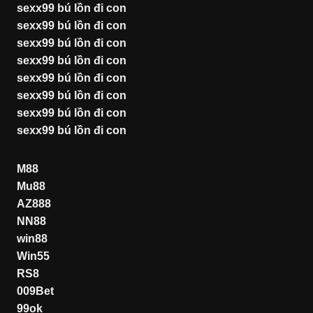
sexx99 bú lồn đi con
sexx99 bú lồn đi con
sexx99 bú lồn đi con
sexx99 bú lồn đi con
sexx99 bú lồn đi con
sexx99 bú lồn đi con
sexx99 bú lồn đi con
sexx99 bú lồn đi con
M88
Mu88
AZ888
NN88
win88
Win55
RS8
009Bet
99ok