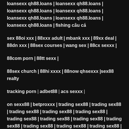
loansexx qh88.loans
|
loansexx qh88.loans
|
loansexx qh88.loans
|
loansexx qh88.loans
|
loansexx qh88.loans
|
loansexx qh88.loans
|
loansexx qh88.loans
|
fishing câu cá
sex 88oi xxx
|
88xxx adult
|
mbank xxx
|
89xx deal
|
88dn xxx
|
88sex courses
|
wang sex
|
88cx sexxx
|
88com porn
|
88tt sexx
|
88sex church
|
88hi xxxx
|
88now qhsexxx
|
sex88
realty
tracking porn
|
adbet88
|
acs sexxx
|
on sexx88
|
betproxxx
|
trading sex88
|
trading sex88
|
trading sex88
|
trading sex88
|
trading sex88
|
trading sex88
|
trading sex88
|
trading sex88
|
trading
sex88
|
trading sex88
|
trading sex88
|
trading sex88
|