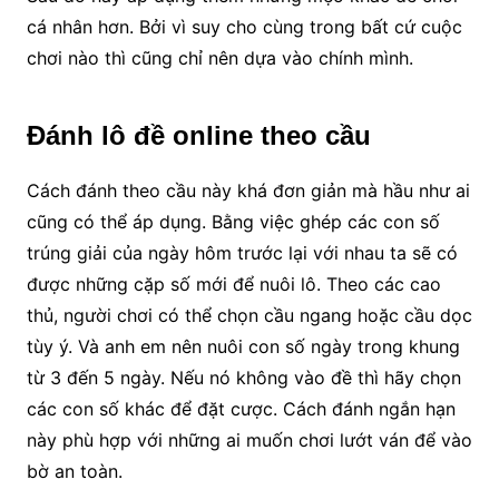
cá nhân hơn. Bởi vì suy cho cùng trong bất cứ cuộc
chơi nào thì cũng chỉ nên dựa vào chính mình.
Đánh lô đề online theo cầu
Cách đánh theo cầu này khá đơn giản mà hầu như ai
cũng có thể áp dụng. Bằng việc ghép các con số
trúng giải của ngày hôm trước lại với nhau ta sẽ có
được những cặp số mới để nuôi lô. Theo các cao
thủ, người chơi có thể chọn cầu ngang hoặc cầu dọc
tùy ý. Và anh em nên nuôi con số ngày trong khung
từ 3 đến 5 ngày. Nếu nó không vào đề thì hãy chọn
các con số khác để đặt cược. Cách đánh ngắn hạn
này phù hợp với những ai muốn chơi lướt ván để vào
bờ an toàn.