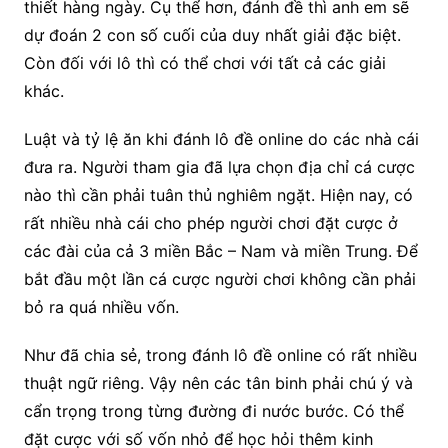
thiết hàng ngày. Cụ thể hơn, đánh đề thì anh em sẽ
dự đoán 2 con số cuối của duy nhất giải đặc biệt.
Còn đối với lô thì có thể chơi với tất cả các giải
khác.
Luật và tỷ lệ ăn khi
đánh lô đề online
do các nhà cái
đưa ra. Người tham gia đã lựa chọn địa chỉ cá cược
nào thì cần phải tuân thủ nghiêm ngặt. Hiện nay, có
rất nhiều nhà cái cho phép người chơi đặt cược ở
các đài của cả 3 miền Bắc – Nam và miền Trung. Để
bắt đầu một lần cá cược người chơi không cần phải
bỏ ra quá nhiều vốn.
Như đã chia sẻ, trong
đánh lô đề online
có rất nhiều
thuật ngữ riêng. Vậy nên các tân binh phải chú ý và
cẩn trọng trong từng đường đi nước bước. Có thể
đặt cược với số vốn nhỏ để học hỏi thêm kinh