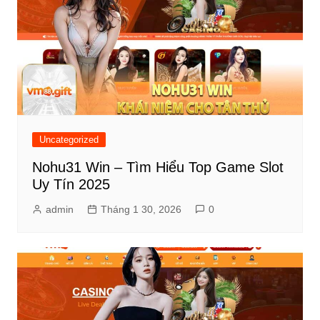
Uncategorized
Nohu31 Win – Tìm Hiểu Top Game Slot
Uy Tín 2025
admin
Tháng 1 30, 2026
0