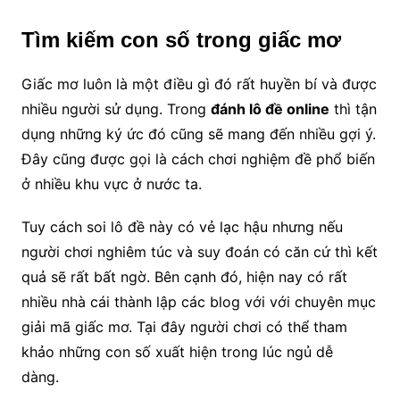
Tìm kiếm con số trong giấc mơ
Giấc mơ luôn là một điều gì đó rất huyền bí và được
nhiều người sử dụng. Trong
đánh lô đề online
thì tận
dụng những ký ức đó cũng sẽ mang đến nhiều gợi ý.
Đây cũng được gọi là cách chơi
nghiệm đề phổ biến
ở nhiều khu vực ở nước ta.
Tuy cách soi lô đề này có vẻ lạc hậu nhưng nếu
người chơi nghiêm túc và suy đoán có căn cứ thì kết
quả sẽ rất bất ngờ. Bên cạnh đó, hiện nay có rất
nhiều nhà cái thành lập các blog với với chuyên mục
giải mã giấc mơ. Tại đây người chơi có thể tham
khảo những con số xuất hiện trong lúc ngủ dễ
dàng.