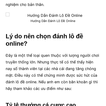
nghiệm cho bản thân.
Hướng Dẫn Đánh Lô Đề Online
Lý do nên chọn đánh lô đề
online?
Đây là một thể loại quen thuộc với lượng người chơi
truyền thống lớn. Nhưng thực tế có thể thấy hiện
nay số thành viên tại các nhà cái đang tăng chóng
mặt. Điều này có thể chứng minh được sức hút của
đánh lô đề online
. Nếu anh em còn băn khoăn gì thì
hãy tham khảo các ưu điểm như sau:
Tỷ lệ thưởng cá cược cao