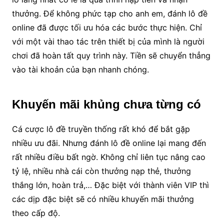
thưởng. Để không phức tạp cho anh em,
đánh lô đề
online
đã được tối ưu hóa các bước thực hiện. Chỉ
với một vài thao tác trên thiết bị của mình là người
chơi đã hoàn tất quy trình này. Tiền sẽ chuyển thẳng
vào tài khoản của bạn nhanh chóng.
Khuyến mãi khủng chưa từng có
Cá cược lô đề truyền thống rất khó để bắt gặp
nhiều ưu đãi. Nhưng
đánh lô đề online
lại mang đến
rất nhiều điều bất ngờ. Không chỉ liên tục nâng cao
tỷ lệ, nhiều nhà cái còn thưởng nạp thẻ, thưởng
thắng lớn, hoàn trả,… Đặc biệt với thành viên VIP thì
các dịp đặc biệt sẽ có nhiều khuyến mãi thưởng
theo cấp độ.