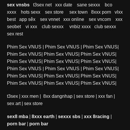
sex vnsbs
t3sex net
xxx date
sane sexxx
bco
xxxx
hots sexx
sex store
sex town
8xxx porn
vlxx
best
app sêx
sex vnnet
xxx online
sex vncom
xxx
seobet
vi xxx
club sexxx
vnbiz xxxx
club sexxx
sex rest
Phim Sex VNUS
|
Phim Sex VNUS
|
Phim Sex VNUS
|
Phim Sex VNUS
|
Phim Sex VNUS
|
Phim Sex VNUS
|
Phim Sex VNUS
|
Phim Sex VNUS
|
Phim Sex VNUS
|
Phim Sex VNUS
|
Phim Sex VNUS
|
Phim Sex VNUS
|
Phim Sex VNUS
|
Phim Sex VNUS
|
Phim Sex VNUS
|
Phim Sex VNUS
|
Phim Sex VNUS
|
Phim Sex VNUS
|
t3sex
|
xxx men
|
8xx dangnhap
|
sex store
|
xxx fan
|
sex art
|
sex store
sex8 mba
|
8xxx earth
|
sexxx sbs
|
xxx 8racing
|
porn bar
|
porn bar