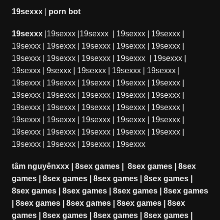
19sexxx
|
porn bot
19sexxx
|
19sexxx
|
19sexxx
|
19sexxx
|
19sexxx
|
19sexxx
|
19sexxx
|
19sexxx
|
19sexxx
|
19sexxx
|
19sexxx
|
19sexxx
|
19sexxx
|
19sexxx
|
19sexxx
|
19sexxx
|
9sexxx
|
19sexxx
|
19sexxx
|
19sexxx
|
19sexxx
|
19sexxx
|
19sexxx
|
19sexxx
|
19sexxx
|
19sexxx
|
19sexxx
|
19sexxx
|
19sexxx
|
19sexxx
|
19sexxx
|
19sexxx
|
19sexxx
|
19sexxx
|
19sexxx
|
19sexxx
|
19sexxx
|
19sexxx
|
19sexxx
|
19sexxx
|
19sexxx
|
19sexxx
|
19sexxx
|
19sexxx
|
19sexxx
|
19sexxx
|
19sexxx
|
19sexxx
|
19sexxx
tâm nguyênxxx
|
8sex games
|
8sex games
|
8sex
games
|
8sex games
|
8sex games
|
8sex games
|
8sex games
|
8sex games
|
8sex games
|
8sex games
|
8sex games
|
8sex games
|
8sex games
|
8sex
games
|
8sex games
|
8sex games
|
8sex games
|