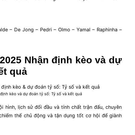
alde – De Jong – Pedri – Olmo – Yamal – Raphinha –
5/2025 Nhận định kèo và dự
ết quả
định kèo và dự đoán tỷ số: Tỷ số và kết quả
 hình, lịch sử đối đầu và tính chất trận đấu, chuyên
chiếm thế chủ động và tận dụng tốt cơ hội để giành