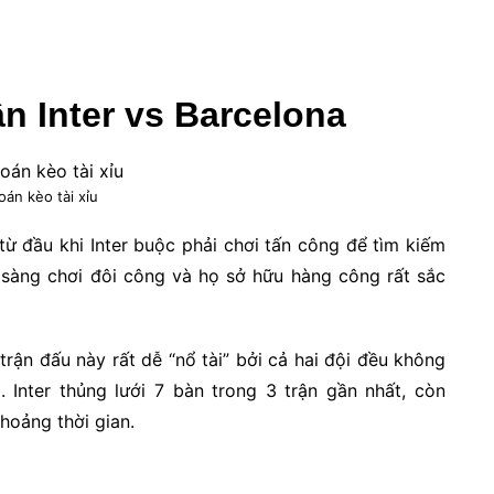
ận Inter vs Barcelona
oán kèo tài xỉu
ừ đầu khi Inter buộc phải chơi tấn công để tìm kiếm
n sàng chơi đôi công và họ sở hữu hàng công rất sắc
trận đấu này rất dễ “nổ tài” bởi cả hai đội đều không
 Inter thủng lưới 7 bàn trong 3 trận gần nhất, còn
hoảng thời gian.