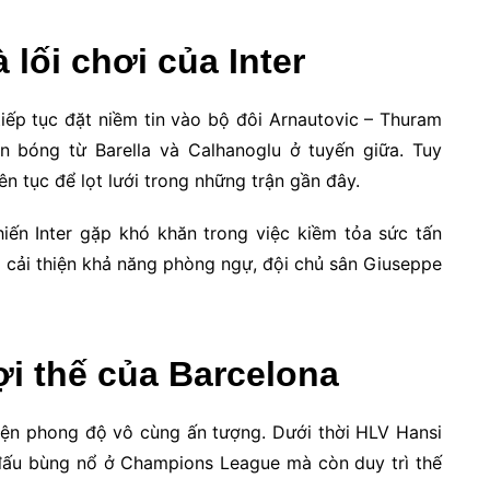
 lối chơi của Inter
tiếp tục đặt niềm tin vào bộ đôi Arnautovic – Thuram
n bóng từ Barella và Calhanoglu ở tuyến giữa. Tuy
ên tục để lọt lưới trong những trận gần đây.
hiến Inter gặp khó khăn trong việc kiềm tỏa sức tấn
 cải thiện khả năng phòng ngự, đội chủ sân Giuseppe
ợi thế của Barcelona
hiện phong độ vô cùng ấn tượng. Dưới thời HLV Hansi
 đấu bùng nổ ở Champions League mà còn duy trì thế