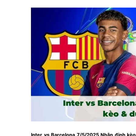
Inter vs Barcelona 7/5/2025 Nhận định kèo