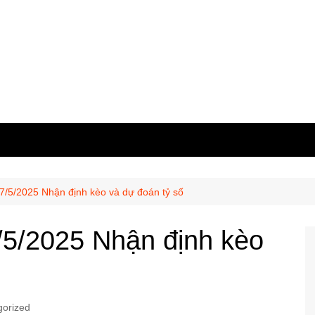
 7/5/2025 Nhận định kèo và dự đoán tỷ số
7/5/2025 Nhận định kèo
gorized