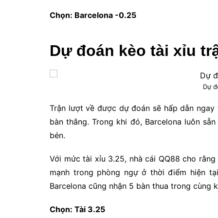
Chọn: Barcelona -0.25
Dự đoán kèo tài xỉu tr
Dự đ
Trận lượt về được dự đoán sẽ hấp dẫn ngay t
bàn thắng. Trong khi đó, Barcelona luôn sẵ
bén.
Với mức tài xỉu 3.25, nhà cái QQ88 cho rằng 
mạnh trong phòng ngự ở thời điểm hiện tại.
Barcelona cũng nhận 5 bàn thua trong cùng k
Chọn: Tài 3.25