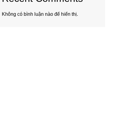
Không có bình luận nào để hiển thị.