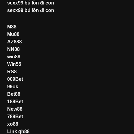
sexx99 bú lồn đi con
sexx99 bú lồn đi con
M88
Mu88
AZ888
NN88
win88
Win55
RS8
009Bet
99ok
Bet88
188Bet
New88
789Bet
xo88
Link qh88