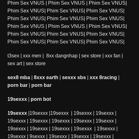
Phim Sex VNUS
|
Phim Sex VNUS
|
Phim Sex VNUS
|
Phim Sex VNUS
|
Phim Sex VNUS
|
Phim Sex VNUS
|
Phim Sex VNUS
|
Phim Sex VNUS
|
Phim Sex VNUS
|
Phim Sex VNUS
|
Phim Sex VNUS
|
Phim Sex VNUS
|
Phim Sex VNUS
|
Phim Sex VNUS
|
Phim Sex VNUS
|
Phim Sex VNUS
|
Phim Sex VNUS
|
Phim Sex VNUS
|
t3sex
|
xxx men
|
8xx dangnhap
|
sex store
|
xxx fan
|
sex art
|
sex store
sex8 mba
|
8xxx earth
|
sexxx sbs
|
xxx 8racing
|
porn bar
|
porn bar
19sexxx
|
porn bot
19sexxx
|
19sexxx
|
19sexxx
|
19sexxx
|
19sexxx
|
19sexxx
|
19sexxx
|
19sexxx
|
19sexxx
|
19sexxx
|
19sexxx
|
19sexxx
|
19sexxx
|
19sexxx
|
19sexxx
|
19sexxx
|
9sexxx
|
19sexxx
|
19sexxx
|
19sexxx
|