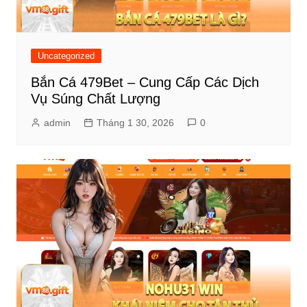
Uncategorized
Bắn Cá 479Bet – Cung Cấp Các Dịch
Vụ Súng Chất Lượng
admin
Tháng 1 30, 2026
0