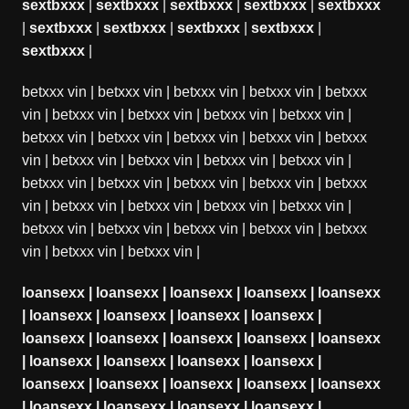
sextbxxx
|
sextbxxx
|
sextbxxx
|
sextbxxx
|
sextbxxx
|
sextbxxx
|
sextbxxx
|
sextbxxx
|
sextbxxx
|
sextbxxx
|
betxxx vin
|
betxxx vin
|
betxxx vin
|
betxxx vin
|
betxxx
vin
|
betxxx vin
|
betxxx vin
|
betxxx vin
|
betxxx vin
|
betxxx vin
|
betxxx vin
|
betxxx vin
|
betxxx vin
|
betxxx
vin
|
betxxx vin
|
betxxx vin
|
betxxx vin
|
betxxx vin
|
betxxx vin
|
betxxx vin
|
betxxx vin
|
betxxx vin
|
betxxx
vin
|
betxxx vin
|
betxxx vin
|
betxxx vin
|
betxxx vin
|
betxxx vin
|
betxxx vin
|
betxxx vin
|
betxxx vin
|
betxxx
vin
|
betxxx vin
|
betxxx vin
|
loansexx
|
loansexx
|
loansexx
|
loansexx
|
loansexx
|
loansexx
|
loansexx
|
loansexx
|
loansexx
|
loansexx
|
loansexx
|
loansexx
|
loansexx
|
loansexx
|
loansexx
|
loansexx
|
loansexx
|
loansexx
|
loansexx
|
loansexx
|
loansexx
|
loansexx
|
loansexx
|
loansexx
|
loansexx
|
loansexx
|
loansexx
|