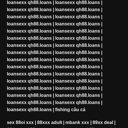
loansexx qh88.loans
|
loansexx qh88.loans
|
loansexx qh88.loans
|
loansexx qh88.loans
|
loansexx qh88.loans
|
loansexx qh88.loans
|
loansexx qh88.loans
|
loansexx qh88.loans
|
loansexx qh88.loans
|
loansexx qh88.loans
|
loansexx qh88.loans
|
loansexx qh88.loans
|
loansexx qh88.loans
|
loansexx qh88.loans
|
loansexx qh88.loans
|
loansexx qh88.loans
|
loansexx qh88.loans
|
loansexx qh88.loans
|
loansexx qh88.loans
|
loansexx qh88.loans
|
loansexx qh88.loans
|
loansexx qh88.loans
|
loansexx qh88.loans
|
loansexx qh88.loans
|
loansexx qh88.loans
|
loansexx qh88.loans
|
loansexx qh88.loans
|
loansexx qh88.loans
|
loansexx qh88.loans
|
loansexx qh88.loans
|
loansexx qh88.loans
|
fishing câu cá
sex 88oi xxx
|
88xxx adult
|
mbank xxx
|
89xx deal
|