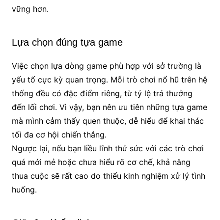
vững hơn.
Lựa chọn đúng tựa game
Việc chọn lựa dòng game phù hợp với sở trường là
yếu tố cực kỳ quan trọng. Mỗi trò chơi nổ hũ trên hệ
thống đều có đặc điểm riêng, từ tỷ lệ trả thưởng
đến lối chơi. Vì vậy, bạn nên ưu tiên những tựa game
mà mình cảm thấy quen thuộc, dễ hiểu để khai thác
tối đa cơ hội chiến thắng.
Ngược lại, nếu bạn liều lĩnh thử sức với các trò chơi
quá mới mẻ hoặc chưa hiểu rõ cơ chế, khả năng
thua cuộc sẽ rất cao do thiếu kinh nghiệm xử lý tình
huống.