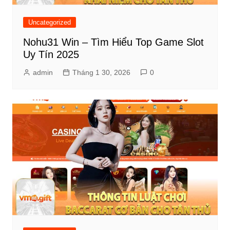
Uncategorized
Nohu31 Win – Tìm Hiểu Top Game Slot
Uy Tín 2025
admin
Tháng 1 30, 2026
0