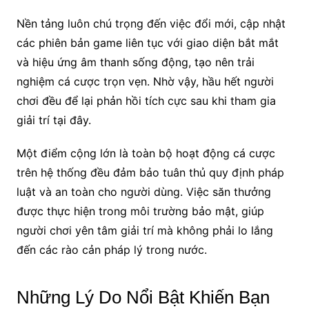
Nền tảng luôn chú trọng đến việc đổi mới, cập nhật
các phiên bản game liên tục với giao diện bắt mắt
và hiệu ứng âm thanh sống động, tạo nên trải
nghiệm cá cược trọn vẹn. Nhờ vậy, hầu hết người
chơi đều để lại phản hồi tích cực sau khi tham gia
giải trí tại đây.
Một điểm cộng lớn là toàn bộ hoạt động cá cược
trên hệ thống đều đảm bảo tuân thủ quy định pháp
luật và an toàn cho người dùng. Việc săn thưởng
được thực hiện trong môi trường bảo mật, giúp
người chơi yên tâm giải trí mà không phải lo lắng
đến các rào cản pháp lý trong nước.
Những Lý Do Nổi Bật Khiến Bạn