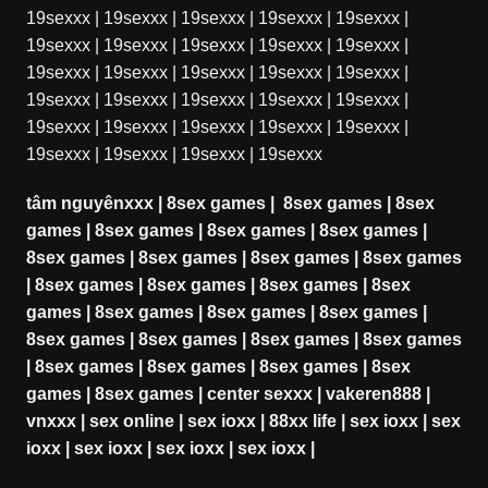
19sexxx
|
19sexxx
|
19sexxx
|
19sexxx
|
19sexxx
|
19sexxx
|
19sexxx
|
19sexxx
|
19sexxx
|
19sexxx
|
19sexxx
|
19sexxx
|
19sexxx
|
19sexxx
|
19sexxx
|
19sexxx
|
19sexxx
|
19sexxx
|
19sexxx
|
19sexxx
|
19sexxx
|
19sexxx
|
19sexxx
|
19sexxx
|
19sexxx
|
19sexxx
|
19sexxx
|
19sexxx
|
19sexxx
tâm nguyênxxx
|
8sex games
|
8sex games
|
8sex
games
|
8sex games
|
8sex games
|
8sex games
|
8sex games
|
8sex games
|
8sex games
|
8sex games
|
8sex games
|
8sex games
|
8sex games
|
8sex
games
|
8sex games
|
8sex games
|
8sex games
|
8sex games
|
8sex games
|
8sex games
|
8sex games
|
8sex games
|
8sex games
|
8sex games
|
8sex
games
|
8sex games
|
center sexxx
|
vakeren888
|
vnxxx
|
sex online
|
sex ioxx
|
88xx life
|
sex ioxx
|
sex
ioxx
|
sex ioxx
|
sex ioxx
|
sex ioxx
|