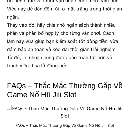
bộ tiền cược vào một ván hoặc chơi theo cảm tính.
Việc này dễ dẫn đến rủi ro mất trắng trong thời gian
ngắn.
Thay vào đó, hãy chia nhỏ ngân sách thành nhiều
phần và phân bổ hợp lý cho từng ván chơi. Cách
làm này vừa giúp bạn kiểm soát tốt dòng tiền, vừa
đảm bảo an toàn và kéo dài thời gian trải nghiệm.
Từ đó, lợi nhuận cũng được bảo toàn tốt hơn và
tránh việc thua lỗ đáng tiếc.
FAQs – Thắc Mắc Thường Gặp Về
Game Nổ Hũ Jili Slot
FAQs – Thắc Mắc Thường Gặp Về Game Nổ Hũ Jili Slot