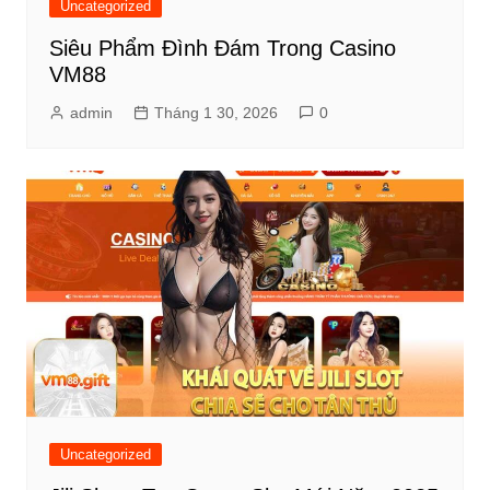
Uncategorized
Siêu Phẩm Đình Đám Trong Casino
VM88
admin
Tháng 1 30, 2026
0
Uncategorized