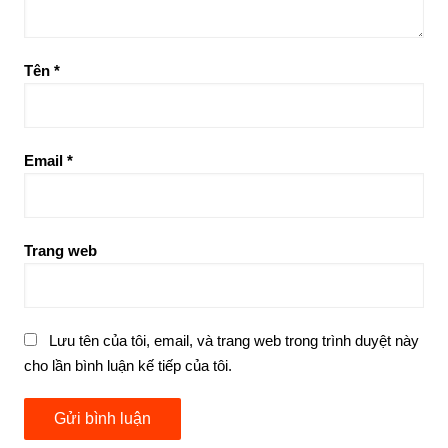
Tên
*
Email
*
Trang web
Lưu tên của tôi, email, và trang web trong trình duyệt này
cho lần bình luận kế tiếp của tôi.