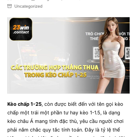
Uncategorized
Kèo chấp 1-25
, còn được biết đến với tên gọi kèo
chấp một trái một phần tư hay kèo 1-1.5, là dạng
kèo châu Á mang tính đặc thù, yêu cầu người chơi
phải nắm chắc quy tắc tính toán. Đây là tỷ lệ thể