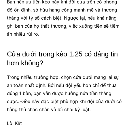
Bạn nên ưu tiên kèo này khi đội cửa trên có phong
độ ổn định, sở hữu hàng công mạnh mẽ và thường
thắng với tỷ số cách biệt. Ngược lại, nếu khả năng
ghi bàn của họ thất thường, việc xuống tiền sẽ tiềm
ẩn nhiều rủi ro.
Cửa dưới trong kèo 1,25 có đáng tin
hơn không?
Trong nhiều trường hợp, chọn cửa dưới mang lại sự
an toàn nhất định. Bởi nếu đội yếu hơn chỉ để thua
đúng 1 bàn, bạn vẫn được hưởng nửa tiền thắng
cược. Điều này đặc biệt phù hợp khi đội cửa dưới có
hàng thủ chắc chắn và lối chơi kỷ luật.
Lời Kết