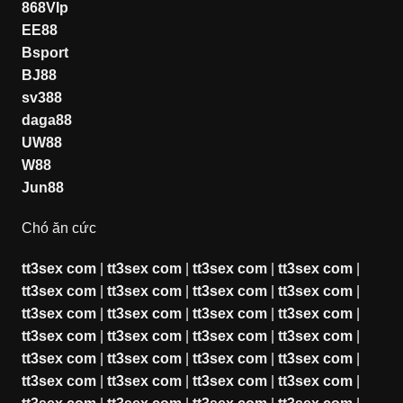
868VIp
EE88
Bsport
BJ88
sv388
daga88
UW88
W88
Jun88
Chó ăn cức
tt3sex com
|
tt3sex com
|
tt3sex com
|
tt3sex com
|
tt3sex com
|
tt3sex com
|
tt3sex com
|
tt3sex com
|
tt3sex com
|
tt3sex com
|
tt3sex com
|
tt3sex com
|
tt3sex com
|
tt3sex com
|
tt3sex com
|
tt3sex com
|
tt3sex com
|
tt3sex com
|
tt3sex com
|
tt3sex com
|
tt3sex com
|
tt3sex com
|
tt3sex com
|
tt3sex com
|