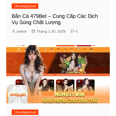
Uncategorized
Bắn Cá 479Bet – Cung Cấp Các Dịch
Vụ Súng Chất Lượng
admin
Tháng 1 30, 2026
0
Uncategorized