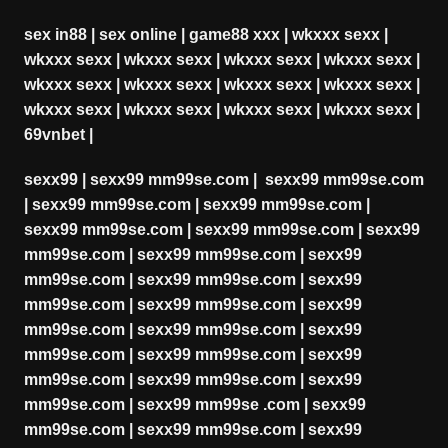
sex in88
|
sex online
|
game88 xxx
|
wkxxx sexx
|
wkxxx sexx
|
wkxxx sexx
|
wkxxx sexx
|
wkxxx sexx
|
wkxxx sexx
|
wkxxx sexx
|
wkxxx sexx
|
wkxxx sexx
|
wkxxx sexx
|
wkxxx sexx
|
wkxxx sexx
|
wkxxx sexx
|
69vnbet
|
sexx99
|
sexx99 mm99se.com
|
sexx99 mm99se.com
|
sexx99 mm99se.com
|
sexx99 mm99se.com
|
sexx99 mm99se.com
|
sexx99 mm99se.com
|
sexx99
mm99se.com
|
sexx99 mm99se.com
|
sexx99
mm99se.com
|
sexx99 mm99se.com
|
sexx99
mm99se.com
|
sexx99 mm99se.com
|
sexx99
mm99se.com
|
sexx99 mm99se.com
|
sexx99
mm99se.com
|
sexx99 mm99se.com
|
sexx99
mm99se.com
|
sexx99 mm99se.com
|
sexx99
mm99se.com
|
sexx99 mm99se .com
|
sexx99
mm99se.com
|
sexx99 mm99se.com
|
sexx99