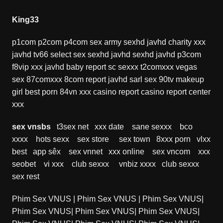
King33
p1com
p2com
p4com
sex army
sexhd
javhd
charity xxx
javhd
tv66
select sex
sexhd
javhd
sexhd
javhd
p3com
f8vip xxx
javhd
baby report
sc sexxx
t2comxxx
vegas
sex
87comxxx
8com report
javhd
sarl sex
90tv
makeup
girl
best porn
84vn xxx
casino report
casino report
center
xxx
sex vnsbs
t3sex net
xxx date
sane sexxx
bco
xxxx
hots sexx
sex store
sex town
8xxx porn
vlxx
best
app sêx
sex vnnet
xxx online
sex vncom
xxx
seobet
vi xxx
club sexxx
vnbiz xxxx
club sexxx
sex rest
Phim Sex VNUS
|
Phim Sex VNUS
|
Phim Sex VNUS
|
Phim Sex VNUS
|
Phim Sex VNUS
|
Phim Sex VNUS
|