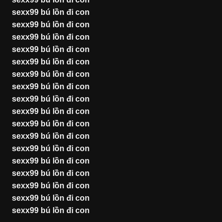
sexx99 bú lồn đi con
sexx99 bú lồn đi con
sexx99 bú lồn đi con
sexx99 bú lồn đi con
sexx99 bú lồn đi con
sexx99 bú lồn đi con
sexx99 bú lồn đi con
sexx99 bú lồn đi con
sexx99 bú lồn đi con
sexx99 bú lồn đi con
sexx99 bú lồn đi con
sexx99 bú lồn đi con
sexx99 bú lồn đi con
sexx99 bú lồn đi con
sexx99 bú lồn đi con
sexx99 bú lồn đi con
sexx99 bú lồn đi con