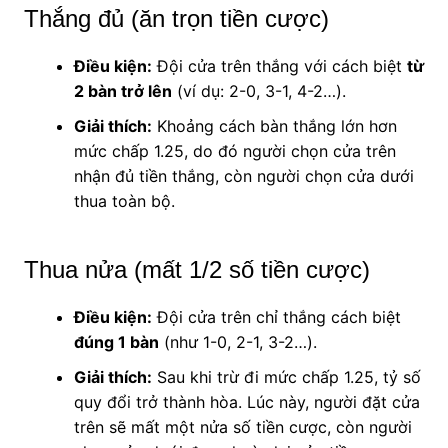
Thắng đủ (ăn trọn tiền cược)
Điều kiện:
Đội cửa trên thắng với cách biệt
từ
2 bàn trở lên
(ví dụ: 2-0, 3-1, 4-2…).
Giải thích:
Khoảng cách bàn thắng lớn hơn
mức chấp 1.25, do đó người chọn cửa trên
nhận đủ tiền thắng, còn người chọn cửa dưới
thua toàn bộ.
Thua nửa (mất 1/2 số tiền cược)
Điều kiện:
Đội cửa trên chỉ thắng cách biệt
đúng 1 bàn
(như 1-0, 2-1, 3-2…).
Giải thích:
Sau khi trừ đi mức chấp 1.25, tỷ số
quy đổi trở thành hòa. Lúc này, người đặt cửa
trên sẽ mất một nửa số tiền cược, còn người