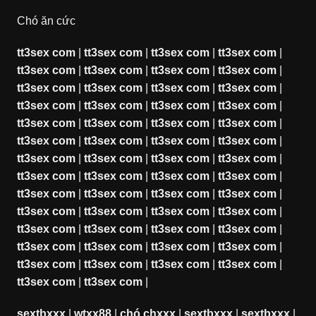
Chó ăn cức
tt3sex com
|
tt3sex com
|
tt3sex com
|
tt3sex com
|
tt3sex com
|
tt3sex com
|
tt3sex com
|
tt3sex com
|
tt3sex com
|
tt3sex com
|
tt3sex com
|
tt3sex com
|
tt3sex com
|
tt3sex com
|
tt3sex com
|
tt3sex com
|
tt3sex com
|
tt3sex com
|
tt3sex com
|
tt3sex com
|
tt3sex com
|
tt3sex com
|
tt3sex com
|
tt3sex com
|
tt3sex com
|
tt3sex com
|
tt3sex com
|
tt3sex com
|
tt3sex com
|
tt3sex com
|
tt3sex com
|
tt3sex com
|
tt3sex com
|
tt3sex com
|
tt3sex com
|
tt3sex com
|
tt3sex com
|
tt3sex com
|
tt3sex com
|
tt3sex com
|
tt3sex com
|
tt3sex com
|
tt3sex com
|
tt3sex com
|
tt3sex com
|
tt3sex com
|
tt3sex com
|
tt3sex com
|
tt3sex com
|
tt3sex com
|
tt3sex com
|
tt3sex com
|
tt3sex com
|
tt3sex com
|
sextbxxx
|
wtxx88
|
chó chxxx
|
sextbxxx
|
sextbxxx
|