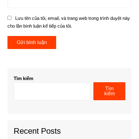
Lưu tên của tôi, email, và trang web trong trình duyệt này
cho lần bình luận kế tiếp của tôi.
Tìm kiếm
Tìm
kiếm
Recent Posts