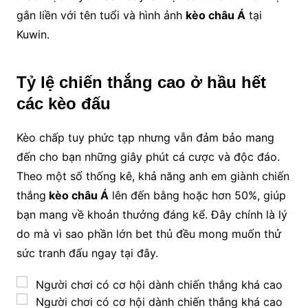
gắn liền với tên tuổi và hình ảnh
kèo châu Á
tại
Kuwin.
Tỷ lệ chiến thắng cao ở hầu hết
các kèo đấu
Kèo chấp tuy phức tạp nhưng vẫn đảm bảo mang
đến cho bạn những giây phút cá cược và độc đáo.
Theo một số thống kê, khả năng anh em giành chiến
thắng
kèo châu Á
lên đến bằng hoặc hơn 50%, giúp
bạn mang về khoản thưởng đáng kể. Đây chính là lý
do mà vì sao phần lớn bet thủ đều mong muốn thử
sức tranh đấu ngay tại đây.