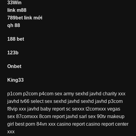
33Win
link m88
789bet link mới
qh 88
188 bet
123b
Onbet
King33
p1com
p2com
p4com
sex army
sexhd
javhd
charity xxx
javhd
tv66
select sex
sexhd
javhd
sexhd
javhd
p3com
f8vip xxx
javhd
baby report
sc sexxx
t2comxxx
vegas
sex
87comxxx
8com report
javhd
sarl sex
90tv
makeup
girl
best porn
84vn xxx
casino report
casino report
center
xxx