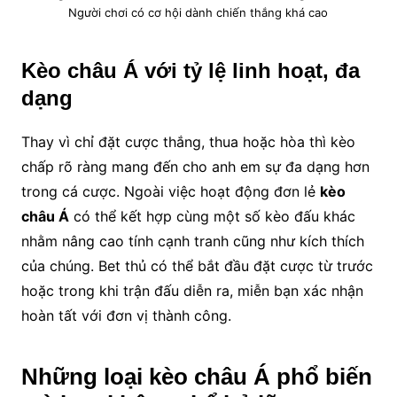
Người chơi có cơ hội dành chiến thắng khá cao
Kèo châu Á với tỷ lệ linh hoạt, đa
dạng
Thay vì chỉ đặt cược thắng, thua hoặc hòa thì kèo
chấp rõ ràng mang đến cho anh em sự đa dạng hơn
trong cá cược. Ngoài việc hoạt động đơn lẻ
kèo
châu Á
có thể kết hợp cùng một số kèo đấu khác
nhằm nâng cao tính cạnh tranh cũng như kích thích
của chúng. Bet thủ có thể bắt đầu đặt cược từ trước
hoặc trong khi trận đấu diễn ra, miễn bạn xác nhận
hoàn tất với đơn vị thành công.
Những loại kèo châu Á phổ biến