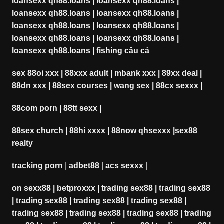
loansexx qh88.loans
|
loansexx qh88.loans
|
loansexx qh88.loans
|
loansexx qh88.loans
|
loansexx qh88.loans
|
loansexx qh88.loans
|
loansexx qh88.loans
|
loansexx qh88.loans
|
loansexx qh88.loans
|
fishing câu cá
sex 88oi xxx
|
88xxx adult
|
mbank xxx
|
89xx deal
|
88dn xxx
|
88sex courses
|
wang sex
|
88cx sexxx
|
88com porn
|
88tt sexx
|
88sex church
|
88hi xxxx
|
88now qhsexxx
|
sex88
realty
tracking porn
|
adbet88
|
acs sexxx
|
on sexx88
|
betproxxx
|
trading sex88
|
trading sex88
|
trading sex88
|
trading sex88
|
trading sex88
|
trading sex88
|
trading sex88
|
trading sex88
|
trading