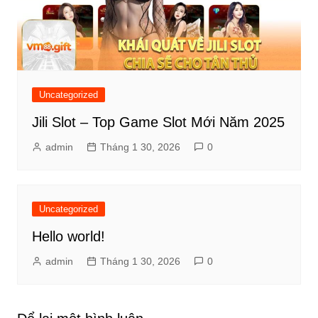
Uncategorized
Jili Slot – Top Game Slot Mới Năm 2025
admin
Tháng 1 30, 2026
0
Uncategorized
Hello world!
admin
Tháng 1 30, 2026
0