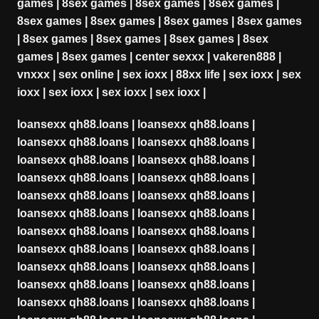
games
|
8sex games
|
8sex games
|
8sex games
|
8sex games
|
8sex games
|
8sex games
|
8sex games
|
8sex games
|
8sex games
|
8sex games
|
8sex
games
|
8sex games
|
center sexxx
|
vakeren888
|
vnxxx
|
sex online
|
sex ioxx
|
88xx life
|
sex ioxx
|
sex
ioxx
|
sex ioxx
|
sex ioxx
|
sex ioxx
|
loansexx qh88.loans
|
loansexx qh88.loans
|
loansexx qh88.loans
|
loansexx qh88.loans
|
loansexx qh88.loans
|
loansexx qh88.loans
|
loansexx qh88.loans
|
loansexx qh88.loans
|
loansexx qh88.loans
|
loansexx qh88.loans
|
loansexx qh88.loans
|
loansexx qh88.loans
|
loansexx qh88.loans
|
loansexx qh88.loans
|
loansexx qh88.loans
|
loansexx qh88.loans
|
loansexx qh88.loans
|
loansexx qh88.loans
|
loansexx qh88.loans
|
loansexx qh88.loans
|
loansexx qh88.loans
|
loansexx qh88.loans
|