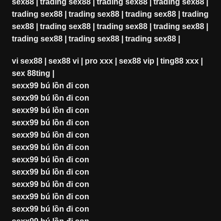
sex88
|
trading sex88
|
trading sex88
|
trading sex88
|
trading sex88
|
trading sex88
|
trading sex88
|
trading
sex88
|
trading sex88
|
trading sex88
|
trading sex88
|
trading sex88
|
trading sex88
|
trading sex88
|
vi sex88
|
sex88 vi
|
pro xxx
|
sex88 vip
|
ting88 xxx
|
sex 88ting
|
sexx99 bú lồn đi con
sexx99 bú lồn đi con
sexx99 bú lồn đi con
sexx99 bú lồn đi con
sexx99 bú lồn đi con
sexx99 bú lồn đi con
sexx99 bú lồn đi con
sexx99 bú lồn đi con
sexx99 bú lồn đi con
sexx99 bú lồn đi con
sexx99 bú lồn đi con