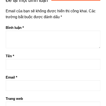
Để lại một bình luận
Email của bạn sẽ không được hiển thị công khai.
Các
trường bắt buộc được đánh dấu
*
Bình luận
*
Tên
*
Email
*
Trang web