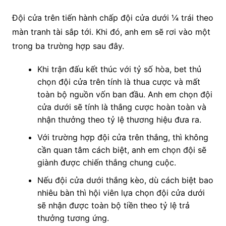
Đội cửa trên tiến hành chấp đội cửa dưới ¼ trái theo
màn tranh tài sắp tới. Khi đó, anh em sẽ rơi vào một
trong ba trường hợp sau đây.
Khi trận đấu kết thúc với tỷ số hòa, bet thủ
chọn đội cửa trên tính là thua cược và mất
toàn bộ nguồn vốn ban đầu. Anh em chọn đội
cửa dưới sẽ tính là thắng cược hoàn toàn và
nhận thưởng theo tỷ lệ thương hiệu đưa ra.
Với trường hợp đội cửa trên thắng, thì không
cần quan tâm cách biệt, anh em chọn đội sẽ
giành được chiến thắng chung cuộc.
Nếu đội cửa dưới thắng kèo, dù cách biệt bao
nhiêu bàn thì hội viên lựa chọn đội cửa dưới
sẽ nhận được toàn bộ tiền theo tỷ lệ trả
thưởng tương ứng.