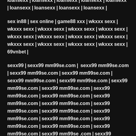
loansexx
|
loansexx
|
loansexx
|
loansexx
|
loansexx
|
loansexx
|
loansexx
|
loansexx
|
loansexx
|
sex in88
|
sex online
|
game88 xxx
|
wkxxx sexx
|
wkxxx sexx
|
wkxxx sexx
|
wkxxx sexx
|
wkxxx sexx
|
wkxxx sexx
|
wkxxx sexx
|
wkxxx sexx
|
wkxxx sexx
|
wkxxx sexx
|
wkxxx sexx
|
wkxxx sexx
|
wkxxx sexx
|
69vnbet
|
sexx99
|
sexx99 mm99se.com
|
sexx99 mm99se.com
|
sexx99 mm99se.com
|
sexx99 mm99se.com
|
sexx99 mm99se.com
|
sexx99 mm99se.com
|
sexx99
mm99se.com
|
sexx99 mm99se.com
|
sexx99
mm99se.com
|
sexx99 mm99se.com
|
sexx99
mm99se.com
|
sexx99 mm99se.com
|
sexx99
mm99se.com
|
sexx99 mm99se.com
|
sexx99
mm99se.com
|
sexx99 mm99se.com
|
sexx99
mm99se.com
|
sexx99 mm99se.com
|
sexx99
mm99se.com
|
sexx99 mm99se .com
|
sexx99