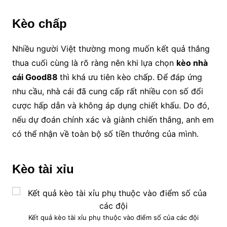
Kèo chấp
Nhiều người Việt thường mong muốn kết quả thắng
thua cuối cùng là rõ ràng nên khi lựa chọn
kèo nhà
cái Good88
thì khá ưu tiên kèo chấp. Để đáp ứng
nhu cầu, nhà cái đã cung cấp rất nhiều con số đổi
cược hấp dẫn và không áp dụng chiết khấu. Do đó,
nếu dự đoán chính xác và giành chiến thắng, anh em
có thể nhận về toàn bộ số tiền thưởng của mình.
Kèo tài xỉu
Kết quả kèo tài xỉu phụ thuộc vào điểm số của các đội