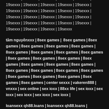
19sexxx
|
19sexxx
|
19sexxx
|
19sexxx
|
19sexxx
|
19sexxx
|
19sexxx
|
19sexxx
|
19sexxx
|
19sexxx
|
19sexxx
|
19sexxx
|
19sexxx
|
19sexxx
|
19sexxx
|
19sexxx
|
19sexxx
|
19sexxx
|
19sexxx
|
19sexxx
|
19sexxx
|
19sexxx
|
19sexxx
|
19sexxx
tâm nguyênxxx
|
8sex games
|
8sex games
|
8sex
games
|
8sex games
|
8sex games
|
8sex games
|
8sex games
|
8sex games
|
8sex games
|
8sex games
|
8sex games
|
8sex games
|
8sex games
|
8sex
games
|
8sex games
|
8sex games
|
8sex games
|
8sex games
|
8sex games
|
8sex games
|
8sex games
|
8sex games
|
8sex games
|
8sex games
|
8sex
games
|
8sex games
|
center sexxx
|
vakeren888
|
vnxxx
|
sex online
|
sex ioxx
|
88xx life
|
sex ioxx
|
sex
ioxx
|
sex ioxx
|
sex ioxx
|
sex ioxx
|
loansexx qh88.loans
|
loansexx qh88.loans
|