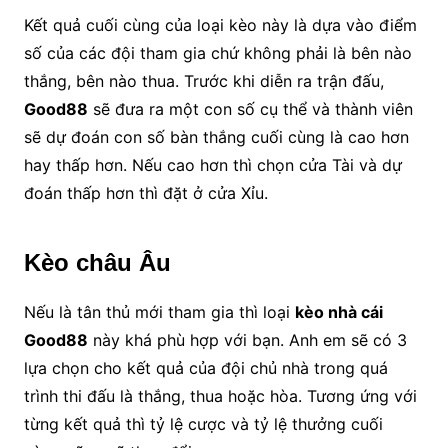
Kết quả cuối cùng của loại kèo này là dựa vào điểm
số của các đội tham gia chứ không phải là bên nào
thắng, bên nào thua. Trước khi diễn ra trận đấu,
Good88
sẽ đưa ra một con số cụ thể và thành viên
sẽ dự đoán con số bàn thắng cuối cùng là cao hơn
hay thấp hơn. Nếu cao hơn thì chọn cửa Tài và dự
đoán thấp hơn thì đặt ở cửa Xỉu.
Kèo châu Âu
Nếu là tân thủ mới tham gia thì loại
kèo nhà cái
Good88
này khá phù hợp với bạn. Anh em sẽ có 3
lựa chọn cho kết quả của đội chủ nhà trong quá
trình thi đấu là thắng, thua hoặc hòa. Tương ứng với
từng kết quả thì tỷ lệ cược và tỷ lệ thưởng cuối