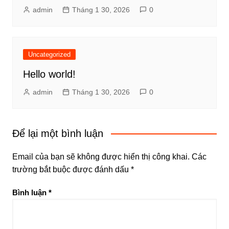
admin
Tháng 1 30, 2026
0
Uncategorized
Hello world!
admin
Tháng 1 30, 2026
0
Để lại một bình luận
Email của bạn sẽ không được hiển thị công khai.
Các
trường bắt buộc được đánh dấu
*
Bình luận
*