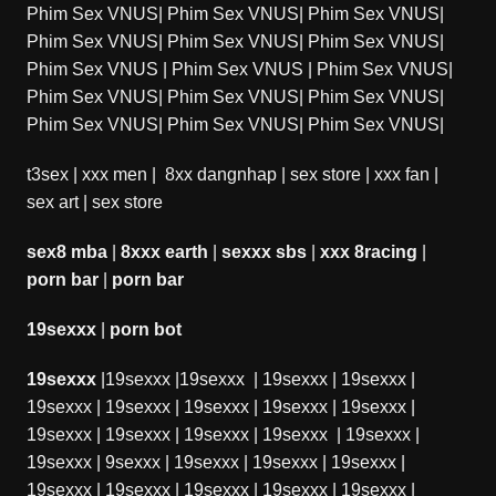
Phim Sex VNUS
|
Phim Sex VNUS
|
Phim Sex VNUS
|
Phim Sex VNUS
|
Phim Sex VNUS
|
Phim Sex VNUS
|
Phim Sex VNUS
|
Phim Sex VNUS
|
Phim Sex VNUS
|
Phim Sex VNUS
|
Phim Sex VNUS
|
Phim Sex VNUS
|
Phim Sex VNUS
|
Phim Sex VNUS
|
Phim Sex VNUS
|
t3sex
|
xxx men
|
8xx dangnhap
|
sex store
|
xxx fan
|
sex art
|
sex store
sex8 mba
|
8xxx earth
|
sexxx sbs
|
xxx 8racing
|
porn bar
|
porn bar
19sexxx
|
porn bot
19sexxx
|
19sexxx
|
19sexxx
|
19sexxx
|
19sexxx
|
19sexxx
|
19sexxx
|
19sexxx
|
19sexxx
|
19sexxx
|
19sexxx
|
19sexxx
|
19sexxx
|
19sexxx
|
19sexxx
|
19sexxx
|
9sexxx
|
19sexxx
|
19sexxx
|
19sexxx
|
19sexxx
|
19sexxx
|
19sexxx
|
19sexxx
|
19sexxx
|