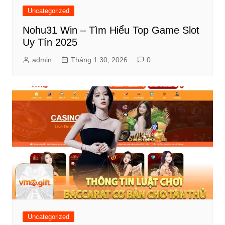
Uncategorized
Nohu31 Win – Tìm Hiểu Top Game Slot
Uy Tín 2025
admin
Tháng 1 30, 2026
0
Uncategorized