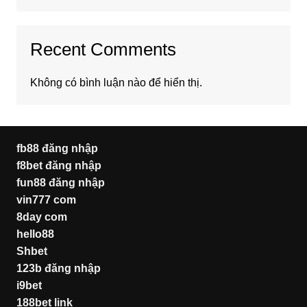
Recent Comments
Không có bình luận nào để hiển thị.
fb88 đăng nhập
f8bet đăng nhập
fun88 đăng nhập
vin777 com
8day com
hello88
Shbet
123b đăng nhập
i9bet
188bet link