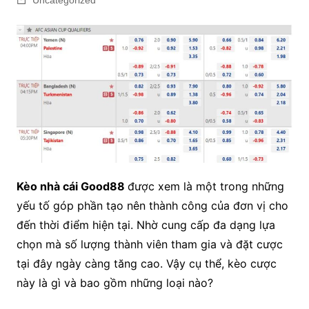
Kèo nhà cái Good88
được xem là một trong những
yếu tố góp phần tạo nên thành công của đơn vị cho
đến thời điểm hiện tại. Nhờ cung cấp đa dạng lựa
chọn mà số lượng thành viên tham gia và đặt cược
tại đây ngày càng tăng cao. Vậy cụ thể, kèo cược
này là gì và bao gồm những loại nào?