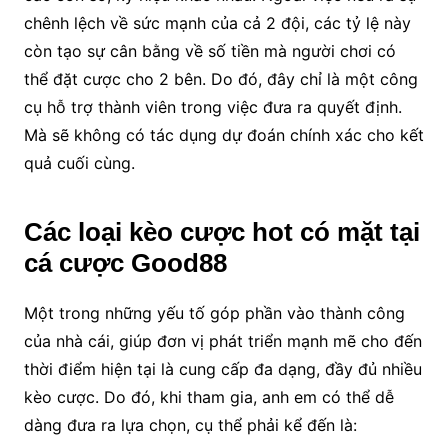
chênh lệch về sức mạnh của cả 2 đội, các tỷ lệ này
còn tạo sự cân bằng về số tiền mà người chơi có
thể đặt cược cho 2 bên. Do đó, đây chỉ là một công
cụ hỗ trợ thành viên trong việc đưa ra quyết định.
Mà sẽ không có tác dụng dự đoán chính xác cho kết
quả cuối cùng.
Các loại kèo cược hot có mặt tại
cá cược Good88
Một trong những yếu tố góp phần vào thành công
của nhà cái, giúp đơn vị phát triển mạnh mẽ cho đến
thời điểm hiện tại là cung cấp đa dạng, đầy đủ nhiều
kèo cược. Do đó, khi tham gia, anh em có thể dễ
dàng đưa ra lựa chọn, cụ thể phải kể đến là: