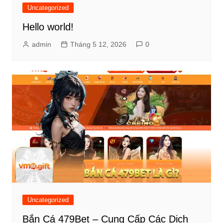
viết
Uncategorized
Hello world!
admin
Tháng 5 12, 2026
0
Uncategorized
Bắn Cá 479Bet – Cung Cấp Các Dịch