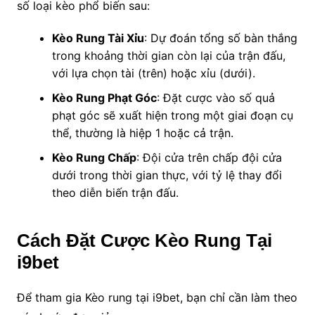
số loại kèo phổ biến sau:
Kèo Rung Tài Xỉu
: Dự đoán tổng số bàn thắng
trong khoảng thời gian còn lại của trận đấu,
với lựa chọn tài (trên) hoặc xỉu (dưới).
Kèo Rung Phạt Góc
: Đặt cược vào số quả
phạt góc sẽ xuất hiện trong một giai đoạn cụ
thể, thường là hiệp 1 hoặc cả trận.
Kèo Rung Chấp
: Đội cửa trên chấp đội cửa
dưới trong thời gian thực, với tỷ lệ thay đổi
theo diễn biến trận đấu.
Cách Đặt Cược Kèo Rung Tại
i9bet
Để tham gia Kèo rung tại i9bet, bạn chỉ cần làm theo