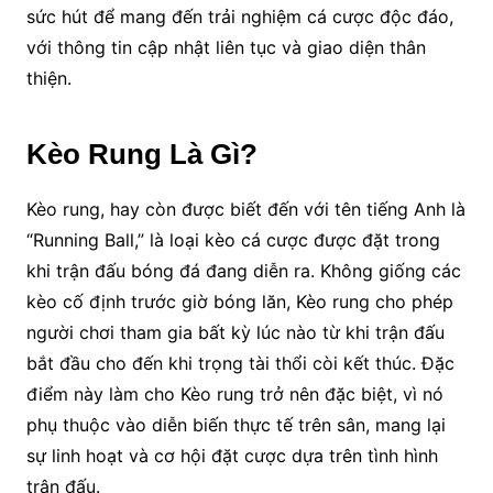
sức hút để mang đến trải nghiệm cá cược độc đáo,
với thông tin cập nhật liên tục và giao diện thân
thiện.
Kèo Rung Là Gì?
Kèo rung, hay còn được biết đến với tên tiếng Anh là
“Running Ball,” là loại kèo cá cược được đặt trong
khi trận đấu bóng đá đang diễn ra. Không giống các
kèo cố định trước giờ bóng lăn, Kèo rung cho phép
người chơi tham gia bất kỳ lúc nào từ khi trận đấu
bắt đầu cho đến khi trọng tài thổi còi kết thúc. Đặc
điểm này làm cho Kèo rung trở nên đặc biệt, vì nó
phụ thuộc vào diễn biến thực tế trên sân, mang lại
sự linh hoạt và cơ hội đặt cược dựa trên tình hình
trận đấu.