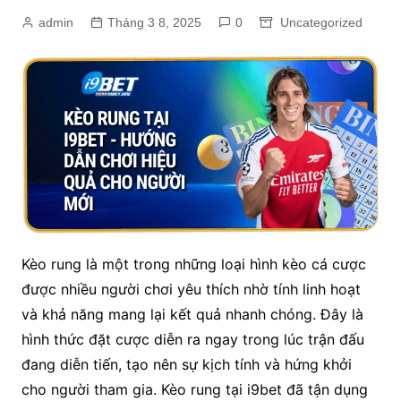
admin
Tháng 3 8, 2025
0
Uncategorized
Kèo rung là một trong những loại hình kèo cá cược
được nhiều người chơi yêu thích nhờ tính linh hoạt
và khả năng mang lại kết quả nhanh chóng. Đây là
hình thức đặt cược diễn ra ngay trong lúc trận đấu
đang diễn tiến, tạo nên sự kịch tính và hứng khởi
cho người tham gia. Kèo rung tại i9bet đã tận dụng