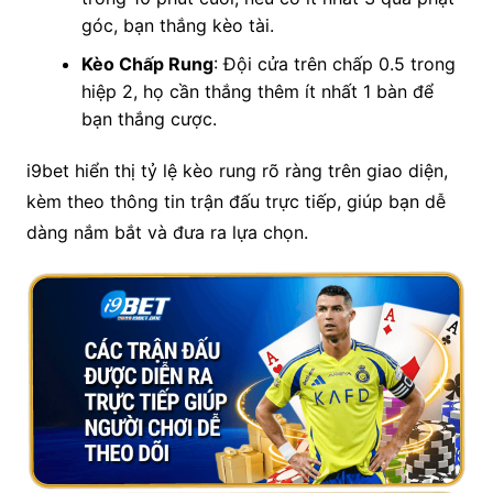
góc, bạn thắng kèo tài.
Kèo Chấp Rung
: Đội cửa trên chấp 0.5 trong
hiệp 2, họ cần thắng thêm ít nhất 1 bàn để
bạn thắng cược.
i9bet hiển thị tỷ lệ kèo rung rõ ràng trên giao diện,
kèm theo thông tin trận đấu trực tiếp, giúp bạn dễ
dàng nắm bắt và đưa ra lựa chọn.