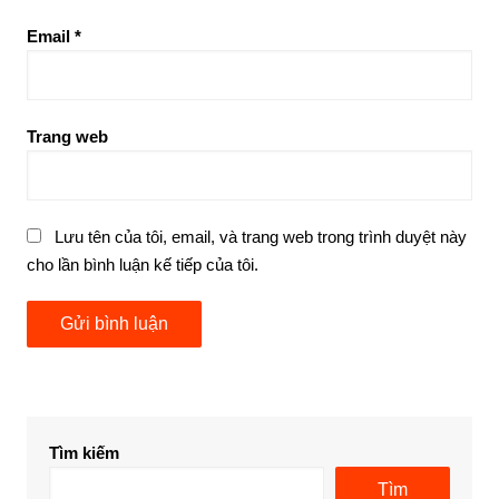
Email
*
Trang web
Lưu tên của tôi, email, và trang web trong trình duyệt này
cho lần bình luận kế tiếp của tôi.
Tìm kiếm
Tìm