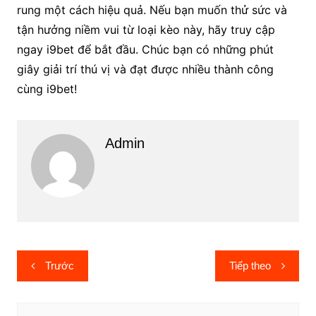
rung một cách hiệu quả. Nếu bạn muốn thử sức và
tận hưởng niềm vui từ loại kèo này, hãy truy cập
ngay
i9bet
để bắt đầu. Chúc bạn có những phút
giây giải trí thú vị và đạt được nhiều thành công
cùng i9bet!
Admin
Điều
Trước
Tiếp theo
hướng
bài