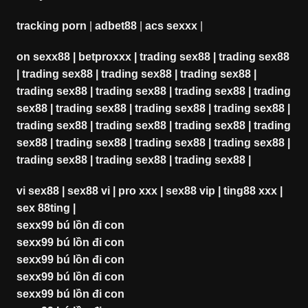
tracking porn
|
adbet88
|
acs sexxx
|
on sexx88
|
betproxxx
|
trading sex88
|
trading sex88
|
trading sex88
|
trading sex88
|
trading sex88
|
trading sex88
|
trading sex88
|
trading sex88
|
trading
sex88
|
trading sex88
|
trading sex88
|
trading sex88
|
trading sex88
|
trading sex88
|
trading sex88
|
trading
sex88
|
trading sex88
|
trading sex88
|
trading sex88
|
trading sex88
|
trading sex88
|
trading sex88
|
vi sex88
|
sex88 vi
|
pro xxx
|
sex88 vip
|
ting88 xxx
|
sex 88ting
|
sexx99 bú lồn đi con
sexx99 bú lồn đi con
sexx99 bú lồn đi con
sexx99 bú lồn đi con
sexx99 bú lồn đi con