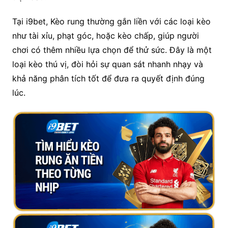
Tại i9bet, Kèo rung thường gắn liền với các loại kèo
như tài xỉu, phạt góc, hoặc kèo chấp, giúp người
chơi có thêm nhiều lựa chọn để thử sức. Đây là một
loại kèo thú vị, đòi hỏi sự quan sát nhanh nhạy và
khả năng phân tích tốt để đưa ra quyết định đúng
lúc.