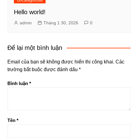
Uncategorized
Hello world!
admin
Tháng 1 30, 2026
0
Để lại một bình luận
Email của bạn sẽ không được hiển thị công khai.
Các
trường bắt buộc được đánh dấu
*
Bình luận
*
Tên
*