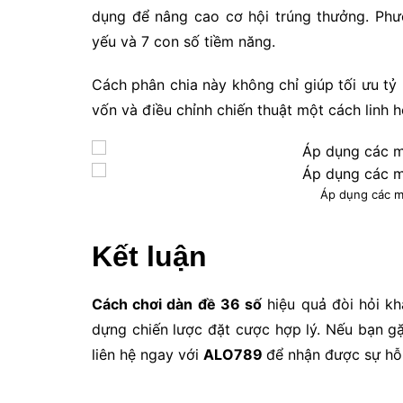
dụng để nâng cao cơ hội trúng thưởng. Phư
yếu và 7 con số tiềm năng.
Cách phân chia này không chỉ giúp tối ưu tỷ 
vốn và điều chỉnh chiến thuật một cách linh 
Áp dụng các m
Kết luận
Cách chơi dàn đề 36 số
hiệu quả đòi hỏi kh
dựng chiến lược đặt cược hợp lý. Nếu bạn g
liên hệ ngay với
ALO789
để nhận được sự hỗ t