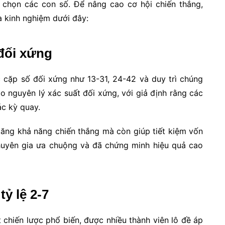
ựa chọn các con số. Để nâng cao cơ hội chiến thắng,
 kinh nghiệm dưới đây:
 đối xứng
 cặp số đối xứng như 13-31, 24-42 và duy trì chúng
o nguyên lý xác suất đối xứng, với giả định rằng các
ác kỳ quay.
tăng khả năng chiến thắng mà còn giúp tiết kiệm vốn
chuyên gia ưa chuộng và đã chứng minh hiệu quả cao
tỷ lệ 2-7
t chiến lược phổ biến, được nhiều thành viên lô đề áp