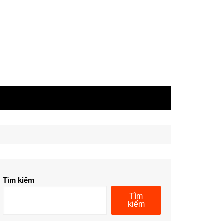
Tìm kiếm
Tìm
kiếm