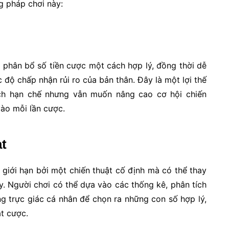
ng pháp chơi này:
n phân bổ số tiền cược một cách hợp lý, đồng thời dễ
độ chấp nhận rủi ro của bản thân. Đây là một lợi thế
ch hạn chế nhưng vẫn muốn nâng cao cơ hội chiến
vào mỗi lần cược.
ạt
 giới hạn bởi một chiến thuật cố định mà có thể thay
ay. Người chơi có thể dựa vào các thống kê, phân tích
g trực giác cá nhân để chọn ra những con số hợp lý,
t cược.